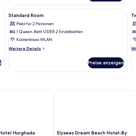
One
bedroom
nloses WLAN, Bettwäsche
Alle
Schallisolierte Zimmer, kostenloses W
Al
5
Standard Room
T
Fotos
F
Platz für 2 Personen
für
f
1 Queen-Bett ODER 2 Einzelbetten
Standard
T
Room
B
Kostenloses WLAN
anzeigen
A
Weitere
We
Weitere Details
We
a
Details
De
für
fü
n
Preise anzeigen
Standard
Tw
Room
B
Ap
tel Hurghada
Elysees Dream Beach Hotel-By AMARI
Elysees
Hotel Hurghada
Elysees Dream Beach Hotel-By