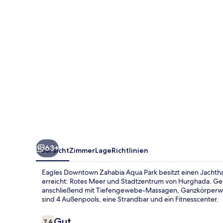
Park
63+
Übersicht
Zimmer
Lage
Richtlinien
Eagles Downtown Zahabia Aqua Park besitzt einen Jachtha
erreicht: Rotes Meer und Stadtzentrum von Hurghada. Geh 
anschließend mit Tiefengewebe-Massagen, Ganzkörperwic
sind 4 Außenpools, eine Strandbar und ein Fitnesscenter.
Bewertungen
Gut
7,4