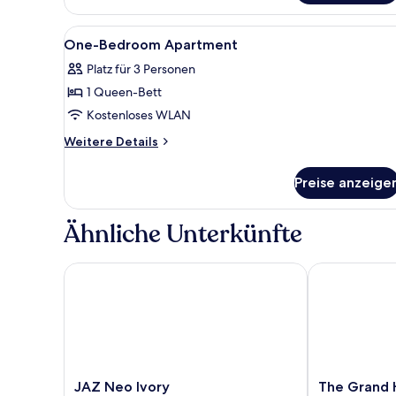
or
Pool
Alle
Schallisolierte Zimmer, koste
view
4
One-Bedroom Apartment
Fotos
Platz für 3 Personen
für
1 Queen-Bett
One-
Bedroom
Kostenloses WLAN
Apartment
Weitere
Weitere Details
anzeigen
Details
für
Preise anzeige
One-
Bedroom
Apartment
Ähnliche Unterkünfte
JAZ Neo Ivory
The Grand Ho
JAZ
The
JAZ Neo Ivory
The Grand 