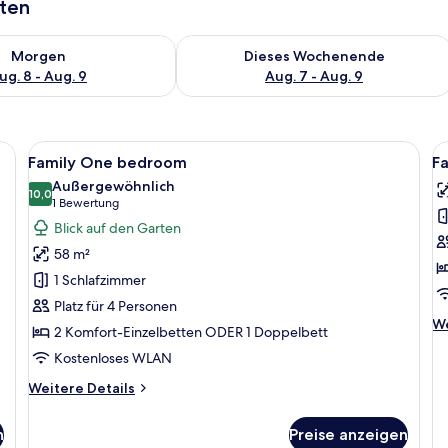
aten
 - Aug. 8.
 Verfügbarkeit für morgen, Aug. 8 - Aug. 9.
Überprüfe die Verfügbarkeit für dies
Morgen
Dieses Wochenende
ug. 8 - Aug. 9
Aug. 7 - Aug. 9
, einem Schreibtisch mit Lampe, einem Sessel, einem kleinen Tisch und Balko
Alle
Ein Hotelzimmer mit Bett, Nachttisch
Al
7
Family One bedroom
F
Fotos
F
Außergewöhnlich
für
10,0
f
10,0 von 10
(1
1 Bewertung
Family
F
Bewertung)
Blick auf den Garten
One
T
58 m²
bedroom
B
1 Schlafzimmer
anzeigen
a
Platz für 4 Personen
We
We
2 Komfort-Einzelbetten ODER 1 Doppelbett
De
Kostenloses WLAN
fü
Fa
Weitere
Weitere Details
T
Details
B
für
n
Preise anzeigen
Family