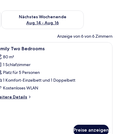
es Wochenende, Aug. 7 - Aug. 9.
Überprüfe die Verfügbarkeit für nächstes Wochenende, Aug. 1
Nächstes Wochenende
Aug. 14 - Aug. 16
Anzeige von 6 von 6 Zimmern
nblick.
, Lampe, einem Gemälde und einem Balkon mit Blick auf Gebäude und das Me
le
Ein Hotelzimmer mit Bett, Nachttisch, Lampe
4
amily Two Bedrooms
otos
80 m²
ür
1 Schlafzimmer
amily
wo
Platz für 5 Personen
edrooms
1 Komfort-Einzelbett und 1 Doppelbett
nzeigen
Kostenloses WLAN
itere
itere Details
tails
r
mily
wo
edrooms
Preise anzeigen