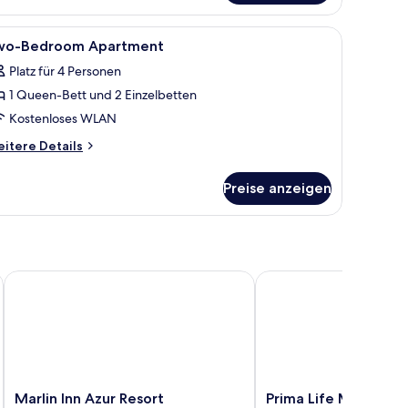
LAN, Bettwäsche
le
Schallisolierte Zimmer, kostenloses WLAN, Be
3
wo-Bedroom Apartment
otos
Platz für 4 Personen
ür
1 Queen-Bett und 2 Einzelbetten
wo-
edroom
Kostenloses WLAN
partment
itere
itere Details
nzeigen
tails
r
Preise anzeigen
o-
edroom
artment
NA Hotels & Resorts
Marlin Inn Azur Resort
Prima Life Makadi Hotel 
Marlin
Prima
Marlin Inn Azur Resort
Prima Life Makadi Hot