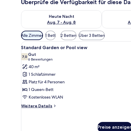
Überprüfe die Verfügbarkeit für diese D
Überprüfe die Verfügbarkeit für heute Nacht, Aug. 7
Überprüfe die
Heute Nacht
Aug. 7 - Aug. 8
A
Verfügbare
Alle Zimmer
1 Bett
2 Betten
Über 3 Betten
Filter
Alle
Ein Hotelzimmer mit einem Bett
für
6
Standard Garden or Pool view
Fotos
Zimmer
Gut
für
7,0
7,0 von 10
(6
6 Bewertungen
Standard
Bewertungen)
40 m²
Garden
1 Schlafzimmer
or
Platz für 4 Personen
Pool
1 Queen-Bett
view
Kostenloses WLAN
anzeigen
Weitere
Weitere Details
Details
für
Standard
Garden
Preise anzeige