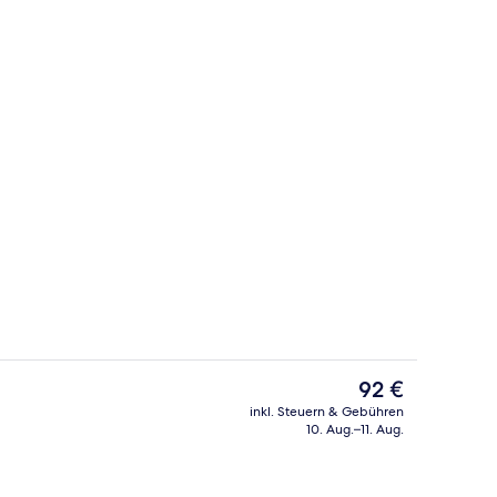
Rezeption
nterkunft
Der
92 €
aktuelle
inkl. Steuern & Gebühren
Preis
10. Aug.–11. Aug.
Privatstrand in der Nähe, kostenloser
beträgt
92 €.