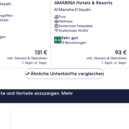
Dream
AMARINA Hotels & Resorts
Seyahi
Beach
Al Mamsha El Seyahi
Hotel-
egriffen
By
Pool
 WLAN
Wellness
AMARINA
Kostenlose Parkplätze
Hotels
Kostenloses WLAN
&
ngen
8.4
Resorts
Sehr gut
8,4
von
Al
15 Bewertungen
10,
Mamsha
Der
Der
131 €
93 €
Sehr
El
Preis
Preis
gut,
inkl. Steuern & Gebühren
Seyahi
inkl. Steuern & Gebühren
beträgt
beträgt
1. Sept.–2. Sept.
1. Sept.–2. Sept.
15
131 €
93 €
Bewertungen
Ähnliche Unterkünfte vergleichen
te und Vorteile anzuzeigen. Mehr