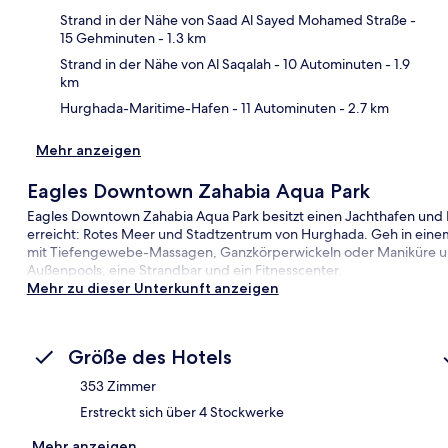
Strand in der Nähe von Saad Al Sayed Mohamed Straße
-
15 Gehminuten
- 1.3 km
Strand in der Nähe von Al Saqalah
- 10 Autominuten
- 1.9
km
Hurghada-Maritime-Hafen
- 11 Autominuten
- 2.7 km
Mehr anzeigen
Eagles Downtown Zahabia Aqua Park
Eagles Downtown Zahabia Aqua Park besitzt einen Jachthafen und 
erreicht: Rotes Meer und Stadtzentrum von Hurghada. Geh in einem
mit Tiefengewebe-Massagen, Ganzkörperwickeln oder Maniküre un
Außenpools, eine Strandbar und ein Fitnesscenter.
Mehr zu dieser Unterkunft anzeigen
Größe des Hotels
353 Zimmer
Erstreckt sich über 4 Stockwerke
Mehr anzeigen