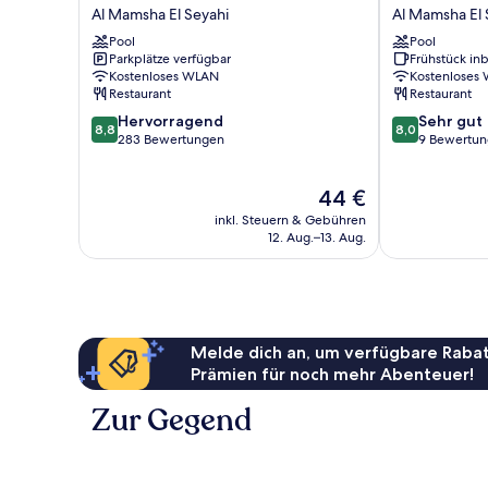
Neo
Grand
Al Mamsha El Seyahi
Al Mamsha El 
Ivory
Hotel
Pool
Pool
Al
Hurghada
Parkplätze verfügbar
Frühstück inb
Mamsha
Al
Kostenloses WLAN
Kostenloses
El
Mamsha
Restaurant
Restaurant
Seyahi
El
8.8
8.0
Hervorragend
Sehr gut
Seyahi
8,8
8,0
von
von
283 Bewertungen
9 Bewertu
10,
10,
Hervorragend,
Sehr
Der
44 €
283
gut,
Preis
Bewertungen
9
inkl. Steuern & Gebühren
beträgt
Bewertungen
12. Aug.–13. Aug.
44 €
Melde dich an, um verfügbare Rabat
Prämien für noch mehr Abenteuer!
Zur Gegend