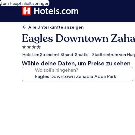
Zum Hauptinhalt springen
Alle Unterkünfte anzeigen
Eagles Downtown Zaha
4.0-
Sterne-
Hotel am Strand mit Strand-Shuttle - Stadtzentrum von Hur
Unterkunft
Wähle deine Daten, um Preise zu sehen
Wo soll’s hingehen?
Fotogalerie
von
Eagles
Downtown
Zahabia
Aqua