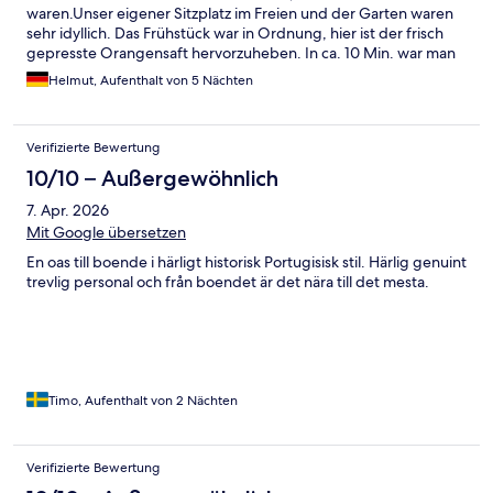
waren.Unser eigener Sitzplatz im Freien und der Garten waren
sehr idyllich. Das Frühstück war in Ordnung, hier ist der frisch
gepresste Orangensaft hervorzuheben. In ca. 10 Min. war man
zu Fuß im Zentrum von Tavira. Parkplätze, zum Teil mit
Helmut, Aufenthalt von 5 Nächten
Sonnensegeln, waren ausreichend vorhanden.
Verifizierte Bewertung
10/10 – Außergewöhnlich
7. Apr. 2026
Mit Google übersetzen
En oas till boende i härligt historisk Portugisisk stil. Härlig genuint
trevlig personal och från boendet är det nära till det mesta.
Timo, Aufenthalt von 2 Nächten
Verifizierte Bewertung