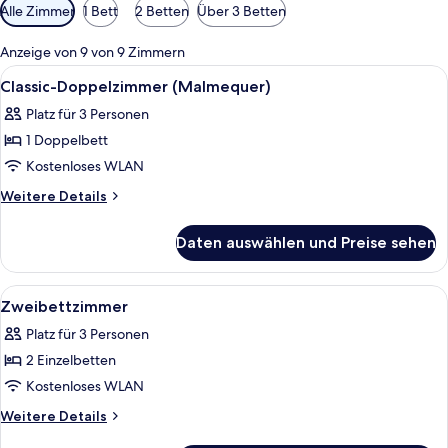
Verfügbare
Alle Zimmer
1 Bett
2 Betten
Über 3 Betten
Filter
für
Anzeige von 9 von 9 Zimmern
Zimmer
Alle
Zimmersafe, Verdunkelungsvorhänge, s
5
Classic-Doppelzimmer (Malmequer)
Fotos
Platz für 3 Personen
für
1 Doppelbett
Classic-
Doppelzimmer
Kostenloses WLAN
(Malmequer)
Weitere
Weitere Details
anzeigen
Details
für
Daten auswählen und Preise sehen
Classic-
Doppelzimmer
(Malmequer)
Alle
Ein Schlafzimmer mit einem Bett, zwe
5
Zweibettzimmer
Fotos
Platz für 3 Personen
für
2 Einzelbetten
Zweibettzimmer
anzeigen
Kostenloses WLAN
Weitere
Weitere Details
Details