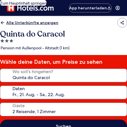
Zum Hauptinhalt springen
App herunterladen
Alle Unterkünfte anzeigen
Quinta do Caracol
3.0-
Sterne-
Pension mit Außenpool - Altstadt (1 km)
Unterkunft
Wähle deine Daten, um Preise zu sehen
Wo soll’s hingehen?
Daten
Gäste
Suchen