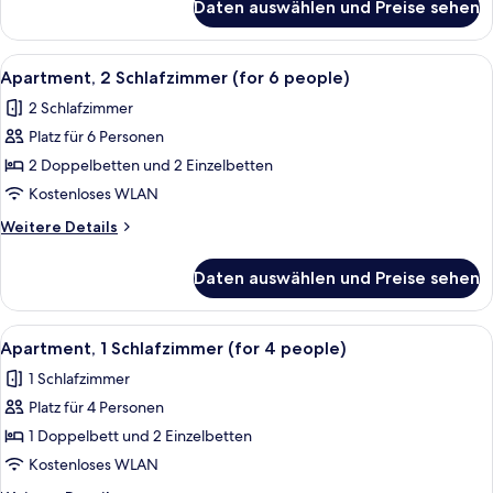
people)
Daten auswählen und Preise sehen
Apartment,
anzeigen
2 Schlafzimmer
(for
Alle
Ein Schlafzimmer mit einem großen Be
7
4
Apartment, 2 Schlafzimmer (for 6 people)
Fotos
people)
2 Schlafzimmer
für
Platz für 6 Personen
Apartment,
2 Schlafzimmer
2 Doppelbetten und 2 Einzelbetten
(for
Kostenloses WLAN
6
Weitere
Weitere Details
people)
Details
anzeigen
für
Daten auswählen und Preise sehen
Apartment,
2 Schlafzimmer
(for
Alle
Ein Schlafzimmer mit einem Bett, ein
6
6
Apartment, 1 Schlafzimmer (for 4 people)
Fotos
people)
1 Schlafzimmer
für
Platz für 4 Personen
Apartment,
1
1 Doppelbett und 2 Einzelbetten
Schlafzimmer
Kostenloses WLAN
(for