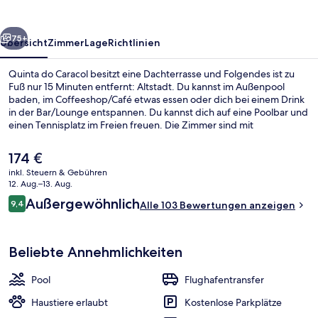
rück
Weiter
75+
Übersicht
Zimmer
Lage
Richtlinien
Quinta do Caracol besitzt eine Dachterrasse und Folgendes ist zu
Fuß nur 15 Minuten entfernt: Altstadt. Du kannst im Außenpool
baden, im Coffeeshop/Café etwas essen oder dich bei einem Drink
in der Bar/Lounge entspannen. Du kannst dich auf eine Poolbar und
einen Tennisplatz im Freien freuen. Die Zimmer sind mit
Kühlschränken und Mikrowellen versehen.
Der
174 €
aktuelle
inkl. Steuern & Gebühren
Preis
12. Aug.–13. Aug.
Außenpool, Liegestühle
beträgt
Bewertungen
Außergewöhnlich
9,4
Alle 103 Bewertungen anzeigen
174 €.
9,4 von 10.
Beliebte Annehmlichkeiten
Pool
Flughafentransfer
Haustiere erlaubt
Kostenlose Parkplätze