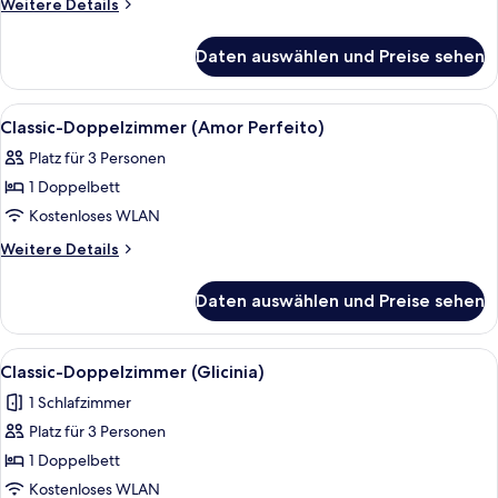
Weitere
Weitere Details
4
Details
people)
für
Daten auswählen und Preise sehen
Apartment,
anzeigen
1
Schlafzimmer
Alle
Ein Zimmer mit einem Bett, einem kle
5
(for
Classic-Doppelzimmer (Amor Perfeito)
Fotos
4
Platz für 3 Personen
people)
für
1 Doppelbett
Classic-
Doppelzimmer
Kostenloses WLAN
(Amor
Weitere
Weitere Details
Perfeito)
Details
für
anzeigen
Daten auswählen und Preise sehen
Classic-
Doppelzimmer
(Amor
Alle
Ein schmaler Flur mit einer weißen Tü
5
Perfeito)
Classic-Doppelzimmer (Glicinia)
Fotos
1 Schlafzimmer
für
Platz für 3 Personen
Classic-
Doppelzimmer
1 Doppelbett
(Glicinia)
Kostenloses WLAN