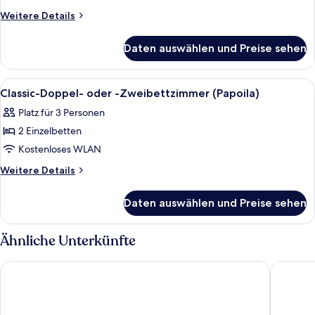
anzeigen
Weitere
Weitere Details
Details
für
Daten auswählen und Preise sehen
Classic-
Doppelzimmer
(Glicinia)
Alle
Ein Schlafzimmer mit einem Bett, eine
5
Classic-Doppel- oder -Zweibettzimmer (Papoila)
Fotos
Platz für 3 Personen
für
2 Einzelbetten
Classic-
Doppel-
Kostenloses WLAN
oder
Weitere
Weitere Details
-
Details
für
Zweibettzimmer
Daten auswählen und Preise sehen
Classic-
(Papoila)
Doppel-
anzeigen
oder
Ähnliche Unterkünfte
-
Zweibettzimmer
Ozadi Tavira Hotel
Authenti
(Papoila)