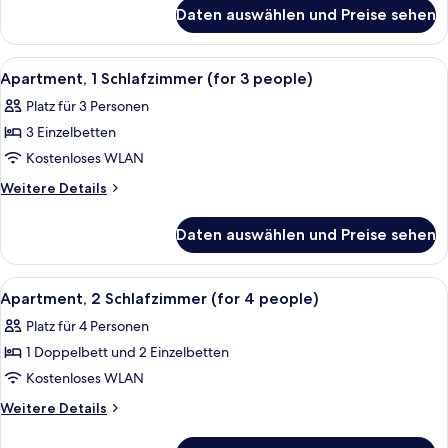
für
Daten auswählen und Preise sehen
Zweibettzimmer
Alle
Ein Schlafzimmer mit zwei Betten, ei
5
Apartment, 1 Schlafzimmer (for 3 people)
Fotos
Platz für 3 Personen
für
3 Einzelbetten
Apartment,
1
Kostenloses WLAN
Schlafzimmer
Weitere
Weitere Details
(for
Details
für
3
Daten auswählen und Preise sehen
Apartment,
people)
1
anzeigen
Schlafzimmer
Alle
Ein Schlafzimmer mit gewölbter Decke
6
(for
Apartment, 2 Schlafzimmer (for 4 people)
Fotos
3
Platz für 4 Personen
people)
für
1 Doppelbett und 2 Einzelbetten
Apartment,
2 Schlafzimmer
Kostenloses WLAN
(for
Weitere
Weitere Details
4
Details
für