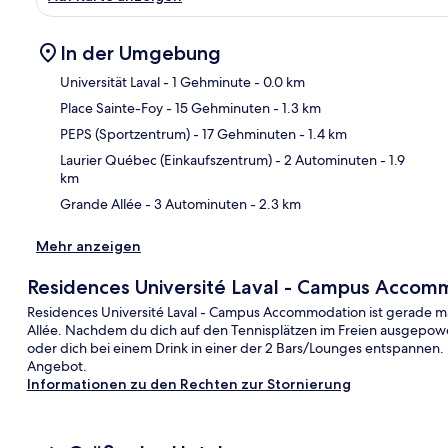
In der Umgebung
Universität Laval
- 1 Gehminute
- 0.0 km
Place Sainte-Foy
- 15 Gehminuten
- 1.3 km
Kar
PEPS (Sportzentrum)
- 17 Gehminuten
- 1.4 km
Laurier Québec (Einkaufszentrum)
- 2 Autominuten
- 1.9
km
Grande Allée
- 3 Autominuten
- 2.3 km
Mehr anzeigen
Residences Université Laval - Campus Accom
Residences Université Laval - Campus Accommodation ist gerade ma
Allée. Nachdem du dich auf den Tennisplätzen im Freien ausgepower
oder dich bei einem Drink in einer der 2 Bars/Lounges entspannen.
Angebot.
Informationen zu den Rechten zur Stornierung