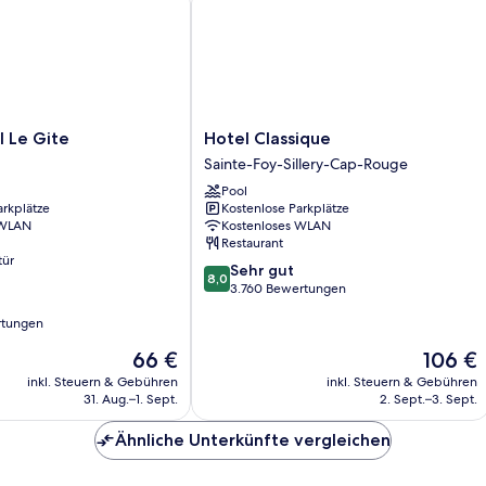
Hotel
 Le Gite
Hotel Classique
Classique
Sainte-Foy-Sillery-Cap-Rouge
Sainte-
Pool
Foy-
arkplätze
Kostenlose Parkplätze
Sillery-
 WLAN
Kostenloses WLAN
Cap-
Restaurant
Rouge
tür
8.0
Sehr gut
8,0
von
3.760 Bewertungen
10,
rtungen
Sehr
gut,
Der
Der
66 €
106 €
3.760
Preis
Preis
inkl. Steuern & Gebühren
inkl. Steuern & Gebühren
Bewertungen
beträgt
beträgt
31. Aug.–1. Sept.
2. Sept.–3. Sept.
66 €
106 €
Ähnliche Unterkünfte vergleichen