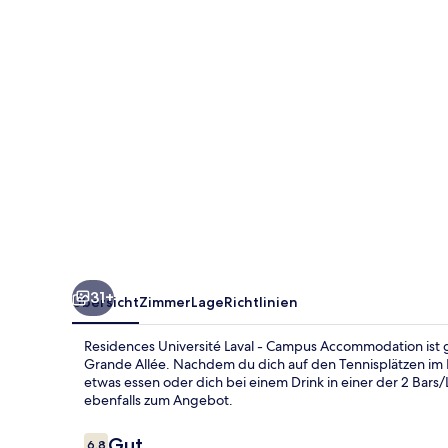
Campus
Accommodation
31+
Übersicht
Zimmer
Lage
Richtlinien
Residences Université Laval - Campus Accommodation ist g
Grande Allée. Nachdem du dich auf den Tennisplätzen im F
etwas essen oder dich bei einem Drink in einer der 2 Bar
ebenfalls zum Angebot.
Bewertungen
Gut
6,8