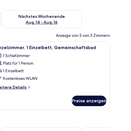
es Wochenende, Aug. 7 - Aug. 9.
Überprüfe die Verfügbarkeit für nächstes Wochenende, Aug. 1
Nächstes Wochenende
Aug. 14 - Aug. 16
Anzeige von 3 von 3 Zimmern
 an der Wand.
m Sessel, einem Schreibtisch mit Telefon und einem Fenster mit Vorhängen.
le
Ein Zimmer mit zwei Betten, einem Schreibtis
5
nzelzimmer, 1 Einzelbett, Gemeinschaftsbad
otos
1 Schlafzimmer
ür
Platz für 1 Person
inzelzimmer,
Einzelbett,
1 Einzelbett
emeinschaftsbad
Kostenloses WLAN
nzeigen
itere
itere Details
tails
r
Preise anzeigen
nzelzimmer,
Einzelbett,
meinschaftsbad
Hôtel Lindbergh par JARO
Travelodge by Wyndha