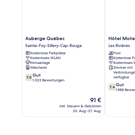
Auberge
Hôtel
Auberge Québec
Hôtel Motel
Québec
Motel
Sainte-Foy-Sillery-Cap-Rouge
Les Rivières
Sainte-
Le
Kostenlose Parkplätze
Pool
Foy-
Gite
Kostenloses WLAN
Kostenlose P
Sillery-
Les
Klimaanlage
Kostenloses
Cap-
Rivières
Wäscherei
Zimmer mit
Rouge
Verbindungs
7.0
Gut
verfügbar
7,0
von
1.023 Bewertungen
7.4
Gut
10,
7,4
von
1.988 Bewe
Gut,
10,
1.023
Der
91 €
Gut,
Bewertungen
Preis
1.988
inkl. Steuern & Gebühren
beträgt
26. Aug.–27. Aug.
Bewertungen
91 €