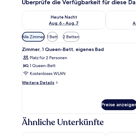
Überprüfe die Verfügbarkeit für diese D
Überprüfe die Verfügbarkeit für heute Nacht, Aug. 6
Überprüfe die
Heute Nacht
Aug. 6 - Aug. 7
A
Verfügbare
Alle Zimmer
1 Bett
2 Betten
Filter
Alle
Ein Hotelzimmer mit einem gr
für
6
Zimmer, 1 Queen-Bett, eigenes Bad
Fotos
Zimmer
Platz für 2 Personen
für
1 Queen-Bett
Zimmer,
1
Kostenloses WLAN
Queen-
Weitere
Weitere Details
Bett,
Details
für
eigenes
Zimmer,
Bad
1
Preise anzeige
anzeigen
Queen-
Bett,
Ähnliche Unterkünfte
eigenes
Bad
Auberge Québec
Hôtel Motel L