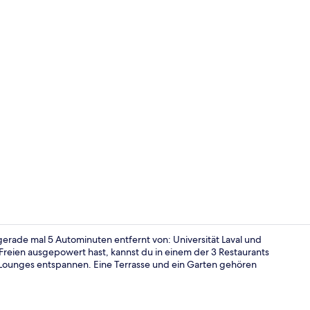
2 Bars/Loun
erade mal 5 Autominuten entfernt von: Universität Laval und
reien ausgepowert hast, kannst du in einem der 3 Restaurants
s/Lounges entspannen. Eine Terrasse und ein Garten gehören
Zimmer, 1 Qu