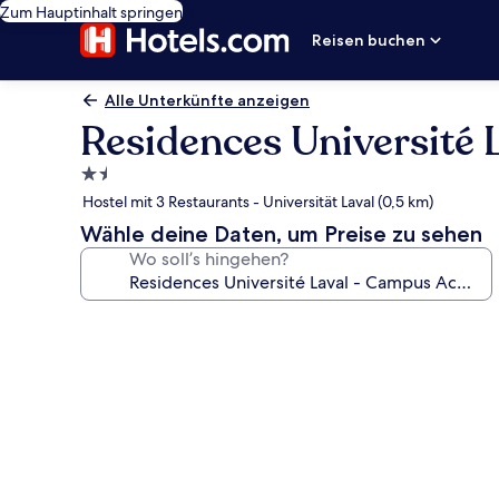
Zum Hauptinhalt springen
Reisen buchen
Alle Unterkünfte anzeigen
Residences Université
1.5-
Sterne-
Hostel mit 3 Restaurants - Universität Laval (0,5 km)
Unterkunft
Wähle deine Daten, um Preise zu sehen
Wo soll’s hingehen?
Fotogalerie
von
Residences
Université
Laval
-