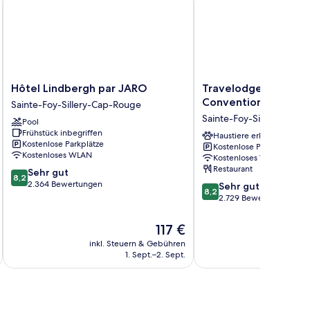
Hôtel
Travelodge
Hôtel Lindbergh par JARO
Travelodge by Wyn
Lindbergh
by
Convention Centre 
Sainte-Foy-Sillery-Cap-Rouge
par
Wyndham
Sainte-Foy-Sillery-Cap-
Pool
JARO
Hotel
Frühstück inbegriffen
Sainte-
&
Haustiere erlaubt
Kostenlose Parkplätze
Kostenlose Parkplätze
Foy-
Convention
Kostenloses WLAN
Kostenloses WLAN
Sillery-
Centre
Restaurant
8.2
Sehr gut
Cap-
Quebec
8,2
von
2.364 Bewertungen
8.2
Rouge
City
Sehr gut
8,2
10,
von
Sainte-
2.729 Bewertungen
Sehr
10,
Foy-
gut,
Sehr
Sillery-
Der
117 €
2.364
gut,
Cap-
Preis
inkl. Steuern & Gebühren
inkl. S
Bewertungen
2.729
Rouge
beträgt
1. Sept.–2. Sept.
Bewertungen
117 €