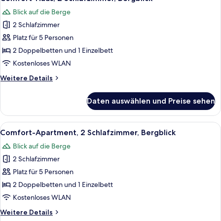
Fotos
Blick auf die Berge
für
2 Schlafzimmer
Comfort-
Haus,
Platz für 5 Personen
2 Schlafzimmer,
2 Doppelbetten und 1 Einzelbett
Bergblick
Kostenloses WLAN
anzeigen
Weitere
Weitere Details
Details
für
Daten auswählen und Preise sehen
Comfort-
Haus,
2 Schlafzimmer,
Alle
Ein Balkon mit einem Glastisch, gelb
25
Bergblick
Comfort-Apartment, 2 Schlafzimmer, Bergblick
Fotos
Blick auf die Berge
für
2 Schlafzimmer
Comfort-
Apartment,
Platz für 5 Personen
2 Schlafzimmer,
2 Doppelbetten und 1 Einzelbett
Bergblick
Kostenloses WLAN
anzeigen
Weitere
Weitere Details
Details