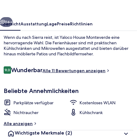
rück
Weiter
114+
Übersicht
Ausstattung
Lage
Preise
Richtlinien
Wenn du nach Sierra reist, ist Yaloco House Monteverde eine
hervorragende Wahl. Die Ferienhäuser sind mit praktischen
Kühlschränken und Mikrowellen ausgestattet und bieten darüber
hinaus möblierte Patios und Flachbildfernseher.
Bewertungen
Wunderbar
9,0
Alle 11 Bewertungen anzeigen
9,0 von 10.
Comfort-Zelt | Bettwäsche aus ägypt
Beliebte Annehmlichkeiten
Parkplätze verfügbar
Kostenloses WLAN
Nichtraucher
Kühlschrank
Alle anzeigen
Wichtigste Merkmale
(2)