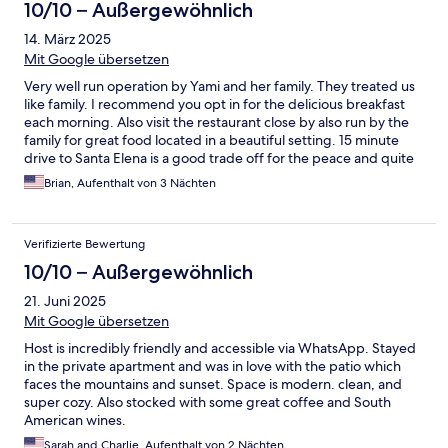
10/10 – Außergewöhnlich
14. März 2025
Mit Google übersetzen
Very well run operation by Yami and her family. They treated us
like family. I recommend you opt in for the delicious breakfast
each morning. Also visit the restaurant close by also run by the
family for great food located in a beautiful setting. 15 minute
drive to Santa Elena is a good trade off for the peace and quite
and authentic Costa Rica experience of this place.
Brian, Aufenthalt von 3 Nächten
Verifizierte Bewertung
10/10 – Außergewöhnlich
21. Juni 2025
Mit Google übersetzen
Host is incredibly friendly and accessible via WhatsApp. Stayed
in the private apartment and was in love with the patio which
faces the mountains and sunset. Space is modern. clean, and
super cozy. Also stocked with some great coffee and South
American wines.
Sarah and Charlie, Aufenthalt von 2 Nächten