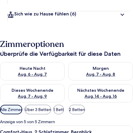
Sich wie zu Hause fühlen
(6)
Zimmeroptionen
Überprüfe die Verfügbarkeit für diese Daten
Überprüfe die Verfügbarkeit für heute Nacht, Aug. 6 - Aug. 7.
Überprüfe die Verfügbarkeit f
Heute Nacht
Morgen
Aug. 6 - Aug. 7
Aug. 7 - Aug. 8
Überprüfe die Verfügbarkeit für dieses Wochenende, Aug. 7 - 
Überprüfe die Verfügbarkeit f
Dieses Wochenende
Nächstes Wochenende
Aug. 7 - Aug. 9
Aug. 14 - Aug. 16
Verfügbare
Alle Zimmer
Über 3 Betten
1 Bett
2 Betten
Filter
für
Anzeige von 5 von 5 Zimmern
Zimmer
Alle
Eine Hängematte auf einer Veranda m
11
Comfort-Haus, 2 Schlafzimmer, Bergblick