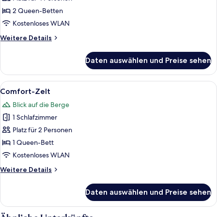
2 Schlafzimmer,
2 Queen-Betten
Nichtraucher,
Kostenloses WLAN
Bergblick
Weitere
Weitere Details
anzeigen
Details
für
Daten auswählen und Preise sehen
Comfort-
Chalet,
2 Schlafzimmer,
Alle
Ein gemütliches Zeltunterkunft mit e
33
Nichtraucher,
Comfort-Zelt
Fotos
Bergblick
Blick auf die Berge
für
1 Schlafzimmer
Comfort-
Zelt
Platz für 2 Personen
anzeigen
1 Queen-Bett
Kostenloses WLAN
Weitere
Weitere Details
Details
für
Daten auswählen und Preise sehen
Comfort-
Zelt