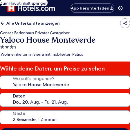
Zum Hauptinhalt springen
App herunterladen
Alle Unterkünfte anzeigen
Ganzes Ferienhaus
·
Privater Gastgeber
Yaloco House Monteverde
3.5-
Sterne-
Wohneinheiten in Sierra mit möblierten Patios
Unterkunft
Wähle deine Daten, um Preise zu sehen
Wo soll’s hingehen?
Daten
Gäste