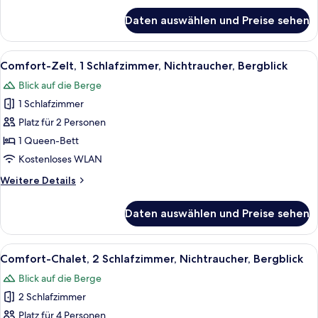
für
Daten auswählen und Preise sehen
Comfort-
Apartment,
2 Schlafzimmer,
Alle
Eine Zelthütte mit Bett, umgeben von
34
Bergblick
Comfort-Zelt, 1 Schlafzimmer, Nichtraucher, Bergblick
Fotos
Blick auf die Berge
für
1 Schlafzimmer
Comfort-
Zelt,
Platz für 2 Personen
1
1 Queen-Bett
Schlafzimmer,
Kostenloses WLAN
Nichtraucher,
Weitere
Weitere Details
Bergblick
Details
anzeigen
für
Daten auswählen und Preise sehen
Comfort-
Zelt,
1
Alle
Ein gemütliches Zimmer mit Bett, klei
10
Schlafzimmer,
Comfort-Chalet, 2 Schlafzimmer, Nichtraucher, Bergblick
Fotos
Nichtraucher,
Blick auf die Berge
Bergblick
für
2 Schlafzimmer
Comfort-
Chalet,
Platz für 4 Personen