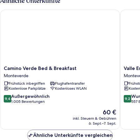
Ähnliche Unterkünfte
Camino Verde Bed & Breakfast
Valle Es
Camino
Valle
Camino Verde Bed & Breakfast
Valle 
Verde
Escondi
Monteverde
Montev
Bed
Nature
Frühstück inbegriffen
Flughafentransfer
Frühst
&
Reserve
Kostenlose Parkplätze
Kostenloses WLAN
Kosten
Breakfast
Hotel
Monteverde
&
9.4
9.2
Außergewöhnlich
Wun
9,4
9,2
Farm
von
von
1.005 Bewertungen
557 
Montev
10,
10,
Der
60 €
Außergewöhnlich,
Wunder
Preis
1.005
557
inkl. Steuern & Gebühren
beträgt
6. Sept.–7. Sept.
Bewertungen
Bewert
60 €
Ähnliche Unterkünfte vergleichen