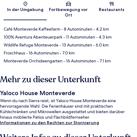
Karte
In der Umgebung
Fortbewegung vor
Restaurants
Ort
Café Monteverde Kaffeefarm
- 8 Autominuten
- 4.2 km
100% Aventura Abenteuerpark
- 11 Autominuten
- 4.3 km
Wildlife Refuge Monteverde
- 13 Autominuten
- 6.0 km
Froschhaus
- 16 Autominuten
- 7.0 km
Monteverde Orchideengarten
- 16 Autominuten
- 7.1 km
Mehr zu dieser Unterkunft
Yaloco House Monteverde
Wenn du nach Sierra reist, ist Yaloco House Monteverde eine
hervorragende Wahl. Die Ferienhäuser sind mit praktischen
Kühlschränken und Mikrowellen ausgestattet und bieten darüber
hinaus möblierte Patios und Flachbildfernseher.
Informationen zu den Rechten zur Stornierung