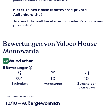
Bietet Yaloco House Monteverde private
Außenbereiche?
Ja, diese Unterkunft bietet einen möblierten Patio und einen
privaten Hof.
Bewertungen von Yaloco House
Bewertungen
Monteverde
Wunderbar
9,0
11 Bewertungen
9,4
10
10
Sauberkeit
Ausstattung
Zustand der
Unterkunft
Bewertungen
Verifizierte Bewertung
10/10 – Außergewöhnlich