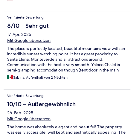
Verifizierte Bewertung
8/10 – Sehr gut
17. Apr. 2025
Mit Google übersetzen
The place is perfectly located, beautiful mountains view with an
incredible sunset watching point. It has a great proximity to
Santa Elena, Monteverde and all attractions around.
Communication with the host is very smooth. Yaloco Chalet is
semi-glamping accomodation though (tent door in the main
bedroom), it is a bit challenging to rest when you have a light
Sabina, Aufenthalt von 2 Nächten
sleep - quite noisy with wind and/ or rain. Other than that it was
a nice 2-nights' stay.
Verifizierte Bewertung
10/10 – Außergewöhnlich
26. Feb. 2025
Mit Google übersetzen
The home was absolutely elegant and beautiful! The property
was easily accessible, well kept and aesthetically appealing! The