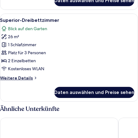
Daten auswählen und Preise sehen
Deluxe-
Dreibettzimmer
Alle
Ein Hotelzimmer mit einem Bett, einem
9
Superior-Dreibettzimmer
Fotos
Blick auf den Garten
für
26 m²
Superior-
Dreibettzimmer
1 Schlafzimmer
anzeigen
Platz für 3 Personen
2 Einzelbetten
Kostenloses WLAN
Weitere
Weitere Details
Details
für
Daten auswählen und Preise sehen
Superior-
Dreibettzimmer
Ähnliche Unterkünfte
First Hotel Grand Odense
Best Wes