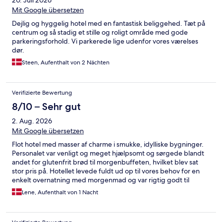
Mit Google übersetzen
Dejlig og hyggelig hotel med en fantastisk beliggehed. Tæt på
centrum og så stadig et stille og roligt område med gode
parkeringsforhold. Vi parkerede lige udenfor vores værelses
dør.
Steen, Aufenthalt von 2 Nächten
Verifizierte Bewertung
8/10 – Sehr gut
2. Aug. 2026
Mit Google übersetzen
Flot hotel med masser af charme i smukke, idylliske bygninger.
Personalet var venligt og meget hjælpsomt og sørgede blandt
andet for glutenfrit brød til morgenbuffeten, hvilket blev sat
stor pris på. Hotellet levede fuldt ud op til vores behov for en
enkelt overnatning med morgenmad og var rigtig godt til
prisen. Vi kommer gerne igen.
Lene, Aufenthalt von 1 Nacht