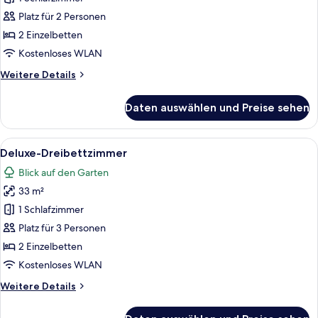
oder
Platz für 2 Personen
-
2 Einzelbetten
Zweibettzimmer
Kostenloses WLAN
anzeigen
Weitere
Weitere Details
Details
für
Daten auswählen und Preise sehen
Standard-
Doppel-
oder
Alle
Ein Hotelzimmer mit Bett, Sofa, Coucht
10
-
Deluxe-Dreibettzimmer
Fotos
Zweibettzimmer
Blick auf den Garten
für
33 m²
Deluxe-
Dreibettzimmer
1 Schlafzimmer
anzeigen
Platz für 3 Personen
2 Einzelbetten
Kostenloses WLAN
Weitere
Weitere Details
Details
für