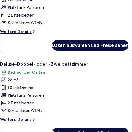
Doppel-
oder
Platz für 2 Personen
-
2 Einzelbetten
Zweibettzimmer
Kostenloses WLAN
anzeigen
Weitere
Weitere Details
Details
für
Daten auswählen und Preise sehen
Superior-
Doppel-
oder
Alle
Ein Hotelzimmer mit Glastisch, zwei k
13
-
Deluxe-Doppel- oder -Zweibettzimmer
Fotos
Zweibettzimmer
Blick auf den Garten
für
26 m²
Deluxe-
Doppel-
1 Schlafzimmer
oder
Platz für 2 Personen
-
2 Einzelbetten
Zweibettzimmer
Kostenloses WLAN
anzeigen
Weitere
Weitere Details
Details
für