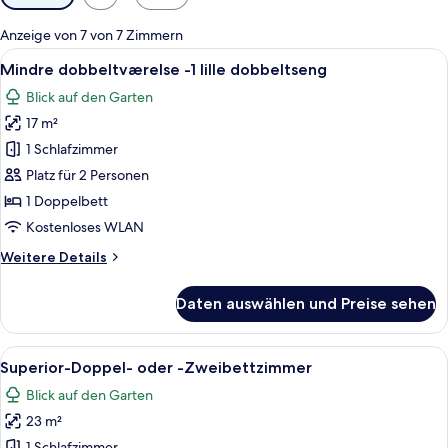
Filter
für
Anzeige von 7 von 7 Zimmern
Zimmer
Alle
Ein Schlafzimmer mit Bett, Schreibtis
6
Mindre dobbeltværelse -1 lille dobbeltseng
Fotos
Blick auf den Garten
für
17 m²
Mindre
dobbeltværelse
1 Schlafzimmer
-1
Platz für 2 Personen
lille
1 Doppelbett
dobbeltseng
Kostenloses WLAN
anzeigen
Weitere
Weitere Details
Details
für
Daten auswählen und Preise sehen
Mindre
dobbeltværelse
-1
Alle
Ein Schlafzimmer mit schrägem Dach, 
18
lille
Superior-Doppel- oder -Zweibettzimmer
Fotos
dobbeltseng
Blick auf den Garten
für
23 m²
Superior-
1 Schlafzimmer