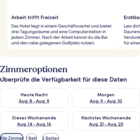
Arbeit trifft Freizeit
Erstkl
Das Hotel liegt in einem Geschäftsviertel und bietet
Lass di
drei Tagungsräume und eine Computerstation in
Daunend
jedem Zimmer. Nach der Arbeit kannst du die Bar
Verdunk
und den nahe gelegenen Golfplatz nutzen.
für ein
Zimmeroptionen
Überprüfe die Verfügbarkeit für diese Daten
Überprüfe die Verfügbarkeit für heute Nacht, Aug. 8 - Aug. 9.
Überprüfe die Verfügbarkeit f
Heute Nacht
Morgen
Aug. 8 - Aug. 9
Aug. 9 - Aug. 10
Überprüfe die Verfügbarkeit für dieses Wochenende, Aug. 14 -
Überprüfe die Verfügbarkeit f
Dieses Wochenende
Nächstes Wochenende
Aug. 14 - Aug. 16
Aug. 21 - Aug. 23
Verfügbare
Alle Zimmer
1 Bett
2 Betten