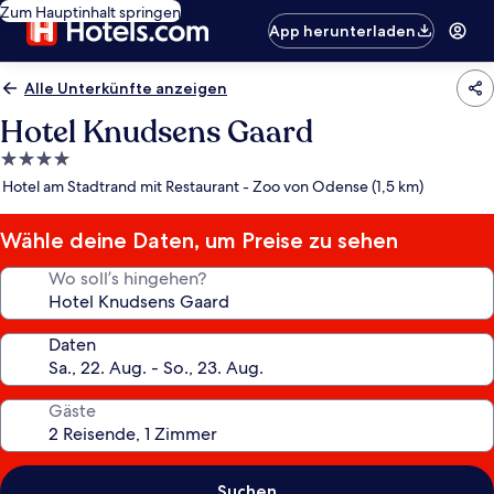
Zum Hauptinhalt springen
App herunterladen
Alle Unterkünfte anzeigen
Hotel Knudsens Gaard
4.0-
Sterne-
Hotel am Stadtrand mit Restaurant - Zoo von Odense (1,5 km)
Unterkunft
Wähle deine Daten, um Preise zu sehen
Wo soll’s hingehen?
Daten
Gäste
Suchen