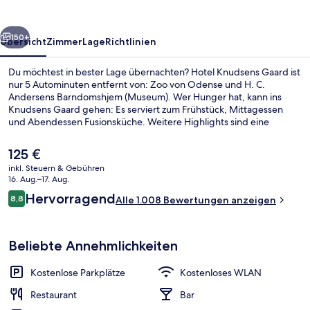
rück
Weiter
150+
Übersicht
Zimmer
Lage
Richtlinien
Du möchtest in bester Lage übernachten? Hotel Knudsens Gaard ist
nur 5 Autominuten entfernt von: Zoo von Odense und H. C.
Andersens Barndomshjem (Museum). Wer Hunger hat, kann ins
Knudsens Gaard gehen: Es serviert zum Frühstück, Mittagessen
und Abendessen Fusionsküche. Weitere Highlights sind eine
Bar/Lounge, ein kostenloser Fahrradverleih und eine Terrasse.
Andere Reisende haben viel Gutes über das hilfsbereite Personal zu
Der
125 €
berichten.
aktuelle
inkl. Steuern & Gebühren
Preis
16. Aug.–17. Aug.
Fassade der Unterkunft
beträgt
Bewertungen
Hervorragend
8,8
Alle 1.008 Bewertungen anzeigen
125 €.
8,8 von 10.
Beliebte Annehmlichkeiten
Kostenlose Parkplätze
Kostenloses WLAN
Restaurant
Bar