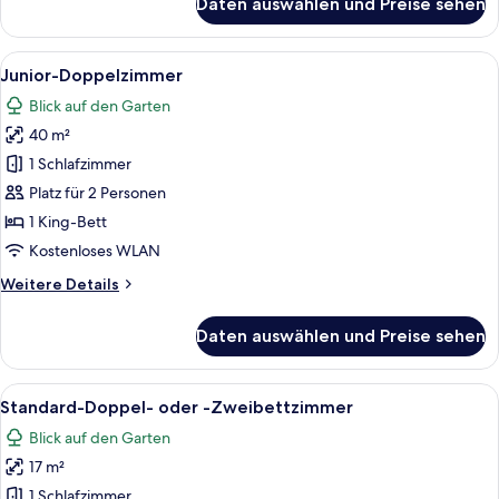
Daten auswählen und Preise sehen
Deluxe-
Doppel-
oder
Alle
Ein Hotelzimmer mit Bett, Nachttisch, 
11
-
Junior-Doppelzimmer
Fotos
Zweibettzimmer
Blick auf den Garten
für
40 m²
Junior-
Doppelzimmer
1 Schlafzimmer
anzeigen
Platz für 2 Personen
1 King-Bett
Kostenloses WLAN
Weitere
Weitere Details
Details
für
Daten auswählen und Preise sehen
Junior-
Doppelzimmer
Alle
Ein ordentlich eingerichtetes Schlafz
9
Standard-Doppel- oder -Zweibettzimmer
Fotos
Blick auf den Garten
für
17 m²
Standard-
Doppel-
1 Schlafzimmer