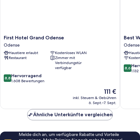
First
Best
First Hotel Grand Odense
Best W
Hotel
Western
Odense
Odense
Grand
Plus
Haustiere erlaubt
Kostenloses WLAN
Hausti
Odense
Hotel
Restaurant
Zimmer mit
Koste
Odense
Odense
Verbindungstür
Odense
8.6
Her
verfügbar
8,6
von
1.13
8.8
Hervorragend
10,
8,8
von
1.608 Bewertungen
Hervorr
10,
1.132
Der
111 €
Hervorragend,
Bewert
Preis
1.608
inkl. Steuern & Gebühren
beträgt
6. Sept.–7. Sept.
Bewertungen
111 €
Ähnliche Unterkünfte vergleichen
Melde dich an, um verfügbare Rabatte und Vorteile