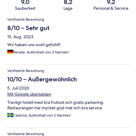
9,0
8,2
9,2
Sauberkeit
Lage
Personal & Service
Bewertungen
Verifizierte Bewertung
8/10 – Sehr gut
15. Aug. 2023
Wir haben uns wohl gefühlt!
Renate, Aufenthalt von 2 Nächten
Verifizierte Bewertung
10/10 – Außergewöhnlich
5. Juli 2026
Mit Google übersetzen
Trevligt hotell med bra frukost och gratis parkering.
Restaurangen har mycket god mat och bra service.
Catarina, Aufenthalt von 2 Nächten
Verifizierte Bewertung