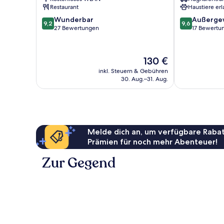
Chianti
Restaurant
Haustiere erl
9.2
9.6
Wunderbar
Außerge
9,2
9,6
von
von
27 Bewertungen
17 Bewertu
10,
10,
Wunderbar,
Außergewöhnl
27
17
Der
130 €
Bewertungen
Bewertungen
Preis
inkl. Steuern & Gebühren
beträgt
30. Aug.–31. Aug.
130 €
Melde dich an, um verfügbare Rabat
Prämien für noch mehr Abenteuer!
Zur Gegend