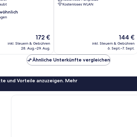
aubt
Kostenloses WLAN
wöhnlich
ngen
ich,
Der
Der
172 €
144 €
Preis
Preis
inkl. Steuern & Gebühren
inkl. Steuern & Gebühren
beträgt
beträgt
28. Aug.–29. Aug.
6. Sept.–7. Sept.
172 €
144 €
Ähnliche Unterkünfte vergleichen
te und Vorteile anzuzeigen. Mehr