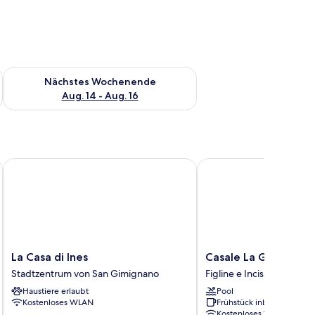
es Wochenende, Aug. 7 - Aug. 9.
Überprüfe die Verfügbarkeit für nächstes Wochenende, Aug. 1
Nächstes Wochenende
Aug. 14 - Aug. 16
La Casa di Ines
Casale La Gora
La
Casale
La Casa di Ines
Casale La Gora
Casa
La
Stadtzentrum von San Gimignano
Figline e Incisa Valdarno
di
Gora
Haustiere erlaubt
Pool
Ines
Figline
Kostenloses WLAN
Frühstück inbegriffen
Stadtzentrum
e
Kostenloses WLAN