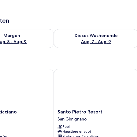
aten
 - Aug. 8.
 Verfügbarkeit für morgen, Aug. 8 - Aug. 9.
Überprüfe die Verfügbarkeit für dies
Morgen
Dieses Wochenende
ug. 8 - Aug. 9
Aug. 7 - Aug. 9
ciano
Santo Pietro Resort
Santo
ticciano
Santo Pietro Resort
Pietro
San Gimignano
Resort
Pool
San
Haustiere erlaubt
Gimignano
nsfer
Kostenlose Parkplätze