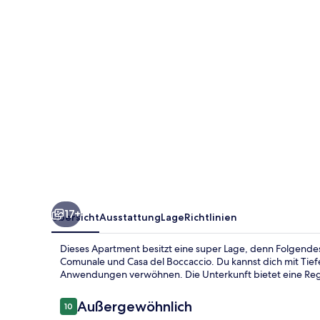
17+
Übersicht
Ausstattung
Lage
Richtlinien
Dieses Apartment besitzt eine super Lage, denn Folgende
Comunale und Casa del Boccaccio. Du kannst dich mit 
Anwendungen verwöhnen. Die Unterkunft bietet eine Re
Bewertungen
Außergewöhnlich
10
10 von 10.