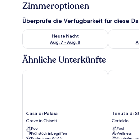
Zimmeroptionen
Überprüfe die Verfügbarkeit für diese D
Überprüfe die Verfügbarkeit für heute Nacht, Aug. 7
Überprüfe die
Heute Nacht
Aug. 7 - Aug. 8
A
Ähnliche Unterkünfte
Casa di Palaia
Tenuta di Stic
Casa
Tenuta
Casa di Palaia
Tenuta di S
di
di
Greve in Chianti
Certaldo
Palaia
Sticciano
Pool
Pool
Greve
Certaldo
Frühstück inbegriffen
Wellness
in
Kostenloses WLAN
Flughafentra