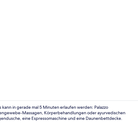
Classic-Stud
s kann in gerade mal 5 Minuten erlaufen werden: Palazzo
Tiefengewebe-Massagen, Körperbehandlungen oder ayurvedischen
gendusche, eine Espressomaschine und eine Daunenbettdecke.
Eingangsber