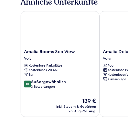
Ähnliche Unterkünfte
Amalia Rooms Sea View
Amalia Deluxe 
Amalia
Amalia
Amalia Rooms Sea View
Amalia Delu
Rooms
Deluxe
Volvi
Volvi
Sea
Villas
Kostenlose Parkplätze
Pool
View
Volvi
Kostenloses WLAN
Kostenlose P
Volvi
Bar
Kostenloses
Klimaanlage
10.0
Außergewöhnlich
10
von
3 Bewertungen
10,
Außergewöhnlich,
Der
139 €
3
Preis
inkl. Steuern & Gebühren
Bewertungen
beträgt
25. Aug.–26. Aug.
139 €