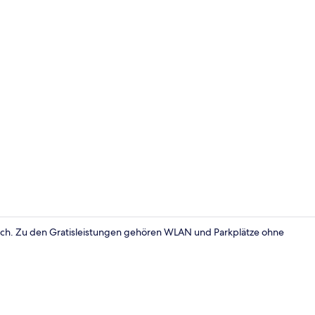
Executive-Su
Beach. Zu den Gratisleistungen gehören WLAN und Parkplätze ohne
Basic-Apartm