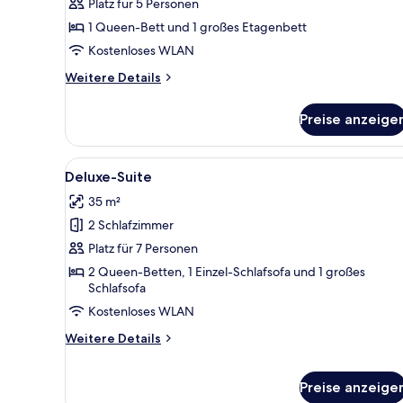
Platz für 5 Personen
1 Queen-Bett und 1 großes Etagenbett
Kostenloses WLAN
Weitere
Weitere Details
Details
für
Preise anzeige
Familienzimmer
Alle
Ein Schlafzimmer mit einem Be
9
Deluxe-Suite
Fotos
35 m²
für
2 Schlafzimmer
Deluxe-
Suite
Platz für 7 Personen
anzeigen
2 Queen-Betten, 1 Einzel-Schlafsofa und 1 großes
Schlafsofa
Kostenloses WLAN
Weitere
Weitere Details
Details
für
Deluxe-
Preise anzeige
Suite