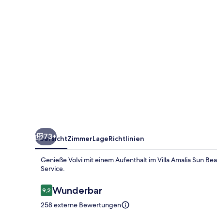
73+
Übersicht
Zimmer
Lage
Richtlinien
Genieße Volvi mit einem Aufenthalt im Villa Amalia Sun 
Service.
Bewertungen
Wunderbar
9,2
9,2 von 10.
258 externe Bewertungen