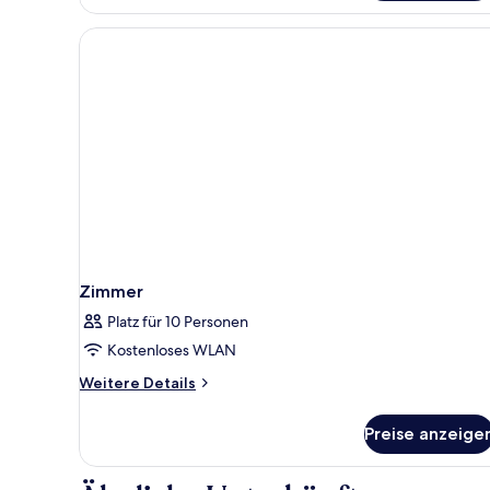
Zimmer
Platz für 10 Personen
Kostenloses WLAN
Weitere
Weitere Details
Details
für
Preise anzeige
Zimmer