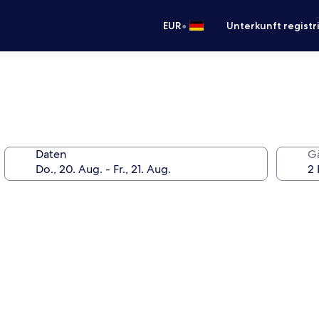
•
EUR
Unterkunft registr
Daten
G