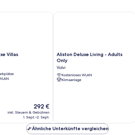
Villas
Aliston Deluxe Living - Adults Only
Aliston
xe Villas
Aliston Deluxe Living - Adults
Deluxe
Only
Living
Volvi
-
arkplätze
Adults
Kostenloses WLAN
 WLAN
Klimaanlage
Only
Volvi
Der
292 €
Preis
inkl. Steuern & Gebühren
beträgt
1. Sept.–2. Sept.
292 €
Ähnliche Unterkünfte vergleichen