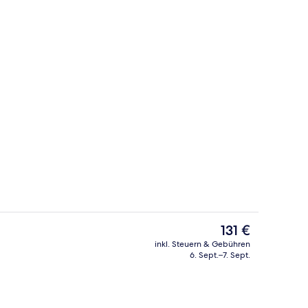
ite | Wohnbereich | Fernseher
Rezeption
Der
131 €
aktuelle
inkl. Steuern & Gebühren
Preis
6. Sept.–7. Sept.
ent | Laptopgeeigneter Arbeitsplatz, schallisolierte Zimmer, kostenloses W
Außenbereich
beträgt
131 €.