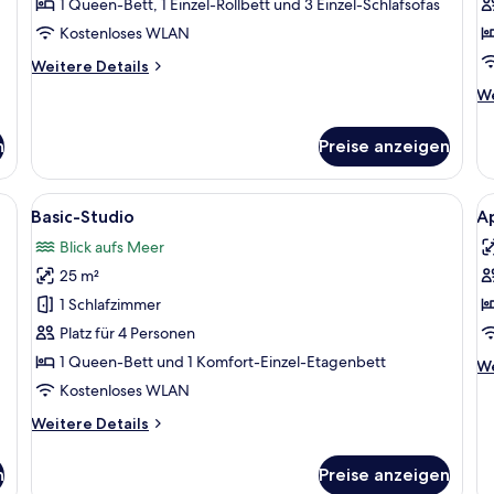
anzeigen
1 Queen-Bett, 1 Einzel-Rollbett und 3 Einzel-Schlafsofas
Kostenloses WLAN
Weitere
Weitere Details
Details
We
We
für
De
Executive-
fü
Suite
n
Preise anzeigen
Fa
tt, einem Schreibtisch, einem Fernseher und einem Kleiderschrank.
Alle
Ein Hotelzimmer mit einem Stockbett,
Al
9
Basic-Studio
Ap
Fotos
F
Blick aufs Meer
für
f
25 m²
Basic-
A
Studio
Sp
1 Schlafzimmer
anzeigen
L
Platz für 4 Personen
a
1 Queen-Bett und 1 Komfort-Einzel-Etagenbett
We
We
De
Kostenloses WLAN
fü
Weitere
Weitere Details
Ap
Details
Sp
für
Le
n
Preise anzeigen
Basic-