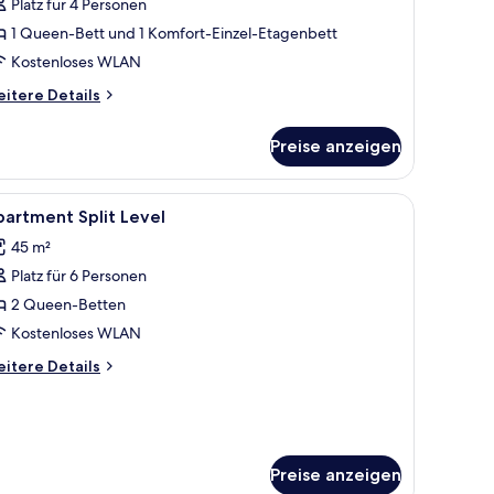
Platz für 4 Personen
1 Queen-Bett und 1 Komfort-Einzel-Etagenbett
Kostenloses WLAN
itere
itere Details
tails
r
Preise anzeigen
milienstudio
 einem Schreibtisch mit Spiegel und einem wandmontierten Flachbildfernseh
le
Laptopgeeigneter Arbeitsplatz, schallisolier
9
artment Split Level
otos
45 m²
ür
Platz für 6 Personen
partment
lit
2 Queen-Betten
evel
Kostenloses WLAN
nzeigen
itere
itere Details
tails
r
artment
lit
vel
Preise anzeigen