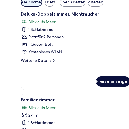
Verfügbare
Alle Zimmer
1 Bett
Über 3 Betten
2 Betten
Filter
Alle
Deluxe-Doppelzimmer, Nichtrau
für
8
Deluxe-Doppelzimmer, Nichtraucher
Fotos
Zimmer
Blick aufs Meer
für
1 Schlafzimmer
Deluxe-
Doppelzimmer,
Platz für 2 Personen
Nichtraucher
1 Queen-Bett
anzeigen
Kostenloses WLAN
Weitere
Weitere Details
Details
für
Deluxe-
Doppelzimmer,
Preise anzeige
Nichtraucher
Alle
Ein Hotelzimmer mit einem Ein
9
Familienzimmer
Fotos
Blick aufs Meer
für
27 m²
Familienzimmer
anzeigen
1 Schlafzimmer