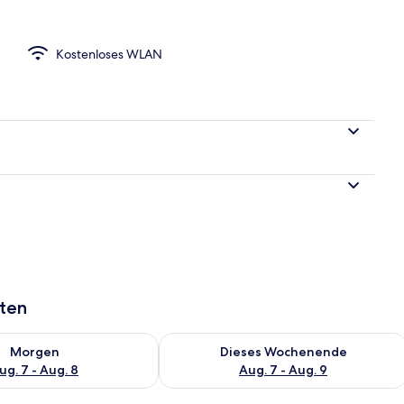
| Terrasse/Patio
Kostenloses WLAN
aten
 - Aug. 7.
 Verfügbarkeit für morgen, Aug. 7 - Aug. 8.
Überprüfe die Verfügbarkeit für dies
Morgen
Dieses Wochenende
ug. 7 - Aug. 8
Aug. 7 - Aug. 9