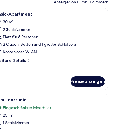
Anzeige von 11 von 11 Zimmern
WLAN
 Badezimmer und einer Glastür zum Balkon.
le
Basic-Apartment | Laptopgeeigneter Arbeitspl
11
asic-Apartment
otos
30 m²
ür
2 Schlafzimmer
asic-
partment
Platz für 6 Personen
nzeigen
2 Queen-Betten und 1 großes Schlafsofa
Kostenloses WLAN
itere
itere Details
tails
r
sic-
artment
Preise anzeigen
hiebetür zum Außenbereich.
beitsplatz, schallisolierte Zimmer, kostenloses WLAN
le
Ein Hotelzimmer mit Etagenbett, einem groß
7
milienstudio
otos
Eingeschränkter Meerblick
ür
25 m²
amilienstudio
nzeigen
1 Schlafzimmer