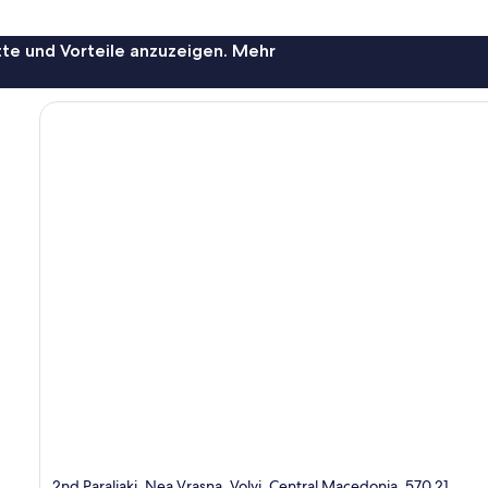
te und Vorteile anzuzeigen. Mehr
2nd Paraliaki, Nea Vrasna, Volvi, Central Macedonia, 570 21