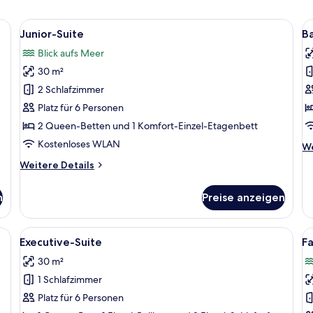
cher | Laptopgeeigneter Arbeitsplatz, schallisolierte Zimmer, kostenloses 
Alle
Ein Hotelzimmer mit Bett, Fernseher,
Al
10
Junior-Suite
B
Fotos
F
Blick aufs Meer
für
f
30 m²
Junior-
B
Suite
A
2 Schlafzimmer
anzeigen
a
Platz für 6 Personen
2 Queen-Betten und 1 Komfort-Einzel-Etagenbett
Kostenloses WLAN
We
We
De
Weitere
Weitere Details
fü
Details
Ba
für
Ap
n
Preise anzeigen
Junior-
Suite
zelbett, einem Etagenbett, einem Schreibtisch mit Blumenvase und einer Sc
Alle
Executive-Suite | Laptopgeeigneter Ar
Al
7
Executive-Suite
Fa
Fotos
F
30 m²
für
f
1 Schlafzimmer
Executive-
F
Suite
a
Platz für 6 Personen