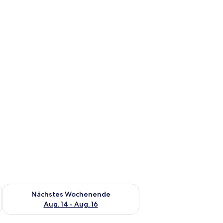
es Wochenende, Aug. 7 - Aug. 9.
Überprüfe die Verfügbarkeit für nächstes Wochenende, Aug. 1
Nächstes Wochenende
Aug. 14 - Aug. 16