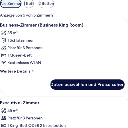
Verfügbare
Alle Zimmer
1 Bett
2 Betten
Filter
für
Anzeige von 5 von 5 Zimmern
Zimmer
Alle
Ein Hotelzimmer mit Bett, Schreibtisc
6
Business-Zimmer (Business King Room)
Fotos
35 m²
für
1 Schlafzimmer
Business-
Zimmer
Platz für 3 Personen
(Business
1 Queen-Bett
King
Kostenloses WLAN
Room)
Weitere
Weitere Details
anzeigen
Details
für
Daten auswählen und Preise sehen
Business-
Zimmer
(Business
Alle
Ein Hotelzimmer mit einem großen Bett
5
King
Executive-Zimmer
Fotos
Room)
45 m²
für
Platz für 3 Personen
Executive-
Zimmer
1 King-Bett ODER 2 Einzelbetten