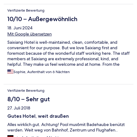
Verifizierte Bewertung
10/10 – Außergewöhnlich
18. Juni 2024
Mit Google übersetzen
Saixiang Hotel is well-maintained, clean, comfortable, and
convenient for our purpose. But we love Saixiang first and
foremost because of the wonderful staff working here. The staff
members at Saixiang are extremely professional, kind, and
helpful. They make us feel welcome and at home. From the
reservation to the front desk, from the restaurant staff and the
Sophie, Aufenthalt von 6 Nächten
cleaning crew and the concierge at the door, everyone was
courteous and nice and eager to help out during our stay. Every
request was fulfilled with speed and efficiency. The breakfast
Verifizierte Bewertung
buffet is good for both Chinese and Western-style foods and
drinks. We have stayed at Saixiang almost for ten years now and
8/10 – Sehr gut
it has stayed wonderful year after year. We look forward to
27. Juli 2018
coming back. We highly recommend this hotel for leisure and
business travelers, especially those traveling with family.
Gutes Hotel, weit draußen
Alles wirklich gut. Achtung! Pool mus6mit Badehaube benützt
werden. Weit weg von Bahnhof, Zentrum und Flughafen..