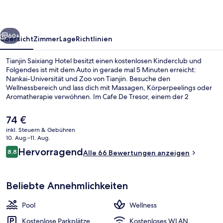
rück
Weiter
60+
Übersicht
Zimmer
Lage
Richtlinien
Tianjin Saixiang Hotel besitzt einen kostenlosen Kinderclub und
Folgendes ist mit dem Auto in gerade mal 5 Minuten erreicht:
Nankai-Universität und Zoo von Tianjin. Besuche den
Wellnessbereich und lass dich mit Massagen, Körperpeelings oder
Aromatherapie verwöhnen. Im Cafe De Tresor, einem der 2
Restaurants, wird Frühstück, Mittagessen und Abendessen serviert.
Weitere Highlights wie ein Innenpool, eine Bar/Lounge und
Der
74 €
Fitnessmöglichkeiten sprechen für dieses Hotel im luxuriösen Stil.
aktuelle
inkl. Steuern & Gebühren
Die öffentlichen Verkehrsmittel sind ganz in der Nähe: Zur U-Bahn
Preis
10. Aug.–11. Aug.
(Station Hua Yuan) sind es nur 13 Gehminuten.
Tägliches Frühstücksbuffet gegen Ge
beträgt
Bewertungen
Hervorragend
8,8
Alle 66 Bewertungen anzeigen
74 €.
8,8 von 10.
Beliebte Annehmlichkeiten
Pool
Wellness
Kostenlose Parkplätze
Kostenloses WLAN