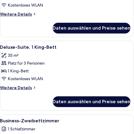
anzeigen
Kostenloses WLAN
Weitere
Weitere Details
Details
für
Daten auswählen und Preise sehen
Executive-
Zimmer
Alle
Ein Hotelzimmer mit einem Bett, einem
6
Deluxe-Suite, 1 King-Bett
Fotos
35 m²
für
Platz für 3 Personen
Deluxe-
Suite,
1 King-Bett
1 King-
Kostenloses WLAN
Bett
Weitere
Weitere Details
anzeigen
Details
für
Daten auswählen und Preise sehen
Deluxe-
Suite,
1 King-
Alle
Ein Hotelzimmer mit zwei Betten, eine
5
Bett
Business-Zweibettzimmer
Fotos
1 Schlafzimmer
für