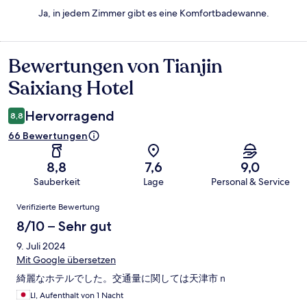
Ja, in jedem Zimmer gibt es eine Komfortbadewanne.
Bewertungen von Tianjin
Bewertungen
Saixiang Hotel
Hervorragend
8,8
66 Bewertungen
8,8
7,6
9,0
Sauberkeit
Lage
Personal & Service
Bewertungen
Verifizierte Bewertung
8/10 – Sehr gut
9. Juli 2024
Mit Google übersetzen
綺麗なホテルでした。交通量に関しては天津市ｎ
LI, Aufenthalt von 1 Nacht