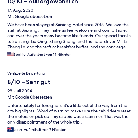
10/10 – Außergewöhnlich
17. Aug. 2023
Mit Google übersetzen
We have been staying at Saixiang Hotel since 2015. We love the
staff at Saixiang. They make us feel welcome and comfortable,
and over the years many become like friends. Our special thanks
to Sun Jing, Liu Qing, Zhang Sheng, and the hotel driver Mr. Li;
Zhang Lei and the staff at breakfast buffet; and the concierge
Wang Hanfeng and others. They are very nice and professional,
Sophie, Aufenthalt von 14 Nächten
and we think they are the best staff ever. We do hope the
Executive Lounge will open the next time we visit~
Verifizierte Bewertung
8/10 – Sehr gut
28. Juli 2024
Mit Google übersetzen
Unfortunately for foreigners, it’s a little out of the way from the
city highlights . Word of warning make sure the cab drivers reset
the meters on pick up , my cabbie was a scammer. That was the
only disappointment of the whole trip .
John, Aufenthalt von 7 Nächten