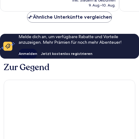
inkl. Steuern & Gebühren
Bewert
beträgt
9. Aug.–10. Aug.
52 €
Ähnliche Unterkünfte vergleichen
Melde dich an, um verfügbare Rabatte und Vorteile
anzuzeigen. Mehr Prämien für noch mehr Abenteuer!
Anmelden
Jetzt kostenlos registrieren
Zur Gegend