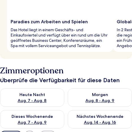
Paradies zum Arbeiten und Spielen
Global
Das Hotel liegt in einem Geschäfts- und
In 2 Res
Einkaufsviertel und verfügt über ein rund um die Uhr
die regi
geöffnetes Business Center, Konferenzräume, ein
ein Früh
Spa mit vollem Serviceangebot und Tennisplätze.
Angebot
Zimmeroptionen
Überprüfe die Verfügbarkeit für diese Daten
Überprüfe die Verfügbarkeit für heute Nacht, Aug. 7 - Aug. 8.
Überprüfe die Verfügbarkeit f
Heute Nacht
Morgen
Aug. 7 - Aug. 8
Aug. 8 - Aug. 9
Überprüfe die Verfügbarkeit für dieses Wochenende, Aug. 7 - 
Überprüfe die Verfügbarkeit f
Dieses Wochenende
Nächstes Wochenende
Aug. 7 - Aug. 9
Aug. 14 - Aug. 16