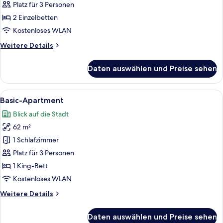
Platz für 3 Personen
Business-
Zweibettzimmer
2 Einzelbetten
anzeigen
Kostenloses WLAN
Weitere
Weitere Details
Details
für
Daten auswählen und Preise sehen
Business-
Zweibettzimmer
Alle
Ein Hotelzimmer mit Küchenzeile, eine
7
Basic-Apartment
Fotos
Blick auf die Stadt
für
62 m²
Basic-
Apartment
1 Schlafzimmer
anzeigen
Platz für 3 Personen
1 King-Bett
Kostenloses WLAN
Weitere
Weitere Details
Details
für
Daten auswählen und Preise sehen
Basic-