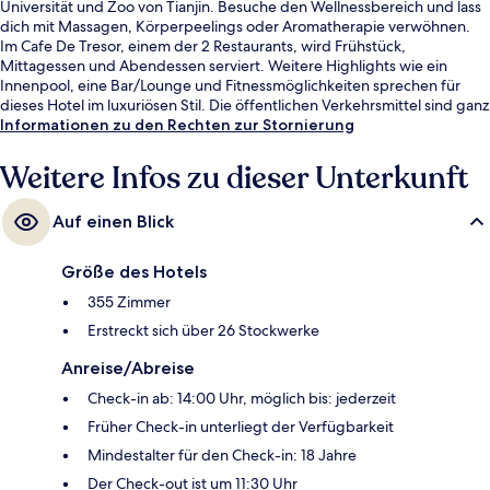
Universität und Zoo von Tianjin. Besuche den Wellnessbereich und lass
dich mit Massagen, Körperpeelings oder Aromatherapie verwöhnen.
Im Cafe De Tresor, einem der 2 Restaurants, wird Frühstück,
Mittagessen und Abendessen serviert. Weitere Highlights wie ein
Innenpool, eine Bar/Lounge und Fitnessmöglichkeiten sprechen für
dieses Hotel im luxuriösen Stil. Die öffentlichen Verkehrsmittel sind ganz
in der Nähe: Zur U-Bahn (Station Hua Yuan) sind es nur 13 Gehminuten.
Informationen zu den Rechten zur Stornierung
Weitere Infos zu dieser Unterkunft
Auf einen Blick
Größe des Hotels
355 Zimmer
Erstreckt sich über 26 Stockwerke
Anreise/Abreise
Check-in ab: 14:00 Uhr, möglich bis: jederzeit
Früher Check-in unterliegt der Verfügbarkeit
Mindestalter für den Check-in: 18 Jahre
Der Check-out ist um 11:30 Uhr