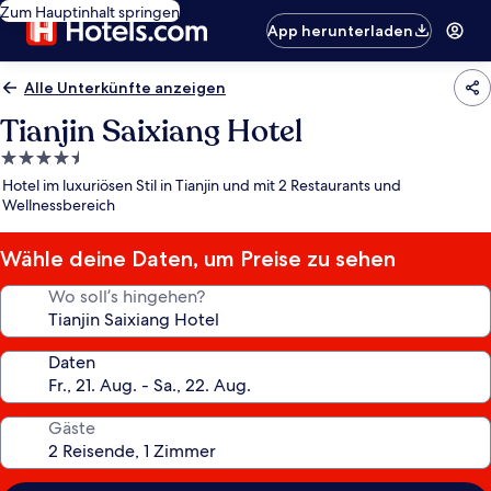
Zum Hauptinhalt springen
App herunterladen
Alle Unterkünfte anzeigen
Tianjin Saixiang Hotel
4.5-
Sterne-
Hotel im luxuriösen Stil in Tianjin und mit 2 Restaurants und
Unterkunft
Wellnessbereich
Wähle deine Daten, um Preise zu sehen
Wo soll’s hingehen?
Daten
Gäste