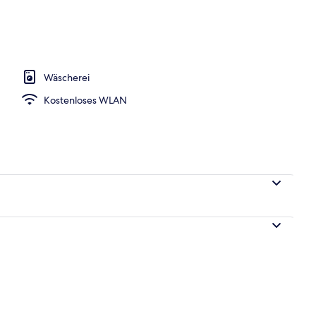
tment | Laptopgeeigneter Arbeitsplatz, Bügeleisen/Bügelbrett, kostenlos
Wäscherei
Kostenloses WLAN