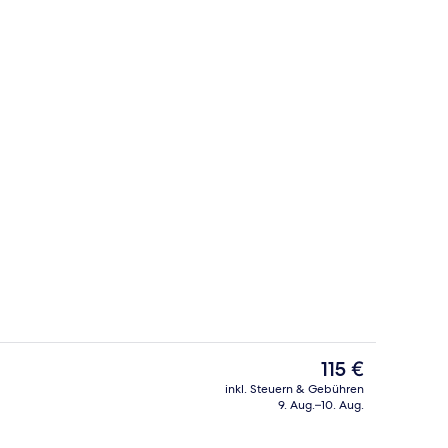
 Terrasse/Patio
Hestia Apartment | Laptopgeeigneter
Der
115 €
aktuelle
inkl. Steuern & Gebühren
Preis
9. Aug.–10. Aug.
ch
Hestia Apartment | Zustellbetten
beträgt
115 €.