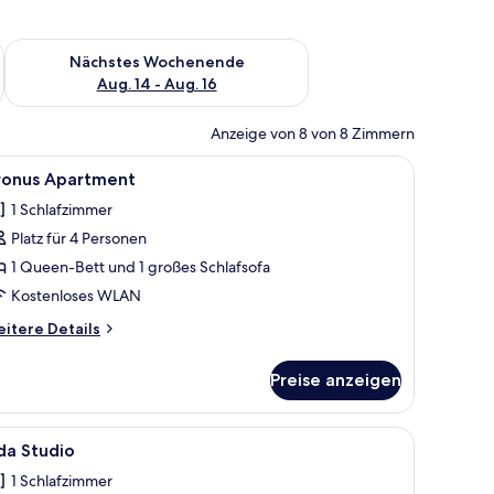
es Wochenende, Aug. 7 - Aug. 9.
Überprüfe die Verfügbarkeit für nächstes Wochenende, Aug. 1
Nächstes Wochenende
Aug. 14 - Aug. 16
Anzeige von 8 von 8 Zimmern
teter weißer Bettwäsche.
 Bett, einem Nachttisch und einer Wanddekoration.
le
Ein Schlafzimmer mit einem hölzernen Bettges
14
ronus Apartment
otos
1 Schlafzimmer
ür
Platz für 4 Personen
ronus
partment
1 Queen-Bett und 1 großes Schlafsofa
nzeigen
Kostenloses WLAN
itere
itere Details
tails
r
Preise anzeigen
onus
artment
hen mit Lampen.
and, Holz-Kopfteil und Nachttischlampe.
le
Ein Badezimmer mit einem runden Spiegel, e
8
da Studio
otos
1 Schlafzimmer
ür