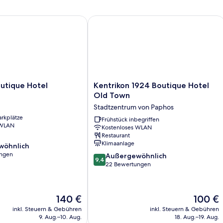
ique Hotel
Kentrikon 1924 Boutique Hotel Old 
Kentrikon
Regency Boutique Hotel
Kentrikon 1924 Boutique Hotel
1924
Old Town
Boutique
Stadtzentrum von Paphos
Hotel
arkplätze
Old
Frühstück inbegriffen
 WLAN
Kostenloses WLAN
Town
Restaurant
Stadtzentrum
Klimaanlage
wöhnlich
von
ungen
9.4
Paphos
Außergewöhnlich
9,4
von
22 Bewertungen
ich,
10,
Außergewöhnlich,
22
Der
Der
140 €
100 €
Bewertungen
Preis
Preis
inkl. Steuern & Gebühren
inkl. Steuern & Gebühren
beträgt
beträgt
9. Aug.–10. Aug.
18. Aug.–19. Aug.