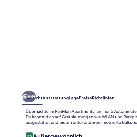
88+
Übersicht
Ausstattung
Lage
Preise
Richtlinien
Übernachte im PanMari Apartments, um nur 5 Autominuten 
Du kannst dich auf Gratisleistungen wie WLAN und Parkplä
ausgestattet und bieten unter anderem möblierte Balkone
Bewertungen
Außergewöhnlich
9,6