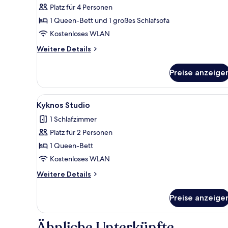
Platz für 4 Personen
Oceanus
Apartment
1 Queen-Bett und 1 großes Schlafsofa
anzeigen
Kostenloses WLAN
Weitere
Weitere Details
Details
für
Preise anzeige
Oceanus
Apartment
Alle
Ein Flur mit einem gerahmten
9
Kyknos Studio
Fotos
1 Schlafzimmer
für
Platz für 2 Personen
Kyknos
Studio
1 Queen-Bett
anzeigen
Kostenloses WLAN
Weitere
Weitere Details
Details
für
Preise anzeige
Kyknos
Studio
Ähnliche Unterkünfte