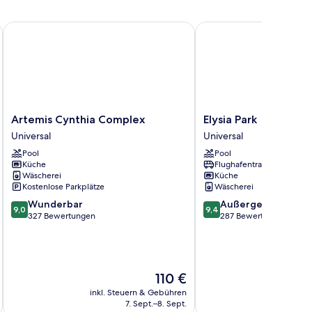
Town
Artemis Cynthia Complex
Elysia Park
Artemis
Elysia
Artemis Cynthia Complex
Elysia Park
Cynthia
Park
Universal
Universal
Complex
Universal
Pool
Pool
Universal
Küche
Flughafentransfer
Wäscherei
Küche
Kostenlose Parkplätze
Wäscherei
9.0
9.4
Wunderbar
Außergewöhnlich
9,0
9,4
von
von
327 Bewertungen
287 Bewertungen
10,
10,
Wunderbar,
Außergewöhnlich,
327
287
Bewertungen
Bewertungen
Der
110 €
Preis
inkl. Steuern & Gebühren
beträgt
7. Sept.–8. Sept.