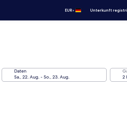
•
EUR
Unterkunft registr
Daten
G