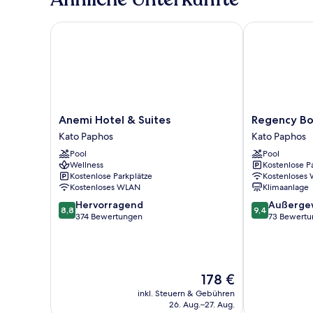
Anemi Hotel & Suites
Regency Bout
Anemi
Regency
Anemi Hotel & Suites
Hotel
Boutique
Kato Paphos
Kato Paphos
&
Hotel
Pool
Pool
Suites
Kato
Wellness
Kostenlose P
Kato
Paphos
Kostenlose Parkplätze
Kostenloses
Paphos
Kostenloses WLAN
Klimaanlage
8.8
9.4
Hervorragend
Außerge
8,8
9,4
von
von
374 Bewertungen
73 Bewert
10,
10,
Hervorragend,
Außergewöhnl
374
73
Bewertungen
Bewertungen
Der
178 €
Preis
inkl. Steuern & Gebühren
beträgt
26. Aug.–27. Aug.