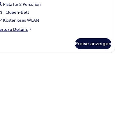
Platz für 2 Personen
ida
tudio
1 Queen-Bett
nzeigen
Kostenloses WLAN
itere
itere Details
tails
r
Preise anzeigen
da
udio
ttwäsche und einer Holzpaneelausstattung.