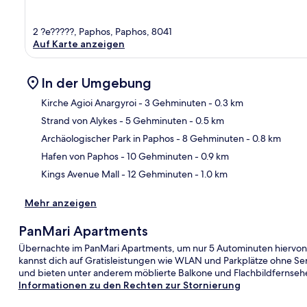
2 ?e?????, Paphos, Paphos, 8041
Auf Karte anzeigen
In der Umgebung
Kirche Agioi Anargyroi
- 3 Gehminuten
- 0.3 km
Strand von Alykes
- 5 Gehminuten
- 0.5 km
Kar
Archäologischer Park in Paphos
- 8 Gehminuten
- 0.8 km
Hafen von Paphos
- 10 Gehminuten
- 0.9 km
Kings Avenue Mall
- 12 Gehminuten
- 1.0 km
Mehr anzeigen
PanMari Apartments
Übernachte im PanMari Apartments, um nur 5 Autominuten hiervon 
kannst dich auf Gratisleistungen wie WLAN und Parkplätze ohne Ser
und bieten unter anderem möblierte Balkone und Flachbildfernsehe
Informationen zu den Rechten zur Stornierung