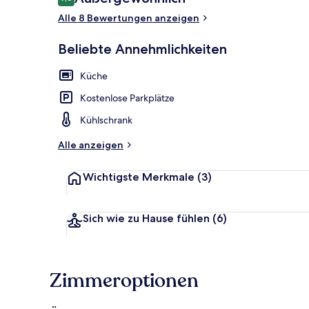
9,6 von 10.
Alle 8 Bewertungen anzeigen
Beliebte Annehmlichkeiten
Oceanus Apar
Küche
Kostenlose Parkplätze
Kühlschrank
Alle anzeigen
Wichtigste Merkmale
(3)
Sich wie zu Hause fühlen
(6)
Zimmeroptionen