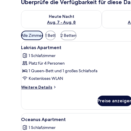
Überprüfe die Verfügbarkeit für diese D
Überprüfe die Verfügbarkeit für heute Nacht, Aug. 7
Überprüfe die
Heute Nacht
Aug. 7 - Aug. 8
A
Verfügbare
Alle Zimmer
1 Bett
2 Betten
Filter
Alle
Ein Bett mit Metallgestell un
für
10
Lakrias Apartment
Fotos
Zimmer
1 Schlafzimmer
für
Platz für 4 Personen
Lakrias
Apartment
1 Queen-Bett und 1 großes Schlafsofa
anzeigen
Kostenloses WLAN
Weitere
Weitere Details
Details
für
Preise anzeige
Lakrias
Apartment
Alle
Ein ordentlich bezogenes Dop
11
Oceanus Apartment
Fotos
1 Schlafzimmer
für