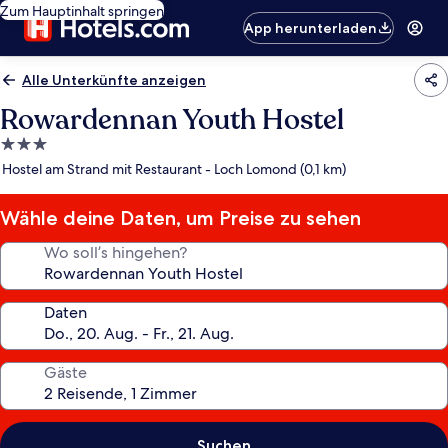
Zum Hauptinhalt springen
App herunterladen
Alle Unterkünfte anzeigen
Rowardennan Youth Hostel
3.0-
Sterne-
Hostel am Strand mit Restaurant - Loch Lomond (0,1 km)
Unterkunft
Wähle deine Daten, um Preise zu sehen
Wo soll’s hingehen?
Daten
Gäste
Suchen