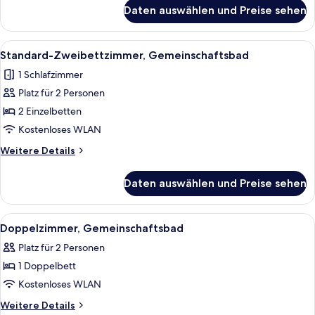
für
Gemeinschaftsbad
Daten auswählen und Preise sehen
Gemeinsamer
anzeigen
Schlafsaal,
Nur
Alle
Ein Schlafzimmer mit einem Bett, zwei
3
Frauen,
Standard-Zweibettzimmer, Gemeinschaftsbad
Fotos
Gemeinschaftsbad
1 Schlafzimmer
für
Platz für 2 Personen
Standard-
Zweibettzimmer,
2 Einzelbetten
Gemeinschaftsbad
Kostenloses WLAN
anzeigen
Weitere
Weitere Details
Details
für
Daten auswählen und Preise sehen
Standard-
Zweibettzimmer,
Gemeinschaftsbad
Alle
Ein Hotelzimmer mit einem Bett, zwei 
8
Doppelzimmer, Gemeinschaftsbad
Fotos
Platz für 2 Personen
für
1 Doppelbett
Doppelzimmer,
Gemeinschaftsbad
Kostenloses WLAN
anzeigen
Weitere
Weitere Details