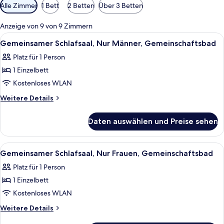
Verfügbare
Alle Zimmer
1 Bett
2 Betten
Über 3 Betten
Filter
für
Anzeige von 9 von 9 Zimmern
Zimmer
Alle
Ein Zimmer mit drei Etagenbetten, ein
5
Gemeinsamer Schlafsaal, Nur Männer, Gemeinschaftsbad
Fotos
Platz für 1 Person
für
1 Einzelbett
Gemeinsamer
Schlafsaal,
Kostenloses WLAN
Nur
Weitere
Weitere Details
Männer,
Details
für
Gemeinschaftsbad
Daten auswählen und Preise sehen
Gemeinsamer
anzeigen
Schlafsaal,
Nur
Alle
Ein Zimmer mit drei Etagenbetten, ein
5
Männer,
Gemeinsamer Schlafsaal, Nur Frauen, Gemeinschaftsbad
Fotos
Gemeinschaftsbad
Platz für 1 Person
für
1 Einzelbett
Gemeinsamer
Schlafsaal,
Kostenloses WLAN
Nur
Weitere
Weitere Details
Frauen,
Details