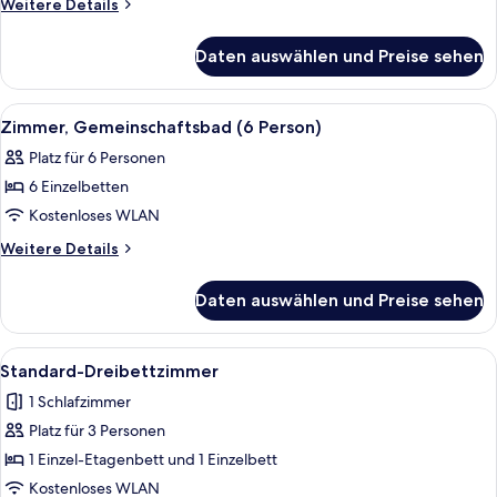
Weitere
Weitere Details
Details
für
Daten auswählen und Preise sehen
Vierbettzimmer,
Gemeinschaftsbad
Alle
Ein Schlafsaalzimmer mit drei Etagenb
4
Zimmer, Gemeinschaftsbad (6 Person)
Fotos
Platz für 6 Personen
für
6 Einzelbetten
Zimmer,
Gemeinschaftsbad
Kostenloses WLAN
(6
Weitere
Weitere Details
Person)
Details
für
anzeigen
Daten auswählen und Preise sehen
Zimmer,
Gemeinschaftsbad
(6
Alle
Ein Einzelbett mit Holzrahmen, einer 
1
Person)
Standard-Dreibettzimmer
Fotos
1 Schlafzimmer
für
Platz für 3 Personen
Standard-
Dreibettzimmer
1 Einzel-Etagenbett und 1 Einzelbett
anzeigen
Kostenloses WLAN