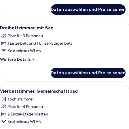
Details
für
Daten auswählen und Preise sehen
Doppelzimmer,
Gemeinschaftsbad
Alle
Ein Badezimmer mit weißem Waschbeck
2
Dreibettzimmer, mit Bad
Fotos
Platz für 3 Personen
für
1 Einzelbett und 1 Einzel-Etagenbett
Dreibettzimmer,
mit
Kostenloses WLAN
Bad
Weitere
Weitere Details
anzeigen
Details
für
Daten auswählen und Preise sehen
Dreibettzimmer,
mit
Bad
Alle
Ein Schlafsaalzimmer mit Etagenbett
4
Vierbettzimmer, Gemeinschaftsbad
Fotos
1 Schlafzimmer
für
Platz für 4 Personen
Vierbettzimmer,
Gemeinschaftsbad
2 Einzel-Etagenbetten
anzeigen
Kostenloses WLAN