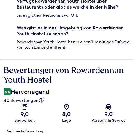
Verfügt Rowardennan Youth Hostel über
Restaurants oder gibt es welche in der Nähe?
Ja, es gibt ein Restaurant vor Ort.
Was gibt es in der Umgebung von Rowardennan
Youth Hostel zu sehen?
Rowardennan Youth Hostel ist nur einen 1-minütigen Fußweg
von Loch Lomond entfernt.
Bewertungen von Rowardennan
Bewertungen
Youth Hostel
Hervorragend
8,8
40 Bewertungen
9,0
8,0
9,0
Sauberkeit
Lage
Personal & Service
Bewertungen
Verifizierte Bewertung