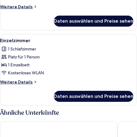
Weitere
Weitere Details
Details
für
Daten auswählen und Preise sehen
Standard-
Dreibettzimmer
Alle
Ein kleines Zimmer mit einem Einzel
2
Einzelzimmer
Fotos
1 Schlafzimmer
für
Platz für 1 Person
Einzelzimmer
anzeigen
1 Einzelbett
Kostenloses WLAN
Weitere
Weitere Details
Details
für
Daten auswählen und Preise sehen
Einzelzimmer
Ähnliche Unterkünfte
Buchanan Arms Hotel & Leisure, Sure Hotel Collection
The Dry