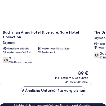
Buchanan
The
Buchanan Arms Hotel & Leisure, Sure Hotel
The Dr
Arms
Drymen
Collection
Drymen
Hotel
Inn
Drymen
Hausti
&
Drymen
Koste
Leisure,
Haustiere erlaubt
Kostenlose Parkplätze
Kostenloses WLAN
Restaurant
Sure
7.8
Gut
7,8
Hotel
von
57 B
7.8
Gut
7,8
Collection
10,
von
894 Bewertungen
Drymen
Gut,
10,
57
Gut,
Der
89 €
Bewert
894
Preis
inkl. Steuern & Gebühren
Bewertungen
beträgt
24. Aug.–25. Aug.
89 €
Ähnliche Unterkünfte vergleichen
Melde dich an, um verfügbare Rabatte und Vorteile