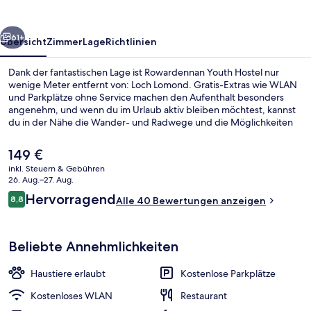
rück
Weiter
61+
Übersicht
Zimmer
Lage
Richtlinien
Dank der fantastischen Lage ist Rowardennan Youth Hostel nur
wenige Meter entfernt von: Loch Lomond. Gratis-Extras wie WLAN
und Parkplätze ohne Service machen den Aufenthalt besonders
angenehm, und wenn du im Urlaub aktiv bleiben möchtest, kannst
du in der Nähe die Wander- und Radwege und die Möglichkeiten
zum Kanufahren nutzen. Außerdem gibt es eine Terrasse and einen
Garten.
Der
149 €
aktuelle
inkl. Steuern & Gebühren
Preis
26. Aug.–27. Aug.
Blick von der Unterkunft
beträgt
Bewertungen
Hervorragend
8,8
Alle 40 Bewertungen anzeigen
149 €.
8,8 von 10.
Beliebte Annehmlichkeiten
Haustiere erlaubt
Kostenlose Parkplätze
Kostenloses WLAN
Restaurant