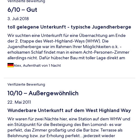
Verifizierte Bewertung
6/10 – Gut
3. Juli 2018
toll gelegene Unterkunft - typische Jugendherberge
Wir suchten eine Unterkunft für eine Übernachtung am Ende
der 2. Etappe des West-Highland-Ways (WHW). Die
Jugendherberge war im Rahmen Ihrer Möglichkeiten o.k. -
erholsamen Schlaf findet man in einem Acht-Personen-Zimmer
allerdings nicht. Dafür hübscher Bau mit toller Lage direkt am
Loch Lomond und direkt am WHW.
Alex, Aufenthalt von 1 Nacht
Verifizierte Bewertung
10/10 – Außergewöhnlich
22. Mai 2011
Wunderbare Unterkunft auf dem West Highland Way
Wir waren für zwei Nächte hier, eine Station auf dem WHW und
ein Stützpunkt für die Besteigung des Ben Lomond- es war
perfekt, das Zimmer großartig und die Bar bzw. Terrasse als
Belohnung bzw. zur Erholung perfekt...jederzeit wieder