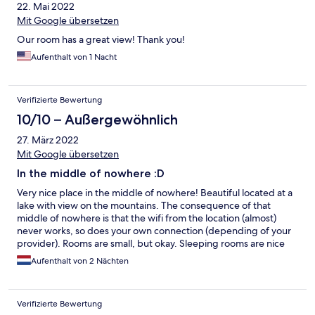
22. Mai 2022
Mit Google übersetzen
Our room has a great view! Thank you!
Aufenthalt von 1 Nacht
Verifizierte Bewertung
10/10 – Außergewöhnlich
27. März 2022
Mit Google übersetzen
In the middle of nowhere :D
Very nice place in the middle of nowhere! Beautiful located at a
lake with view on the mountains. The consequence of that
middle of nowhere is that the wifi from the location (almost)
never works, so does your own connection (depending of your
provider). Rooms are small, but okay. Sleeping rooms are nice
heated, but if needed they provide additional bed sheets. The
Aufenthalt von 2 Nächten
rest of the building is pretty cold so take a sweater. Great, kind
people working. Big kitchen and common room with view on
the lake and mountains. Really recommended to come to a
Verifizierte Bewertung
good rest, and of course for a hike to the mountains.