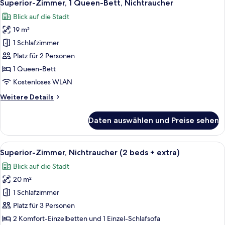
4
Bett,
Superior-Zimmer, 1 Queen-Bett, Nichtraucher
Fotos
Raucher
Blick auf die Stadt
für
19 m²
Superior-
Zimmer,
1 Schlafzimmer
1
Platz für 2 Personen
Queen-
1 Queen-Bett
Bett,
Kostenloses WLAN
Nichtraucher
Weitere
Weitere Details
anzeigen
Details
für
Daten auswählen und Preise sehen
Superior-
Zimmer,
1
Alle
Ein Hotelzimmer mit zwei Betten, eine
3
Queen-
Superior-Zimmer, Nichtraucher (2 beds + extra)
Fotos
Bett,
Blick auf die Stadt
Nichtraucher
für
20 m²
Superior-
Zimmer,
1 Schlafzimmer
Nichtraucher
Platz für 3 Personen
(2
2 Komfort-Einzelbetten und 1 Einzel-Schlafsofa