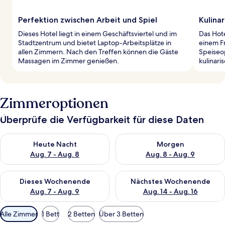
Perfektion zwischen Arbeit und Spiel
Kulinar
Dieses Hotel liegt in einem Geschäftsviertel und im
Das Hote
Stadtzentrum und bietet Laptop-Arbeitsplätze in
einem Fr
allen Zimmern. Nach den Treffen können die Gäste
Speiseo
Massagen im Zimmer genießen.
kulinari
Zimmeroptionen
Überprüfe die Verfügbarkeit für diese Daten
Überprüfe die Verfügbarkeit für heute Nacht, Aug. 7 - Aug. 8.
Überprüfe die Verfügbarkeit f
Heute Nacht
Morgen
Aug. 7 - Aug. 8
Aug. 8 - Aug. 9
Überprüfe die Verfügbarkeit für dieses Wochenende, Aug. 7 - 
Überprüfe die Verfügbarkeit f
Dieses Wochenende
Nächstes Wochenende
Aug. 7 - Aug. 9
Aug. 14 - Aug. 16
Verfügbare
Alle Zimmer
1 Bett
2 Betten
Über 3 Betten
Filter