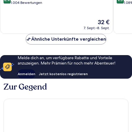
von
von
von
1.004 Bewertungen
1.08
Hiroshima
10,
10,
Sehr
Wunder
gut,
1.089
Der
32 €
1.004
Bewert
Preis
7. Sept.–8. Sept.
Bewertungen
beträgt
32 €
Ähnliche Unterkünfte vergleichen
Melde dich an, um verfügbare Rabatte und Vorteile
anzuzeigen. Mehr Prämien für noch mehr Abenteuer!
Anmelden
Jetzt kostenlos registrieren
Zur Gegend