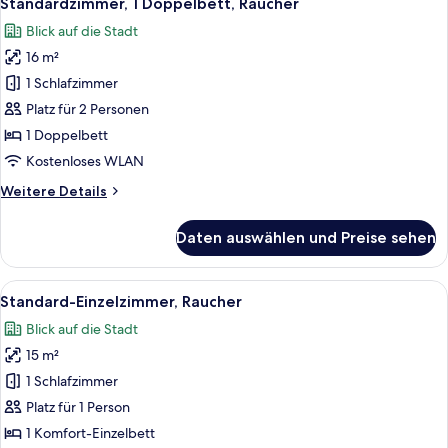
Standardzimmer, 1 Doppelbett, Raucher
Fotos
Blick auf die Stadt
für
16 m²
Standardzimmer,
1
1 Schlafzimmer
Doppelbett,
Platz für 2 Personen
Raucher
1 Doppelbett
anzeigen
Kostenloses WLAN
Weitere
Weitere Details
Details
für
Daten auswählen und Preise sehen
Standardzimmer,
1
Doppelbett,
Alle
Ein Hotelzimmer mit Bett, Stuhl, klein
3
Raucher
Standard-Einzelzimmer, Raucher
Fotos
Blick auf die Stadt
für
15 m²
Standard-
Einzelzimmer,
1 Schlafzimmer
Raucher
Platz für 1 Person
anzeigen
1 Komfort-Einzelbett