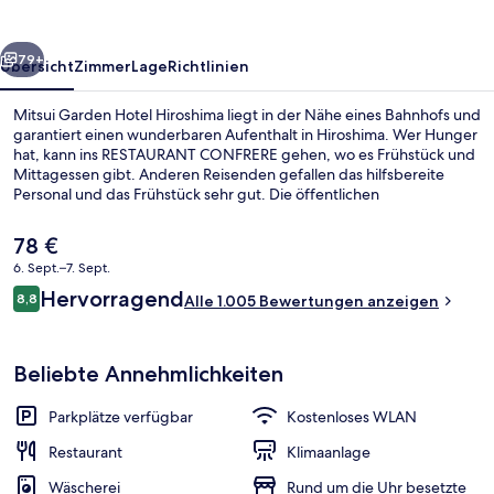
rück
Weiter
79+
Übersicht
Zimmer
Lage
Richtlinien
Mitsui Garden Hotel Hiroshima liegt in der Nähe eines Bahnhofs und
garantiert einen wunderbaren Aufenthalt in Hiroshima. Wer Hunger
hat, kann ins RESTAURANT CONFRERE gehen, wo es Frühstück und
Mittagessen gibt. Anderen Reisenden gefallen das hilfsbereite
Personal und das Frühstück sehr gut. Die öffentlichen
Verkehrsmittel sind nur einen kurzen Fußmarsch entfernt: Zur
Station Fukuro-machi sind es 5 Minuten und zur Station Chuden-
Der
78 €
mae 6 Minuten.
aktuelle
6. Sept.–7. Sept.
Preis
Bewertungen
Hervorragend
Lounge
8,8
beträgt
Alle 1.005 Bewertungen anzeigen
8,8 von 10.
78 €.
Beliebte Annehmlichkeiten
Parkplätze verfügbar
Kostenloses WLAN
Restaurant
Klimaanlage
Wäscherei
Rund um die Uhr besetzte