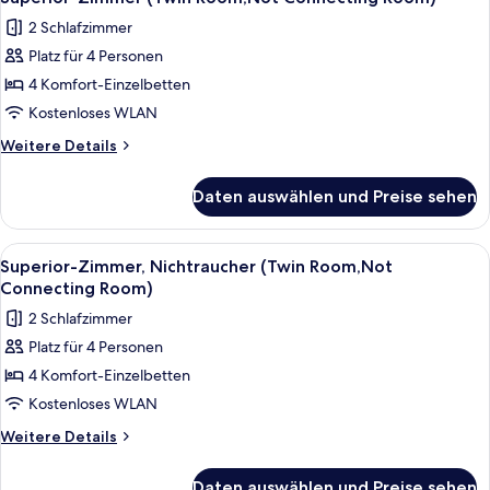
Fotos
beds)
2 Schlafzimmer
für
Platz für 4 Personen
Superior-
Zimmer
4 Komfort-Einzelbetten
(Twin
Kostenloses WLAN
Room,Not
Weitere
Weitere Details
Connecting
Details
Room)
für
Daten auswählen und Preise sehen
Superior-
anzeigen
Zimmer
(Twin
Alle
Ein Hotelzimmer mit zwei Betten, ein
3
Room,Not
Superior-Zimmer, Nichtraucher (Twin Room,Not
Fotos
Connecting
Connecting Room)
Room)
für
2 Schlafzimmer
Superior-
Platz für 4 Personen
Zimmer,
4 Komfort-Einzelbetten
Nichtraucher
(Twin
Kostenloses WLAN
Room,Not
Weitere
Weitere Details
Connecting
Details
für
Room)
Daten auswählen und Preise sehen