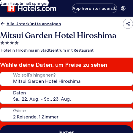
Zum Hauptinhalt springen
App herunterladen
Alle Unterkünfte anzeigen
Mitsui Garden Hotel Hiroshima
4.0-
Sterne-
Hotel in Hiroshima im Stadtzentrum mit Restaurant
Unterkunft
Wähle deine Daten, um Preise zu sehen
Wo soll’s hingehen?
Daten
Gäste
Suchen