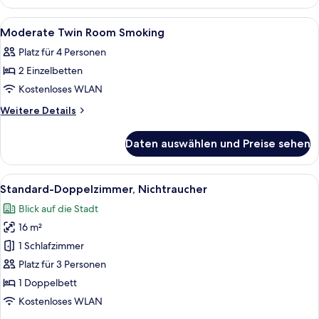
Twin
Room
Alle
Zimmersafe, Schreibtisch, laptopgeeig
6
Non
Moderate Twin Room Smoking
Fotos
Smoking
Platz für 4 Personen
für
2 Einzelbetten
Moderate
Twin
Kostenloses WLAN
Room
Weitere
Weitere Details
Smoking
Details
für
anzeigen
Daten auswählen und Preise sehen
Moderate
Twin
Room
Alle
Ein Hotelzimmer mit Bett, Schreibtisch,
5
Smoking
Standard-Doppelzimmer, Nichtraucher
Fotos
Blick auf die Stadt
für
16 m²
Standard-
Doppelzimmer,
1 Schlafzimmer
Nichtraucher
Platz für 3 Personen
anzeigen
1 Doppelbett
Kostenloses WLAN