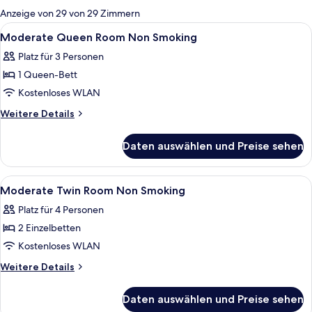
für
Anzeige von 29 von 29 Zimmern
Zimmer
Alle
Ein Hotelzimmer mit Bett, Sessel, eine
8
Moderate Queen Room Non Smoking
Fotos
Platz für 3 Personen
für
1 Queen-Bett
Moderate
Queen
Kostenloses WLAN
Room
Weitere
Weitere Details
Non
Details
für
Smoking
Daten auswählen und Preise sehen
Moderate
anzeigen
Queen
Room
Alle
Zimmersafe, Schreibtisch, laptopgeeig
6
Non
Moderate Twin Room Non Smoking
Fotos
Smoking
Platz für 4 Personen
für
2 Einzelbetten
Moderate
Twin
Kostenloses WLAN
Room
Weitere
Weitere Details
Non
Details
für
Smoking
Daten auswählen und Preise sehen
Moderate
anzeigen