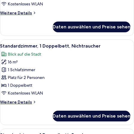
beds
Kostenloses WLAN
+
Weitere
Weitere Details
extra)
Details
anzeigen
für
Daten auswählen und Preise sehen
Superior-
Zimmer,
Nichtraucher
Alle
Ein Hotelzimmer mit Bett, Schreibtisch,
5
(2
Standardzimmer, 1 Doppelbett, Nichtraucher
Fotos
beds
Blick auf die Stadt
+
für
extra)
16 m²
Standardzimmer,
1
1 Schlafzimmer
Doppelbett,
Platz für 2 Personen
Nichtraucher
1 Doppelbett
anzeigen
Kostenloses WLAN
Weitere
Weitere Details
Details
für
Daten auswählen und Preise sehen
Standardzimmer,
1
Doppelbett,
Alle
Ein Hotelzimmer mit Bett, Schreibtisch,
5
Nichtraucher