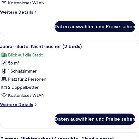
beds)
Kostenloses WLAN
anzeigen
Weitere
Weitere Details
Details
für
Daten auswählen und Preise sehen
Deluxe-
Zimmer,
Nichtraucher
Alle
Ein Hotelzimmer mit einem großen Bet
8
(2
Junior-Suite, Nichtraucher (2 beds)
Fotos
beds)
Blick auf die Stadt
für
56 m²
Junior-
Suite,
1 Schlafzimmer
Nichtraucher
Platz für 2 Personen
(2
2 Doppelbetten
beds)
Kostenloses WLAN
anzeigen
Weitere
Weitere Details
Details
für
Daten auswählen und Preise sehen
Junior-
Suite,
Nichtraucher
Alle
Ein Hotelzimmer mit zwei Betten, ein
3
(2
Zimmer, Nichtraucher (Accessible , 1 bed + extra)