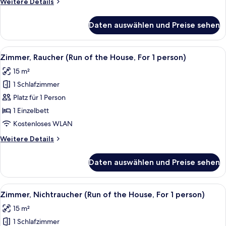
Weitere
Weitere Details
Details
für
Daten auswählen und Preise sehen
Standard-
Doppelzimmer,
Nichtraucher
Alle
Ein Hotelzimmer mit einem Bett, einem
5
Zimmer, Raucher (Run of the House, For 1 person)
Fotos
15 m²
für
1 Schlafzimmer
Zimmer,
Raucher
Platz für 1 Person
(Run
1 Einzelbett
of
Kostenloses WLAN
the
Weitere
Weitere Details
House,
Details
For
für
Daten auswählen und Preise sehen
Zimmer,
1
Raucher
person)
(Run
Alle
Ein Hotelzimmer mit einem Bett, einem
anzeigen
5
of
Zimmer, Nichtraucher (Run of the House, For 1 person)
Fotos
the
15 m²
House,
für
For
1 Schlafzimmer
Zimmer,