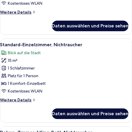
Kostenloses WLAN
Weitere
Weitere Details
Details
für
Daten auswählen und Preise sehen
Standard-
Einzelzimmer,
Raucher
Alle
Ein Hotelzimmer mit Bett, Stuhl, klein
3
Standard-Einzelzimmer, Nichtraucher
Fotos
Blick auf die Stadt
für
15 m²
Standard-
Einzelzimmer,
1 Schlafzimmer
Nichtraucher
Platz für 1 Person
anzeigen
1 Komfort-Einzelbett
Kostenloses WLAN
Weitere
Weitere Details
Details
für
Daten auswählen und Preise sehen
Standard-
Einzelzimmer,
Nichtraucher
Alle
Ein Hotelzimmer mit einem Bett, einem
7