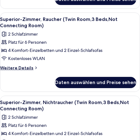
Superior-
anzeigen
Zimmer,
Nichtraucher
Alle
Ein Hotelzimmer mit zwei Betten, ein
3
(Twin
Superior-Zimmer, Raucher (Twin Room,3 Beds,Not
Fotos
Room,Not
Connecting Room)
Connecting
für
2 Schlafzimmer
Room)
Superior-
Platz für 6 Personen
Zimmer,
4 Komfort-Einzelbetten und 2 Einzel-Schlafsofas
Raucher
(Twin
Kostenloses WLAN
Room,3
Weitere
Weitere Details
Beds,Not
Details
für
Connecting
Daten auswählen und Preise sehen
Superior-
Room)
Zimmer,
anzeigen
Raucher
Alle
Ein Hotelzimmer mit zwei Betten, ein
3
(Twin
Superior-Zimmer, Nichtraucher (Twin Room,3 Beds,Not
Fotos
Room,3
Connecting Room)
Beds,Not
für
2 Schlafzimmer
Connecting
Superior-
Room)
Platz für 6 Personen
Zimmer,
4 Komfort-Einzelbetten und 2 Einzel-Schlafsofas
Nichtraucher