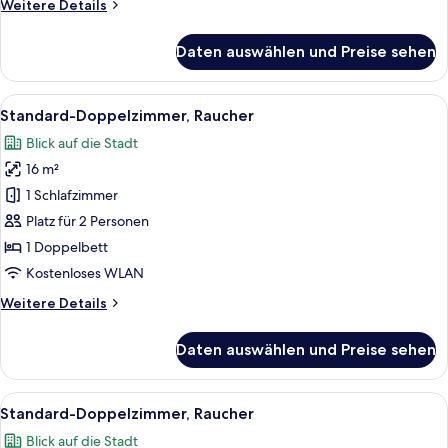
Weitere
Weitere Details
Details
für
Daten auswählen und Preise sehen
Standard-
Doppelzimmer,
Nichtraucher
Alle
Ein Hotelzimmer mit Bett, Schreibtisch,
5
Standard-Doppelzimmer, Raucher
Fotos
Blick auf die Stadt
für
16 m²
Standard-
Doppelzimmer,
1 Schlafzimmer
Raucher
Platz für 2 Personen
anzeigen
1 Doppelbett
Kostenloses WLAN
Weitere
Weitere Details
Details
für
Daten auswählen und Preise sehen
Standard-
Doppelzimmer,
Raucher
Alle
Ein Hotelzimmer mit einem Bett, einem 
4
Standard-Doppelzimmer, Raucher
Fotos
Blick auf die Stadt