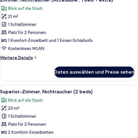
Fotos
beds)
Blick auf die Stadt
für
21 m²
Zimmer,
Nichtraucher
1 Schlafzimmer
(Accessible
Platz für 2 Personen
,
1 Komfort-Einzelbett und 1 Einzel-Schlafsofa
1
Kostenloses WLAN
bed
Weitere
Weitere Details
+
Details
extra)
für
Daten auswählen und Preise sehen
anzeigen
Zimmer,
Nichtraucher
(Accessible
Alle
Ein Hotelzimmer mit zwei Betten, eine
3
,
Superior-Zimmer, Nichtraucher (2 beds)
Fotos
1
Blick auf die Stadt
bed
für
+
20 m²
Superior-
extra)
Zimmer,
1 Schlafzimmer
Nichtraucher
Platz für 2 Personen
(2
2 Komfort-Einzelbetten
beds)