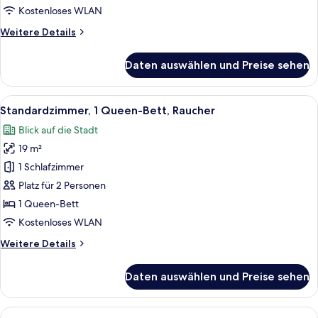
beds
Kostenloses WLAN
+
Weitere
Weitere Details
extra)
Details
anzeigen
für
Daten auswählen und Preise sehen
Superior-
Zimmer,
Raucher
Alle
Ein Hotelzimmer mit Bett, rundem Tisc
4
(2
Standardzimmer, 1 Queen-Bett, Raucher
Fotos
beds
Blick auf die Stadt
+
für
extra)
19 m²
Standardzimmer,
1
1 Schlafzimmer
Queen-
Platz für 2 Personen
Bett,
1 Queen-Bett
Raucher
Kostenloses WLAN
anzeigen
Weitere
Weitere Details
Details
für
Daten auswählen und Preise sehen
Standardzimmer,
1
Queen-
Alle
Ein Hotelzimmer mit Bett, rundem Tisc