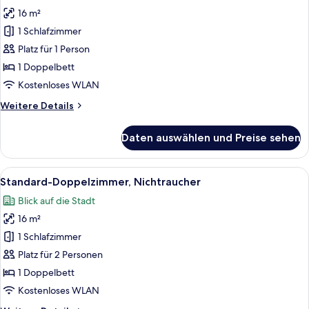
für
16 m²
Standard-
Doppelzimmer,
1 Schlafzimmer
Raucher
Platz für 1 Person
anzeigen
1 Doppelbett
Kostenloses WLAN
Weitere
Weitere Details
Details
für
Daten auswählen und Preise sehen
Standard-
Doppelzimmer,
Raucher
Alle
Ein Hotelzimmer mit einem Bett, einem 
4
Standard-Doppelzimmer, Nichtraucher
Fotos
Blick auf die Stadt
für
16 m²
Standard-
Doppelzimmer,
1 Schlafzimmer
Nichtraucher
Platz für 2 Personen
anzeigen
1 Doppelbett
Kostenloses WLAN