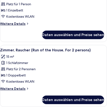
1
Nichtraucher
Platz für 1 Person
person)
(Run
1 Einzelbett
of
Kostenloses WLAN
the
Weitere
Weitere Details
House,
Details
For
für
Daten auswählen und Preise sehen
Zimmer,
1
Nichtraucher
person)
(Run
Alle
Ein Hotelzimmer mit Bett, Fenster mit 
anzeigen
5
of
Zimmer, Raucher (Run of the House, For 2 persons)
Fotos
the
15 m²
House,
für
For
1 Schlafzimmer
Zimmer,
1
Raucher
Platz für 2 Personen
person)
(Run
1 Doppelbett
of
Kostenloses WLAN
the
Weitere
Weitere Details
House,
Details
For
für
Daten auswählen und Preise sehen
Zimmer,
2
Raucher