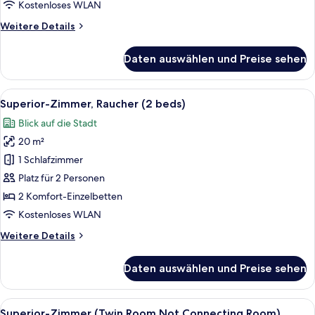
Kostenloses WLAN
anzeigen
Weitere
Weitere Details
Details
für
Daten auswählen und Preise sehen
Superior-
Zimmer,
Nichtraucher
Alle
Ein Hotelzimmer mit zwei Betten, eine
3
(2
Superior-Zimmer, Raucher (2 beds)
Fotos
beds)
Blick auf die Stadt
für
20 m²
Superior-
Zimmer,
1 Schlafzimmer
Raucher
Platz für 2 Personen
(2
2 Komfort-Einzelbetten
beds)
Kostenloses WLAN
anzeigen
Weitere
Weitere Details
Details
für
Daten auswählen und Preise sehen
Superior-
Zimmer,
Raucher
Alle
Ein Hotelzimmer mit zwei Betten, eine
3
(2
Superior-Zimmer (Twin Room,Not Connecting Room)