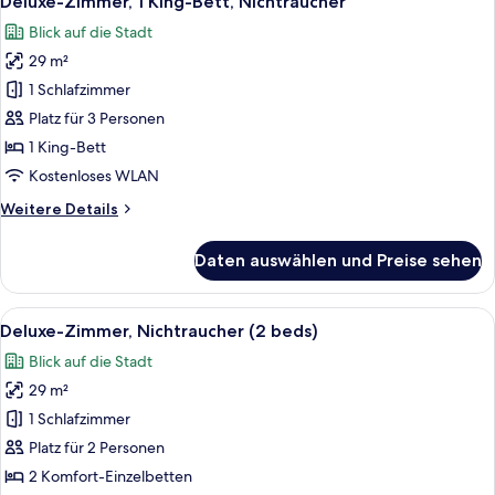
Deluxe-Zimmer, 1 King-Bett, Nichtraucher
Fotos
Blick auf die Stadt
für
29 m²
Deluxe-
Zimmer,
1 Schlafzimmer
1 King-
Platz für 3 Personen
Bett,
1 King-Bett
Nichtraucher
Kostenloses WLAN
anzeigen
Weitere
Weitere Details
Details
für
Daten auswählen und Preise sehen
Deluxe-
Zimmer,
1 King-
Alle
Ein Hotelzimmer mit zwei Betten, einem
3
Bett,
Deluxe-Zimmer, Nichtraucher (2 beds)
Fotos
Nichtraucher
Blick auf die Stadt
für
29 m²
Deluxe-
Zimmer,
1 Schlafzimmer
Nichtraucher
Platz für 2 Personen
(2
2 Komfort-Einzelbetten