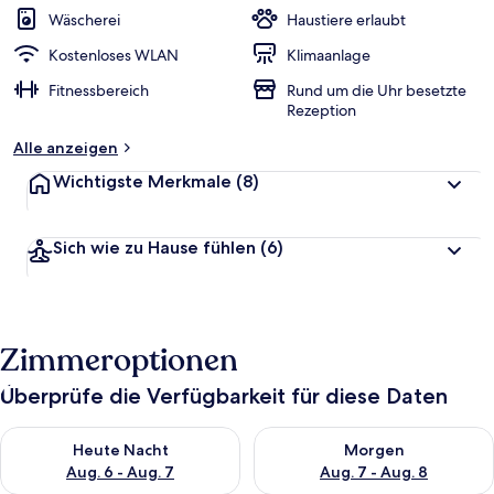
w
Wäscherei
Haustiere erlaubt
e
r
Kostenloses WLAN
Klimaanlage
t
Fitnessbereich
Rund um die Uhr besetzte
e
Rezeption
t
Alle anzeigen
Wichtigste Merkmale
(8)
Sich wie zu Hause fühlen
(6)
Zimmeroptionen
Überprüfe die Verfügbarkeit für diese Daten
Überprüfe die Verfügbarkeit für heute Nacht, Aug. 6 - Aug. 7.
Überprüfe die Verfügbarkeit f
Heute Nacht
Morgen
Aug. 6 - Aug. 7
Aug. 7 - Aug. 8