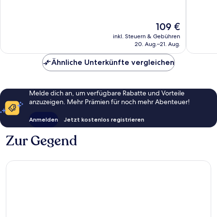
Hervorragend,
Wunder
5.366
1.711
Bewertungen
Bewert
Der
109 €
Preis
inkl. Steuern & Gebühren
beträgt
20. Aug.–21. Aug.
109 €
Ähnliche Unterkünfte vergleichen
Melde dich an, um verfügbare Rabatte und Vorteile
anzuzeigen. Mehr Prämien für noch mehr Abenteuer!
Anmelden
Jetzt kostenlos registrieren
Zur Gegend