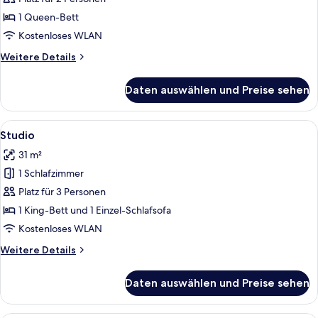
1 Queen-Bett
Kostenloses WLAN
Weitere
Weitere Details
Details
für
Daten auswählen und Preise sehen
Zimmer
Alle
Ein kompakter Wohnbereich mit Küchen
5
Studio
Fotos
31 m²
für
1 Schlafzimmer
Studio
anzeigen
Platz für 3 Personen
1 King-Bett und 1 Einzel-Schlafsofa
Kostenloses WLAN
Weitere
Weitere Details
Details
für
Daten auswählen und Preise sehen
Studio