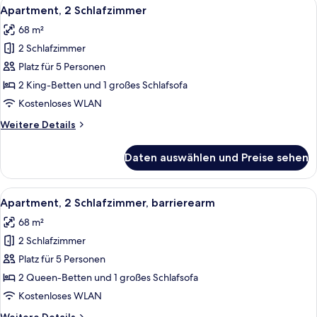
Alle
Ein Hotelzimmer mit einem hölzernen
6
Apartment, 2 Schlafzimmer
Fotos
68 m²
für
2 Schlafzimmer
Apartment,
2 Schlafzimmer
Platz für 5 Personen
anzeigen
2 King-Betten und 1 großes Schlafsofa
Kostenloses WLAN
Weitere
Weitere Details
Details
für
Daten auswählen und Preise sehen
Apartment,
2 Schlafzimmer
Alle
Ein modernes Wohnzimmer mit Flachbil
6
Apartment, 2 Schlafzimmer, barrierearm
Fotos
68 m²
für
2 Schlafzimmer
Apartment,
2 Schlafzimmer,
Platz für 5 Personen
barrierearm
2 Queen-Betten und 1 großes Schlafsofa
anzeigen
Kostenloses WLAN
Weitere