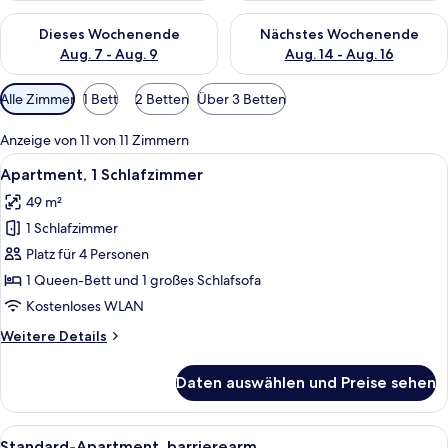
Überprüfe die Verfügbarkeit für dieses Wochenende, Aug. 7 - 
Überprüfe die Verfügbarkeit f
Dieses Wochenende
Nächstes Wochenende
Aug. 7 - Aug. 9
Aug. 14 - Aug. 16
Verfügbare
Alle Zimmer
1 Bett
2 Betten
Über 3 Betten
Filter
für
Anzeige von 11 von 11 Zimmern
Zimmer
Alle
Ein Hotelzimmer mit einem hölzernen
7
Apartment, 1 Schlafzimmer
Fotos
49 m²
für
1 Schlafzimmer
Apartment,
1
Platz für 4 Personen
Schlafzimmer
1 Queen-Bett und 1 großes Schlafsofa
anzeigen
Kostenloses WLAN
Weitere
Weitere Details
Details
für
Daten auswählen und Preise sehen
Apartment,
1
Schlafzimmer
Alle
Ein modernes Wohnzimmer mit Sofa, C
6
Standard-Apartment, barrierearm