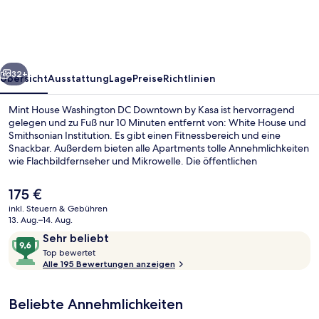
DC
Downtown
by
rück
Weiter
Kasa
32+
Übersicht
Ausstattung
Lage
Preise
Richtlinien
Mint House Washington DC Downtown by Kasa ist hervorragend
gelegen und zu Fuß nur 10 Minuten entfernt von: White House und
Smithsonian Institution. Es gibt einen Fitnessbereich und eine
Snackbar. Außerdem bieten alle Apartments tolle Annehmlichkeiten
wie Flachbildfernseher und Mikrowelle. Die öffentlichen
Verkehrsmittel sind nur einen kurzen Fußmarsch entfernt: Zur
Station McPherson Sq. sind es 4 Minuten und zur Station Farragut
Der
175 €
North 8 Minuten.
aktuelle
inkl. Steuern & Gebühren
Preis
13. Aug.–14. Aug.
Tagungsbereich
beträgt
Bewertungen
9,6
Sehr beliebt
175 €.
T
von
Top bewertet
o
Alle 195 Bewertungen anzeigen
10,
p
Sehr
beliebt
Beliebte Annehmlichkeiten
b
e