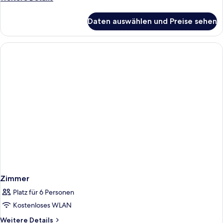
Details
für
Daten auswählen und Preise sehen
Zimmer
Zimmer
Platz für 6 Personen
Kostenloses WLAN
Weitere
Weitere Details