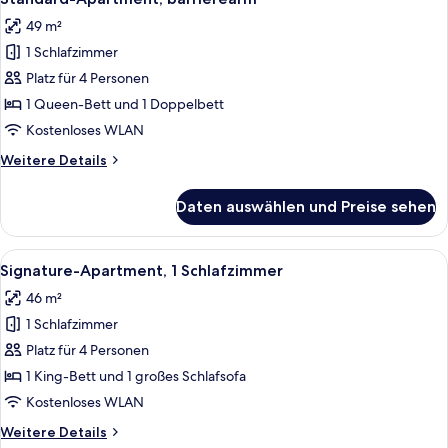
Fotos
49 m²
für
1 Schlafzimmer
Standard-
Apartment,
Platz für 4 Personen
barrierearm
1 Queen-Bett und 1 Doppelbett
anzeigen
Kostenloses WLAN
Weitere
Weitere Details
Details
für
Daten auswählen und Preise sehen
Standard-
Apartment,
barrierearm
Alle
Ein Hotelzimmer mit einem hölzernen
6
Signature-Apartment, 1 Schlafzimmer
Fotos
46 m²
für
1 Schlafzimmer
Signature-
Apartment,
Platz für 4 Personen
1
1 King-Bett und 1 großes Schlafsofa
Schlafzimmer
Kostenloses WLAN
anzeigen
Weitere
Weitere Details