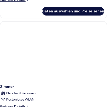
Weitere Details
Details
für
Daten auswählen und Preise sehen
Apartment,
2 Schlafzimmer,
barrierearm
Zimmer
Platz für 4 Personen
Kostenloses WLAN
Weitere
Weitere Details