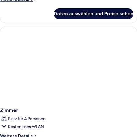
Details
für
Daten auswählen und Preise sehen
Zimmer
Zimmer
Platz für 4 Personen
Kostenloses WLAN
Weitere
Weitere Details