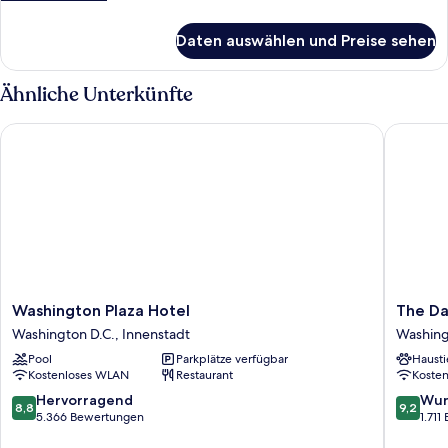
Details
für
Daten auswählen und Preise sehen
Zimmer
Ähnliche Unterkünfte
Washington Plaza Hotel
The Darc
Washington
The
Washington Plaza Hotel
The Da
Plaza
Darcy
Washington D.C., Innenstadt
Washing
Hotel
Hotel
Pool
Parkplätze verfügbar
Hausti
Washington
Washing
Kostenloses WLAN
Restaurant
Koste
D.C.,
D.C.,
Innenstadt
Innenst
8.8
9.2
Hervorragend
Wun
8,8
9,2
von
von
5.366 Bewertungen
1.71
10,
10,