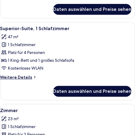
Details
für
Daten auswählen und Preise sehen
Signature-
Apartment,
1
Alle
Ein Hotelzimmer mit einem hölzernen
7
Schlafzimmer
Superior-Suite, 1 Schlafzimmer
Fotos
47 m²
für
1 Schlafzimmer
Superior-
Suite,
Platz für 4 Personen
1
1 King-Bett und 1 großes Schlafsofa
Schlafzimmer
Kostenloses WLAN
anzeigen
Weitere
Weitere Details
Details
für
Daten auswählen und Preise sehen
Superior-
Suite,
1
Alle
Zimmer | Hochwertige Bettwaren, kost
6
Schlafzimmer
Zimmer
Fotos
23 m²
für
1 Schlafzimmer
Zimmer
anzeigen
Platz für 2 Personen