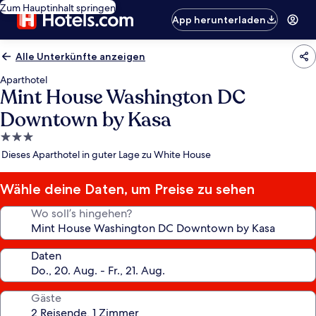
Zum Hauptinhalt springen
App herunterladen
Alle Unterkünfte anzeigen
Aparthotel
Mint House Washington DC
Downtown by Kasa
3.0-
Sterne-
Dieses Aparthotel in guter Lage zu White House
Unterkunft
Wähle deine Daten, um Preise zu sehen
Wo soll’s hingehen?
Daten
Gäste