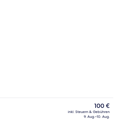
Restaurant
ideo, eingereicht von Smart Trips by Natalia
Der
100 €
aktuelle
inkl. Steuern & Gebühren
Preis
9. Aug.–10. Aug.
lzimmer, 1 Queen-Bett | Hochwertige Bettwaren, Minibar, Zimmersafe, Schr
Restaurant
beträgt
100 €.