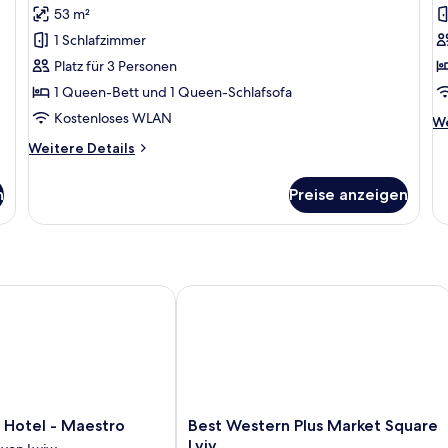
53 m²
für
f
1 Schlafzimmer
Grand-
S
Suite
Z
Platz für 3 Personen
anzeigen
a
1 Queen-Bett und 1 Queen-Schlafsofa
Kostenloses WLAN
We
We
De
Weitere
Weitere Details
fü
Details
St
für
Zw
n
Preise anzeigen
Grand-
Suite
otel - Maestro
Best Western Plus Market Square Lviv
Best
 Hotel - Maestro
Best Western Plus Market Square
Western
Lviv