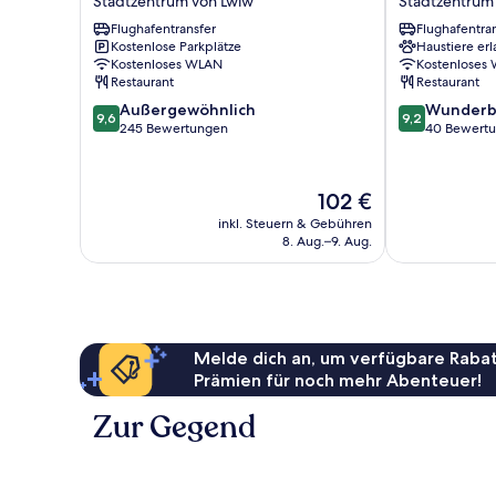
Stadtzentrum von Lwiw
Stadtzentrum
Stadtzentrum
Hotel
Flughafentransfer
Flughafentra
von
-
Kostenlose Parkplätze
Haustiere erl
Lwiw
Maestro
Kostenloses WLAN
Kostenloses
Stadtzentrum
Restaurant
Restaurant
von
9.6
9.2
Außergewöhnlich
Wunderb
Lwiw
9,6
9,2
von
von
245 Bewertungen
40 Bewert
10,
10,
Außergewöhnlich,
Wunderbar,
245
40
Der
102 €
Bewertungen
Bewertungen
Preis
inkl. Steuern & Gebühren
beträgt
8. Aug.–9. Aug.
102 €
Melde dich an, um verfügbare Rabat
Prämien für noch mehr Abenteuer!
Zur Gegend