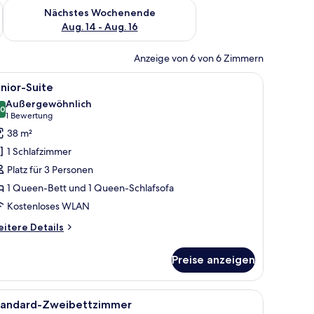
es Wochenende, Aug. 7 - Aug. 9.
Überprüfe die Verfügbarkeit für nächstes Wochenende, Aug. 1
Nächstes Wochenende
Aug. 14 - Aug. 16
Anzeige von 6 von 6 Zimmern
ter mit Vorhängen.
r, Zimmersafe, Schreibtisch
le
Junior-Suite | Hochwertige Bettwaren, Miniba
13
nior-Suite
otos
Außergewöhnlich
ür
,0
10,0 von 10
(1
1 Bewertung
unior-
Bewertung)
38 m²
uite
1 Schlafzimmer
nzeigen
Platz für 3 Personen
1 Queen-Bett und 1 Queen-Schlafsofa
Kostenloses WLAN
itere
itere Details
tails
r
Preise anzeigen
nior-
ite
 großen Fenstern.
t, einem Schreibtisch mit Stuhl, einem großen Fenster mit Vorhängen und e
le
Ein modernes Schlafzimmer mit Schrägdecke, 
7
tandard-Zweibettzimmer
otos