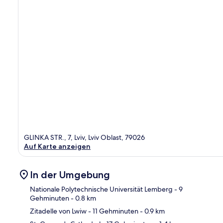
GLINKA STR., 7, Lviv, Lviv Oblast, 79026
Auf Karte anzeigen
In der Umgebung
Nationale Polytechnische Universität Lemberg
- 9
Gehminuten
- 0.8 km
Zitadelle von Lwiw
- 11 Gehminuten
- 0.9 km
Kar