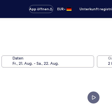
•
App öffnen
EUR
Unterkunft registr
Daten
G