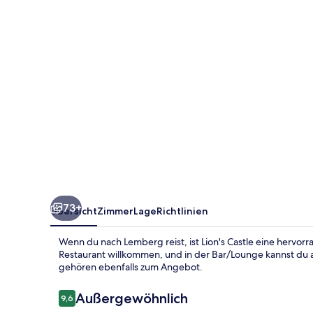
73+
Übersicht
Zimmer
Lage
Richtlinien
Wenn du nach Lemberg reist, ist Lion's Castle eine hervo
Restaurant willkommen, und in der Bar/Lounge kannst du a
gehören ebenfalls zum Angebot.
Bewertungen
Außergewöhnlich
9,6
9,6 von 10.