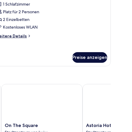
1 Schlafzimmer
ür
Platz für 2 Personen
tandard-
weibettzimmer
2 Einzelbetten
nzeigen
Kostenloses WLAN
itere
itere Details
tails
r
andard-
eibettzimmer
Preise anzeigen
On The Square
Astoria Hotel
On
Astoria
On The Square
Astoria Hotel
The
Hotel