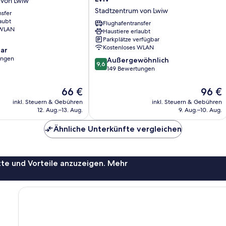
 von Lwiw
Plus
Stadtzentrum von Lwiw
nsfer
Market
aubt
Square
Flughafentransfer
 WLAN
Haustiere erlaubt
Lviv
Parkplätze verfügbar
Stadtzentrum
Kostenloses WLAN
ar
von
ungen
9.6
Lwiw
Außergewöhnlich
9,6
von
149 Bewertungen
10,
Außergewöhnlich,
Der
Der
66 €
96 €
149
Preis
Preis
inkl. Steuern & Gebühren
inkl. Steuern & Gebühren
Bewertungen
beträgt
beträgt
12. Aug.–13. Aug.
9. Aug.–10. Aug.
66 €
96 €
Ähnliche Unterkünfte vergleichen
te und Vorteile anzuzeigen. Mehr