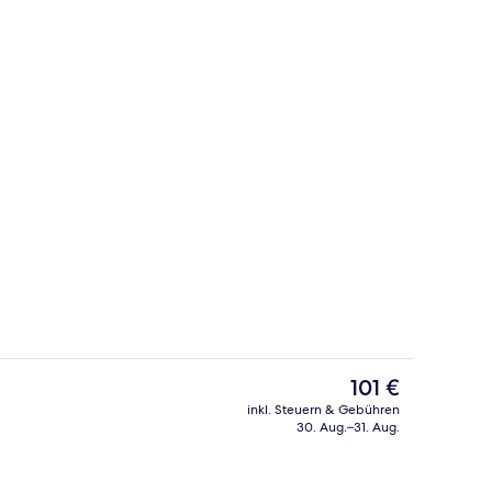
| Wohnzimmer
Apartment | Pool
Der
101 €
aktuelle
inkl. Steuern & Gebühren
Preis
30. Aug.–31. Aug.
 Außenbereich
Apartment | Blick von der Unterkunft
beträgt
101 €.