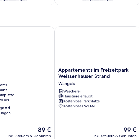
Appartements im Freizeitpark Weisse
Appartements
Appartements im Freizeitpark
im
Weissenhauser Strand
Freizeitpark
Wangels
nsfer
Weissenhauser
aubt
Strand
Wäscherei
arkplätze
Haustiere erlaubt
Wangels
 WLAN
Kostenlose Parkplätze
Kostenloses WLAN
agend
tungen
,
Der
Der
89 €
99 €
Preis
Preis
inkl. Steuern & Gebühren
inkl. Steuern & Gebühren