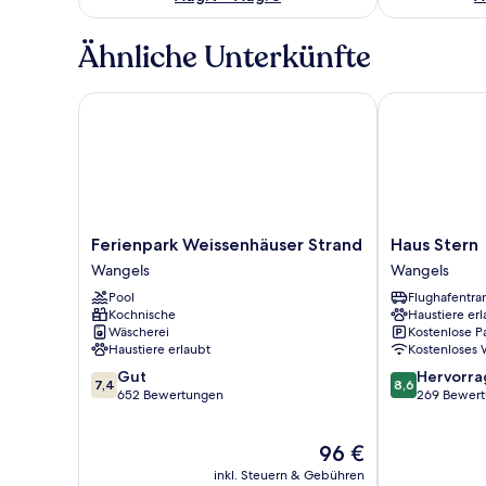
Ähnliche Unterkünfte
Ferienpark Weissenhäuser Strand
Haus Stern
Ferienpark
Haus
Ferienpark Weissenhäuser Strand
Haus Stern
Weissenhäuser
Stern
Wangels
Wangels
Strand
Wangels
Pool
Flughafentra
Wangels
Kochnische
Haustiere erl
Wäscherei
Kostenlose P
Haustiere erlaubt
Kostenloses
7.4
8.6
Gut
Hervorr
7,4
8,6
von
von
652 Bewertungen
269 Bewer
10,
10,
Gut,
Hervorragend
Der
96 €
652
269
Preis
Bewertungen
Bewertungen
inkl. Steuern & Gebühren