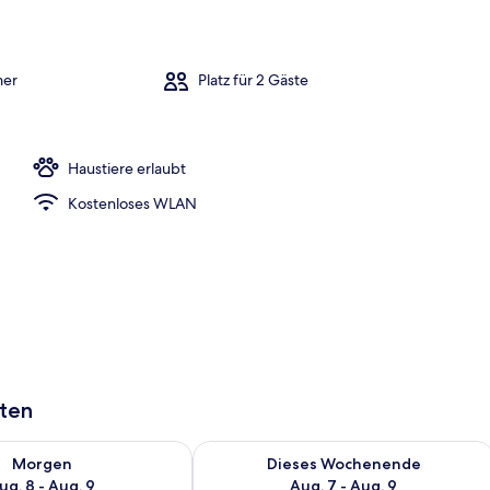
Speisen
mer
Platz für 2 Gäste
Haustiere erlaubt
Kostenloses WLAN
aten
 - Aug. 8.
 Verfügbarkeit für morgen, Aug. 8 - Aug. 9.
Überprüfe die Verfügbarkeit für dies
Morgen
Dieses Wochenende
ug. 8 - Aug. 9
Aug. 7 - Aug. 9