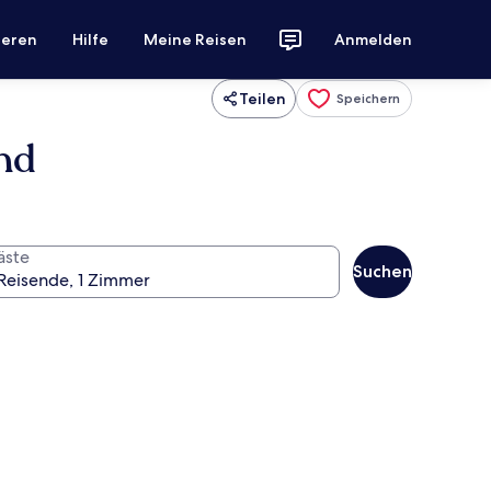
ieren
Hilfe
Meine Reisen
Anmelden
Teilen
Speichern
nd
äste
Suchen