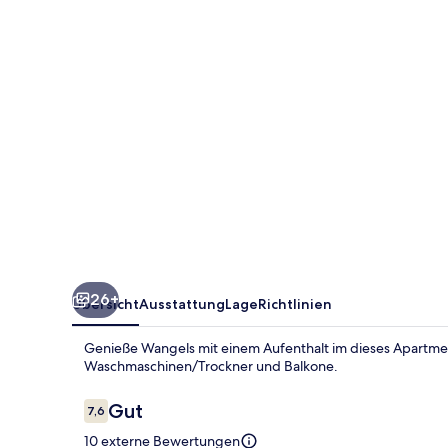
Strand
26+
Übersicht
Ausstattung
Lage
Richtlinien
Genieße Wangels mit einem Aufenthalt im dieses Apartmen
Waschmaschinen/Trockner und Balkone.
Bewertungen
Gut
7,6
7,6 von 10.
10 externe Bewertungen