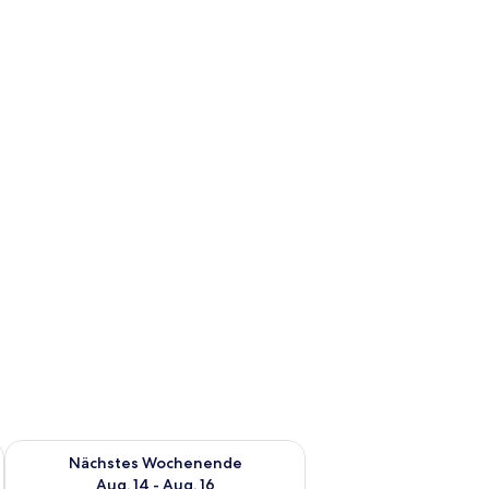
es Wochenende, Aug. 7 - Aug. 9.
Überprüfe die Verfügbarkeit für nächstes Wochenende, Aug. 1
Nächstes Wochenende
Aug. 14 - Aug. 16