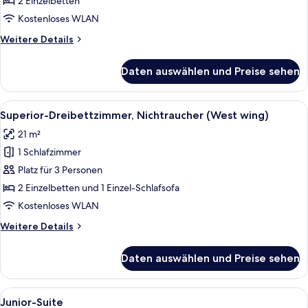
2 Einzelbetten
(East
Kostenloses WLAN
wing)
Weitere
Weitere Details
anzeigen
Details
für
Daten auswählen und Preise sehen
Premium-
Doppelzimmer,
Nichtraucher
Alle
Ein Hotelzimmer mit einem großen Bet
4
(East
Superior-Dreibettzimmer, Nichtraucher (West wing)
Fotos
wing)
21 m²
für
1 Schlafzimmer
Superior-
Dreibettzimmer,
Platz für 3 Personen
Nichtraucher
2 Einzelbetten und 1 Einzel-Schlafsofa
(West
Kostenloses WLAN
wing)
Weitere
Weitere Details
anzeigen
Details
für
Daten auswählen und Preise sehen
Superior-
Dreibettzimmer,
Nichtraucher
Alle
Ein modernes Hotelzimmer mit einem gr
4
(West
Junior-Suite