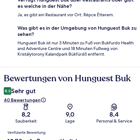
es welche in der Nähe?
Ja, es gibt ein Restaurant vor Ort: Répce Étterem.
Was gibt es in der Umgebung von Hunguest Buk zu
sehen?
Hunguest Buk ist nur 3 Minuten zu Fuß von Bukfurdo Health
and Adventure Centre und 18 Minuten Fußweg von
Kristálytorony Kalandpark Bükfürdő entfernt.
Bewertungen von Hunguest Buk
Bewertungen
Sehr gut
8,2
40 Bewertungen
8,2
9,0
8,4
Sauberkeit
Lage
Personal & Service
Bewertungen
Verifizierte Bewertung