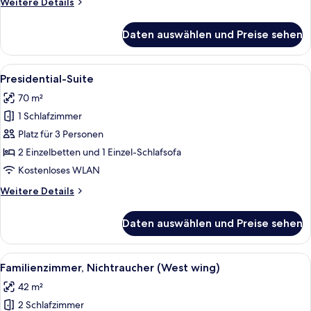
Weitere
Weitere Details
Details
für
Daten auswählen und Preise sehen
Premium-
Suite
Alle
Ein modernes Hotelzimmer mit Schreib
4
Presidential-Suite
Fotos
70 m²
für
1 Schlafzimmer
Presidential-
Suite
Platz für 3 Personen
anzeigen
2 Einzelbetten und 1 Einzel-Schlafsofa
Kostenloses WLAN
Weitere
Weitere Details
Details
für
Daten auswählen und Preise sehen
Presidential-
Suite
Alle
Ein Hotelzimmer mit Bett, Schreibtisc
4
Familienzimmer, Nichtraucher (West wing)
Fotos
42 m²
für
2 Schlafzimmer
Familienzimmer,