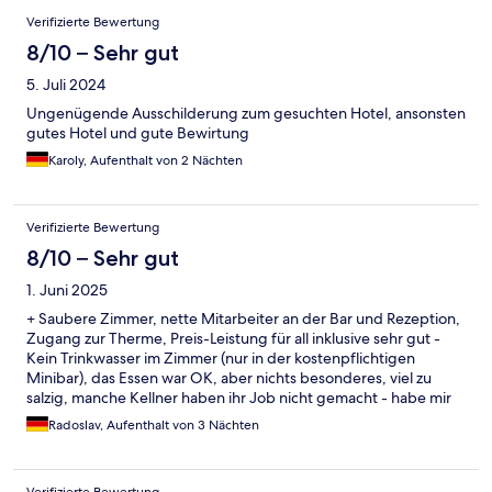
Verifizierte Bewertung
8/10 – Sehr gut
5. Juli 2024
Ungenügende Ausschilderung zum gesuchten Hotel, ansonsten
gutes Hotel und gute Bewirtung
Karoly, Aufenthalt von 2 Nächten
Verifizierte Bewertung
8/10 – Sehr gut
1. Juni 2025
+ Saubere Zimmer, nette Mitarbeiter an der Bar und Rezeption,
Zugang zur Therme, Preis-Leistung für all inklusive sehr gut -
Kein Trinkwasser im Zimmer (nur in der kostenpflichtigen
Minibar), das Essen war OK, aber nichts besonderes, viel zu
salzig, manche Kellner haben ihr Job nicht gemacht - habe mir
selber Bier von der Bar geholt, Nachhaltigkeit - na ja,auch nicht
Radoslav, Aufenthalt von 3 Nächten
gebrauchte Badetücher und Bademantel werden gewaschen
Verifizierte Bewertung