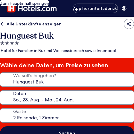
Zum Hauptinhalt springen
App herunterladen
Alle Unterkünfte anzeigen
Hunguest Buk
4.0-
Sterne-
Hotel für Familien in Buk mit Wellnessbereich sowie Innenpool
Unterkunft
Wähle deine Daten, um Preise zu sehen
Wo soll’s hingehen?
Daten
Gäste
Suchen