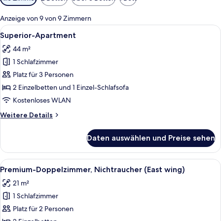
Filter
für
Anzeige von 9 von 9 Zimmern
Zimmer
Alle
Ein Hotelzimmer mit einem großen Bet
4
Superior-Apartment
Fotos
44 m²
für
1 Schlafzimmer
Superior-
Apartment
Platz für 3 Personen
anzeigen
2 Einzelbetten und 1 Einzel-Schlafsofa
Kostenloses WLAN
Weitere
Weitere Details
Details
für
Daten auswählen und Preise sehen
Superior-
Apartment
Alle
Ein modernes Hotelzimmer mit einem g
5
Premium-Doppelzimmer, Nichtraucher (East wing)
Fotos
21 m²
für
1 Schlafzimmer
Premium-
Doppelzimmer,
Platz für 2 Personen
Nichtraucher