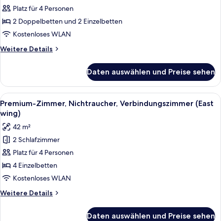
Nichtraucher
Platz für 4 Personen
(West
2 Doppelbetten und 2 Einzelbetten
wing)
Kostenloses WLAN
anzeigen
Weitere
Weitere Details
Details
für
Daten auswählen und Preise sehen
Familienzimmer,
Nichtraucher
(West
Alle
Ein modernes Hotelzimmer mit einem 
5
wing)
Premium-Zimmer, Nichtraucher, Verbindungszimmer (East
Fotos
wing)
für
42 m²
Premium-
2 Schlafzimmer
Zimmer,
Platz für 4 Personen
Nichtraucher,
Verbindungszimmer
4 Einzelbetten
(East
Kostenloses WLAN
wing)
Weitere
Weitere Details
anzeigen
Details
für
Daten auswählen und Preise sehen
Premium-