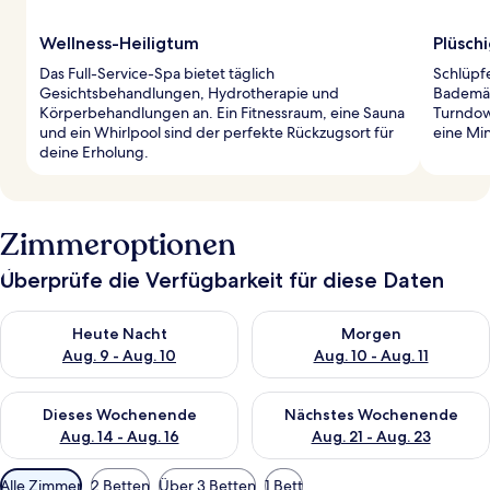
Wellness-Heiligtum
Plüsch
Das Full-Service-Spa bietet täglich
Schlüpf
Gesichtsbehandlungen, Hydrotherapie und
Bademän
Körperbehandlungen an. Ein Fitnessraum, eine Sauna
Turndown
und ein Whirlpool sind der perfekte Rückzugsort für
eine Min
deine Erholung.
Zimmeroptionen
Überprüfe die Verfügbarkeit für diese Daten
Überprüfe die Verfügbarkeit für heute Nacht, Aug. 9 - Aug. 10
Überprüfe die Verfügbarkeit fü
Heute Nacht
Morgen
Aug. 9 - Aug. 10
Aug. 10 - Aug. 11
Überprüfe die Verfügbarkeit für dieses Wochenende, Aug. 14 -
Überprüfe die Verfügbarkeit f
Dieses Wochenende
Nächstes Wochenende
Aug. 14 - Aug. 16
Aug. 21 - Aug. 23
Verfügbare
Alle Zimmer
2 Betten
Über 3 Betten
1 Bett