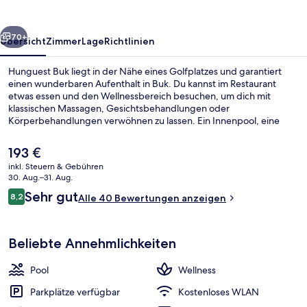
rück
Weiter
70+
Übersicht
Zimmer
Lage
Richtlinien
Hunguest Buk liegt in der Nähe eines Golfplatzes und garantiert
einen wunderbaren Aufenthalt in Buk. Du kannst im Restaurant
etwas essen und den Wellnessbereich besuchen, um dich mit
klassischen Massagen, Gesichtsbehandlungen oder
Körperbehandlungen verwöhnen zu lassen. Ein Innenpool, eine
Bar/Lounge und Fitnessmöglichkeiten gehören zu den weiteren
Highlights.
Der
193 €
aktuelle
inkl. Steuern & Gebühren
Preis
30. Aug.–31. Aug.
Innenpool, Liegestühle
beträgt
Bewertungen
Sehr gut
8,2
Alle 40 Bewertungen anzeigen
193 €.
8,2 von 10.
Beliebte Annehmlichkeiten
Pool
Wellness
Parkplätze verfügbar
Kostenloses WLAN