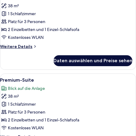
Fotos
wing)
38 m²
für
1 Schlafzimmer
Junior-
Suite
Platz für 3 Personen
anzeigen
2 Einzelbetten und 1 Einzel-Schlafsofa
Kostenloses WLAN
Weitere
Weitere Details
Details
für
Daten auswählen und Preise sehen
Junior-
Suite
Alle
Ein modernes Hotelzimmer mit einer C
6
Premium-Suite
Fotos
Blick auf die Anlage
für
38 m²
Premium-
Suite
1 Schlafzimmer
anzeigen
Platz für 3 Personen
2 Einzelbetten und 1 Einzel-Schlafsofa
Kostenloses WLAN