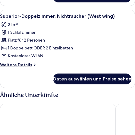
Zimmer,
Nichtraucher,
Alle
Ein Hotelzimmer mit Bett, Fernseher, S
5
Verbindungszimmer
Superior-Doppelzimmer, Nichtraucher (West wing)
Fotos
(East
21 m²
wing)
für
1 Schlafzimmer
Superior-
Doppelzimmer,
Platz für 2 Personen
Nichtraucher
1 Doppelbett ODER 2 Einzelbetten
(West
Kostenloses WLAN
wing)
Weitere
Weitere Details
anzeigen
Details
für
Daten auswählen und Preise sehen
Superior-
Doppelzimmer,
Nichtraucher
Ähnliche Unterkünfte
(West
wing)
Greenfield Hotel Golf & Spa
Caramell