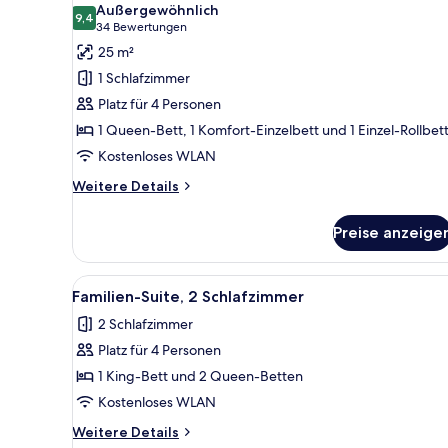
Außergewöhnlich
für
9,4
9,4 von 10
(34
34 Bewertungen
Familienstudio,
Bewertungen)
25 m²
Mehrere
1 Schlafzimmer
Betten
Platz für 4 Personen
anzeigen
1 Queen-Bett, 1 Komfort-Einzelbett und 1 Einzel-Rollbet
Kostenloses WLAN
Weitere
Weitere Details
Details
für
Preise anzeige
Familienstudio,
Mehrere
Betten
Alle
Ein modernes Wohnzimmer mit 
1
Familien-Suite, 2 Schlafzimmer
Fotos
2 Schlafzimmer
für
Platz für 4 Personen
Familien-
Suite,
1 King-Bett und 2 Queen-Betten
2 Schlafzimmer
Kostenloses WLAN
anzeigen
Weitere
Weitere Details