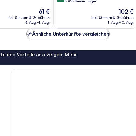
von
1.000 Bewertungen
10,
Der
Der
61 €
102 €
Wunderbar,
Preis
Preis
1.000
inkl. Steuern & Gebühren
inkl. Steuern & Gebühren
beträgt
beträgt
8. Aug.–9. Aug.
9. Aug.–10. Aug.
Bewertungen
61 €
102 €
Ähnliche Unterkünfte vergleichen
te und Vorteile anzuzeigen. Mehr