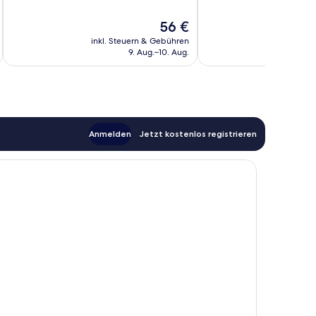
725
219
Bewertungen
Bewertungen
Der
56 €
Preis
inkl. Steuern & Gebühren
inkl. S
beträgt
9. Aug.–10. Aug.
56 €
Anmelden
Jetzt kostenlos registrieren