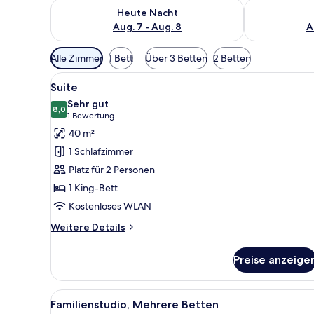
Überprüfe die Verfügbarkeit für heute Nacht, Aug. 7
Überprüfe die
Heute Nacht
Aug. 7 - Aug. 8
A
Verfügbare
Alle Zimmer
1 Bett
Über 3 Betten
2 Betten
Filter
Alle
Ein modernes Wohnzimmer mit e
für
7
Suite
Fotos
Zimmer
Sehr gut
für
8,0
8,0 von 10
(1
1 Bewertung
Suite
Bewertung)
40 m²
anzeigen
1 Schlafzimmer
Platz für 2 Personen
1 King-Bett
Kostenloses WLAN
Weitere
Weitere Details
Details
für
Preise anzeige
Suite
Alle
Ein Hotelzimmer mit zwei Bett
5
Familienstudio, Mehrere Betten
Fotos