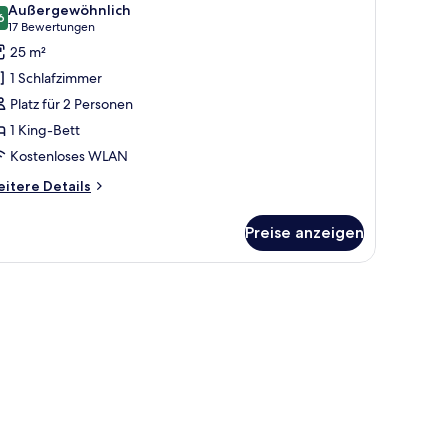
Außergewöhnlich
ür
6
9,6 von 10
(17
17 Bewertungen
eluxe-
Bewertungen)
25 m²
tudio
1 Schlafzimmer
nzeigen
Platz für 2 Personen
1 King-Bett
Kostenloses WLAN
itere
itere Details
tails
r
Preise anzeigen
luxe-
udio
ch und Stühlen.