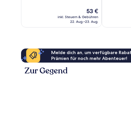
1.003
828
Bewertungen
Bewertungen
Der
53 €
Preis
inkl. Steuern & Gebühren
beträgt
22. Aug.–23. Aug.
53 €
Melde dich an, um verfügbare Rabat
Prämien für noch mehr Abenteuer!
Zur Gegend