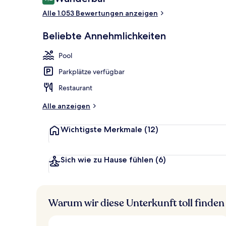
9,2 von 10.
Alle 1.053 Bewertungen anzeigen
Buffet
Beliebte Annehmlichkeiten
Pool
Parkplätze verfügbar
Restaurant
Alle anzeigen
Wichtigste Merkmale
(12)
Sich wie zu Hause fühlen
(6)
Warum wir diese Unterkunft toll finden