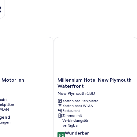
n
otor Inn
Millennium Hotel New Plymouth Wat
Millennium
 Motor Inn
Millennium Hotel New Plymouth
Hotel
Waterfront
New
New Plymouth CBD
Plymouth
aubt
Waterfront
Kostenlose Parkplätze
arkplätze
Kostenloses WLAN
New
 WLAN
Restaurant
Plymouth
Zimmer mit
agend
CBD
Verbindungstür
tungen
verfügbar
9.2
Wunderbar
,
9,2