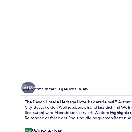
Heritage
Hotel
118+
Übersicht
Zimmer
Lage
Richtlinien
The Devon Hotel A Heritage Hotel ist gerade mal 5 Automi
City. Besuche den Wellnessbereich und lass dich mit Wel
Restaurant wird Abendessen serviert. Weitere Highlights 
Reisenden gefallen der Pool und die bequemen Betten se
Bewertungen
Wunderbar
9,2