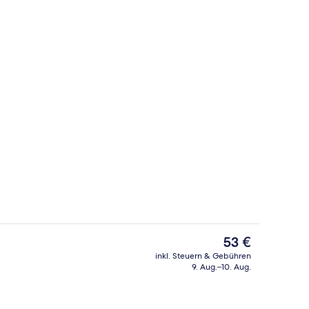
eich
Außenpool, beheizter Pool, Liegestüh
Der
53 €
aktuelle
inkl. Steuern & Gebühren
Preis
9. Aug.–10. Aug.
Bankettsaal
beträgt
53 €.