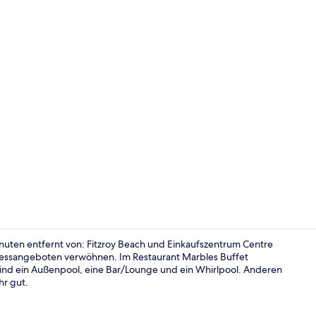
Eingangsber
nuten entfernt von: Fitzroy Beach und Einkaufszentrum Centre
lnessangeboten verwöhnen. Im Restaurant Marbles Buffet
sind ein Außenpool, eine Bar/Lounge und ein Whirlpool. Anderen
Lounge
hr gut.