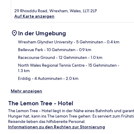
29 Rhosddu Road, Wrexham, Wales, LL11 2LP
Auf Karte anzeigen
In der Umgebung
Wrexham Glyndwr University
- 5 Gehminuten
- 0.4 km
Bellevue Park
- 10 Gehminuten
- 0.9 km
Kar
Racecourse Ground
- 12 Gehminuten
- 1.0 km
North Wales Regional Tennis Centre
- 15 Gehminuten
-
1.3 km
Erddig
- 4 Autominuten
- 2.0 km
Mehr anzeigen
The Lemon Tree - Hotel
The Lemon Tree - Hotel liegt in der Nähe eines Bahnhofs und gara
Hunger hat, kann ins The Lemon Tree gehen: Es serviert zum Frühs
Reisende lieben das hilfsbereite Personal.
Informationen zu den Rechten zur Stornierung