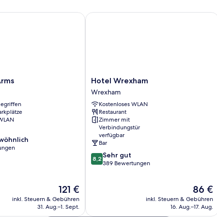
ms
Hotel Wrexham
Hotel
Arms
Hotel Wrexham
Wrexham
Wrexham
Wrexham
egriffen
Kostenloses WLAN
arkplätze
Restaurant
 WLAN
Zimmer mit
Verbindungstür
verfügbar
wöhnlich
Bar
ungen
8.2
Sehr gut
8,2
von
389 Bewertungen
ich,
10,
Sehr
Der
Der
121 €
86 €
gut,
Preis
Preis
389
inkl. Steuern & Gebühren
inkl. Steuern & Gebühren
beträgt
beträgt
Bewertungen
31. Aug.–1. Sept.
16. Aug.–17. Aug.
121 €
86 €