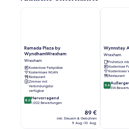
Ramada Plaza by WyndhamWrexham
Wynnstay Ar
Ramada
Wynnstay
Ramada Plaza by
Wynnstay 
Plaza
Arms
WyndhamWrexham
Wrexham
by
Wrexham
Wrexham
Frühstück inb
WyndhamWrexham
Kostenlose P
Wrexham
Kostenlose Parkplätze
Kostenloses
Kostenloses WLAN
Restaurant
Restaurant
Zimmer mit
9.4
Außerge
9,4
Verbindungstür
von
314 Bewert
verfügbar
10,
8.6
Hervorragend
Außergewöhnl
8,6
von
1.002 Bewertungen
314
10,
Bewertungen
Der
89 €
Hervorragend,
Preis
1.002
inkl. Steuern & Gebühren
beträgt
9. Aug.–10. Aug.
Bewertungen
89 €