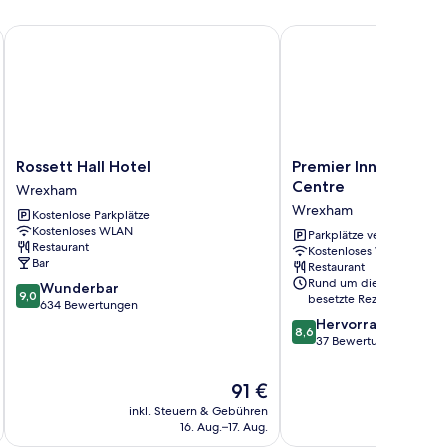
Rossett Hall Hotel
Premier Inn Wrexham C
Rossett
Premier
Rossett Hall Hotel
Premier Inn Wrexham
Hall
Inn
Centre
Wrexham
Hotel
Wrexham
Wrexham
Kostenlose Parkplätze
Wrexham
City
Kostenloses WLAN
Centre
Parkplätze verfügbar
Restaurant
Kostenloses WLAN
Wrexham
Bar
Restaurant
Rund um die Uhr
9.0
Wunderbar
9,0
besetzte Rezeption
von
634 Bewertungen
10,
8.6
Hervorragend
8,6
Wunderbar,
von
37 Bewertungen
634
10,
Bewertungen
Hervorragend,
Der
91 €
37
Preis
inkl. Steuern & Gebühren
Bewertungen
beträgt
16. Aug.–17. Aug.
91 €