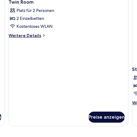
3
Twin Room
Fotos
Platz für 2 Personen
für
2 Einzelbetten
Twin
Room
Kostenloses WLAN
anzeigen
Weitere
Weitere Details
Details
für
Twin
Room
S
We
We
De
fü
n
Preise anzeigen
St
Si
R