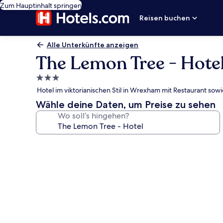
Zum Hauptinhalt springen
Reisen buchen
Alle Unterkünfte anzeigen
The Lemon Tree - Hote
3.0-
Sterne-
Hotel im viktorianischen Stil in Wrexham mit Restaurant so
Unterkunft
Wähle deine Daten, um Preise zu sehen
Wo soll’s hingehen?
Fotogalerie
von
The
Lemon
Tree
-