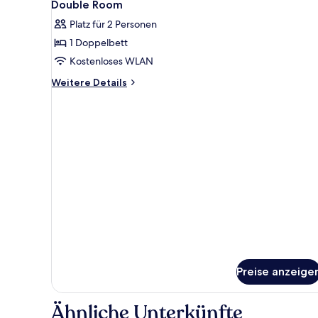
1
Double Room
Fotos
Platz für 2 Personen
für
1 Doppelbett
Double
Room
Kostenloses WLAN
anzeigen
Weitere
Weitere Details
Details
für
Double
Room
Preise anzeige
Ähnliche Unterkünfte