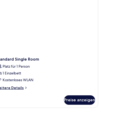
tandard Single Room
Platz für 1 Person
1 Einzelbett
Kostenloses WLAN
itere
itere Details
tails
r
Preise anzeigen
andard
ngle
oom