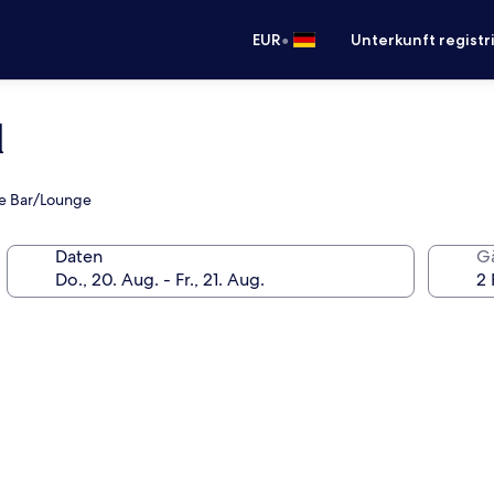
•
EUR
Unterkunft registr
l
wie Bar/Lounge
Daten
G