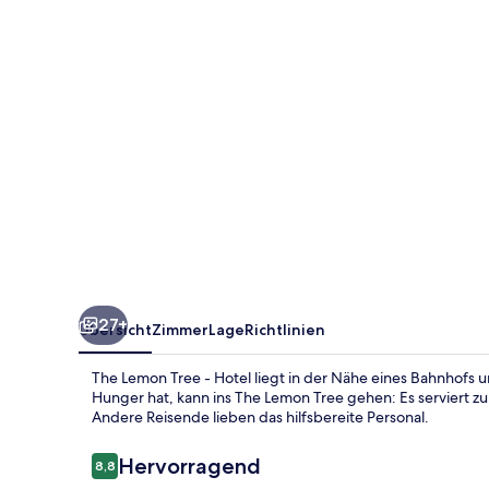
Hotel
27+
Übersicht
Zimmer
Lage
Richtlinien
The Lemon Tree - Hotel liegt in der Nähe eines Bahnhofs
Hunger hat, kann ins The Lemon Tree gehen: Es serviert 
Andere Reisende lieben das hilfsbereite Personal.
Bewertungen
Hervorragend
8,8
8,8 von 10.