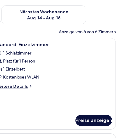
es Wochenende, Aug. 7 - Aug. 9.
Überprüfe die Verfügbarkeit für nächstes Wochenende, Aug. 1
Nächstes Wochenende
Aug. 14 - Aug. 16
Anzeige von 6 von 6 Zimmern
uhl und ein Fenster mit Vorhängen.
nem Schreibtisch, einem Fernseher und einem Fenster mit Vorhängen.
le
Ein kleines, ordentlich eingerichtetes Schlafz
1
tandard-Einzelzimmer
otos
1 Schlafzimmer
ür
Platz für 1 Person
tandard-
inzelzimmer
1 Einzelbett
nzeigen
Kostenloses WLAN
itere
itere Details
tails
r
andard-
nzelzimmer
Preise anzeigen
tsplatz, Verdunkelungsvorhänge