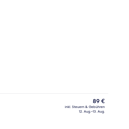
ibettzimmer | Schreibtisch, laptopgeeigneter Arbeitsplatz, Verdunkelung
Frühstück, Mittagessen und Abendes
Der
89 €
aktuelle
inkl. Steuern & Gebühren
Preis
12. Aug.–13. Aug.
ch
Rezeption
beträgt
89 €.