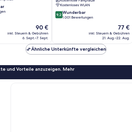
Kostenlose Parkplätze
Giza
Kostenloses WLAN
ar
gen
9.2
Wunderbar
9,2
von
1.001 Bewertungen
10,
Der
Der
90 €
77 €
Wunderbar,
Preis
Preis
1.001
inkl. Steuern & Gebühren
inkl. Steuern & Gebühren
beträgt
beträgt
6. Sept.–7. Sept.
21. Aug.–22. Aug.
Bewertungen
90 €
77 €
Ähnliche Unterkünfte vergleichen
te und Vorteile anzuzeigen. Mehr