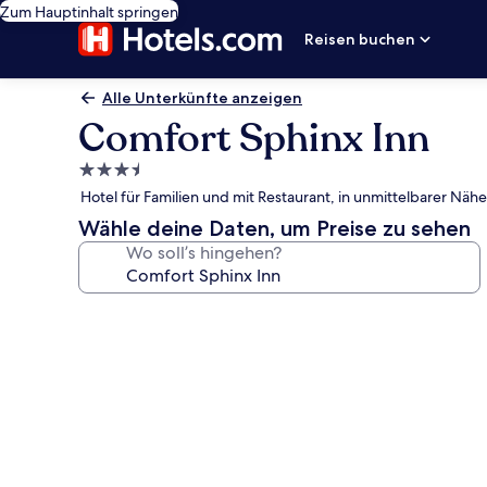
Zum Hauptinhalt springen
Reisen buchen
Alle Unterkünfte anzeigen
Comfort Sphinx Inn
3.5-
Sterne-
Hotel für Familien und mit Restaurant, in unmittelbarer N
Unterkunft
Wähle deine Daten, um Preise zu sehen
Wo soll’s hingehen?
Fotogalerie
von
Comfort
Sphinx
Inn