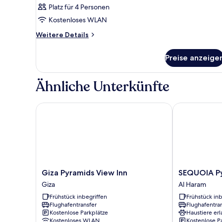
Platz für 4 Personen
Kostenloses WLAN
Weitere
Weitere Details
Details
für
Preise anzeige
Zimmer
Ähnliche Unterkünfte
Giza Pyramids View Inn
SEQUOIA Pyr
Giza
SEQUOIA
Giza Pyramids View Inn
SEQUOIA Py
Pyramids
Pyramids
Giza
Al Haram
View
View
Frühstück inbegriffen
Frühstück inb
Inn
Al
Flughafentransfer
Flughafentra
Giza
Haram
Kostenlose Parkplätze
Haustiere erl
Kostenloses WLAN
Kostenlose P