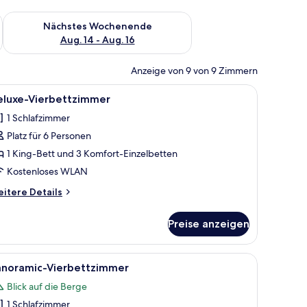
es Wochenende, Aug. 7 - Aug. 9.
Überprüfe die Verfügbarkeit für nächstes Wochenende, Aug. 1
Nächstes Wochenende
Aug. 14 - Aug. 16
Anzeige von 9 von 9 Zimmern
 auf Säule, einem Spiegel, einer Duschkabine und einer Toilette.
le
Ein Hotelzimmer mit einem großen Bett, Wan
22
eluxe-Vierbettzimmer
otos
1 Schlafzimmer
ür
Platz für 6 Personen
eluxe-
ierbettzimmer
1 King-Bett und 3 Komfort-Einzelbetten
nzeigen
Kostenloses WLAN
itere
itere Details
tails
r
Preise anzeigen
luxe-
erbettzimmer
em Kleiderschrank und einer Deckenleuchte.
le
Eine Terrasse mit Korbmöbeln und Blick auf d
26
anoramic-Vierbettzimmer
otos
Blick auf die Berge
ür
1 Schlafzimmer