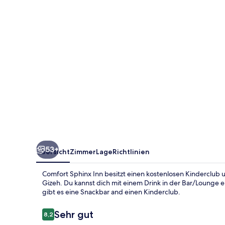
53+
Übersicht
Zimmer
Lage
Richtlinien
Comfort Sphinx Inn besitzt einen kostenlosen Kinderclub 
Gizeh. Du kannst dich mit einem Drink in der Bar/Loung
gibt es eine Snackbar and einen Kinderclub.
Bewertungen
Sehr gut
8,2
8,2 von 10.