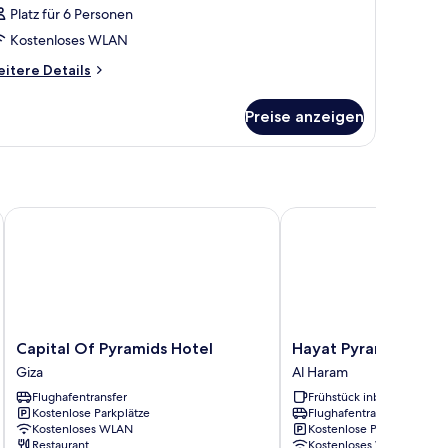
Platz für 6 Personen
Kostenloses WLAN
itere
itere Details
tails
r
Preise anzeigen
immer
Capital Of Pyramids Hotel
Hayat Pyramids View H
Capital
Hayat
Capital Of Pyramids Hotel
Hayat Pyramids View
Of
Pyramids
Giza
Al Haram
Pyramids
View
Flughafentransfer
Frühstück inbegriffen
Hotel
Hotel
Kostenlose Parkplätze
Flughafentransfer
Giza
Al
Kostenloses WLAN
Kostenlose Parkplätze
Haram
Restaurant
Kostenloses WLAN