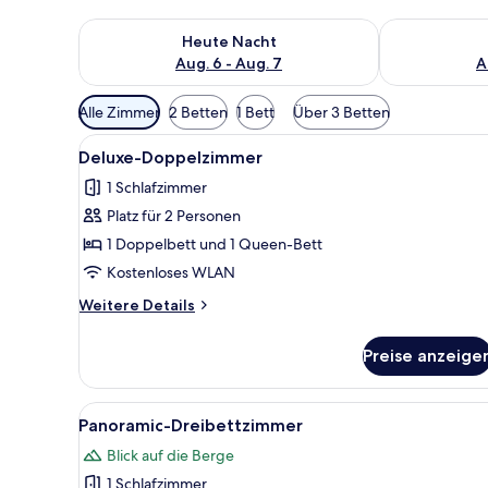
Überprüfe die Verfügbarkeit für heute Nacht, Aug. 6
Überprüfe die
Heute Nacht
Aug. 6 - Aug. 7
A
Verfügbare
Alle Zimmer
2 Betten
1 Bett
Über 3 Betten
Filter
Alle
Ein Hotelzimmer mit einem Bet
für
15
Deluxe-Doppelzimmer
Fotos
Zimmer
1 Schlafzimmer
für
Platz für 2 Personen
Deluxe-
Doppelzimmer
1 Doppelbett und 1 Queen-Bett
anzeigen
Kostenloses WLAN
Weitere
Weitere Details
Details
für
Preise anzeige
Deluxe-
Doppelzimmer
Alle
Eine Terrasse mit Korbmöbeln 
25
Panoramic-Dreibettzimmer
Fotos
Blick auf die Berge
für
1 Schlafzimmer