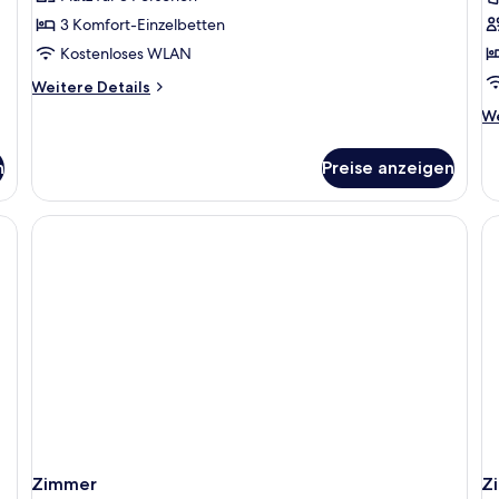
Deluxe-
P
Dreibettzimmer
V
3 Komfort-Einzelbetten
anzeigen
a
Kostenloses WLAN
Weitere
Weitere Details
Details
We
We
für
De
Deluxe-
fü
Dreibettzimmer
n
Preise anzeigen
Pa
Vi
Zimmer
Z