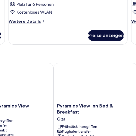
Platz für 6 Personen
Kostenloses WLAN
Weitere
We
Weitere Details
We
Details
De
für
fü
n
Preise anzeigen
Zimmer
Z
amids View
Pyramids View inn Bed & Breakfast
Pyramids
ramids View
Pyramids View inn Bed &
View
Breakfast
inn
Giza
egriffen
Bed
nsfer
&
Frühstück inbegriffen
aubt
Flughafentransfer
Breakfast
arkplätze