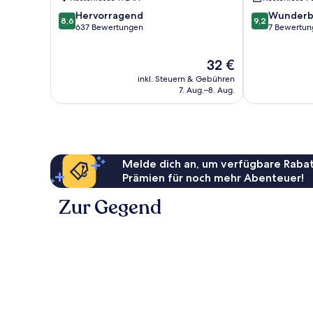
8.6
9.2
Hervorragend
Wunderb
8,6
9,2
von
von
637 Bewertungen
7 Bewertun
10,
10,
Hervorragend,
Wunderbar,
Der
32 €
637
7
Preis
Bewertungen
Bewertungen
inkl. Steuern & Gebühren
beträgt
7. Aug.–8. Aug.
32 €
Melde dich an, um verfügbare Rabat
Prämien für noch mehr Abenteuer!
Zur Gegend