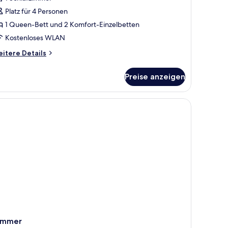
anoramic-
ierbettzimmer
Platz für 4 Personen
nzeigen
1 Queen-Bett und 2 Komfort-Einzelbetten
Kostenloses WLAN
itere
itere Details
tails
r
Preise anzeigen
noramic-
erbettzimmer
immer