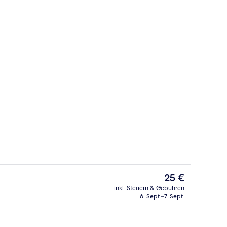
, Verdunkelungsvorhänge, schallisolierte Zimmer
Schreibtisch, Verdunkelungsvorhänge,
Der
25 €
aktuelle
inkl. Steuern & Gebühren
Preis
6. Sept.–7. Sept.
, Verdunkelungsvorhänge, schallisolierte Zimmer
Außenbereich
beträgt
25 €.