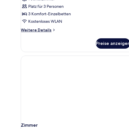
Panoramic-
Dreibettzimmer
Platz für 3 Personen
anzeigen
3 Komfort-Einzelbetten
Kostenloses WLAN
Weitere
Weitere Details
Details
für
Preise anzeige
Panoramic-
Dreibettzimmer
Zimmer