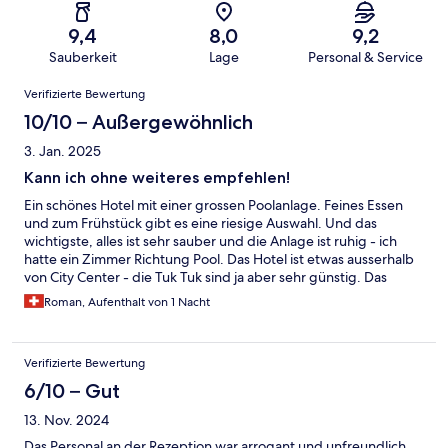
9,4
8,0
9,2
Sauberkeit
Lage
Personal & Service
Bewertungen
Verifizierte Bewertung
10/10 – Außergewöhnlich
3. Jan. 2025
Kann ich ohne weiteres empfehlen!
Ein schönes Hotel mit einer grossen Poolanlage. Feines Essen
und zum Frühstück gibt es eine riesige Auswahl. Und das
wichtigste, alles ist sehr sauber und die Anlage ist ruhig - ich
hatte ein Zimmer Richtung Pool. Das Hotel ist etwas ausserhalb
von City Center - die Tuk Tuk sind ja aber sehr günstig. Das
einzige negative wo ich festgestellt habe ist, wenn ein anderes
Roman, Aufenthalt von 1 Nacht
Zimmer (wahrscheinlich war es das oberhalb von meinem) zum
Beispiel die Dusche benutzt, hört man die Wasserleitungen.
Verifizierte Bewertung
6/10 – Gut
13. Nov. 2024
Das Personal an der Rezeption war arrogant und unfreundlich.