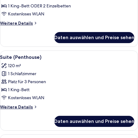
-
1 King-Bett ODER 2 Einzelbetten
Zweibettzimmer,
Kostenloses WLAN
Poolzugang
Weitere
Weitere Details
(Copa
Details
Cabana)
für
Daten auswählen und Preise sehen
Deluxe-
anzeigen
Doppel-
oder
Alle
Ein geräumiges Wohnzimmer mit Fernse
18
-
Suite (Penthouse)
Fotos
Zweibettzimmer,
120 m²
Poolzugang
für
(Copa
1 Schlafzimmer
Suite
Cabana)
(Penthouse)
Platz für 3 Personen
anzeigen
1 King-Bett
Kostenloses WLAN
Weitere
Weitere Details
Details
für
Daten auswählen und Preise sehen
Suite
(Penthouse)
Alle
Ein Hotelzimmer mit einem großen Be