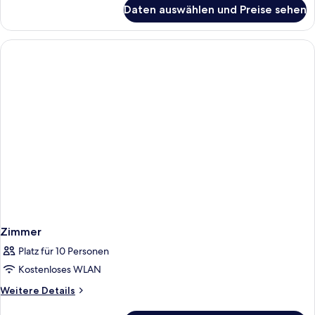
für
Daten auswählen und Preise sehen
Club-
Studiosuite
Zimmer
Platz für 10 Personen
Kostenloses WLAN
Weitere
Weitere Details
Details
für