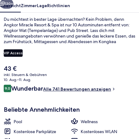
130+
Übersicht
Zimmer
Lage
Richtlinien
Du möchtest in bester Lage übernachten? Kein Problem, denn
Angkor Miracle Resort & Spa ist nur 10 Autominuten entfernt von:
Angkor Wat (Tempelanlage) und Pub Street. Lass dich mit
Wellnessangeboten verwöhnen und genieße das leckere Essen, das
zum Frühstück, Mittagessen und Abendessen im Kongkea
Restaurant serviert wird. Als weitere Highlights bietet dieses Resort
im luxuriösen Stil einen Außenpool, eine Poolbar und einen
VIP Access
Fitnessbereich.
Der
43 €
Sitzecke in der Lobby
aktuelle
inkl. Steuern & Gebühren
Preis
10. Aug.–11. Aug.
beträgt
Bewertungen
Wunderbar
9,0
Alle 741 Bewertungen anzeigen
43 €.
9,0 von 10.
Beliebte Annehmlichkeiten
Pool
Wellness
Kostenlose Parkplätze
Kostenloses WLAN