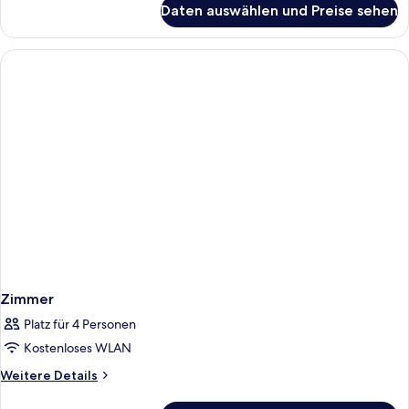
Daten auswählen und Preise sehen
Zimmer
Zimmer
Platz für 4 Personen
Kostenloses WLAN
Weitere
Weitere Details
Details
für