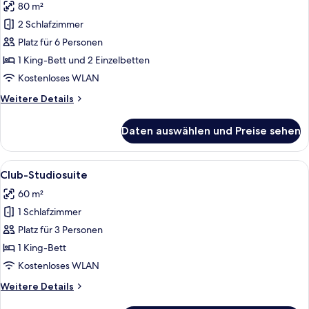
80 m²
Familienzimmer,
Verbindungszimmer
2 Schlafzimmer
anzeigen
Platz für 6 Personen
1 King-Bett und 2 Einzelbetten
Kostenloses WLAN
Weitere
Weitere Details
Details
für
Daten auswählen und Preise sehen
Familienzimmer,
Verbindungszimmer
Alle
Ein Hotelzimmer mit einem hölzernen 
5
Club-Studiosuite
Fotos
60 m²
für
1 Schlafzimmer
Club-
Studiosuite
Platz für 3 Personen
anzeigen
1 King-Bett
Kostenloses WLAN
Weitere
Weitere Details
Details