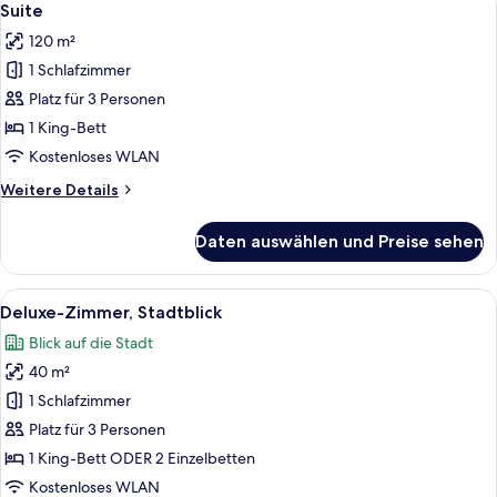
10
Suite
Fotos
120 m²
für
1 Schlafzimmer
Suite
anzeigen
Platz für 3 Personen
1 King-Bett
Kostenloses WLAN
Weitere
Weitere Details
Details
für
Daten auswählen und Preise sehen
Suite
Alle
Ein Hotelzimmer mit einem großen Bet
5
Deluxe-Zimmer, Stadtblick
Fotos
Blick auf die Stadt
für
40 m²
Deluxe-
Zimmer,
1 Schlafzimmer
Stadtblick
Platz für 3 Personen
anzeigen
1 King-Bett ODER 2 Einzelbetten
Kostenloses WLAN