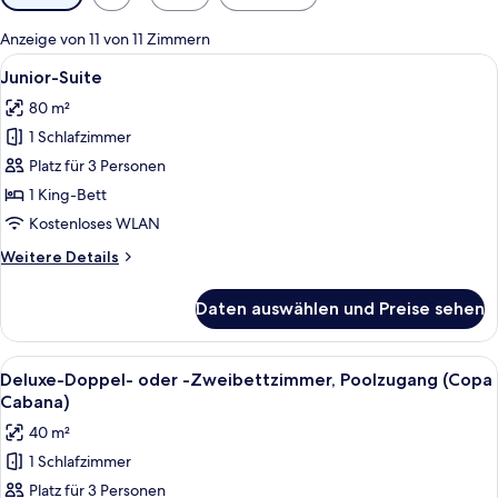
Filter
für
Anzeige von 11 von 11 Zimmern
Zimmer
Alle
Ein Hotelzimmer mit einem großen Bett,
10
Junior-Suite
Fotos
80 m²
für
1 Schlafzimmer
Junior-
Suite
Platz für 3 Personen
anzeigen
1 King-Bett
Kostenloses WLAN
Weitere
Weitere Details
Details
für
Daten auswählen und Preise sehen
Junior-
Suite
Alle
Ein geräumiges Schlafzimmer mit einem
8
Deluxe-Doppel- oder -Zweibettzimmer, Poolzugang (Copa
Fotos
Cabana)
für
40 m²
Deluxe-
1 Schlafzimmer
Doppel-
Platz für 3 Personen
oder