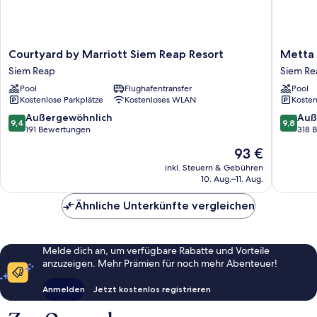
Courtyard
Metta
Courtyard by Marriott Siem Reap Resort
Metta 
by
Residen
Siem Reap
Siem Re
Marriott
&
Pool
Flughafentransfer
Pool
Siem
Spa
Kostenlose Parkplätze
Kostenloses WLAN
Kosten
Reap
Siem
Resort
Reap
9.4
9.8
Außergewöhnlich
Auß
9,4
9,8
Siem
von
von
191 Bewertungen
318 
Reap
10,
10,
Der
93 €
Außergewöhnlich,
Außerge
Preis
191
318
inkl. Steuern & Gebühren
beträgt
10. Aug.–11. Aug.
Bewertungen
Bewert
93 €
Ähnliche Unterkünfte vergleichen
Melde dich an, um verfügbare Rabatte und Vorteile
anzuzeigen. Mehr Prämien für noch mehr Abenteuer!
Anmelden
Jetzt kostenlos registrieren