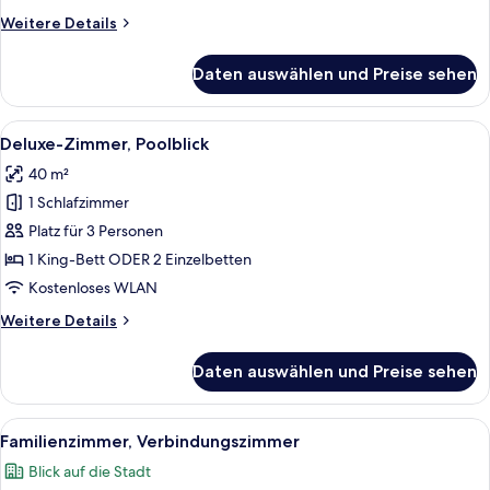
Weitere
Weitere Details
Details
für
Daten auswählen und Preise sehen
Deluxe-
Zimmer,
Stadtblick
Alle
Ein Hotelzimmer mit einem großen Bett
11
Deluxe-Zimmer, Poolblick
Fotos
40 m²
für
1 Schlafzimmer
Deluxe-
Zimmer,
Platz für 3 Personen
Poolblick
1 King-Bett ODER 2 Einzelbetten
anzeigen
Kostenloses WLAN
Weitere
Weitere Details
Details
für
Daten auswählen und Preise sehen
Deluxe-
Zimmer,
Poolblick
Alle
Ein Hotelzimmer mit zwei Betten, eine
9
Familienzimmer, Verbindungszimmer
Fotos
Blick auf die Stadt
für