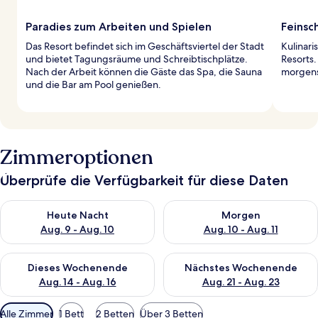
Paradies zum Arbeiten und Spielen
Feinsc
Das Resort befindet sich im Geschäftsviertel der Stadt
Kulinari
und bietet Tagungsräume und Schreibtischplätze.
Resorts.
Nach der Arbeit können die Gäste das Spa, die Sauna
morgens
und die Bar am Pool genießen.
Zimmeroptionen
Überprüfe die Verfügbarkeit für diese Daten
Überprüfe die Verfügbarkeit für heute Nacht, Aug. 9 - Aug. 10
Überprüfe die Verfügbarkeit fü
Heute Nacht
Morgen
Aug. 9 - Aug. 10
Aug. 10 - Aug. 11
Überprüfe die Verfügbarkeit für dieses Wochenende, Aug. 14 -
Überprüfe die Verfügbarkeit f
Dieses Wochenende
Nächstes Wochenende
Aug. 14 - Aug. 16
Aug. 21 - Aug. 23
Verfügbare
Alle Zimmer
1 Bett
2 Betten
Über 3 Betten