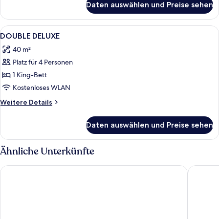
Daten auswählen und Preise sehen
Zimmer
Alle
Ein Hotelzimmer mit einem großen Bett
4
DOUBLE DELUXE
Fotos
40 m²
für
Platz für 4 Personen
DOUBLE
DELUXE
1 King-Bett
anzeigen
Kostenloses WLAN
Weitere
Weitere Details
Details
für
Daten auswählen und Preise sehen
DOUBLE
DELUXE
Ähnliche Unterkünfte
Courtyard by Marriott Siem Reap Resort
Metta Re