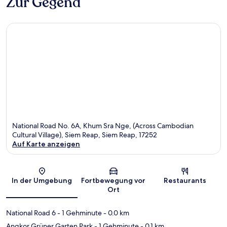
Zur Gegend
National Road No. 6A, Khum Sra Nge, (Across Cambodian
Cultural Village), Siem Reap, Siem Reap, 17252
Auf Karte anzeigen
Karte
In der Umgebung
Fortbewegung vor
Restaurants
Ort
National Road 6
- 1 Gehminute
- 0.0 km
Angkor Grüner Garten Park
- 1 Gehminute
- 0.1 km