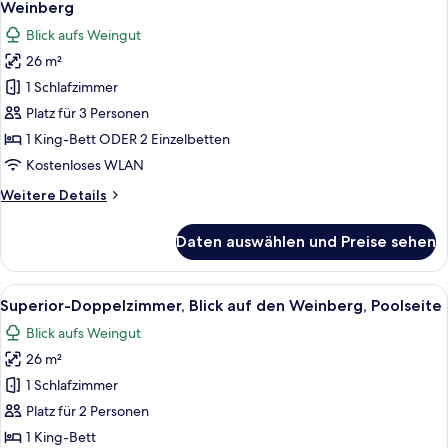
Weinberg
für
Blick aufs Weingut
Superior-
26 m²
Doppel-
1 Schlafzimmer
oder
-
Platz für 3 Personen
Zweibettzimmer,
1 King-Bett ODER 2 Einzelbetten
Blick
Kostenloses WLAN
auf
Weitere
Weitere Details
den
Details
Weinberg
für
Daten auswählen und Preise sehen
Superior-
anzeigen
Doppel-
oder
Alle
Ein Hotelzimmer mit einem großen Bet
16
-
Superior-Doppelzimmer, Blick auf den Weinberg, Poolseite
Fotos
Zweibettzimmer,
Blick aufs Weingut
Blick
für
auf
26 m²
Superior-
den
Doppelzimmer,
1 Schlafzimmer
Weinberg
Blick
Platz für 2 Personen
auf
1 King-Bett