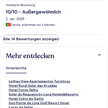
Verifizierte Bewertung
10/10 – Außergewöhnlich
2. Jan. 2025
Camilla, Aufenthalt von 4 Nächten
Alle 14 Bewertungen anzeigen
Mehr entdecken
Unterkünfte
L
Lethes View Apartamentos Turisticos
i
L
Hotel Rural Solar das Arcadas
n
i
L
Hotel Fonte Velha
k
n
i
L
Solar do Requeijo by Luna Hotels&Resorts
,
k
n
i
L
Hotel Cotto do Gatto
d
,
k
n
i
L
Axis Ponte de Lima Golf Resort Hotel
e
d
,
k
n
i
L
Casas de Selim