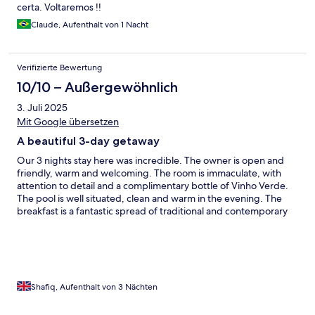
certa. Voltaremos !!
Claude, Aufenthalt von 1 Nacht
Verifizierte Bewertung
10/10 – Außergewöhnlich
3. Juli 2025
Mit Google übersetzen
A beautiful 3-day getaway
Our 3 nights stay here was incredible. The owner is open and
friendly, warm and welcoming. The room is immaculate, with
attention to detail and a complimentary bottle of Vinho Verde.
The pool is well situated, clean and warm in the evening. The
breakfast is a fantastic spread of traditional and contemporary
foods (their daily cake is to die for!). We look forward to staying
with you again in the near future!
Shafiq, Aufenthalt von 3 Nächten