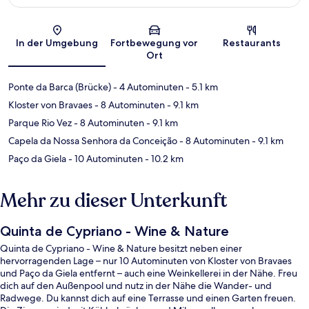
Karte
In der Umgebung
Fortbewegung vor
Restaurants
Ort
Ponte da Barca (Brücke)
- 4 Autominuten
- 5.1 km
Kloster von Bravaes
- 8 Autominuten
- 9.1 km
Parque Rio Vez
- 8 Autominuten
- 9.1 km
Capela da Nossa Senhora da Conceição
- 8 Autominuten
- 9.1 km
Paço da Giela
- 10 Autominuten
- 10.2 km
Mehr zu dieser Unterkunft
Quinta de Cypriano - Wine & Nature
Quinta de Cypriano - Wine & Nature besitzt neben einer
hervorragenden Lage – nur 10 Autominuten von Kloster von Bravaes
und Paço da Giela entfernt – auch eine Weinkellerei in der Nähe. Freu
dich auf den Außenpool und nutz in der Nähe die Wander- und
Radwege. Du kannst dich auf eine Terrasse und einen Garten freuen.