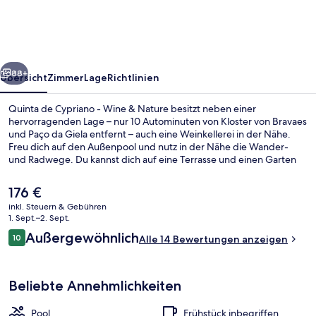
-
Wine
&
rück
Weiter
Nature
88+
Übersicht
Zimmer
Lage
Richtlinien
Quinta de Cypriano - Wine & Nature besitzt neben einer
hervorragenden Lage – nur 10 Autominuten von Kloster von Bravaes
und Paço da Giela entfernt – auch eine Weinkellerei in der Nähe.
Freu dich auf den Außenpool und nutz in der Nähe die Wander-
und Radwege. Du kannst dich auf eine Terrasse und einen Garten
freuen. Die Zimmer sind mit Kühlschränken und Mikrowellen
versehen.
Der
176 €
aktuelle
inkl. Steuern & Gebühren
Preis
1. Sept.–2. Sept.
Fassade der Unterkunft
beträgt
Bewertungen
Außergewöhnlich
10
Alle 14 Bewertungen anzeigen
176 €.
10 von 10.
Beliebte Annehmlichkeiten
Pool
Frühstück inbegriffen