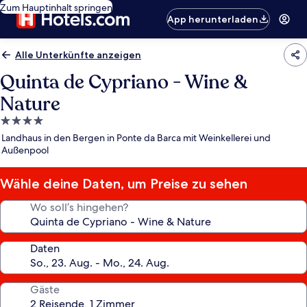
Zum Hauptinhalt springen
App herunterladen
Alle Unterkünfte anzeigen
Quinta de Cypriano - Wine &
Nature
4.0-
Sterne-
Landhaus in den Bergen in Ponte da Barca mit Weinkellerei und
Unterkunft
Außenpool
Wähle deine Daten, um Preise zu sehen
Wo soll’s hingehen?
Daten
Gäste