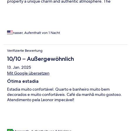
property a unique charm and authentic atmosphere. The
accommodation itself was fabulous — comfortable, stylish, and
beautifully maintained. Highly recommended and would gladly
return.
nasser, Aufenthalt von 1 Nacht
Verifizierte Bewertung
10/10 – Außergewöhnlich
13. Jan. 2025
Mit Google übersetzen
Ótima estadia
Estadia muito confortável. Quarto e banheiro muito bem
decorados e muito confortáveis. Café da manhã muito gostoso.
Atendimento pela Leonor impecável!