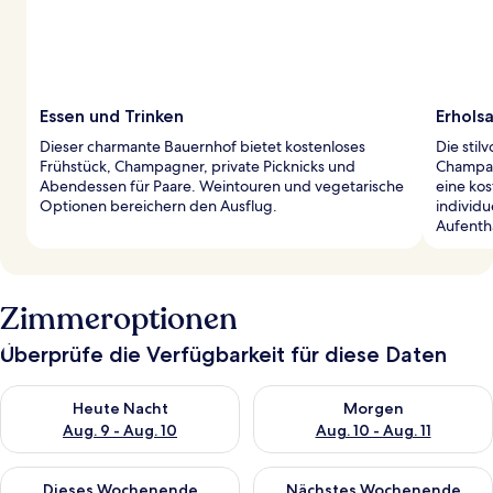
Essen und Trinken
Erhols
Dieser charmante Bauernhof bietet kostenloses
Die stil
Frühstück, Champagner, private Picknicks und
Champag
Abendessen für Paare. Weintouren und vegetarische
eine kos
Optionen bereichern den Ausflug.
individu
Aufentha
Zimmeroptionen
Überprüfe die Verfügbarkeit für diese Daten
Überprüfe die Verfügbarkeit für heute Nacht, Aug. 9 - Aug. 10
Überprüfe die Verfügbarkeit fü
Heute Nacht
Morgen
Aug. 9 - Aug. 10
Aug. 10 - Aug. 11
Überprüfe die Verfügbarkeit für dieses Wochenende, Aug. 14 -
Überprüfe die Verfügbarkeit f
Dieses Wochenende
Nächstes Wochenende