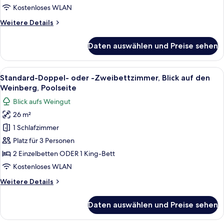
den
Kostenloses WLAN
Weinberg,
Weitere
Weitere Details
Poolseite
Details
anzeigen
für
Daten auswählen und Preise sehen
Superior-
Doppelzimmer,
Blick
Alle
Ein modernes Zimmer mit Steinwand, ei
18
auf
Standard-Doppel- oder -Zweibettzimmer, Blick auf den
Fotos
den
Weinberg, Poolseite
Weinberg,
für
Blick aufs Weingut
Poolseite
Standard-
26 m²
Doppel-
1 Schlafzimmer
oder
-
Platz für 3 Personen
Zweibettzimmer,
2 Einzelbetten ODER 1 King-Bett
Blick
Kostenloses WLAN
auf
Weitere
Weitere Details
den
Details
Weinberg,
für
Daten auswählen und Preise sehen
Standard-
Poolseite
Doppel-
anzeigen