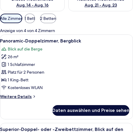
Aug. 14 - Aug. 16
Aug. 21 - Aug. 23
Verfügbare
Alle Zimmer
1 Bett
2 Betten
Filter
für
Anzeige von 4 von 4 Zimmern
Zimmer
Alle
Ein geräumiges Schlafzimmer mit einem
23
Panoramic-Doppelzimmer, Bergblick
Fotos
Blick auf die Berge
für
26 m²
Panoramic-
Doppelzimmer,
1 Schlafzimmer
Bergblick
Platz für 2 Personen
anzeigen
1 King-Bett
Kostenloses WLAN
Weitere
Weitere Details
Details
für
Daten auswählen und Preise sehen
Panoramic-
Doppelzimmer,
Bergblick
Alle
Ein Pool mit Blick auf einen Weinberg
21
Superior-Doppel- oder -Zweibettzimmer, Blick auf den
Fotos