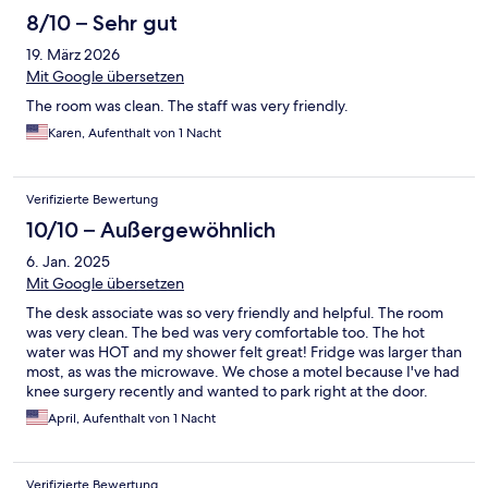
8/10 – Sehr gut
19. März 2026
Mit Google übersetzen
The room was clean. The staff was very friendly.
Karen, Aufenthalt von 1 Nacht
Verifizierte Bewertung
10/10 – Außergewöhnlich
6. Jan. 2025
Mit Google übersetzen
The desk associate was so very friendly and helpful. The room
was very clean. The bed was very comfortable too. The hot
water was HOT and my shower felt great! Fridge was larger than
most, as was the microwave. We chose a motel because I've had
knee surgery recently and wanted to park right at the door.
Would definitely recommend.
April, Aufenthalt von 1 Nacht
Verifizierte Bewertung