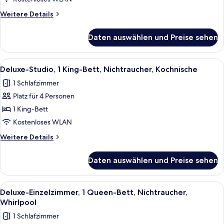
Betten,
Weitere
Weitere Details
Nichtraucher,
Details
Kochnische
für
Daten auswählen und Preise sehen
Deluxe-
anzeigen
Studio,
2 Queen-
Alle
Eine Küche mit Holzausstattung, einem
5
Betten,
Deluxe-Studio, 1 King-Bett, Nichtraucher, Kochnische
Fotos
Nichtraucher,
1 Schlafzimmer
Kochnische
für
Platz für 4 Personen
Deluxe-
Studio,
1 King-Bett
1 King-
Kostenloses WLAN
Bett,
Weitere
Weitere Details
Nichtraucher,
Details
Kochnische
für
Daten auswählen und Preise sehen
Deluxe-
anzeigen
Studio,
1 King-
Alle
Ein Hotelzimmer mit einem Bett, einem
4
Bett,
Deluxe-Einzelzimmer, 1 Queen-Bett, Nichtraucher,
Fotos
Nichtraucher,
Whirlpool
Kochnische
für
1 Schlafzimmer
Deluxe-