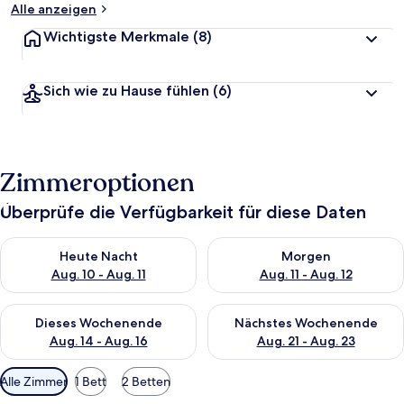
Alle anzeigen
Wichtigste Merkmale
(8)
Sich wie zu Hause fühlen
(6)
Zimmeroptionen
Überprüfe die Verfügbarkeit für diese Daten
Überprüfe die Verfügbarkeit für heute Nacht, Aug. 10 - Aug. 11
Überprüfe die Verfügbarkeit fü
Heute Nacht
Morgen
Aug. 10 - Aug. 11
Aug. 11 - Aug. 12
Überprüfe die Verfügbarkeit für dieses Wochenende, Aug. 14 -
Überprüfe die Verfügbarkeit f
Dieses Wochenende
Nächstes Wochenende
Aug. 14 - Aug. 16
Aug. 21 - Aug. 23
Verfügbare
Alle Zimmer
1 Bett
2 Betten
Filter