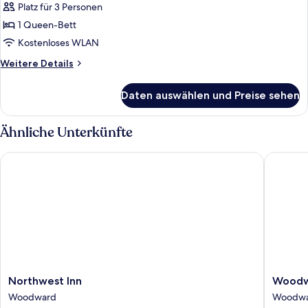
Platz für 3 Personen
Einzelzimmer,
1 Queen-Bett
1
Queen-
Kostenloses WLAN
Bett,
Weitere
Weitere Details
Nichtraucher,
Details
für
Whirlpool
Daten auswählen und Preise sehen
Deluxe-
anzeigen
Einzelzimmer,
1
Ähnliche Unterkünfte
Queen-
Bett,
Northwest Inn
Woodwar
Nichtraucher,
Whirlpool
Northwest
Woodwa
Northwest Inn
Woodw
Inn
Inn&Sui
Woodward
Woodw
Woodward
Woodwa