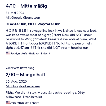
4/10 – Mittelmäßig
31. Mai 2024
Mit Google übersetzen
Disaster Inn, NOT Wayfarer Inn
H O R R I B L E ! ! sewage line leak in wall, since it was near bed,
was kept awake most of night ; ( Front Desk did NOT know
password to Wifi ; ( “Posted” breakfast available at 5 am, WHAT
A JOKE ! ! ! Front door LOCKED ! ! No lights, no personnel in
sight at 6:47 am ! ! ! This site did NOT inform hotel of our
reservation ; (
Jacklyn, Aufenthalt von 1 Nacht
Verifizierte Bewertung
2/10 – Mangelhaft
26. Aug. 2025
Mit Google übersetzen
Filthy. We didn’t stay. Mouse & roach droppings. Dirty
pillowcase. Trash in toilet
Aufenthalt von 1 Nacht