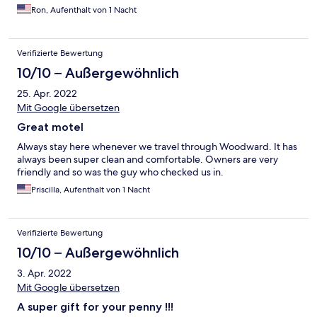
say overall it was worth the price.
Ron, Aufenthalt von 1 Nacht
Verifizierte Bewertung
10/10 – Außergewöhnlich
25. Apr. 2022
Mit Google übersetzen
Great motel
Always stay here whenever we travel through Woodward. It has
always been super clean and comfortable. Owners are very
friendly and so was the guy who checked us in.
Priscilla, Aufenthalt von 1 Nacht
Verifizierte Bewertung
10/10 – Außergewöhnlich
3. Apr. 2022
Mit Google übersetzen
A super gift for your penny !!!