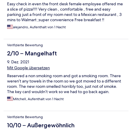
Easy check in even the front desk female employee offered me
a slice of pizza!!!! Very clean , comfortable , free and easy
parking just a front of my room next to a Mexican restaurant , 3
mins to Walmart ;super convenience Free breakfast !!
alejandro, Aufenthalt von 1 Nacht
Verifizierte Bewertung
2/10 – Mangelhaft
9. Dez. 2021
Mit Google übersetzen
Reserved a non smoking room and got a smoking room. There
weren’t any towels in the room so we got moved to a different
room. The new room smelled horribly too, just not of smoke.
The key card wouldn’t work so we had to go back again.
Mitchell, Aufenthalt von 1 Nacht
Verifizierte Bewertung
10/10 – Außergewöhnlich