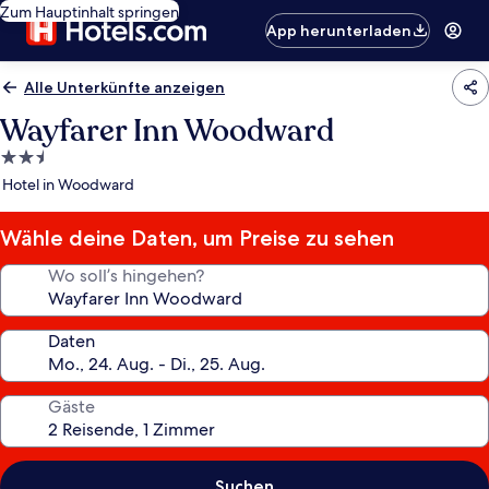
Zum Hauptinhalt springen
App herunterladen
Alle Unterkünfte anzeigen
Wayfarer Inn Woodward
2.5-
Sterne-
Hotel in Woodward
Unterkunft
Wähle deine Daten, um Preise zu sehen
Wo soll’s hingehen?
Daten
Gäste
Suchen