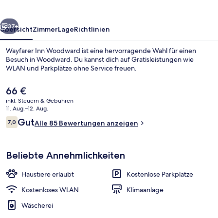
rück
Weiter
37+
Übersicht
Zimmer
Lage
Richtlinien
Wayfarer Inn Woodward ist eine hervorragende Wahl für einen
Besuch in Woodward. Du kannst dich auf Gratisleistungen wie
WLAN und Parkplätze ohne Service freuen.
Der
66 €
aktuelle
inkl. Steuern & Gebühren
Preis
11. Aug.–12. Aug.
beträgt
Bewertungen
Gut
7,0
Alle 85 Bewertungen anzeigen
66 €.
7,0 von 10.
Außenbereich
Beliebte Annehmlichkeiten
Haustiere erlaubt
Kostenlose Parkplätze
Kostenloses WLAN
Klimaanlage
Wäscherei