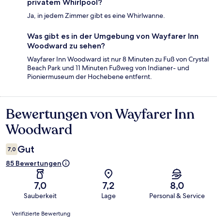
privatem Whirlpool?
Ja, in jedem Zimmer gibt es eine Whirlwanne.
Was gibt es in der Umgebung von Wayfarer Inn
Woodward zu sehen?
Wayfarer Inn Woodward ist nur 8 Minuten zu Fuß von Crystal
Beach Park und 11 Minuten Fußweg von Indianer- und
Pioniermuseum der Hochebene entfernt.
Bewertungen von Wayfarer Inn
Bewertungen
Woodward
Gut
7,0
85 Bewertungen
7,0
7,2
8,0
Sauberkeit
Lage
Personal & Service
Bewertungen
Verifizierte Bewertung