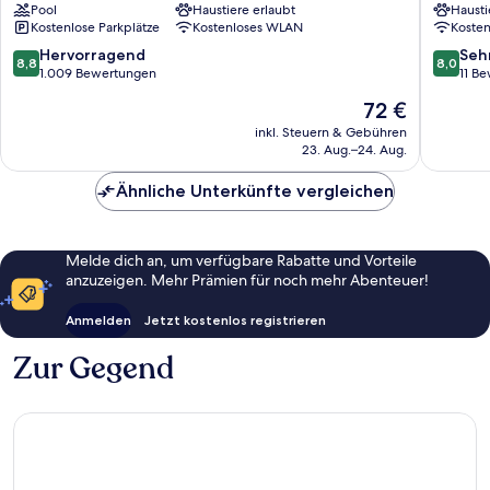
Pool
Haustiere erlaubt
Hausti
Kostenlose Parkplätze
Kostenloses WLAN
Koste
8.8
8.0
Hervorragend
Seh
8,8
8,0
von
von
1.009 Bewertungen
11 B
10,
10,
Der
72 €
Hervorragend,
Sehr
Preis
1.009
gut,
inkl. Steuern & Gebühren
beträgt
23. Aug.–24. Aug.
Bewertungen
11
72 €
Bewert
Ähnliche Unterkünfte vergleichen
Melde dich an, um verfügbare Rabatte und Vorteile
anzuzeigen. Mehr Prämien für noch mehr Abenteuer!
Anmelden
Jetzt kostenlos registrieren
Zur Gegend