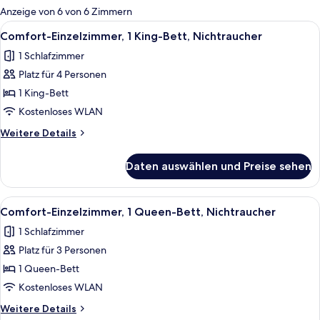
für
Anzeige von 6 von 6 Zimmern
Zimmer
Alle
Ein Hotelzimmer mit Bett, zwei Nachtt
5
Comfort-Einzelzimmer, 1 King-Bett, Nichtraucher
Fotos
1 Schlafzimmer
für
Platz für 4 Personen
Comfort-
Einzelzimmer,
1 King-Bett
1 King-
Kostenloses WLAN
Bett,
Weitere
Weitere Details
Nichtraucher
Details
anzeigen
für
Daten auswählen und Preise sehen
Comfort-
Einzelzimmer,
1 King-
Alle
Ein Hotelzimmer mit Bett, Stuhl, Schr
4
Bett,
Comfort-Einzelzimmer, 1 Queen-Bett, Nichtraucher
Fotos
Nichtraucher
1 Schlafzimmer
für
Platz für 3 Personen
Comfort-
Einzelzimmer,
1 Queen-Bett
1
Kostenloses WLAN
Queen-
Weitere
Weitere Details
Bett,