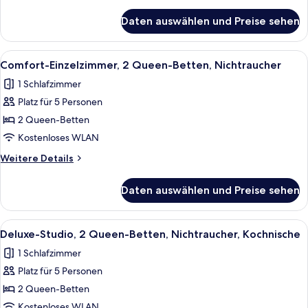
Details
Nichtraucher
für
Daten auswählen und Preise sehen
Comfort-
anzeigen
Einzelzimmer,
1
Alle
Ein Hotelzimmer mit zwei Einzelbette
5
Queen-
Comfort-Einzelzimmer, 2 Queen-Betten, Nichtraucher
Fotos
Bett,
1 Schlafzimmer
Nichtraucher
für
Platz für 5 Personen
Comfort-
Einzelzimmer,
2 Queen-Betten
2 Queen-
Kostenloses WLAN
Betten,
Weitere
Weitere Details
Nichtraucher
Details
anzeigen
für
Daten auswählen und Preise sehen
Comfort-
Einzelzimmer,
2 Queen-
Alle
Eine kleine Küche mit Holzausbau, ei
5
Betten,
Deluxe-Studio, 2 Queen-Betten, Nichtraucher, Kochnische
Fotos
Nichtraucher
1 Schlafzimmer
für
Platz für 5 Personen
Deluxe-
Studio,
2 Queen-Betten
2 Queen-
Kostenloses WLAN