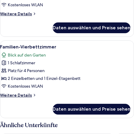
und
Kostenloses WLAN
Zweibettzimmer
Weitere
Weitere Details
anzeigen
Details
für
Daten auswählen und Preise sehen
Romantisches
Doppel-
und
Alle
Ein Zimmer mit einem Bett, einem Sch
9
Zweibettzimmer
Familien-Vierbettzimmer
Fotos
Blick auf den Garten
für
1 Schlafzimmer
Familien-
Vierbettzimmer
Platz für 4 Personen
anzeigen
2 Einzelbetten und 1 Einzel-Etagenbett
Kostenloses WLAN
Weitere
Weitere Details
Details
für
Daten auswählen und Preise sehen
Familien-
Vierbettzimmer
Ähnliche Unterkünfte