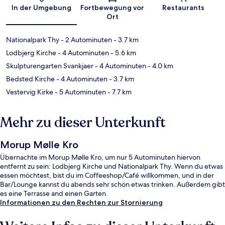
Karte
In der Umgebung
Fortbewegung vor
Restaurants
Ort
Nationalpark Thy
- 2 Autominuten
- 3.7 km
Lodbjerg Kirche
- 4 Autominuten
- 5.6 km
Skulpturengarten Svankjaer
- 4 Autominuten
- 4.0 km
Bedsted Kirche
- 4 Autominuten
- 3.7 km
Vestervig Kirke
- 5 Autominuten
- 7.7 km
Mehr zu dieser Unterkunft
Morup Mølle Kro
Übernachte im Morup Mølle Kro, um nur 5 Autominuten hiervon
entfernt zu sein: Lodbjerg Kirche und Nationalpark Thy. Wenn du etwas
essen möchtest, bist du im Coffeeshop/Café willkommen, und in der
Bar/Lounge kannst du abends sehr schön etwas trinken. Außerdem gibt
es eine Terrasse and einen Garten.
Informationen zu den Rechten zur Stornierung