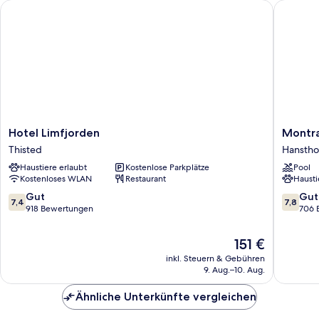
Hotel Limfjorden
Montra 
Hotel
Montra
Hotel Limfjorden
Montra
Limfjorden
Hotel
Thisted
Hansth
Thisted
Hanstho
Haustiere erlaubt
Kostenlose Parkplätze
Pool
Hanstho
Kostenloses WLAN
Restaurant
Hausti
7.4
7.8
Gut
Gut
7,4
7,8
von
von
918 Bewertungen
706 
10,
10,
Gut,
Gut,
Der
151 €
918
706
Preis
inkl. Steuern & Gebühren
Bewertungen
Bewert
beträgt
9. Aug.–10. Aug.
151 €
Ähnliche Unterkünfte vergleichen