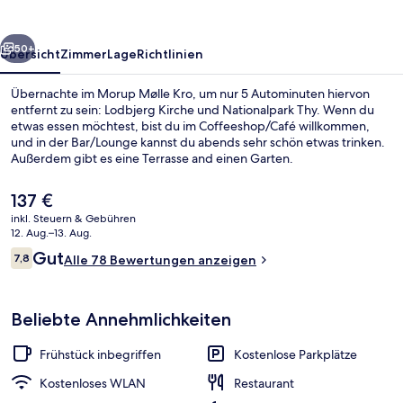
rück
Weiter
50+
Übersicht
Zimmer
Lage
Richtlinien
Übernachte im Morup Mølle Kro, um nur 5 Autominuten hiervon
entfernt zu sein: Lodbjerg Kirche und Nationalpark Thy. Wenn du
etwas essen möchtest, bist du im Coffeeshop/Café willkommen,
und in der Bar/Lounge kannst du abends sehr schön etwas trinken.
Außerdem gibt es eine Terrasse and einen Garten.
Der
137 €
aktuelle
inkl. Steuern & Gebühren
Preis
12. Aug.–13. Aug.
Tägliches inbegriffenes kontinentales
beträgt
Bewertungen
Gut
7,8
Alle 78 Bewertungen anzeigen
137 €.
7,8 von 10.
Beliebte Annehmlichkeiten
Frühstück inbegriffen
Kostenlose Parkplätze
Kostenloses WLAN
Restaurant