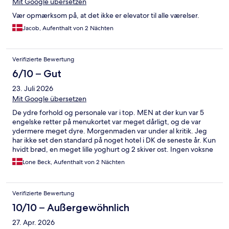
Mit Google übersetzen
Vær opmærksom på, at det ikke er elevator til alle værelser.
Jacob, Aufenthalt von 2 Nächten
Verifizierte Bewertung
6/10 – Gut
23. Juli 2026
Mit Google übersetzen
De ydre forhold og personale var i top. MEN at der kun var 5
engelske retter på menukortet var meget dårligt, og de var
ydermere meget dyre. Morgenmaden var under al kritik. Jeg
har ikke set den standard på noget hotel i DK de seneste år. Kun
hvidt brød, en meget lille yoghurt og 2 skiver ost. Ingen voksne
kan blive mæt af det. Det virker underligt, at alt er engelsk og
Lone Beck, Aufenthalt von 2 Nächten
der kun tales engelsk på et så afsides liggende sted.
Verifizierte Bewertung
10/10 – Außergewöhnlich
27. Apr. 2026