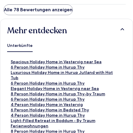
Alle 78 Bewertungen anzeigen
Mehr entdecken
Unterkünfte
L
Spacious Holiday Home in Vestervig near Sea
i
L
6 Person Holiday Home in Hurup Thy
n
i
L
Luxurious Holiday Home in Hurup Jutland with Hot
k
n
i
Tub
,
k
n
L
6 Person Holiday Home in Hurup Thy
d
,
k
i
L
Elegant Holiday Home in Vestervig near Sea
e
d
,
n
i
L
8 Person Holiday Home in Hurup Thy-by Traum
r
e
d
k
n
i
L
6 Person Holiday Home in Hurup Thy
d
r
e
,
k
n
i
L
4 Person Holiday Home in Vestervig
i
d
r
d
,
k
n
i
L
6 Person Holiday Home in Bedsted Thy
e
i
d
e
d
,
k
n
i
L
4 Person Holiday Home in Hurup Thy
f
e
i
r
e
d
,
k
n
i
L
Light-Filled Retreat in Boddum - By Traum
o
f
e
d
r
e
d
,
k
n
i
Ferienwohnungen
l
o
f
i
d
r
e
d
,
k
n
L
8 Person Holiday Home in Hurup Thy