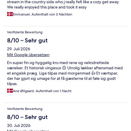
stream in the country side who j really felt like a cozy get away.
We really enjoyed this place and took it essy
Emmanuel, Aufenthalt von 3 Nächten
Verifizierte Bewertung
8/10 – Sehr gut
29. Juli 2026
Mit Google übersetzen
En super fin og hyggelig kro med rene og velindrettede
værelser. Et historisk vingesus 😊 Utrolig lækker aftensmad med
et engelsk præg. Lige tilpas med morgenmad 👍 Et værtspar,
der har gjort sig umage for at få gæsterne til at føle sig godt
tilpas.
Ane Øllgaard, Aufenthalt von 1 Nacht
Verifizierte Bewertung
8/10 – Sehr gut
30. Juli 2026