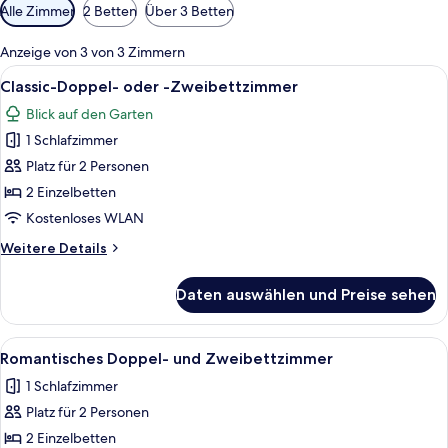
Verfügbare
Alle Zimmer
2 Betten
Über 3 Betten
Filter
für
Anzeige von 3 von 3 Zimmern
Zimmer
Alle
Ein Zimmer mit einem Bett, einem Sch
6
Classic-Doppel- oder -Zweibettzimmer
Fotos
Blick auf den Garten
für
1 Schlafzimmer
Classic-
Doppel-
Platz für 2 Personen
oder
2 Einzelbetten
-
Kostenloses WLAN
Zweibettzimmer
Weitere
Weitere Details
anzeigen
Details
für
Daten auswählen und Preise sehen
Classic-
Doppel-
oder
Alle
Ein Doppelbett mit weißen Leinentüche
17
-
Romantisches Doppel- und Zweibettzimmer
Fotos
Zweibettzimmer
1 Schlafzimmer
für
Platz für 2 Personen
Romantisches
Doppel-
2 Einzelbetten