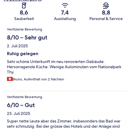
8,6
7,4
8,8
Sauberkeit
Ausstattung
Personal & Service
Bewertungen
Verifizierte Bewertung
8/10 – Sehr gut
2. Juli 2025
Ruhig gelegen
Sehr schöne Unterkunft im neu renovierten Gebäude.
Hervorragende Küche. Wenige Autominuten vom Nationalpark
Thy.
Bruno, Aufenthalt von 2 Nächten
Verifizierte Bewertung
6/10 – Gut
23. Juli 2025
Super nette Leute aber das Zimmer, insbesonders das Bad war
sehr schmutzig. Bei der grösse des Hotels und der Anlage sind