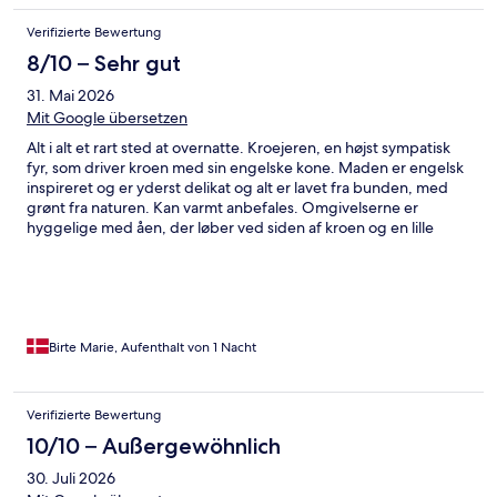
Verifizierte Bewertung
8/10 – Sehr gut
31. Mai 2026
Mit Google übersetzen
Alt i alt et rart sted at overnatte. Kroejeren, en højst sympatisk
fyr, som driver kroen med sin engelske kone. Maden er engelsk
inspireret og er yderst delikat og alt er lavet fra bunden, med
grønt fra naturen. Kan varmt anbefales. Omgivelserne er
hyggelige med åen, der løber ved siden af kroen og en lille
skov, der indbyder til en gåtur, eller bare sidde i loungen uden
for og nyde stilheden.
Birte Marie, Aufenthalt von 1 Nacht
Verifizierte Bewertung
10/10 – Außergewöhnlich
30. Juli 2026