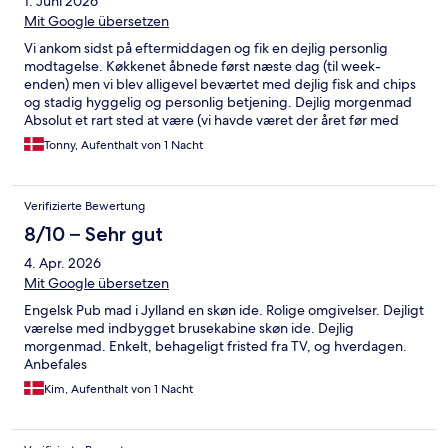
1. Juni 2026
Mit Google übersetzen
Vi ankom sidst på eftermiddagen og fik en dejlig personlig
modtagelse. Køkkenet åbnede først næste dag (til week-
enden) men vi blev alligevel beværtet med dejlig fisk and chips
og stadig hyggelig og personlig betjening. Dejlig morgenmad
Absolut et rart sted at være (vi havde været der året før med
ligeledes behagelig service og personlig betjening De bedste
Tonny, Aufenthalt von 1 Nacht
hilsner Tonny Pedersen Buhl Aalborg
Verifizierte Bewertung
8/10 – Sehr gut
4. Apr. 2026
Mit Google übersetzen
Engelsk Pub mad i Jylland en skøn ide. Rolige omgivelser. Dejligt
værelse med indbygget brusekabine skøn ide. Dejlig
morgenmad. Enkelt, behageligt fristed fra TV, og hverdagen.
Anbefales
Kim, Aufenthalt von 1 Nacht