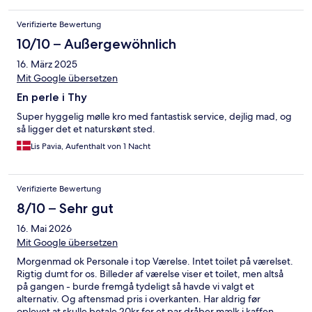
Verifizierte Bewertung
10/10 – Außergewöhnlich
16. März 2025
Mit Google übersetzen
En perle i Thy
Super hyggelig mølle kro med fantastisk service, dejlig mad, og
så ligger det et naturskønt sted.
Lis Pavia, Aufenthalt von 1 Nacht
Verifizierte Bewertung
8/10 – Sehr gut
16. Mai 2026
Mit Google übersetzen
Morgenmad ok Personale i top Værelse. Intet toilet på værelset.
Rigtig dumt for os. Billeder af værelse viser et toilet, men altså
på gangen - burde fremgå tydeligt så havde vi valgt et
alternativ. Og aftensmad pris i overkanten. Har aldrig før
oplevet at skulle betale 20kr for et par dråber mælk i kaffen