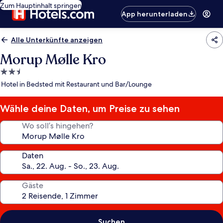
Zum Hauptinhalt springen
App herunterladen
Alle Unterkünfte anzeigen
Morup Mølle Kro
2.5-
Sterne-
Hotel in Bedsted mit Restaurant und Bar/Lounge
Unterkunft
Wähle deine Daten, um Preise zu sehen
Wo soll’s hingehen?
Daten
Gäste
Suchen