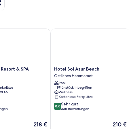
n
esort & SPA
Hotel Sol Azur Beach
Hotel
 Resort & SPA
Hotel Sol Azur Beach
Sol
Östliches Hammamet
Azur
Pool
Beach
arkplätze
Frühstück inbegriffen
Östliches
 WLAN
Wellness
Hammamet
Kostenlose Parkplätze
8.0
Sehr gut
8,0
von
ungen
335 Bewertungen
10,
Sehr
Der
Der
218 €
210 €
gut,
Preis
Preis