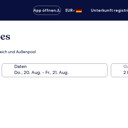
•
App öffnen
EUR
Unterkunft registr
oes
reich und Außenpool
Daten
G