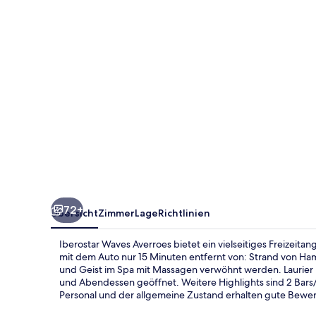
72+
Übersicht
Zimmer
Lage
Richtlinien
Iberostar Waves Averroes bietet ein vielseitiges Freizeitang
mit dem Auto nur 15 Minuten entfernt von: Strand von H
und Geist im Spa mit Massagen verwöhnt werden. Laurier R
und Abendessen geöffnet. Weitere Highlights sind 2 Bars/
Personal und der allgemeine Zustand erhalten gute Bewe