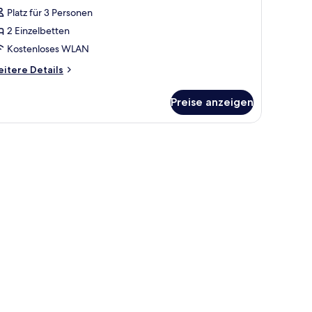
nzeigen
Platz für 3 Personen
2 Einzelbetten
Kostenloses WLAN
itere
itere Details
tails
r
Preise anzeigen
ppelzimmer,
rtenblick