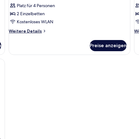
anzeigen
a
Platz für 4 Personen
2 Einzelbetten
Kostenloses WLAN
Weitere
We
Weitere Details
We
Details
De
für
fü
n
Preise anzeigen
Superior-
Do
Suite
Ga
und Meer, inklusive Tisch, zwei Stühle und einer Couch.