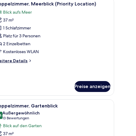
le
7
ppelzimmer, Meerblick (Priority Location)
otos
Blick aufs Meer
ür
37 m²
oppelzimmer,
eerblick
1 Schlafzimmer
riority
Platz für 3 Personen
ocation)
2 Einzelbetten
nzeigen
Kostenloses WLAN
itere
itere Details
tails
r
ppelzimmer,
erblick
Preise anzeigen
riority
cation)
 einem Tisch, umgeben von Säulen und freiem Blick auf ein Gebäude im Hint
le
Eine Terrasse mit zwei Stühlen und einem Tis
5
oppelzimmer, Gartenblick
otos
Außergewöhnlich
ür
4
9,4 von 10
(13
13 Bewertungen
oppelzimmer,
Bewertungen)
Blick auf den Garten
artenblick
37 m²