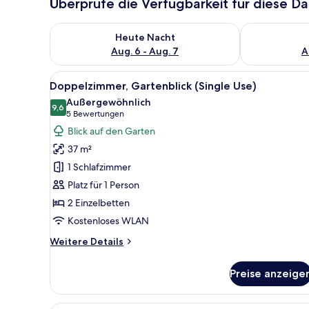
Überprüfe die Verfügbarkeit für diese D
Überprüfe die Verfügbarkeit für heute Nacht, Aug. 6
Überprüfe die
Heute Nacht
Aug. 6 - Aug. 7
A
Alle
Eine Terrasse mit zwei Stühlen
5
Doppelzimmer, Gartenblick (Single Use)
Fotos
Außergewöhnlich
für
9,6
9,6 von 10
(5
5 Bewertungen
Doppelzimmer,
Bewertungen)
Blick auf den Garten
Gartenblick
37 m²
(Single
1 Schlafzimmer
Use)
Platz für 1 Person
anzeigen
2 Einzelbetten
Kostenloses WLAN
Weitere
Weitere Details
Details
für
Preise anzeige
Doppelzimmer,
Gartenblick
(Single
Ein Hotelzimmer mit einem Bett