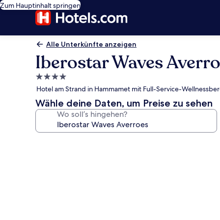
Zum Hauptinhalt springen
Alle Unterkünfte anzeigen
Iberostar Waves Averr
4.0-
Sterne-
Hotel am Strand in Hammamet mit Full-Service-Wellnessbe
Unterkunft
Wähle deine Daten, um Preise zu sehen
Wo soll’s hingehen?
Fotogalerie
von
Iberostar
Waves
Averroes