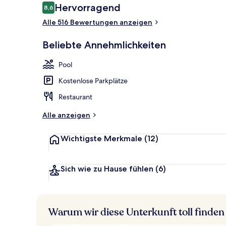
Bewertungen
Hervorragend
8,6
8,6 von 10.
Alle 516 Bewertungen anzeigen
Außenpool, S
Beliebte Annehmlichkeiten
Pool
Kostenlose Parkplätze
Restaurant
Alle anzeigen
Wichtigste Merkmale
(12)
Sich wie zu Hause fühlen
(6)
Warum wir diese Unterkunft toll finden