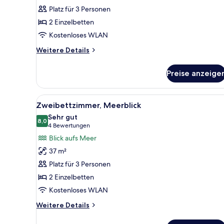
Platz für 3 Personen
2 Einzelbetten
Kostenloses WLAN
Weitere
Weitere Details
Details
für
Preise anzeige
Doppelzimmer
Alle
Ein Balkon mit Blick auf Stadt 
7
Zweibettzimmer, Meerblick
Fotos
Sehr gut
für
8,0
8,0 von 10
(4
4 Bewertungen
Zweibettzimmer,
Bewertungen)
Blick aufs Meer
Meerblick
37 m²
anzeigen
Platz für 3 Personen
2 Einzelbetten
Kostenloses WLAN
Weitere
Weitere Details
Details
für