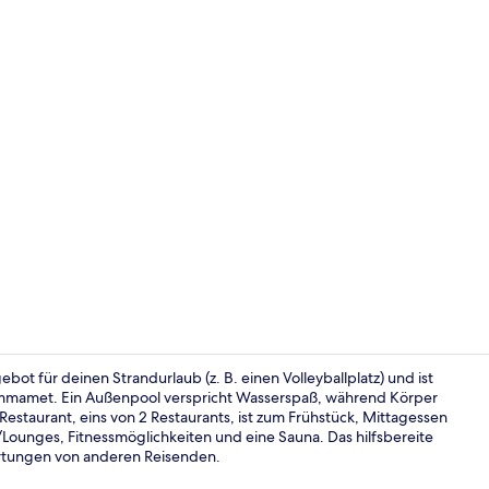
Doppelzimmer
ebot für deinen Strandurlaub (z. B. einen Volleyballplatz) und ist
ammamet. Ein Außenpool verspricht Wasserspaß, während Körper
estaurant, eins von 2 Restaurants, ist zum Frühstück, Mittagessen
Buffet
Lounges, Fitnessmöglichkeiten und eine Sauna. Das hilfsbereite
rtungen von anderen Reisenden.