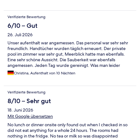
forward to seeing the hotel once all the facilities are fully
operational.
Verifizierte Bewertung
6/10 – Gut
26. Juli 2026
Unser aufenthalt war angemessen. Das personal war sehr sehr
freundlich. Handtücher wurden täglich erneuert. Der private
pool im zimmer war sehr gut, Meerblick hatte man ebenfalls.
Eine sehr schöne Aussicht. Die Sauberkeit war ebenfalls
angemessen. Jeden Tag wurde gereinigt. Was man leider
negativ anmerken muss ist, dass unser Zimmer nicht wirklich
Christina, Aufenthalt von 10 Nächten
komplett war. Auf der Toilette hing ein kabel aus der wand und
es fehlten haken für unsere Handtücher, sodass wir die
Handtücher aufs waschbecken platzieren mussten.
Verifizierte Bewertung
Ungewöhnlich war auch, dass die waschbecken sich außerhalb
des badezimmers, nämlich im zimmer befanden, aber das ist
8/10 – Sehr gut
geschmackssache. Ein großes manko war jedoch das frühstück.
18. Juni 2026
Es wird leider a la carte gebracht, es fehlt ein büffet, bei dem
man sich die sachen selber nehmen kann. An sich vom konzept
Mit Google übersetzen
her ist das keine schlechte Idee nur kann man sich das frühstück
No lunch or dinner onsite only found out when I checked in so
leider nicht so gestalten, wie man es auch am Liebsten isst. Das
did not eat anything for a whole 24 hours. The rooms had
führt dann dazu, dass man leider geschmacklich sein frühstück
nothing in the fridge. No tea or milk so was disappointed
anders erhält, als erwartet. Ebenfalls wurde uns öfter gesagt,