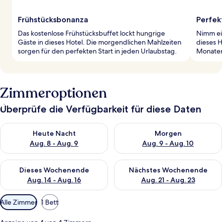
Frühstücksbonanza
Perfek
Das kostenlose Frühstücksbuffet lockt hungrige
Nimm ei
Gäste in dieses Hotel. Die morgendlichen Mahlzeiten
dieses H
sorgen für den perfekten Start in jeden Urlaubstag.
Monaten
Zimmeroptionen
Überprüfe die Verfügbarkeit für diese Daten
Überprüfe die Verfügbarkeit für heute Nacht, Aug. 8 - Aug. 9.
Überprüfe die Verfügbarkeit f
Heute Nacht
Morgen
Aug. 8 - Aug. 9
Aug. 9 - Aug. 10
Überprüfe die Verfügbarkeit für dieses Wochenende, Aug. 14 -
Überprüfe die Verfügbarkeit f
Dieses Wochenende
Nächstes Wochenende
Aug. 14 - Aug. 16
Aug. 21 - Aug. 23
Verfügbare
Alle Zimmer
1 Bett
Filter
für