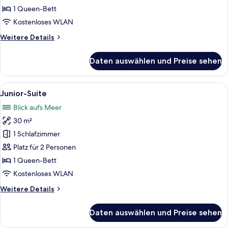
1 Queen-Bett
Kostenloses WLAN
Weitere
Weitere Details
Details
für
Daten auswählen und Preise sehen
Junior-
Suite
Alle
Ein modernes Schlafzimmer mit einem 
18
Junior-Suite
Fotos
Blick aufs Meer
für
30 m²
Junior-
Suite
1 Schlafzimmer
anzeigen
Platz für 2 Personen
1 Queen-Bett
Kostenloses WLAN
Weitere
Weitere Details
Details
für
Daten auswählen und Preise sehen
Junior-
Suite