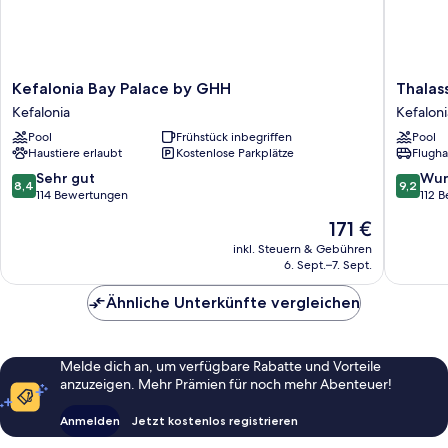
Kefalonia
Thalassa
Kefalonia Bay Palace by GHH
Thalas
Bay
Boutiqu
Kefalonia
Kefaloni
Palace
Hotel
Pool
Frühstück inbegriffen
Pool
by
-
Haustiere erlaubt
Kostenlose Parkplätze
Flugha
GHH
Adults
Kefalonia
Only
8.4
9.2
Sehr gut
Wun
8,4
9,2
Kefaloni
von
von
114 Bewertungen
112 
10,
10,
Der
171 €
Sehr
Wunder
Preis
gut,
112
inkl. Steuern & Gebühren
beträgt
6. Sept.–7. Sept.
114
Bewert
171 €
Bewertungen
Ähnliche Unterkünfte vergleichen
Melde dich an, um verfügbare Rabatte und Vorteile
anzuzeigen. Mehr Prämien für noch mehr Abenteuer!
Anmelden
Jetzt kostenlos registrieren