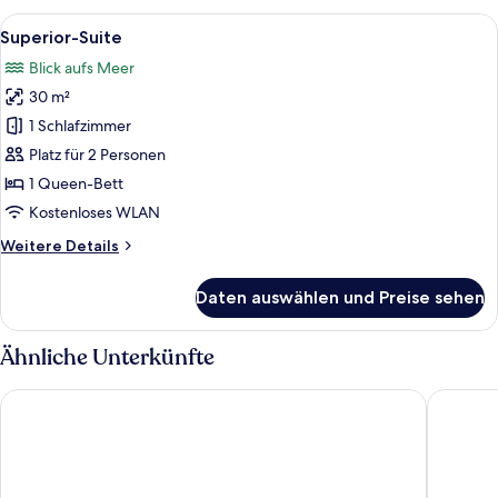
Alle
Ein Schlafzimmer mit großem Fenster, 
28
Superior-Suite
Fotos
Blick aufs Meer
für
30 m²
Superior-
Suite
1 Schlafzimmer
anzeigen
Platz für 2 Personen
1 Queen-Bett
Kostenloses WLAN
Weitere
Weitere Details
Details
für
Daten auswählen und Preise sehen
Superior-
Suite
Ähnliche Unterkünfte
Kefalonia Bay Palace by GHH
Thalassa