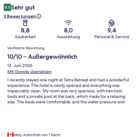
Sehr gut
8,0
3 Bewertungen
8,8
8,0
9,4
Sauberkeit
Ausstattung
Personal & Service
Bewertungen
Verifizierte Bewertung
10/10 – Außergewöhnlich
13. Juni 2026
Mit Google übersetzen
I recently stayed one night at Tetra Retreat and had a wonderful
experience. The hotel is newly opened and everything was
impeccably clean. My room was very spacious, with two twin
beds and a private pool at the back, which made for a relaxing
stay. The beds were comfortable, and the water pressure and
temperature in the shower were perfect. I also enjoyed an
excellent massage during my visit. As the hotel is still new, the
sauna and steam room were not yet ready for guests. My only
suggestion would be to add another garbage bin near the
bathroom sink area, as there was only one in the toilet section.
Overall, I had a great stay and would definitely return. I look
Mary, Aufenthalt von 1 Nacht