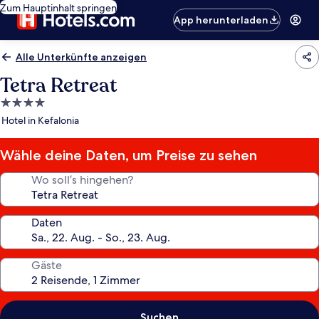
Zum Hauptinhalt springen
App herunterladen
Alle Unterkünfte anzeigen
Tetra Retreat
4.0-
Sterne-
Hotel in Kefalonia
Unterkunft
Wähle deine Daten, um Preise zu sehen
Wo soll’s hingehen?
Daten
Gäste
Suchen