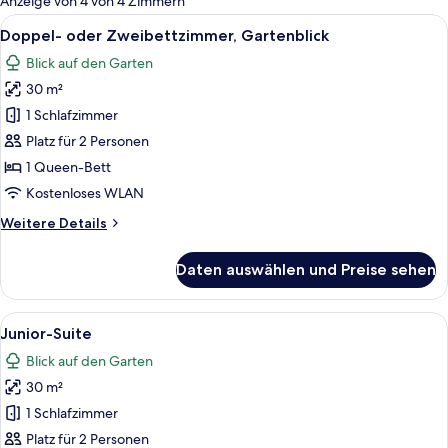
Anzeige von 4 von 4 Zimmern
Zimmer
Alle
Ein modernes Hotelzimmer mit Duschka
4
Doppel- oder Zweibettzimmer, Gartenblick
Fotos
Blick auf den Garten
für
30 m²
Doppel-
oder
1 Schlafzimmer
Zweibettzimmer,
Platz für 2 Personen
Gartenblick
1 Queen-Bett
anzeigen
Kostenloses WLAN
Weitere
Weitere Details
Details
für
Daten auswählen und Preise sehen
Doppel-
oder
Zweibettzimmer,
Alle
Ein modernes Schlafzimmer mit Bett, 
11
Gartenblick
Junior-Suite
Fotos
Blick auf den Garten
für
30 m²
Junior-
Suite
1 Schlafzimmer
anzeigen
Platz für 2 Personen