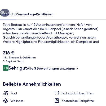
rück
Weiter
70+
Übersicht
Zimmer
Lage
Richtlinien
Tetra Retreat ist nur 15 Autominuten entfernt von: Hafen von
Argostoli. Du kannst dich im Außenpool (je nach Saison geöffnet)
erfrischen und dich anschließend mit Massagen,
Gesichtsbehandlungen oder Aromatherapie verwöhnen lassen.
Weitere Highlights sind Fitnessmöglichkeiten, ein Dampfbad und
ein Garten.
Der
316 €
aktuelle
inkl. Steuern & Gebühren
Preis
5. Sept.–6. Sept.
Innenbereich
beträgt
Bewertungen
Sehr gut
8,0
Alle 3 Bewertungen anzeigen
316 €.
8,0 von 10.
Beliebte Annehmlichkeiten
Pool
Frühstück inbegriffen
Wellness
Kostenlose Parkplätze