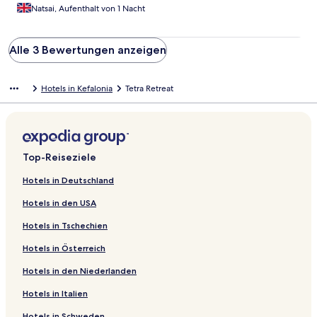
dass diverse sachen nicht vorhanden seinen, obwohl sie auf der
Natsai, Aufenthalt von 1 Nacht
karte standen. Das war uns auf dauer dann zu nervig, sodass wir
dann woanders frühstücken gegangen sind. Die Unterkunft war
ebenfalls teilweise sehr laut durch personal, das morgens jn
Alle 3 Bewertungen anzeigen
anderen Zimmern gebohrt hatte, Reinigunspersobal das
mirgens geklingelt hatt, um sauber machen zu dürfen. Ebenfalls
hört man sehr oft flugzeuge, was hedoch bicht unangenehm
Hotels in Kefalonia
Tetra Retreat
war.
Top-Reiseziele
Hotels in Deutschland
Hotels in den USA
Hotels in Tschechien
Hotels in Österreich
Hotels in den Niederlanden
Hotels in Italien
Hotels in Schweden