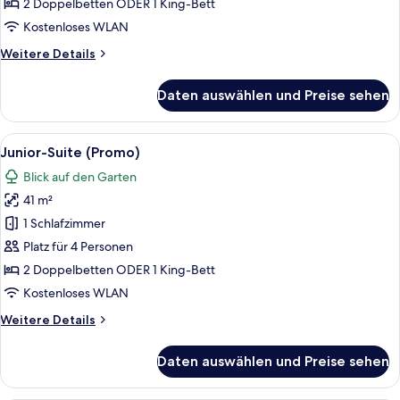
Poolseite
2 Doppelbetten ODER 1 King-Bett
anzeigen
Kostenloses WLAN
Weitere
Weitere Details
Details
für
Daten auswählen und Preise sehen
Junior-
Suite,
Poolseite
Alle
Ein Hotelzimmer mit einer Couch, eine
7
Junior-Suite (Promo)
Fotos
Blick auf den Garten
für
41 m²
Junior-
Suite
1 Schlafzimmer
(Promo)
Platz für 4 Personen
anzeigen
2 Doppelbetten ODER 1 King-Bett
Kostenloses WLAN
Weitere
Weitere Details
Details
für
Daten auswählen und Preise sehen
Junior-
Suite
(Promo)