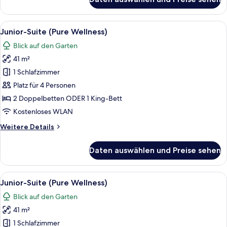
Junior-
Suite,
am
Alle
Ein modernes Hotelzimmer mit Bett, ei
5
Strand
Junior-Suite (Pure Wellness)
Fotos
Blick auf den Garten
für
41 m²
Junior-
Suite
1 Schlafzimmer
(Pure
Platz für 4 Personen
Wellness)
2 Doppelbetten ODER 1 King-Bett
anzeigen
Kostenloses WLAN
Weitere
Weitere Details
Details
für
Daten auswählen und Preise sehen
Junior-
Suite
(Pure
Alle
Ein modernes Hotelzimmer mit Bett, ei
5
Wellness)
Junior-Suite (Pure Wellness)
Fotos
Blick auf den Garten
für
41 m²
Junior-
Suite
1 Schlafzimmer