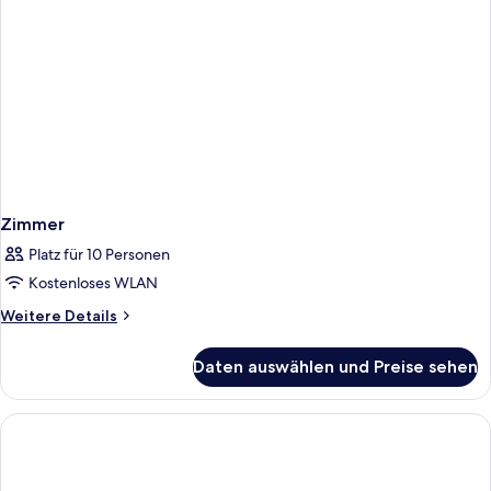
Zimmer
Platz für 10 Personen
Kostenloses WLAN
Weitere
Weitere Details
Details
für
Daten auswählen und Preise sehen
Zimmer