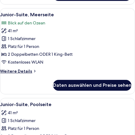
Suite
(Tropical
Alle
Ein Strandresort mit strohgedeckten 
7
View)
Junior-Suite, Meerseite
Fotos
Blick auf den Ozean
für
41 m²
Junior-
Suite,
1 Schlafzimmer
Meerseite
Platz für 1 Person
anzeigen
2 Doppelbetten ODER 1 King-Bett
Kostenloses WLAN
Weitere
Weitere Details
Details
für
Daten auswählen und Preise sehen
Junior-
Suite,
Meerseite
Alle
Ein modernes Hotelzimmer mit einer 
7
Junior-Suite, Poolseite
Fotos
41 m²
für
1 Schlafzimmer
Junior-
Suite,
Platz für 1 Person