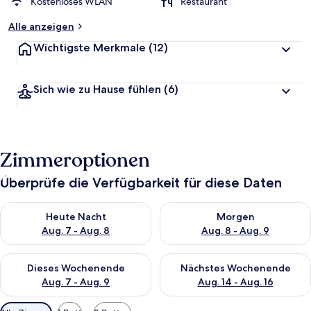
Kostenloses WLAN
Restaurant
Alle anzeigen
Wichtigste Merkmale
(12)
Sich wie zu Hause fühlen
(6)
Zimmeroptionen
Überprüfe die Verfügbarkeit für diese Daten
Überprüfe die Verfügbarkeit für heute Nacht, Aug. 7 - Aug. 8.
Überprüfe die Verfügbarkeit f
Heute Nacht
Morgen
Aug. 7 - Aug. 8
Aug. 8 - Aug. 9
Überprüfe die Verfügbarkeit für dieses Wochenende, Aug. 7 - 
Überprüfe die Verfügbarkeit f
Dieses Wochenende
Nächstes Wochenende
Aug. 7 - Aug. 9
Aug. 14 - Aug. 16
Verfügbare