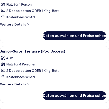
(Pure
Platz für 1 Person
Wellness)
2 Doppelbetten ODER 1 King-Bett
anzeigen
Kostenloses WLAN
Weitere
Weitere Details
Details
für
Daten auswählen und Preise sehen
Junior-
Suite
(Pure
Alle
Ein kompakter Wohnraum mit Küchenzei
5
Wellness)
Junior-Suite, Terrasse (Pool Access)
Fotos
41 m²
für
Platz für 4 Personen
Junior-
Suite,
2 Doppelbetten ODER 1 King-Bett
Terrasse
Kostenloses WLAN
(Pool
Weitere
Weitere Details
Access)
Details
anzeigen
für
Daten auswählen und Preise sehen
Junior-
Suite,
Terrasse
Alle
Ein kompakter Wohnraum mit Küchenzei