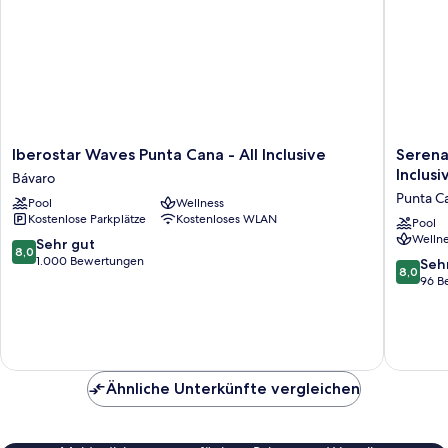
Iberostar
Serena
Iberostar Waves Punta Cana - All Inclusive
Serena
Waves
Caribe
Inclusi
Bávaro
Punta
Club
Punta C
Pool
Wellness
Cana
Family
Kostenlose Parkplätze
Kostenloses WLAN
-
Beach
Pool
Wellne
All
Resort
8.0
Sehr gut
8,0
Inclusive
–
von
1.000 Bewertungen
8.0
Seh
8,0
Bávaro
All
10,
von
96 B
Inclusiv
Sehr
10,
Punta
gut,
Sehr
Cana
1.000
gut,
Bewertungen
96
Bewert
Ähnliche Unterkünfte vergleichen