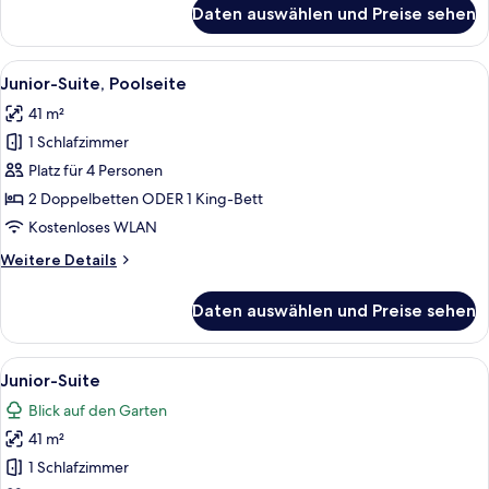
für
Daten auswählen und Preise sehen
Junior-
Suite,
Meerseite
Alle
Ein modernes Hotelzimmer mit einer 
5
Junior-Suite, Poolseite
Fotos
41 m²
für
1 Schlafzimmer
Junior-
Suite,
Platz für 4 Personen
Poolseite
2 Doppelbetten ODER 1 King-Bett
anzeigen
Kostenloses WLAN
Weitere
Weitere Details
Details
für
Daten auswählen und Preise sehen
Junior-
Suite,
Poolseite
Alle
Ein modernes Hotelzimmer mit Bett, Sc
8
Junior-Suite
Fotos
Blick auf den Garten
für
41 m²
Junior-
Suite
1 Schlafzimmer