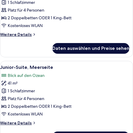
Suite
1 Schlafzimmer
(Tropical
Platz für 4 Personen
View)
2 Doppelbetten ODER 1 King-Bett
anzeigen
Kostenloses WLAN
Weitere
Weitere Details
Details
für
Daten auswählen und Preise sehen
Junior-
Suite
(Tropical
Alle
Ein Strandresort mit strohgedeckten 
6
View)
Junior-Suite, Meerseite
Fotos
Blick auf den Ozean
für
41 m²
Junior-
Suite,
1 Schlafzimmer
Meerseite
Platz für 4 Personen
anzeigen
2 Doppelbetten ODER 1 King-Bett
Kostenloses WLAN
Weitere
Weitere Details
Details