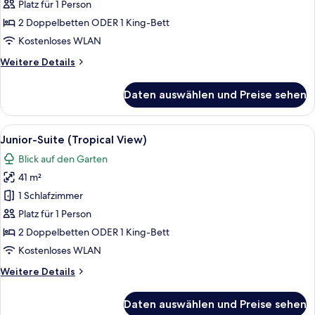
anzeigen
Platz für 1 Person
2 Doppelbetten ODER 1 King-Bett
Kostenloses WLAN
Weitere
Weitere Details
Details
für
Daten auswählen und Preise sehen
Junior-
Suite
Alle
Ein modernes Hotelzimmer mit Bett, ei
8
Junior-Suite (Tropical View)
Fotos
Blick auf den Garten
für
41 m²
Junior-
Suite
1 Schlafzimmer
(Tropical
Platz für 1 Person
View)
2 Doppelbetten ODER 1 King-Bett
anzeigen
Kostenloses WLAN
Weitere
Weitere Details
Details
für
Daten auswählen und Preise sehen
Junior-