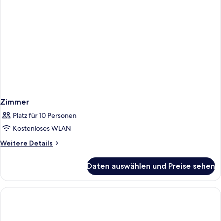
Zimmer
Platz für 10 Personen
Kostenloses WLAN
Weitere
Weitere Details
Details
für
Daten auswählen und Preise sehen
Zimmer