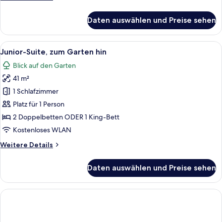
Details
für
Daten auswählen und Preise sehen
Junior-
Suite,
zum
Alle
Ein modernes Hotelzimmer mit Bett, ei
6
Garten
Junior-Suite, zum Garten hin
Fotos
hin
Blick auf den Garten
für
41 m²
Junior-
Suite,
1 Schlafzimmer
zum
Platz für 1 Person
Garten
2 Doppelbetten ODER 1 King-Bett
hin
Kostenloses WLAN
anzeigen
Weitere
Weitere Details
Details
für
Daten auswählen und Preise sehen
Junior-
Suite,
zum
Garten
hin