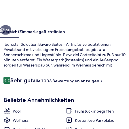
Suites
-
All
rück
Weiter
Inclusive
93+
Übersicht
Zimmer
Lage
Richtlinien
Iberostar Selection Bávaro Suites - All Inclusive besitzt einen
Privatstrand mit vielseitigem Freizeitangebot; es gibt u. a.
Sonnenschirme und Liegestühle. Playa del Cortecito ist zu Fuß nur 10
Minuten entfernt. Ein Wasserpark (kostenlos) und ein Außenpool
sorgen für Wasserspaß pur, während im Wellnessbereich mit
Tiefengewebe-Massagen, Ganzkörperwickeln und Aromatherapie
für Entspannung gesorgt wird. Das Gastronomieangebot umfasst
Bewertungen
Sehr gut
15 Restaurants und 8 Bars/Lounges. Als weitere Highlights bietet
8,2
Alle 1.003 Bewertungen anzeigen
8,2 von 10.
diese Unterkunft im luxuriösen Stil einen Golfplatz, ein Casino und
einen Nachtclub. Andere Reisende mögen das hilfsbereite Personal
Außenpool, Sonnenschirme, Liegestüh
und den allgemeinen Zustand der Unterkunft.
Beliebte Annehmlichkeiten
Pool
Frühstück inbegriffen
Wellness
Kostenlose Parkplätze