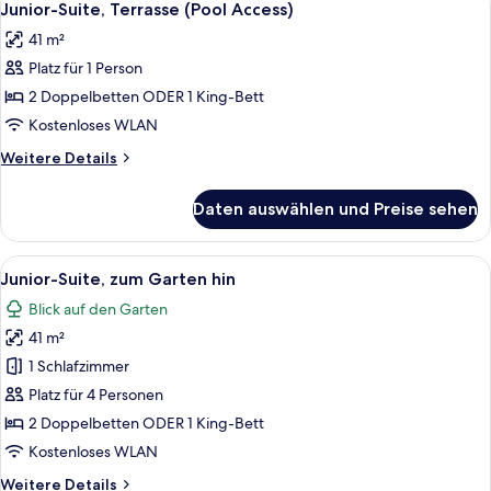
5
(Pool
Junior-Suite, Terrasse (Pool Access)
Fotos
Access)
41 m²
für
Platz für 1 Person
Junior-
Suite,
2 Doppelbetten ODER 1 King-Bett
Terrasse
Kostenloses WLAN
(Pool
Weitere
Weitere Details
Access)
Details
anzeigen
für
Daten auswählen und Preise sehen
Junior-
Suite,
Terrasse
Alle
Ein modernes Hotelzimmer mit Bett, ei
6
(Pool
Junior-Suite, zum Garten hin
Fotos
Access)
Blick auf den Garten
für
41 m²
Junior-
Suite,
1 Schlafzimmer
zum
Platz für 4 Personen
Garten
2 Doppelbetten ODER 1 King-Bett
hin
Kostenloses WLAN
anzeigen
Weitere
Weitere Details