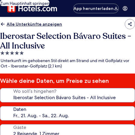
Zum Hauptinhalt springen
App herunterladen
Alle Unterkünfte anzeigen
Iberostar Selection Bávaro Suites -
All Inclusive
5.0-
Sterne-
Unterkunft im gehobenen Stil direkt am Strand und mit Golfplatz vor
Unterkunft
Ort - Iberostar-Golfplatz (2,1 km)
Wähle deine Daten, um Preise zu sehen
Wo soll’s hingehen?
Daten
Gäste