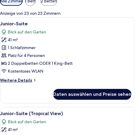
Alle Zimmer
1 Bett
2 Betten
Filter
für
Anzeige von 23 von 23 Zimmern
Zimmer
Alle
Ein modernes Hotelzimmer mit Bett, Sc
7
Junior-Suite
Fotos
Blick auf den Garten
für
41 m²
Junior-
Suite
1 Schlafzimmer
anzeigen
Platz für 4 Personen
2 Doppelbetten ODER 1 King-Bett
Kostenloses WLAN
Weitere
Weitere Details
Details
für
Daten auswählen und Preise sehen
Junior-
Suite
Alle
Ein modernes Hotelzimmer mit Bett, ei
7
Junior-Suite (Tropical View)
Fotos
Blick auf den Garten
für
41 m²
Junior-