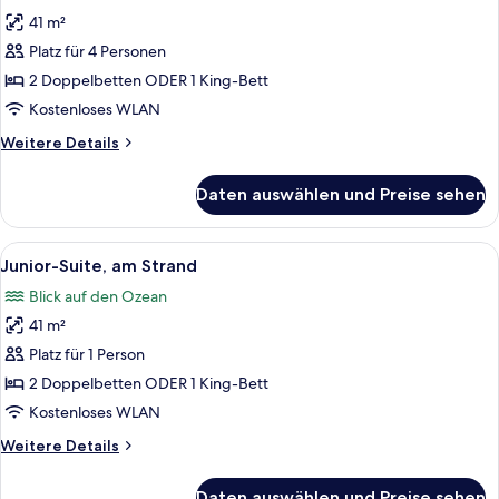
für
41 m²
Junior-
Suite,
Platz für 4 Personen
am
2 Doppelbetten ODER 1 King-Bett
Strand
Kostenloses WLAN
anzeigen
Weitere
Weitere Details
Details
für
Daten auswählen und Preise sehen
Junior-
Suite,
am
Alle
Ein modernes Hotelzimmer mit Bett, Sc
5
Strand
Junior-Suite, am Strand
Fotos
Blick auf den Ozean
für
41 m²
Junior-
Suite,
Platz für 1 Person
am
2 Doppelbetten ODER 1 King-Bett
Strand
Kostenloses WLAN
anzeigen
Weitere
Weitere Details
Details
für
Daten auswählen und Preise sehen