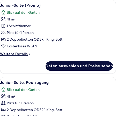
Alle
Ein Hotelzimmer mit einer Couch, eine
6
Junior-Suite (Promo)
Fotos
Blick auf den Garten
für
41 m²
Junior-
Suite
1 Schlafzimmer
(Promo)
Platz für 1 Person
anzeigen
2 Doppelbetten ODER 1 King-Bett
Kostenloses WLAN
Weitere
Weitere Details
Details
für
Daten auswählen und Preise sehen
Junior-
Suite
(Promo)
Alle
Ein modernes Hotelzimmer mit einer 
5
Junior-Suite, Poolzugang
Fotos
Blick auf den Garten
für
41 m²
Junior-
Suite,
Platz für 1 Person
Poolzugang
2 Doppelbetten ODER 1 King-Bett
anzeigen