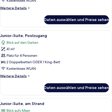
Kostenloses WLAN
Weitere
Weitere Details
Details
für
Daten auswählen und Preise sehen
Junior-
Suite,
Poolzugang
Alle
Ein modernes Hotelzimmer mit einer 
5
Junior-Suite, Poolzugang
Fotos
Blick auf den Garten
für
41 m²
Junior-
Suite,
Platz für 4 Personen
Poolzugang
2 Doppelbetten ODER 1 King-Bett
anzeigen
Kostenloses WLAN
Weitere
Weitere Details
Details
für
Daten auswählen und Preise sehen
Junior-
Suite,
Poolzugang
Alle
Ein modernes Hotelzimmer mit Bett, Sc
5
Junior-Suite, am Strand
Fotos
Blick aufs Meer