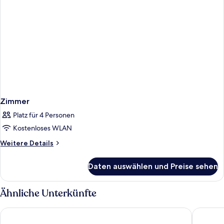
Zimmer
Platz für 4 Personen
Kostenloses WLAN
Weitere
Weitere Details
Details
für
Daten auswählen und Preise sehen
Zimmer
Ähnliche Unterkünfte
Iberostar Waves Punta Cana - All Inclusive
Serenade