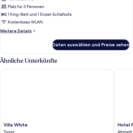
anzeigen
Platz für 3 Personen
1 King-Bett und 1 Einzel-Schlafsofa
Kostenloses WLAN
Weitere
Weitere Details
Details
für
Daten auswählen und Preise sehen
Royal-
Zimmer
Ähnliche Unterkünfte
Villa White
Hotel Pa
Villa
Hotel
Villa White
Hotel 
White
Pasike
Trogir
Altstadt