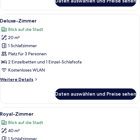
Daten auswählen und Preise sehen
Familienzimmer,
1 King-
Bett
Alle
Ein Hotelzimmer mit zwei Betten, ein
7
und
Deluxe-Zimmer
Fotos
Schlafsofa
Blick auf die Stadt
für
20 m²
Deluxe-
Zimmer
1 Schlafzimmer
anzeigen
Platz für 3 Personen
2 Einzelbetten und 1 Einzel-Schlafsofa
Kostenloses WLAN
Weitere
Weitere Details
Details
für
Daten auswählen und Preise sehen
Deluxe-
Zimmer
Alle
Royal-Zimmer | Wohnbereich | 51-cm-
10
Royal-Zimmer
Fotos
Blick auf die Stadt
für
40 m²
Royal-
Zimmer
1 Schlafzimmer