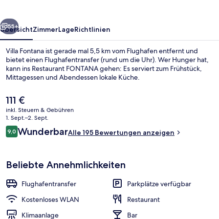
rück
Weiter
55+
Übersicht
Zimmer
Lage
Richtlinien
Villa Fontana ist gerade mal 5,5 km vom Flughafen entfernt und
bietet einen Flughafentransfer (rund um die Uhr). Wer Hunger hat,
kann ins Restaurant FONTANA gehen: Es serviert zum Frühstück,
Mittagessen und Abendessen lokale Küche.
Der
111 €
aktuelle
inkl. Steuern & Gebühren
Preis
1. Sept.–2. Sept.
beträgt
Bewertungen
Wunderbar
9,0
Außenbereich
Alle 195 Bewertungen anzeigen
111 €.
9,0 von 10.
Beliebte Annehmlichkeiten
Flughafentransfer
Parkplätze verfügbar
Kostenloses WLAN
Restaurant
Klimaanlage
Bar