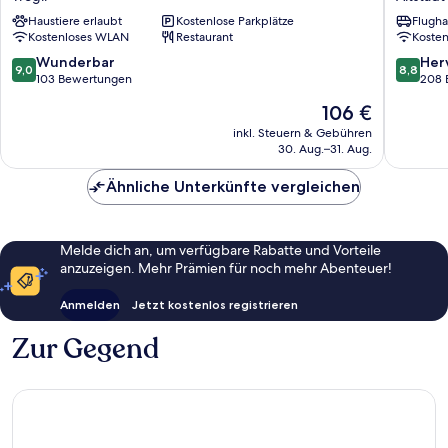
Trogir
Altstadt
Haustiere erlaubt
Kostenlose Parkplätze
Flugha
von
Kostenloses WLAN
Restaurant
Koste
Trogir
9.0
8.8
Wunderbar
Her
9,0
8,8
von
von
103 Bewertungen
208 
10,
10,
Der
106 €
Wunderbar,
Hervorr
Preis
103
208
inkl. Steuern & Gebühren
beträgt
30. Aug.–31. Aug.
Bewertungen
Bewert
106 €
Ähnliche Unterkünfte vergleichen
Melde dich an, um verfügbare Rabatte und Vorteile
anzuzeigen. Mehr Prämien für noch mehr Abenteuer!
Anmelden
Jetzt kostenlos registrieren
Zur Gegend