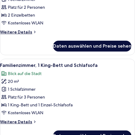
anzeigen
Platz für 2 Personen
2 Einzelbetten
Kostenloses WLAN
Weitere
Weitere Details
Details
für
Daten auswählen und Preise sehen
Standardzimmer,
2 Einzelbetten
Alle
Ein Hotelzimmer mit Bett, Sofa, Ferns
7
Familienzimmer, 1 King-Bett und Schlafsofa
Fotos
Blick auf die Stadt
für
20 m²
Familienzimmer,
1 King-
1 Schlafzimmer
Bett
Platz für 3 Personen
und
1 King-Bett und 1 Einzel-Schlafsofa
Schlafsofa
Kostenloses WLAN
anzeigen
Weitere
Weitere Details
Details
für