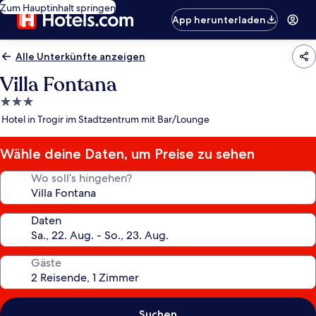
Zum Hauptinhalt springen
App herunterladen
Alle Unterkünfte anzeigen
Villa Fontana
3.0-
Sterne-
Hotel in Trogir im Stadtzentrum mit Bar/Lounge
Unterkunft
Wähle deine Daten, um Preise zu sehen
Wo soll’s hingehen?
Daten
Gäste
Suchen