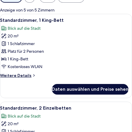
Filter
für
Anzeige von 5 von 5 Zimmern
Zimmer
Alle
Ein Hotelzimmer mit Bett, Nachttische
12
Standardzimmer, 1 King-Bett
Fotos
Blick auf die Stadt
für
20 m²
Standardzimmer,
1 King-
1 Schlafzimmer
Bett
Platz für 2 Personen
anzeigen
1 King-Bett
Kostenloses WLAN
Weitere
Weitere Details
Details
für
Daten auswählen und Preise sehen
Standardzimmer,
1 King-
Bett
Alle
Ein Doppelbett mit einem gemusterten
13
Standardzimmer, 2 Einzelbetten
Fotos
Blick auf die Stadt
für
20 m²
Standardzimmer,
2 Einzelbetten
1 Schlafzimmer