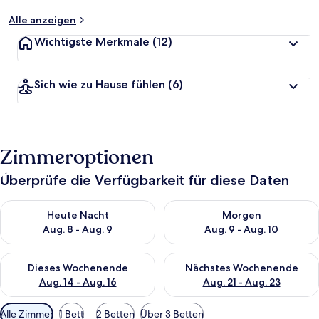
Alle anzeigen
Wichtigste Merkmale
(12)
Sich wie zu Hause fühlen
(6)
Zimmeroptionen
Überprüfe die Verfügbarkeit für diese Daten
Überprüfe die Verfügbarkeit für heute Nacht, Aug. 8 - Aug. 9.
Überprüfe die Verfügbarkeit f
Heute Nacht
Morgen
Aug. 8 - Aug. 9
Aug. 9 - Aug. 10
Überprüfe die Verfügbarkeit für dieses Wochenende, Aug. 14 -
Überprüfe die Verfügbarkeit f
Dieses Wochenende
Nächstes Wochenende
Aug. 14 - Aug. 16
Aug. 21 - Aug. 23
Verfügbare
Alle Zimmer
1 Bett
2 Betten
Über 3 Betten