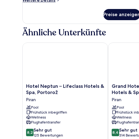
with
Details
Balcony
für
Preise anzeige
Double
anzeigen
Room
Sea
Ähnliche Unterkünfte
View
with
Balcony
Hotel Neptun – Lifeclass Hotels & Spa, Portorož
Grand Hotel P
Hotel
Grand
Hotel Neptun – Lifeclass Hotels &
Grand Hotel
Neptun
Hotel
Spa, Portorož
Hotels & Sp
–
Portorož
Piran
Piran
Lifeclass
–
Hotels
Pool
Lifeclass
Pool
Frühstück inbegriffen
Frühstück inb
&
Hotels
Wellness
Wellness
Spa,
&
Flughafentransfer
Flughafentra
Portorož
Spa,
8.2
8.4
Piran
Sehr gut
Portorož
Sehr gut
8,2
8,4
von
von
125 Bewertungen
Piran
314 Bewert