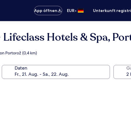
•
App öffnen
EUR
Unterkunft registr
 Lifeclass Hotels & Spa, Po
on Portorož (0,4 km)
Daten
G