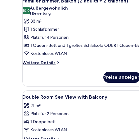
Familienzimmer, Balkon (2 adults + 2 children)
Fotos
Außergewöhnlich
für
10,0
10,0 von 10
(1
1 Bewertung
Familienzimmer,
Bewertung)
33 m²
Balkon
1 Schlafzimmer
(2
Platz für 4 Personen
adults
1 Queen-Bett und 1 großes Schlafsofa ODER 1 Queen-B
+
Kostenloses WLAN
2
children)
Weitere
Weitere Details
anzeigen
Details
für
Preise anzeige
Familienzimmer,
Balkon
(2
Alle
Hochwertige Bettwaren, Miniba
2
adults
Double Room Sea View with Balcony
Fotos
+
21 m²
2
für
children)
Platz für 2 Personen
Double
Room
1 Doppelbett
Sea
Kostenloses WLAN
View
Weitere
Weitere Details