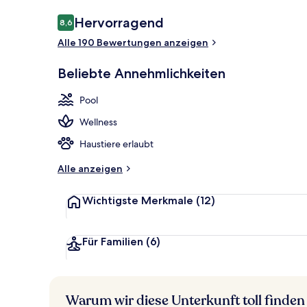
Bewertungen
Hervorragend
8,6
8,6 von 10.
Alle 190 Bewertungen anzeigen
Strand-/Meer
Beliebte Annehmlichkeiten
Pool
Wellness
Haustiere erlaubt
Alle anzeigen
Wichtigste Merkmale
(12)
Für Familien
(6)
Warum wir diese Unterkunft toll finden