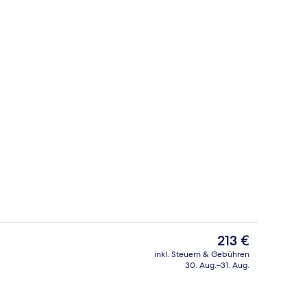
s
Strandbar
Der
213 €
aktuelle
inkl. Steuern & Gebühren
Preis
30. Aug.–31. Aug.
inken
Restaurant
beträgt
213 €.