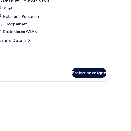
OUBLE WITH BALCONY
otos
21 m²
ür
Platz für 2 Personen
OUBLE
ITH
1 Doppelbett
ALCONY
Kostenloses WLAN
nzeigen
itere
itere Details
tails
r
OUBLE
ITH
ALCONY
Preise anzeigen