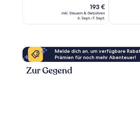
10,
10,
Der
193 €
Sehr
Sehr
Preis
gut,
gut,
inkl. Steuern & Gebühren
beträgt
6. Sept.–7. Sept.
125
314
193 €
Bewertungen
Bewertungen
Melde dich an, um verfügbare Rabat
Prämien für noch mehr Abenteuer!
Zur Gegend