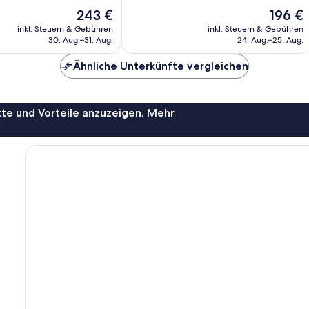
Wunderbar,
Der
Der
243 €
196 €
237
Preis
Preis
Bewertungen
inkl. Steuern & Gebühren
inkl. Steuern & Gebühren
beträgt
beträgt
30. Aug.–31. Aug.
24. Aug.–25. Aug.
243 €
196 €
Ähnliche Unterkünfte vergleichen
te und Vorteile anzuzeigen. Mehr