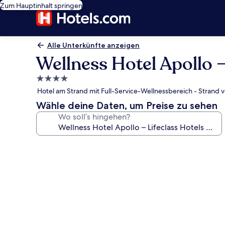
Zum Hauptinhalt springen
Alle Unterkünfte anzeigen
Wellness Hotel Apollo –
4.0-
Sterne-
Hotel am Strand mit Full-Service-Wellnessbereich - Strand v
Unterkunft
Wähle deine Daten, um Preise zu sehen
Wo soll’s hingehen?
Fotogalerie
von
Wellness
Hotel
Apollo
–