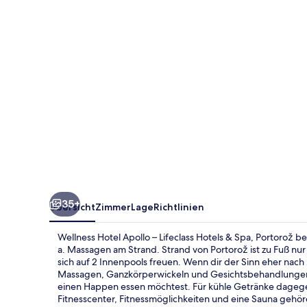
Lifeclass
Hotels
&
Spa,
Portorož
35+
Übersicht
Zimmer
Lage
Richtlinien
Wellness Hotel Apollo – Lifeclass Hotels & Spa, Portorož bes
a. Massagen am Strand. Strand von Portorož ist zu Fuß nu
sich auf 2 Innenpools freuen. Wenn dir der Sinn eher nach
Massagen, Ganzkörperwickeln und Gesichtsbehandlungen 
einen Happen essen möchtest. Für kühle Getränke dagegen 
Fitnesscenter, Fitnessmöglichkeiten und eine Sauna gehö