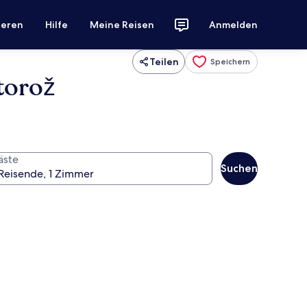
ieren
Hilfe
Meine Reisen
Anmelden
Teilen
Speichern
rtorož
äste
Suchen