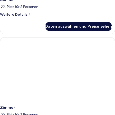
Fotos
Platz für 2 Personen
für
Zimmer
Weitere
Weitere Details
Details
anzeigen
für
Daten auswählen und Preise sehen
Zimmer
Zimmer
Platz für 2 Personen