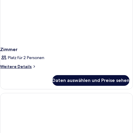
Zimmer
Platz für 2 Personen
Weitere
Weitere Details
Details
für
Daten auswählen und Preise sehen
Zimmer