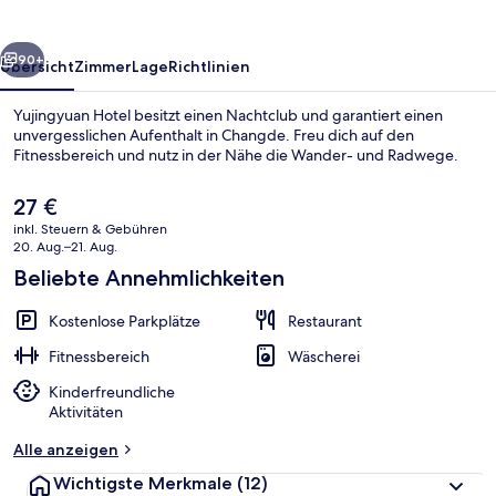
rück
Weiter
90+
Übersicht
Zimmer
Lage
Richtlinien
Yujingyuan Hotel besitzt einen Nachtclub und garantiert einen
unvergesslichen Aufenthalt in Changde. Freu dich auf den
Fitnessbereich und nutz in der Nähe die Wander- und Radwege.
Der
27 €
aktuelle
inkl. Steuern & Gebühren
Preis
20. Aug.–21. Aug.
beträgt
Beliebte Annehmlichkeiten
27 €.
Innenbereich
Kostenlose Parkplätze
Restaurant
Fitnessbereich
Wäscherei
Kinderfreundliche
Aktivitäten
Alle anzeigen
Wichtigste Merkmale
(12)