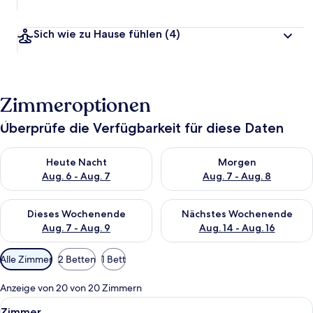
Sich wie zu Hause fühlen
(4)
Zimmeroptionen
Überprüfe die Verfügbarkeit für diese Daten
Überprüfe die Verfügbarkeit für heute Nacht, Aug. 6 - Aug. 7.
Überprüfe die Verfügbarkeit f
Heute Nacht
Morgen
Aug. 6 - Aug. 7
Aug. 7 - Aug. 8
Überprüfe die Verfügbarkeit für dieses Wochenende, Aug. 7 - 
Überprüfe die Verfügbarkeit f
Dieses Wochenende
Nächstes Wochenende
Aug. 7 - Aug. 9
Aug. 14 - Aug. 16
Verfügbare
Alle Zimmer
2 Betten
1 Bett
Filter
für
Anzeige von 20 von 20 Zimmern
Zimmer
Alle
Ein modernes Badezimmer mit großem 
2
Zimmer