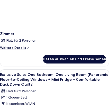
Zimmer
Platz für 2 Personen
Weitere
Weitere Details
Details
für
Daten auswählen und Preise sehen
Zimmer
Alle
Ein modernes Hotelzimmer mit einem g
8
Exclusive Suite One Bedroom, One Living Room (Panoramic
Fotos
Floor-to-Ceiling Windows + Mini Fridge + Comfortable
für
Duck Down Quilts)
Exclusive
Platz für 2 Personen
Suite
1 Queen-Bett
One
Kostenloses WLAN
Bedroom,