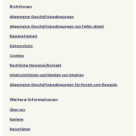
u
e
I
o
o
C
Richtlinien
a
l
n
r
t
h
n
n
t
e
a
Allgemeine Geschäftsbedingungen
L
s
l
n
o
C
g
Allgemeine Geschäftsbedingungen von FeWo-direkt
n
e
d
g
n
e
Barrierefreiheit
b
t
Datenschutz
a
e
)
r
Cookies
)
Rechtliche Hinweise/Kontakt
Inhaltsrichtlinien und Melden von Inhalten
Allgemeine Geschäftsbedingungen für Hotels.com Rewards
Weitere Informationen
Über uns
Karriere
Reiseführer