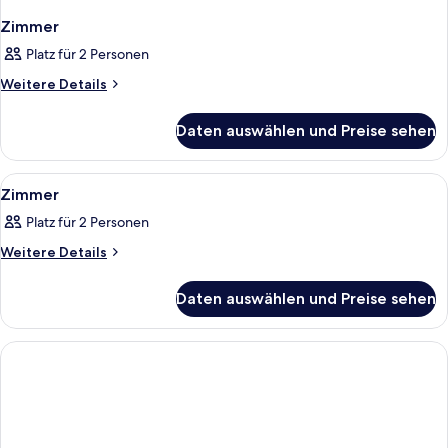
Zimmer
Platz für 2 Personen
Weitere
Weitere Details
Details
für
Daten auswählen und Preise sehen
Zimmer
Alle
Ein modernes Badezimmer mit einer g
1
Zimmer
Fotos
Platz für 2 Personen
für
Zimmer
Weitere
Weitere Details
Details
anzeigen
für
Daten auswählen und Preise sehen
Zimmer