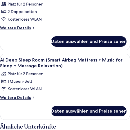
Room
Platz für 2 Personen
für
2 Doppelbetten
Smart
2-
Kostenloses WLAN
bed
Weitere
Weitere Details
Room
Details
für
anzeigen
Daten auswählen und Preise sehen
Smart
2-
bed
Alle
Ein Hotelzimmer mit einem großen Bett
5
Room
Ai Deep Sleep Room (Smart Airbag Mattress + Music for
Fotos
Sleep + Massage Relaxation)
für
Platz für 2 Personen
Ai
1 Queen-Bett
Deep
Kostenloses WLAN
Sleep
Room
Weitere
Weitere Details
Details
(Smart
für
Airbag
Daten auswählen und Preise sehen
Ai
Mattress
Deep
+
Sleep
Ähnliche Unterkünfte
Room