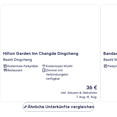
Music
(Smart
for
Hilton Garden Inn Changde Dingcheng
Bandao H
Airbag
Sleep
Mattress
+
+
Music
Massage
for
Relaxation)
Sleep
anzeigen
+
Massage
Relaxation)
Hilton
Bandao
Hilton Garden Inn Changde Dingcheng
Bandao
Garden
Holiday
Bezirk Dingcheng
Bezirk 
Inn
Hotel
Kostenlose Parkplätze
Kostenloses WLAN
Parkpl
Changde
Bezirk
Restaurant
Zimmer mit
Dingcheng
Wuling
Verbindungstür
Bezirk
verfügbar
Dingcheng
Der
36 €
Preis
inkl. Steuern & Gebühren
beträgt
7. Aug.–8. Aug.
36 €
Ähnliche Unterkünfte vergleichen