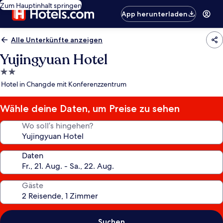
Zum Hauptinhalt springen
App herunterladen
Alle Unterkünfte anzeigen
Yujingyuan Hotel
2.0-
Sterne-
Hotel in Changde mit Konferenzzentrum
Unterkunft
Wähle deine Daten, um Preise zu sehen
Wo soll’s hingehen?
Daten
Gäste
Suchen