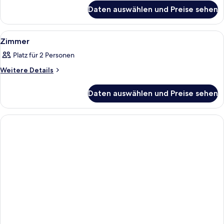
für
Daten auswählen und Preise sehen
Zimmer
Alle
Ein modernes Hotelzimmer mit einem g
1
Zimmer
Fotos
Platz für 2 Personen
für
Zimmer
Weitere
Weitere Details
Details
anzeigen
für
Daten auswählen und Preise sehen
Zimmer