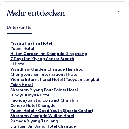
Mehr entdecken
Unterkünfte
L
Yiyang Huatian Hotel
i
L
Youmi Hotel
n
i
L
Hilton Garden Inn Changde Dingcheng
k
n
i
L
7 Days Inn Yiyang Center Branch
,
k
n
i
L
Ji Hotel
d
,
k
n
i
L
Wyndham Garden Changde Hanshou
e
d
,
k
n
i
L
Chengtoushan International Hotel
r
e
d
,
k
n
i
L
Vienna International Hotel (Taoyuan Longba)
d
r
e
d
,
k
n
i
L
Taian Hotel
i
d
r
e
d
,
k
n
i
L
Sheraton Yiyang Four Points Hotel
e
i
d
r
e
d
,
k
n
i
L
Dingyi Junyue Hotel
f
e
i
d
r
e
d
,
k
n
i
L
Taohuayuan Liu Contract Chun Inn
o
f
e
i
d
r
e
d
,
k
n
i
L
Cohere Hotel Changde
l
o
f
e
i
d
r
e
d
,
k
n
i
L
Youmi Hotel • Good Youth (Sports Center)
g
l
o
f
e
i
d
r
e
d
,
k
n
i
L
Sheraton Changde Wuling Hotel
e
g
l
o
f
e
i
d
r
e
d
,
k
n
i
L
Ramada Yiyang Taojiang
n
e
g
l
o
f
e
i
d
r
e
d
,
k
n
i
L
Liu Yuan Jin Jiang Hotel Changde