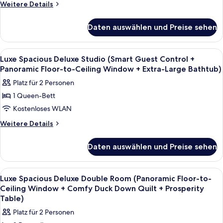
One
Weitere
Weitere Details
Details
Living
für
Room
Daten auswählen und Preise sehen
Exclusive
(Panoramic
Suite
One
Floor-
Alle
Ein modernes Hotelzimmer mit Bett, Sc
8
Bedroom,
Luxe Spacious Deluxe Studio (Smart Guest Control +
to-
Fotos
One
Panoramic Floor-to-Ceiling Window + Extra-Large Bathtub)
Ceiling
Living
für
Platz für 2 Personen
Windows
Room
Luxe
(Panoramic
+
1 Queen-Bett
Spacious
Floor-
Mini
Kostenloses WLAN
Deluxe
to-
Fridge
Ceiling
Studio
Weitere
Weitere Details
+
Windows
Details
(Smart
+
Comfortable
für
Guest
Daten auswählen und Preise sehen
Mini
Luxe
Duck
Control
Fridge
Spacious
Down
+
+
Deluxe
Alle
Ein modernes Hotelzimmer mit Holzbod
Comfortable
Quilts)
6
Studio
Panoramic
Luxe Spacious Deluxe Double Room (Panoramic Floor-to-
Duck
Fotos
(Smart
anzeigen
Ceiling Window + Comfy Duck Down Quilt + Prosperity
Floor-
Down
Guest
für
Table)
Quilts)
to-
Control
Luxe
Platz für 2 Personen
Ceiling
+
Spacious
Panoramic