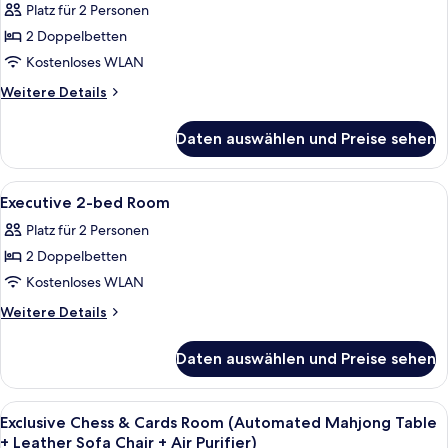
Down
Platz für 2 Personen
+
Light
Quilt
Desk
2 Doppelbetten
Luxury
+
+
Kostenloses WLAN
Double
Duck
Memory
Down
Occupancy
Weitere
Weitere Details
Pillow)
Quilt
Details
(Smart
+
anzeigen
für
Control
Daten auswählen und Preise sehen
Memory
Light
+
Pillow)
Luxury
Desk
Double
Alle
Ein modernes Hotelzimmer mit Bett, Na
5
Occupancy
+
Executive 2-bed Room
Fotos
(Smart
Duck
Platz für 2 Personen
Control
für
Down
+
2 Doppelbetten
Executive
Quilt
Desk
2-
Kostenloses WLAN
+
+
bed
Duck
Weitere
Weitere Details
Memory
Down
Room
Details
Pillow)
Quilt
für
anzeigen
Daten auswählen und Preise sehen
+
anzeigen
Executive
Memory
2-
Pillow)
bed
Alle
Ein modernes Hotelzimmer mit einem g
3
Room
Exclusive Chess & Cards Room (Automated Mahjong Table
Fotos
+ Leather Sofa Chair + Air Purifier)