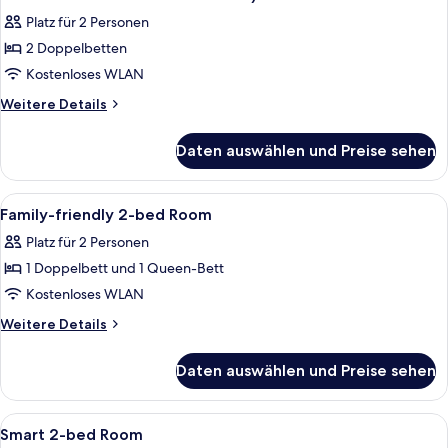
für
Platz für 2 Personen
Exclusive
2 Doppelbetten
Chess
Kostenloses WLAN
&
Cards
Weitere
Weitere Details
Details
Room
für
(Automated
Daten auswählen und Preise sehen
Exclusive
Mahjong
Chess
Table
&
Alle
Ein Hotelzimmer mit einem Bett, einem
14
Cards
+
Family-friendly 2-bed Room
Fotos
Room
Leather
Platz für 2 Personen
(Automated
für
Sofa
Mahjong
1 Doppelbett und 1 Queen-Bett
Family-
Chair
Table
friendly
Kostenloses WLAN
+
+
2-
Leather
Weitere
Weitere Details
Air
Sofa
bed
Details
Purifier)
Chair
für
Room
Daten auswählen und Preise sehen
+
anzeigen
Family-
anzeigen
Air
friendly
Purifier)
2-
Alle
Ein modernes Badezimmer mit großem 
5
bed
Smart 2-bed Room
Fotos