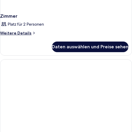
Zimmer
Platz für 2 Personen
Weitere
Weitere Details
Details
für
Daten auswählen und Preise sehen
Zimmer