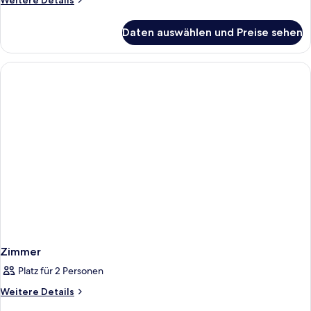
Weitere Details
Details
für
Daten auswählen und Preise sehen
Zimmer
Zimmer
Platz für 2 Personen
Weitere
Weitere Details
Details