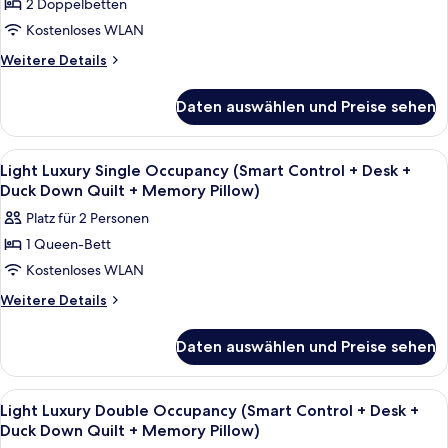
Window
2 Doppelbetten
Deluxe
Floor-
+
Kostenloses WLAN
to-
Double
Extra-
Ceiling
Room
Weitere
Weitere Details
Window
Large
Details
(Panoramic
+
Bathtub)
für
Floor-
Extra-
Daten auswählen und Preise sehen
Luxe
anzeigen
Large
to-
Spacious
Bathtub)
Deluxe
Ceiling
Alle
Ein modernes Hotelzimmer mit einem g
4
Double
Light Luxury Single Occupancy (Smart Control + Desk +
Window
Fotos
Room
Duck Down Quilt + Memory Pillow)
+
(Panoramic
für
Platz für 2 Personen
Comfy
Floor-
Light
to-
Duck
1 Queen-Bett
Luxury
Ceiling
Down
Kostenloses WLAN
Single
Window
Quilt
+
Occupancy
Weitere
Weitere Details
+
Comfy
Details
(Smart
Duck
Prosperity
für
Control
Daten auswählen und Preise sehen
Down
Light
Table)
+
Quilt
Luxury
anzeigen
+
Desk
Single
Alle
Ein Hotelzimmer mit einer Couch, ein
Prosperity
5
Occupancy
+
Light Luxury Double Occupancy (Smart Control + Desk +
Table)
Fotos
(Smart
Duck Down Quilt + Memory Pillow)
Duck
Control
für