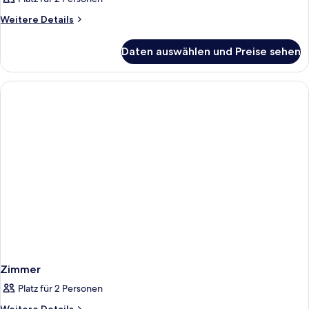
Weitere
Weitere Details
Details
für
Daten auswählen und Preise sehen
Zimmer
Zimmer
Platz für 2 Personen
Weitere