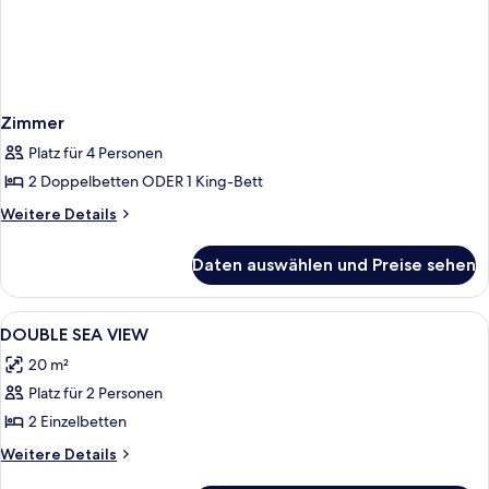
Zimmer
Platz für 4 Personen
2 Doppelbetten ODER 1 King-Bett
Weitere
Weitere Details
Details
für
Daten auswählen und Preise sehen
Zimmer
Alle
Ein Hotelzimmer mit Bett, Esstisch und
1
DOUBLE SEA VIEW
Fotos
20 m²
für
Platz für 2 Personen
DOUBLE
SEA
2 Einzelbetten
VIEW
Weitere
Weitere Details
anzeigen
Details