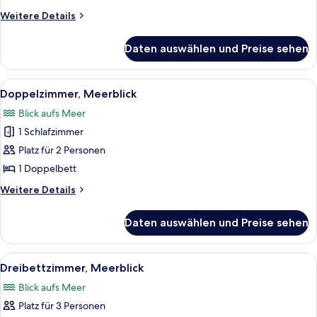
anzeigen
Weitere
Weitere Details
Details
für
Daten auswählen und Preise sehen
Einzelzimmer,
Meerblick
Alle
Hochwertige Bettwaren, Select-Comf
5
Doppelzimmer, Meerblick
Fotos
Blick aufs Meer
für
1 Schlafzimmer
Doppelzimmer,
Meerblick
Platz für 2 Personen
anzeigen
1 Doppelbett
Weitere
Weitere Details
Details
für
Daten auswählen und Preise sehen
Doppelzimmer,
Meerblick
Alle
Hochwertige Bettwaren, Select-Comf
5
Dreibettzimmer, Meerblick
Fotos
Blick aufs Meer
für
Platz für 3 Personen
Dreibettzimmer,