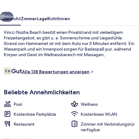
rück
Weiter
103+
Übersicht
Zimmer
Lage
Richtlinien
Vincci Nozha Beach besitzt einen Privatstrand mit vielseitigem
Freizeitangebot; es gibt u. a. Sonnenschirme und Liegestühle.
Strand von Hammamet ist mit dem Auto nur 5 Minuten entfernt. Ein
Wasserpark und ein Innenpool sorgen für Badespaß pur, während
Körper und Geist im Wellnessbereich mit Massagen,
Ganzkörperwickeln und Gesichtsbehandlungen verwöhnt werden.
Fleur dOranger, eins von 3 Restaurants, ist zum Frühstück,
Bewertungen
Gut
Mittagessen und Abendessen geöffnet. Als weitere Highlights
7,6
Alle 138 Bewertungen anzeigen
7,6 von 10.
bietet dieses Hotel im Art-déco-Stil einen Nachtclub, einen
kostenlosen Kinderclub und eine Poolbar.
Innenpool, Außenpool (je nach Saison
Beliebte Annehmlichkeiten
Pool
Wellness
Kostenlose Parkplätze
Kostenloses WLAN
Restaurant
Zimmer mit Verbindungstür
verfügbar