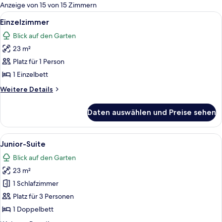
für
Anzeige von 15 von 15 Zimmern
Zimmer
Alle
Hochwertige Bettwaren, Select-Comf
6
Einzelzimmer
Fotos
Blick auf den Garten
für
23 m²
Einzelzimmer
anzeigen
Platz für 1 Person
1 Einzelbett
Weitere
Weitere Details
Details
für
Daten auswählen und Preise sehen
Einzelzimmer
Alle
Hochwertige Bettwaren, Select-Comf
5
Junior-Suite
Fotos
Blick auf den Garten
für
23 m²
Junior-
Suite
1 Schlafzimmer
anzeigen
Platz für 3 Personen
1 Doppelbett