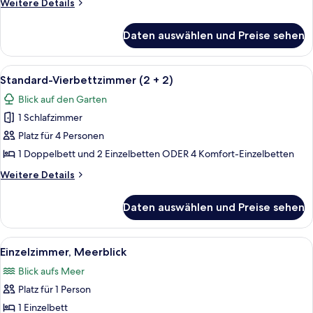
Weitere
Weitere Details
Details
für
Daten auswählen und Preise sehen
Junior-
Suite
Alle
Hochwertige Bettwaren, Select-Comf
4
Standard-Vierbettzimmer (2 + 2)
Fotos
Blick auf den Garten
für
1 Schlafzimmer
Standard-
Vierbettzimmer
Platz für 4 Personen
(2
1 Doppelbett und 2 Einzelbetten ODER 4 Komfort-Einzelbetten
+
Weitere
Weitere Details
2)
Details
anzeigen
für
Daten auswählen und Preise sehen
Standard-
Vierbettzimmer
(2
Alle
Hochwertige Bettwaren, Select-Comf
3
+
Einzelzimmer, Meerblick
Fotos
2)
Blick aufs Meer
für
Platz für 1 Person
Einzelzimmer,
Meerblick
1 Einzelbett