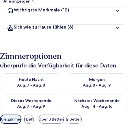
Alle anzeigen
Wichtigste Merkmale
(12)
Sich wie zu Hause fühlen
(6)
Zimmeroptionen
Überprüfe die Verfügbarkeit für diese Daten
Überprüfe die Verfügbarkeit für heute Nacht, Aug. 7 - Aug. 8.
Überprüfe die Verfügbarkeit f
Heute Nacht
Morgen
Aug. 7 - Aug. 8
Aug. 8 - Aug. 9
Überprüfe die Verfügbarkeit für dieses Wochenende, Aug. 7 - 
Überprüfe die Verfügbarkeit f
Dieses Wochenende
Nächstes Wochenende
Aug. 7 - Aug. 9
Aug. 14 - Aug. 16
Verfügbare
Alle Zimmer
1 Bett
Über 3 Betten
2 Betten
Filter