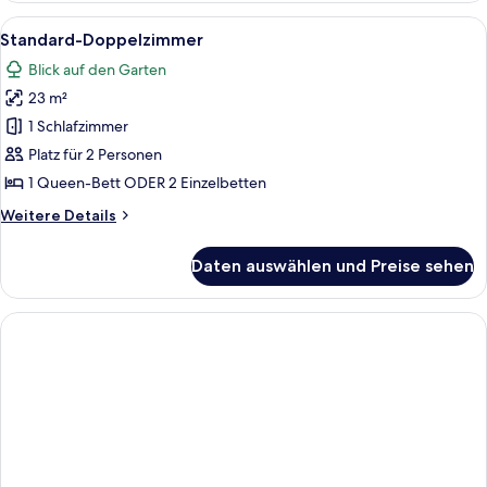
Alle
Hochwertige Bettwaren, Select-Comf
7
Standard-Doppelzimmer
Fotos
Blick auf den Garten
für
23 m²
Standard-
Doppelzimmer
1 Schlafzimmer
anzeigen
Platz für 2 Personen
1 Queen-Bett ODER 2 Einzelbetten
Weitere
Weitere Details
Details
für
Daten auswählen und Preise sehen
Standard-
Doppelzimmer