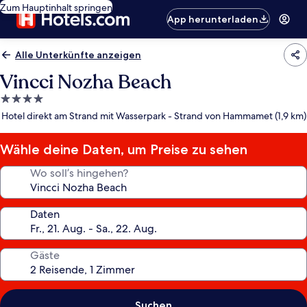
Zum Hauptinhalt springen
App herunterladen
Alle Unterkünfte anzeigen
Vincci Nozha Beach
4.0-
Sterne-
Hotel direkt am Strand mit Wasserpark - Strand von Hammamet (1,9 km)
Unterkunft
Wähle deine Daten, um Preise zu sehen
Wo soll’s hingehen?
Daten
Gäste
Suchen