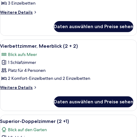
Meerblick
3 Einzelbetten
anzeigen
Weitere
Weitere Details
Details
für
Daten auswählen und Preise sehen
Dreibettzimmer,
Meerblick
Alle
Vierbettzimmer, Meerblick (2 + 2) | 
4
Vierbettzimmer, Meerblick (2 + 2)
Fotos
Blick aufs Meer
für
1 Schlafzimmer
Vierbettzimmer,
Meerblick
Platz für 4 Personen
(2
2 Komfort-Einzelbetten und 2 Einzelbetten
+
Weitere
Weitere Details
2)
Details
anzeigen
für
Daten auswählen und Preise sehen
Vierbettzimmer,
Meerblick
(2
Alle
Hochwertige Bettwaren, Select-Comf
6
+
Superior-Doppelzimmer (2 +1)
Fotos
2)
Blick auf den Garten
für