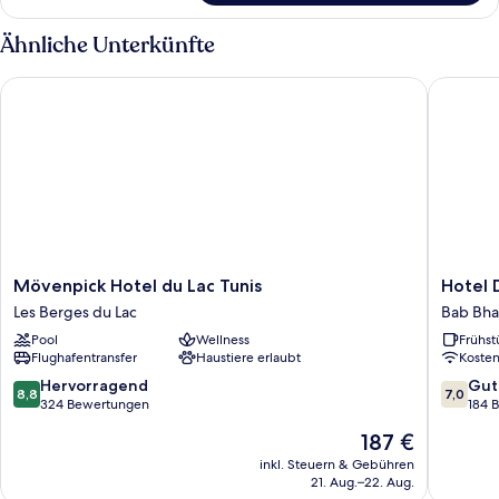
Ähnliche Unterkünfte
Mövenpick Hotel du Lac Tunis
Hotel Di
Mövenpick
Hotel
Mövenpick Hotel du Lac Tunis
Hotel 
Hotel
Diploma
Les Berges du Lac
Bab Bha
du
Bab
Pool
Wellness
Frühst
Lac
Bhar
Flughafentransfer
Haustiere erlaubt
Koste
Tunis
Les
8.8
7.0
Hervorragend
Gut
8,8
7,0
Berges
von
von
324 Bewertungen
184 
du
10,
10,
Der
187 €
Lac
Hervorragend,
Gut,
Preis
324
184
inkl. Steuern & Gebühren
beträgt
21. Aug.–22. Aug.
Bewertungen
Bewert
187 €