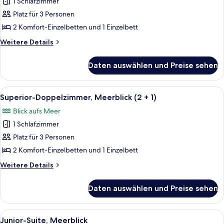
1 Schlafzimmer
Superior-
Doppelzimmer
Platz für 3 Personen
(2
2 Komfort-Einzelbetten und 1 Einzelbett
+1)
Weitere
Weitere Details
anzeigen
Details
für
Daten auswählen und Preise sehen
Superior-
Doppelzimmer
(2
Alle
Hochwertige Bettwaren, Select-Comf
6
+1)
Superior-Doppelzimmer, Meerblick (2 + 1)
Fotos
Blick aufs Meer
für
1 Schlafzimmer
Superior-
Doppelzimmer,
Platz für 3 Personen
Meerblick
2 Komfort-Einzelbetten und 1 Einzelbett
(2
Weitere
Weitere Details
+
Details
1)
für
Daten auswählen und Preise sehen
Superior-
anzeigen
Doppelzimmer,
Meerblick
Alle
Hochwertige Bettwaren, Select-Comf
5
(2
Junior-Suite, Meerblick