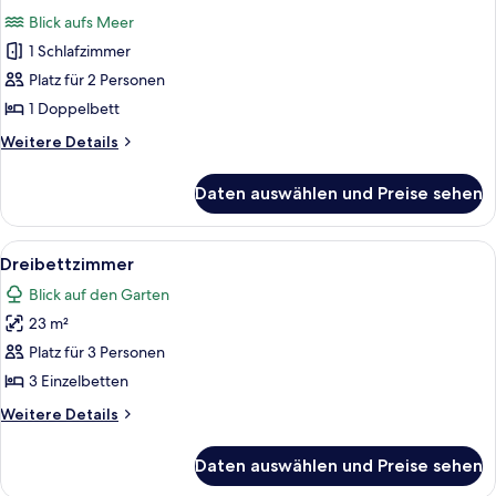
Fotos
+
Blick aufs Meer
1)
für
1 Schlafzimmer
Junior-
Suite,
Platz für 2 Personen
Meerblick
1 Doppelbett
anzeigen
Weitere
Weitere Details
Details
für
Daten auswählen und Preise sehen
Junior-
Suite,
Meerblick
Alle
Hochwertige Bettwaren, Select-Comf
5
Dreibettzimmer
Fotos
Blick auf den Garten
für
23 m²
Dreibettzimmer
anzeigen
Platz für 3 Personen
3 Einzelbetten
Weitere
Weitere Details
Details
für
Daten auswählen und Preise sehen
Dreibettzimmer