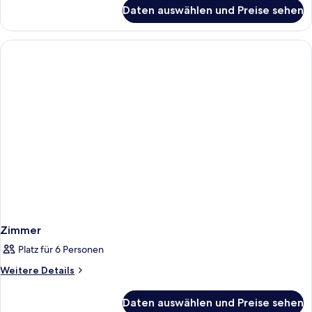
für
Daten auswählen und Preise sehen
DOUBLE
SEA
VIEW
Zimmer
Platz für 6 Personen
Weitere
Weitere Details
Details
für
Daten auswählen und Preise sehen
Zimmer