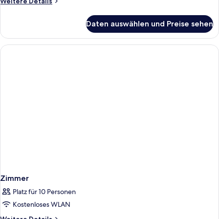
Weitere
Weitere Details
Details
für
Daten auswählen und Preise sehen
Zimmer
Zimmer
Platz für 10 Personen
Kostenloses WLAN
Weitere