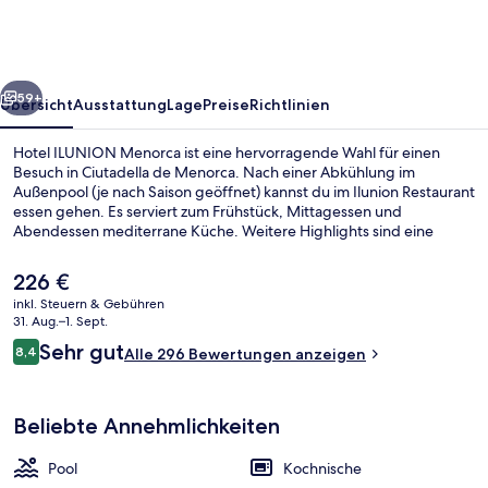
rück
Weiter
59+
Übersicht
Ausstattung
Lage
Preise
Richtlinien
Hotel ILUNION Menorca ist eine hervorragende Wahl für einen
Besuch in Ciutadella de Menorca. Nach einer Abkühlung im
Außenpool (je nach Saison geöffnet) kannst du im Ilunion Restaurant
essen gehen. Es serviert zum Frühstück, Mittagessen und
Abendessen mediterrane Küche. Weitere Highlights sind eine
Poolbar und ein Kinderbecken und die Apartments bieten tolle
Annehmlichkeiten wie Komfortbadewannen und Kochnischen.
Der
226 €
aktuelle
inkl. Steuern & Gebühren
Preis
31. Aug.–1. Sept.
Frühstück, Mittagessen und Abendes
beträgt
Bewertungen
Sehr gut
8,4
Alle 296 Bewertungen anzeigen
226 €.
8,4 von 10.
Beliebte Annehmlichkeiten
Pool
Kochnische