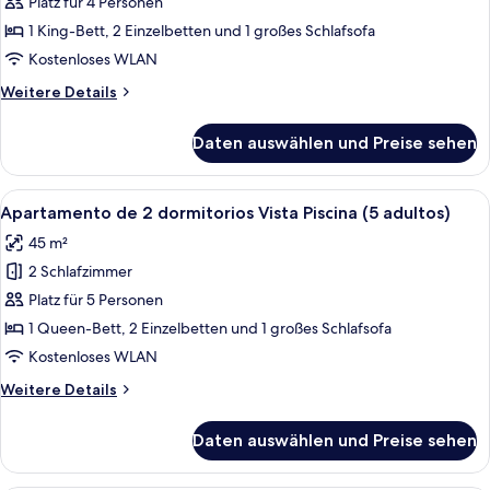
de
Platz für 4 Personen
+
2
2
1 King-Bett, 2 Einzelbetten und 1 großes Schlafsofa
niños)
dormitorios
Kostenloses WLAN
Vista
Weitere
Weitere Details
Piscina
Details
(4
für
Daten auswählen und Preise sehen
Apartamento
adultos)
de
anzeigen
2
Alle
Ein Hotelzimmer mit Bett, Nachttisch
7
dormitorios
Apartamento de 2 dormitorios Vista Piscina (5 adultos)
Fotos
Vista
45 m²
Piscina
für
(4
2 Schlafzimmer
Apartamento
adultos)
de
Platz für 5 Personen
2
1 Queen-Bett, 2 Einzelbetten und 1 großes Schlafsofa
dormitorios
Kostenloses WLAN
Vista
Weitere
Weitere Details
Piscina
Details
(5
für
Daten auswählen und Preise sehen
Apartamento
adultos)
de
anzeigen
2