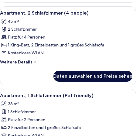
1
anzeigen
Schlafzimmer
Alle
Ein modernes Wohnzimmer mit einer C
9
(2
Apartment, 2 Schlafzimmer (4 people)
Fotos
adults
45 m²
and
für
2
2 Schlafzimmer
Apartment,
children)
2 Schlafzimmer
Platz für 4 Personen
(4
1 King-Bett, 2 Einzelbetten und 1 großes Schlafsofa
people)
Kostenloses WLAN
anzeigen
Weitere
Weitere Details
Details
für
Daten auswählen und Preise sehen
Apartment,
2 Schlafzimmer
(4
Alle
Ein modernes Hotelzimmer mit einem g
10
people)
Apartment, 1 Schlafzimmer (Pet friendly)
Fotos
38 m²
für
1 Schlafzimmer
Apartment,
1
Platz für 2 Personen
Schlafzimmer
2 Einzelbetten und 1 großes Schlafsofa
(Pet
Kostenloses WLAN