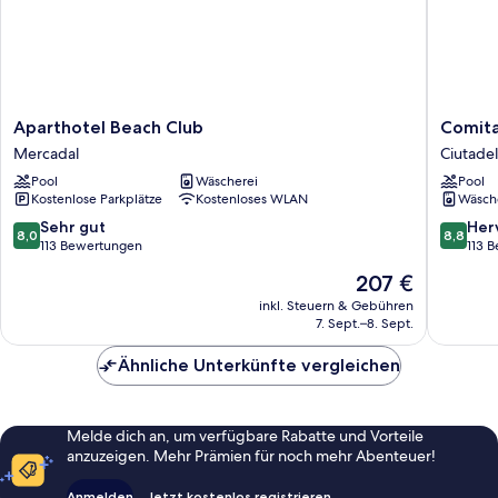
Aparthotel
Comitas
Aparthotel Beach Club
Comita
Beach
Florama
Mercadal
Ciutade
Club
Ciutadel
Pool
Wäscherei
Pool
Mercadal
de
Kostenlose Parkplätze
Kostenloses WLAN
Wäsch
Menorc
8.0
8.8
Sehr gut
Her
8,0
8,8
von
von
113 Bewertungen
113 
10,
10,
Der
207 €
Sehr
Hervorr
Preis
gut,
113
inkl. Steuern & Gebühren
beträgt
7. Sept.–8. Sept.
113
Bewert
207 €
Bewertungen
Ähnliche Unterkünfte vergleichen
Melde dich an, um verfügbare Rabatte und Vorteile
anzuzeigen. Mehr Prämien für noch mehr Abenteuer!
Anmelden
Jetzt kostenlos registrieren