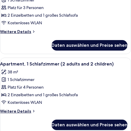
1 Schlafzimmer
Apartment,
1
Platz für 3 Personen
Schlafzimmer
2 Einzelbetten und 1 großes Schlafsofa
anzeigen
Kostenloses WLAN
Weitere
Weitere Details
Details
für
Daten auswählen und Preise sehen
Apartment,
1
Schlafzimmer
Alle
Ein modernes Wohnzimmer mit einer C
10
Apartment, 1 Schlafzimmer (2 adults and 2 children)
Fotos
38 m²
für
1 Schlafzimmer
Apartment,
1
Platz für 4 Personen
Schlafzimmer
2 Einzelbetten und 1 großes Schlafsofa
(2
Kostenloses WLAN
adults
Weitere
Weitere Details
and
Details
2
für
Daten auswählen und Preise sehen
Apartment,
children)