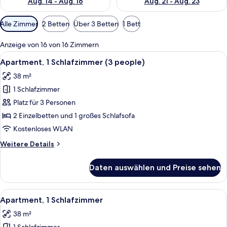
Aug. 14 - Aug. 16
Aug. 21 - Aug. 23
Verfügbare
Alle Zimmer
2 Betten
Über 3 Betten
1 Bett
Filter
für
Anzeige von 16 von 16 Zimmern
Zimmer
Alle
Ein modernes Wohnzimmer mit einer C
10
Apartment, 1 Schlafzimmer (3 people)
Fotos
38 m²
für
1 Schlafzimmer
Apartment,
1
Platz für 3 Personen
Schlafzimmer
2 Einzelbetten und 1 großes Schlafsofa
(3
Kostenloses WLAN
people)
Weitere
Weitere Details
anzeigen
Details
für
Daten auswählen und Preise sehen
Apartment,
1
Schlafzimmer
Alle
Ein modernes Wohnzimmer mit einer C
10
(3
Apartment, 1 Schlafzimmer
Fotos
people)
38 m²
für