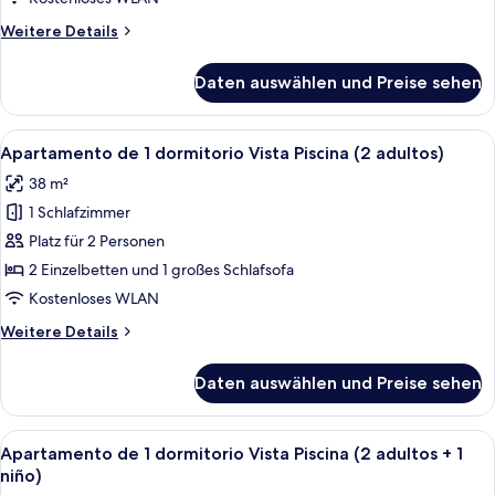
friendly)
Weitere
Weitere Details
anzeigen
Details
für
Daten auswählen und Preise sehen
Apartment,
1
Schlafzimmer
Alle
Ein Hotelzimmer mit Bett, Nachttisch
7
(Pet
Apartamento de 1 dormitorio Vista Piscina (2 adultos)
Fotos
friendly)
38 m²
für
1 Schlafzimmer
Apartamento
de
Platz für 2 Personen
1
2 Einzelbetten und 1 großes Schlafsofa
dormitorio
Kostenloses WLAN
Vista
Weitere
Weitere Details
Piscina
Details
(2
für
Daten auswählen und Preise sehen
Apartamento
adultos)
de
anzeigen
1
Alle
Ein Hotelzimmer mit Bett, Nachttisch
7
dormitorio
Apartamento de 1 dormitorio Vista Piscina (2 adultos + 1
Fotos
Vista
niño)
Piscina
für