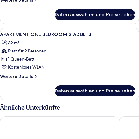
Weitere Details
Details
für
Daten auswählen und Preise sehen
Zimmer
Alle
1 Schlafzimmer, Verdunkelungsvorhänge
5
APARTMENT ONE BEDROOM 2 ADULTS
Fotos
32 m²
für
Platz für 2 Personen
APARTMENT
ONE
1 Queen-Bett
BEDROOM
Kostenloses WLAN
2
Weitere
Weitere Details
ADULTS
Details
anzeigen
für
Daten auswählen und Preise sehen
APARTMENT
ONE
BEDROOM
Ähnliche Unterkünfte
2
ADULTS
Aparthotel Beach Club
Comitas 