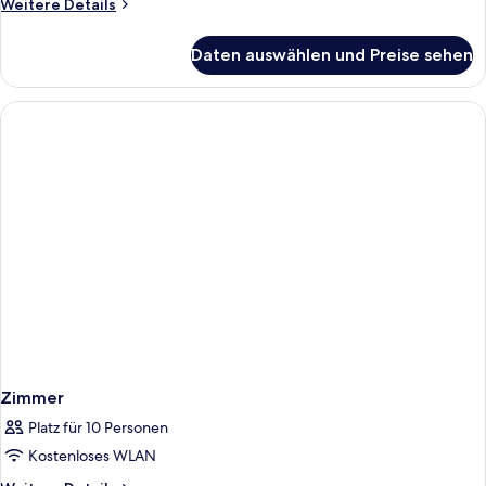
Weitere
Weitere Details
Details
für
Daten auswählen und Preise sehen
Apartment,
2 Schlafzimmer
(5
people)
Zimmer
Platz für 10 Personen
Kostenloses WLAN