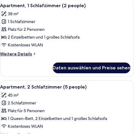
Alle
Ein modernes Wohnzimmer mit einer C
9
dormitorios
Apartment, 1 Schlafzimmer (2 people)
Fotos
Vista
38 m²
Piscina
für
(5
1 Schlafzimmer
Apartment,
adultos)
1
Platz für 2 Personen
Schlafzimmer
2 Einzelbetten und 1 großes Schlafsofa
(2
Kostenloses WLAN
people)
Weitere
Weitere Details
anzeigen
Details
für
Daten auswählen und Preise sehen
Apartment,
1
Schlafzimmer
Alle
Ein modernes Wohnzimmer mit einer C
9
(2
Apartment, 2 Schlafzimmer (5 people)
Fotos
people)
45 m²
für
2 Schlafzimmer
Apartment,
2 Schlafzimmer
Platz für 5 Personen
(5
1 Queen-Bett, 2 Einzelbetten und 1 großes Schlafsofa
people)
Kostenloses WLAN
anzeigen