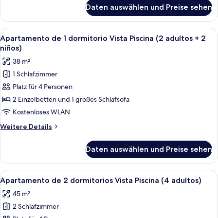
(3
für
Daten auswählen und Preise sehen
Apartamento
adultos)
de
anzeigen
1
Alle
Ein Hotelzimmer mit Bett, Nachttisch
7
dormitorio
Apartamento de 1 dormitorio Vista Piscina (2 adultos + 2
Fotos
Vista
niños)
Piscina
für
38 m²
(3
Apartamento
adultos)
1 Schlafzimmer
de
Platz für 4 Personen
1
dormitorio
2 Einzelbetten und 1 großes Schlafsofa
Vista
Kostenloses WLAN
Piscina
Weitere
Weitere Details
(2
Details
adultos
für
Daten auswählen und Preise sehen
Apartamento
+
de
2
1
Alle
Ein Hotelzimmer mit Bett, Nachttisch
niños)
7
dormitorio
Apartamento de 2 dormitorios Vista Piscina (4 adultos)
Fotos
Vista
anzeigen
45 m²
Piscina
für
(2
2 Schlafzimmer
Apartamento
adultos