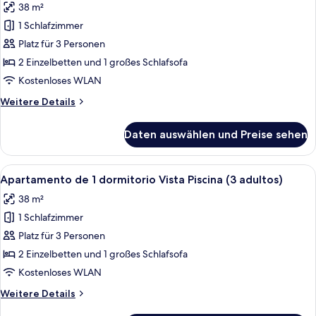
38 m²
(2
Apartamento
adultos)
1 Schlafzimmer
de
Platz für 3 Personen
1
dormitorio
2 Einzelbetten und 1 großes Schlafsofa
Vista
Kostenloses WLAN
Piscina
Weitere
Weitere Details
(2
Details
adultos
für
Daten auswählen und Preise sehen
Apartamento
+
de
1
1
Alle
Ein Hotelzimmer mit Bett, Nachttisch
niño)
7
dormitorio
Apartamento de 1 dormitorio Vista Piscina (3 adultos)
Fotos
Vista
anzeigen
38 m²
Piscina
für
(2
1 Schlafzimmer
Apartamento
adultos
de
Platz für 3 Personen
+
1
1
2 Einzelbetten und 1 großes Schlafsofa
niño)
dormitorio
Kostenloses WLAN
Vista
Weitere
Weitere Details
Piscina
Details