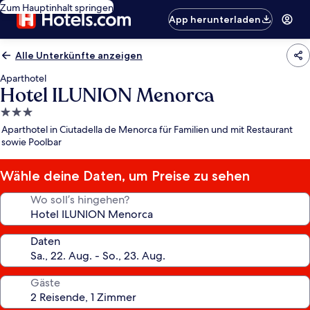
Zum Hauptinhalt springen
App herunterladen
Alle Unterkünfte anzeigen
Aparthotel
Hotel ILUNION Menorca
3.0-
Sterne-
Aparthotel in Ciutadella de Menorca für Familien und mit Restaurant
Unterkunft
sowie Poolbar
Wähle deine Daten, um Preise zu sehen
Wo soll’s hingehen?
Daten
Gäste