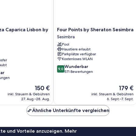
Four
a Caparica Lisbon by
Four Points by Sheraton Sesimbra
Points
Sesimbra
by
Pool
Sheraton
Haustiere erlaubt
Sesimbra
Parkplätze verfügbar
Sesimbra
Kostenloses WLAN
nsfer
aubt
9.0
Wunderbar
9,0
von
571 Bewertungen
ar
10,
ungen
Wunderbar,
Der
Der
150 €
179 €
571
Preis
Preis
Bewertungen
inkl. Steuern & Gebühren
inkl. Steuern & Gebühren
beträgt
beträgt
27. Aug.–28. Aug.
6. Sept.–7. Sept.
150 €
179 €
Ähnliche Unterkünfte vergleichen
te und Vorteile anzuzeigen. Mehr