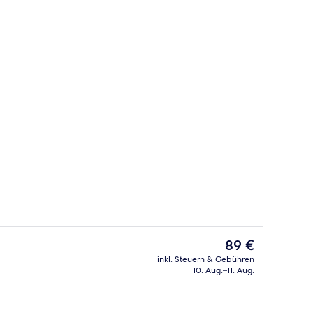
Mittagessen und Abendessen
Außenbereich
Der
89 €
aktuelle
inkl. Steuern & Gebühren
Preis
10. Aug.–11. Aug.
Sehenswürdigkeit
beträgt
89 €.