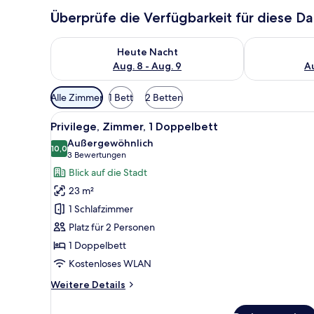
Überprüfe die Verfügbarkeit für diese D
Überprüfe die Verfügbarkeit für heute Nacht, Aug. 8
Überprüfe die
Heute Nacht
Aug. 8 - Aug. 9
Au
Verfügbare
Alle Zimmer
1 Bett
2 Betten
Filter
Alle
Ein Hotelzimmer mit Bett, Schr
für
8
Privilege, Zimmer, 1 Doppelbett
Fotos
Zimmer
Außergewöhnlich
für
10,0
10,0 von 10
(3
3 Bewertungen
Privilege,
Bewertungen)
Blick auf die Stadt
Zimmer,
23 m²
1
1 Schlafzimmer
Doppelbett
Platz für 2 Personen
anzeigen
1 Doppelbett
Kostenloses WLAN
Weitere
Weitere Details
Details
für