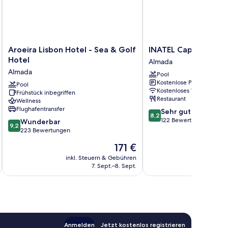
Aroeira
INATEL
Aroeira Lisbon Hotel - Sea & Golf
INATEL Caparica
Lisbon
Caparica
Hotel
Almada
Hotel
Almada
Almada
Pool
-
Kostenlose Parkplätze
Sea
Pool
Kostenloses WLAN
Frühstück inbegriffen
&
Restaurant
Wellness
Golf
Flughafentransfer
8.2
Sehr gut
Hotel
8,2
von
122 Bewertungen
9.2
Almada
Wunderbar
9,2
10,
von
223 Bewertungen
Sehr
10,
Der
171 €
gut,
Wunderbar,
Preis
122
223
inkl. Steuern & Gebühren
inkl. S
beträgt
Bewertungen
7. Sept.–8. Sept.
Bewertungen
171 €
Anmelden
Jetzt kostenlos registrieren