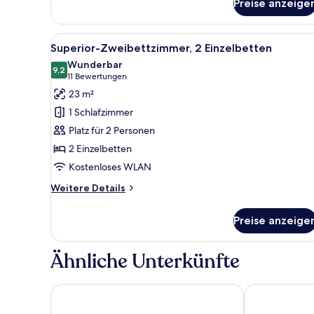
Preise anzeige
Privilege,
Zimmer,
1
Alle
Ein Hotelzimmer mit zwei Bette
6
Doppelbett
Superior-Zweibettzimmer, 2 Einzelbetten
Fotos
Wunderbar
für
9,2
9,2 von 10
(11
11 Bewertungen
Superior-
Bewertungen)
23 m²
Zweibettzimmer,
1 Schlafzimmer
2 Einzelbetten
Platz für 2 Personen
anzeigen
2 Einzelbetten
Kostenloses WLAN
Weitere
Weitere Details
Details
für
Preise anzeige
Superior-
Zweibettzimmer,
2 Einzelbetten
Ähnliche Unterkünfte
TRYP by Wyndham Lisboa Caparica Mar
Crowne Plaza 