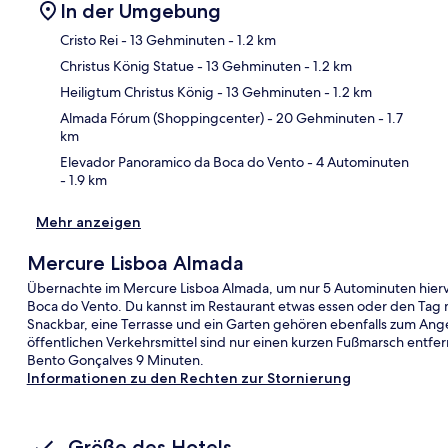
In der Umgebung
Cristo Rei
- 13 Gehminuten
- 1.2 km
Christus König Statue
- 13 Gehminuten
- 1.2 km
Kar
Heiligtum Christus König
- 13 Gehminuten
- 1.2 km
Almada Fórum (Shoppingcenter)
- 20 Gehminuten
- 1.7
km
Elevador Panoramico da Boca do Vento
- 4 Autominuten
- 1.9 km
Mehr anzeigen
Mercure Lisboa Almada
Übernachte im Mercure Lisboa Almada, um nur 5 Autominuten hiervo
Boca do Vento. Du kannst im Restaurant etwas essen oder den Tag m
Snackbar, eine Terrasse und ein Garten gehören ebenfalls zum Ange
öffentlichen Verkehrsmittel sind nur einen kurzen Fußmarsch entfern
Bento Gonçalves 9 Minuten.
Informationen zu den Rechten zur Stornierung
Größe des Hotels