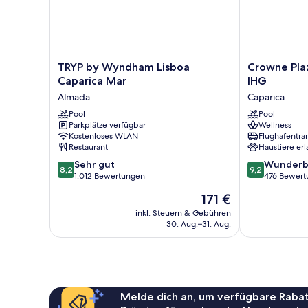
TRYP
Crowne
TRYP by Wyndham Lisboa
Crowne Plaz
by
Plaza
Caparica Mar
IHG
Wyndham
Caparica
Almada
Caparica
Lisboa
Lisbon
Caparica
Pool
by
Pool
Parkplätze verfügbar
Wellness
Mar
IHG
Kostenloses WLAN
Flughafentra
Almada
Caparica
Restaurant
Haustiere erl
8.2
9.2
Sehr gut
Wunderb
8,2
9,2
von
von
1.012 Bewertungen
476 Bewert
10,
10,
Der
171 €
Sehr
Wunderbar,
Preis
gut,
476
inkl. Steuern & Gebühren
beträgt
30. Aug.–31. Aug.
1.012
Bewertungen
171 €
Bewertungen
Melde dich an, um verfügbare Rabat