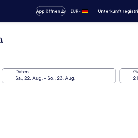
•
App öffnen
EUR
Unterkunft registr
a
Daten
G