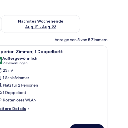
es Wochenende, Aug. 14 - Aug. 16.
Überprüfe die Verfügbarkeit für nächstes Wochenende, Aug. 2
Nächstes Wochenende
Aug. 21 - Aug. 23
Anzeige von 5 von 5 Zimmern
m Schreibtisch mit Kaffeemaschine und Blick auf die Stadt durch große Fenst
le
Ein Hotelzimmer mit Bett, Nachttischen, eine
6
uperior-Zimmer, 1 Doppelbett
otos
Außergewöhnlich
ür
8
9,8 von 10
(16
16 Bewertungen
uperior-
Bewertungen)
23 m²
immer,
1 Schlafzimmer
Platz für 2 Personen
oppelbett
1 Doppelbett
nzeigen
Kostenloses WLAN
itere
itere Details
tails
r
perior-