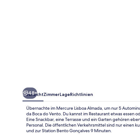
48+
Übersicht
Zimmer
Lage
Richtlinien
Übernachte im Mercure Lisboa Almada, um nur 5 Autominute
da Boca do Vento. Du kannst im Restaurant etwas essen od
Eine Snackbar, eine Terrasse und ein Garten gehören eben
Personal. Die öffentlichen Verkehrsmittel sind nur einen 
und zur Station Bento Gonçalves 9 Minuten.