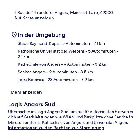
8 Rue de l'Hirondelle, Angers, Maine-et-Loire, 49000
Auf Karte anzeigen
In der Umgebung
Stade Raymond-Kopa
- 5 Autominuten
- 2.1 km
Katholische Universität des Westens
- 5 Autominuten
-
2.1 km
Kar
Kathedrale von Angers
- 9 Autominuten
- 3.2 km
Schloss Angers
- 9 Autominuten
- 3.5 km
Terra Botanica
- 23 Autominuten
- 8.9 km
Mehr anzeigen
Logis Angers Sud
Übernachte im Logis Angers Sud, um nur 10 Autominuten hiervon ent
dich auf Gratisleistungen wie WLAN und Parkplätze ohne Service f
Minuten entfernt: Kathedrale von Angers und Universität Angers.
Informationen zu den Rechten zur Stornierung