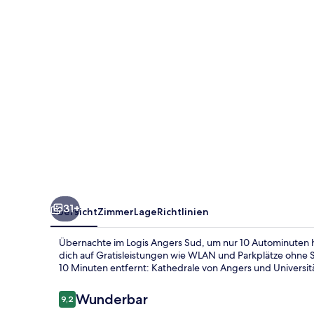
31+
Übersicht
Zimmer
Lage
Richtlinien
Übernachte im Logis Angers Sud, um nur 10 Autominuten hi
dich auf Gratisleistungen wie WLAN und Parkplätze ohne 
10 Minuten entfernt: Kathedrale von Angers und Universit
Bewertungen
Wunderbar
9,2
9,2 von 10.