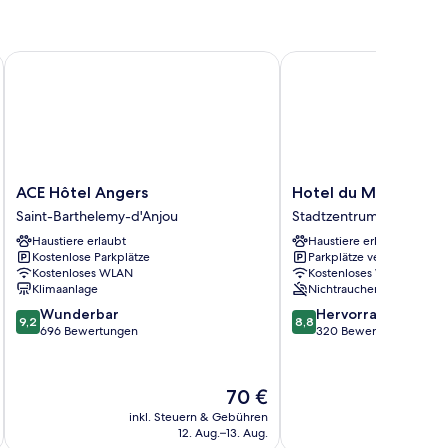
ACE Hôtel Angers
Hotel du Mail
ACE
Hotel
ACE Hôtel Angers
Hotel du Mail
Hôtel
du
Saint-Barthelemy-d'Anjou
Stadtzentrum
Angers
Mail
Haustiere erlaubt
Haustiere erlaubt
Saint-
Stadtzentrum
Kostenlose Parkplätze
Parkplätze verfügbar
Barthelemy-
Kostenloses WLAN
Kostenloses WLAN
d'Anjou
Klimaanlage
Nichtraucher
9.2
8.8
Wunderbar
Hervorragend
9,2
8,8
von
von
696 Bewertungen
320 Bewertungen
10,
10,
Wunderbar,
Hervorragend,
696
320
Der
70 €
Bewertungen
Bewertungen
Preis
inkl. Steuern & Gebühren
inkl. S
t
beträgt
12. Aug.–13. Aug.
70 €