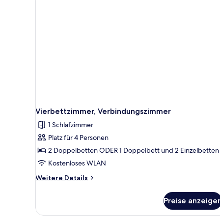
Vierbettzimmer, Verbindungszimmer
1 Schlafzimmer
Platz für 4 Personen
2 Doppelbetten ODER 1 Doppelbett und 2 Einzelbetten
Kostenloses WLAN
Weitere
Weitere Details
Details
für
Preise anzeige
Vierbettzimmer,
Verbindungszimmer