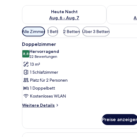
Überprüfe die Verfügbarkeit für heute Nacht, Aug. 6
Überprüfe die
Heute Nacht
Aug. 6 - Aug. 7
A
Verfügbare
Alle Zimmer
1 Bett
2 Betten
Über 3 Betten
Filter
Alle
Ein Hotelzimmer mit Bett, Schr
für
9
Doppelzimmer
Fotos
Zimmer
Hervorragend
für
8,8
8,8 von 10
(22
22 Bewertungen
Doppelzimmer
Bewertungen)
13 m²
anzeigen
1 Schlafzimmer
Platz für 2 Personen
1 Doppelbett
Kostenloses WLAN
Weitere
Weitere Details
Details
für
Preise anzeige
Doppelzimmer