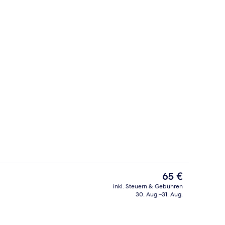
Tagungsbereich
Der
65 €
aktuelle
inkl. Steuern & Gebühren
Preis
30. Aug.–31. Aug.
ch
Tägliches Frühstücksbuffet gegen Ge
beträgt
65 €.