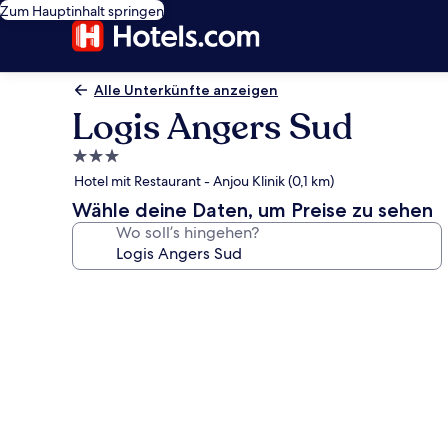
Zum Hauptinhalt springen
Alle Unterkünfte anzeigen
Logis Angers Sud
3.0-
Sterne-
Hotel mit Restaurant - Anjou Klinik (0,1 km)
Unterkunft
Wähle deine Daten, um Preise zu sehen
Wo soll’s hingehen?
Fotogalerie
von
Logis
Angers
Sud