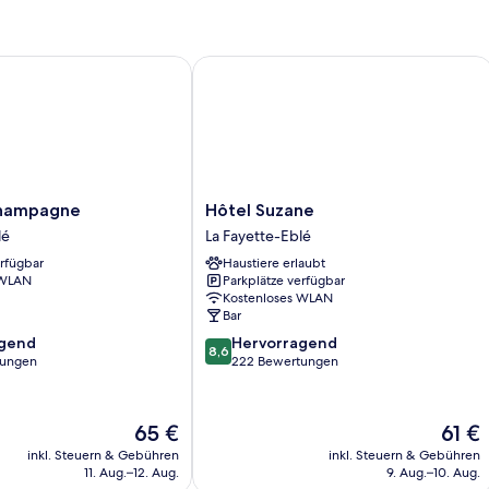
ampagne
Hôtel Suzane
Hôtel
Champagne
Hôtel Suzane
Suzane
lé
La Fayette-Eblé
La
erfügbar
Haustiere erlaubt
Fayette-
 WLAN
Parkplätze verfügbar
Eblé
Kostenloses WLAN
Bar
8.6
agend
Hervorragend
8,6
von
tungen
222 Bewertungen
10,
,
Hervorragend,
222
Der
Der
65 €
61 €
Bewertungen
Preis
Preis
inkl. Steuern & Gebühren
inkl. Steuern & Gebühren
beträgt
beträg
11. Aug.–12. Aug.
9. Aug.–10. Aug.
65 €
61 €