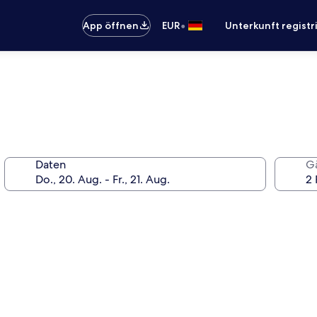
•
App öffnen
EUR
Unterkunft registr
Daten
G