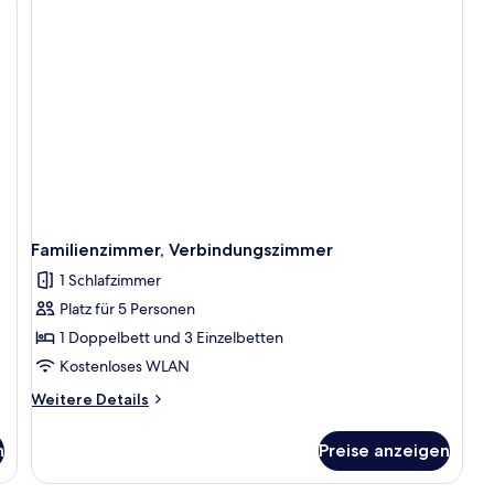
Familienzimmer, Verbindungszimmer
1 Schlafzimmer
Platz für 5 Personen
1 Doppelbett und 3 Einzelbetten
Kostenloses WLAN
Weitere
Weitere Details
Details
für
n
Preise anzeigen
Familienzimmer,
Verbindungszimmer