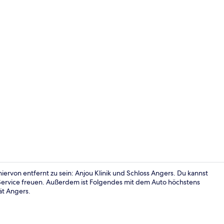
Restaurant
ervon entfernt zu sein: Anjou Klinik und Schloss Angers. Du kannst
Service freuen. Außerdem ist Folgendes mit dem Auto höchstens
ät Angers.
Außenberei