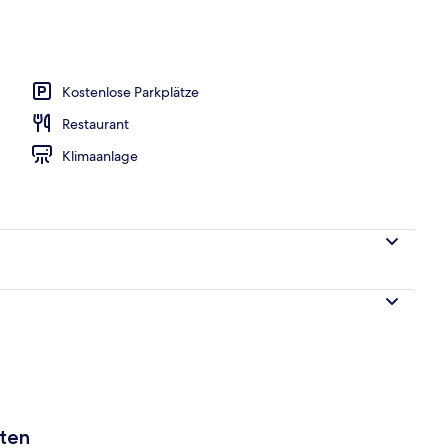
er | Schreibtisch, Verdunkelungsvorhänge, schallisolierte Zimmer
Kostenlose Parkplätze
Restaurant
Klimaanlage
aten