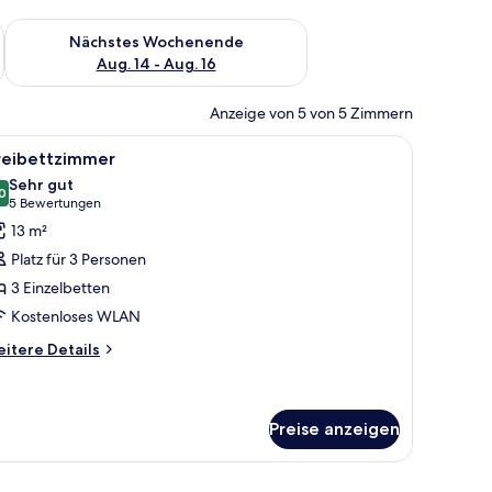
es Wochenende, Aug. 7 - Aug. 9.
Überprüfe die Verfügbarkeit für nächstes Wochenende, Aug. 1
Nächstes Wochenende
Aug. 14 - Aug. 16
Anzeige von 5 von 5 Zimmern
m Fernseher, einem Schreibtisch und einem Stadtbild-Mural.
le
Ein Hotelzimmer mit einem großen Bett, zwe
9
reibettzimmer
otos
Sehr gut
ür
0
8,0 von 10
(5
5 Bewertungen
reibettzimmer
Bewertungen)
13 m²
nzeigen
Platz für 3 Personen
3 Einzelbetten
Kostenloses WLAN
itere
itere Details
tails
r
eibettzimmer
Preise anzeigen