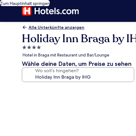
Zum Hauptinhalt springen
Alle Unterkünfte anzeigen
Holiday Inn Braga by I
4.0-
Sterne-
Hotel in Braga mit Restaurant und Bar/Lounge
Unterkunft
Wähle deine Daten, um Preise zu sehen
Wo soll’s hingehen?
Fotogalerie
von
Holiday
Inn
Braga
by