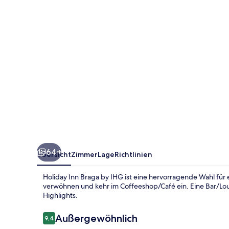
IHG
64+
Übersicht
Zimmer
Lage
Richtlinien
Holiday Inn Braga by IHG ist eine hervorragende Wahl für
verwöhnen und kehr im Coffeeshop/Café ein. Eine Bar/Lou
Highlights.
Bewertungen
Außergewöhnlich
9,4
9,4 von 10.