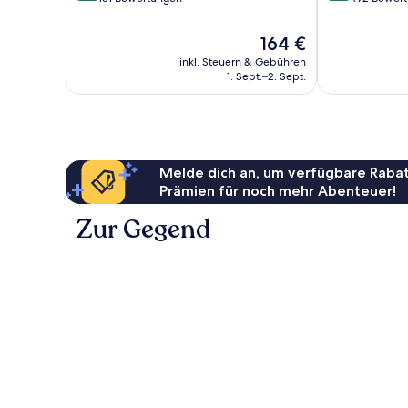
10,
10,
Außergewöhnlich,
Hervorragend
Der
164 €
151
492
Preis
inkl. Steuern & Gebühren
Bewertungen
Bewertungen
beträgt
1. Sept.–2. Sept.
164 €
Melde dich an, um verfügbare Rabat
Prämien für noch mehr Abenteuer!
Zur Gegend