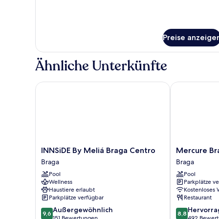
für
Standardzimmer,
2 Einzelbetten,
Poolblick
Preise anzeige
Ähnliche Unterkünfte
INNSiDE By Meliá Braga Centro
Mercure Brag
INNSiDE
Mercure
INNSiDE By Meliá Braga Centro
Mercure Br
By
Braga
Braga
Braga
Meliá
Centro
Pool
Pool
Braga
Braga
Wellness
Parkplätze v
Centro
Haustiere erlaubt
Kostenloses
Braga
Parkplätze verfügbar
Restaurant
9.6
8.8
Außergewöhnlich
Hervorr
9,6
8,8
von
von
151 Bewertungen
492 Bewer