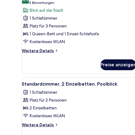
für
10,0 von 10
(3
3 Bewertungen
Premium-
Bewertungen)
Blick auf die Stadt
Zimmer,
1 Schlafzimmer
1 Queen-
Platz für 3 Personen
Bett
1 Queen-Bett und 1 Einzel-Schlafsofa
und
Kostenloses WLAN
Schlafsofa
anzeigen
Weitere
Weitere Details
Details
für
Preise anzeige
Premium-
Zimmer,
1 Queen-
Alle
Ein Hotelzimmer mit einem Bet
9
Bett
Standardzimmer, 2 Einzelbetten, Poolblick
Fotos
und
1 Schlafzimmer
Schlafsofa
für
Platz für 2 Personen
Standardzimmer,
2 Einzelbetten,
2 Einzelbetten
Poolblick
Kostenloses WLAN
anzeigen
Weitere
Weitere Details
Details