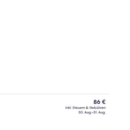
ch
Rezeption
Der
86 €
aktuelle
inkl. Steuern & Gebühren
Preis
30. Aug.–31. Aug.
rühstücksbuffet gegen Gebühr
Ausblick vom Zimmer
beträgt
86 €.