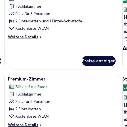
für
f
Po
1 Schlafzimmer
Premium-
S
(B
Zimmer,
2
Platz für 3 Personen
Mehrere
a
2 Einzelbetten und 1 Einzel-Schlafsofa
Betten
Kostenloses WLAN
anzeigen
Weitere
Weitere Details
Details
für
We
We
Premium-
De
Zimmer,
fü
n
Preise anzeigen
Mehrere
St
Betten
2 
t, einem Sessel, einem kleinen Tisch, einem Nachttisch und zwei gerahmten 
Alle
Ein ordentlich bezogenes Bett mit wei
Al
9
Premium-Zimmer
S
Fotos
F
Blick auf die Stadt
für
f
9,
1 Schlafzimmer
Premium-
S
Zimmer
a
Platz für 2 Personen
anzeigen
2 Einzelbetten
Kostenloses WLAN
Weitere
Weitere Details