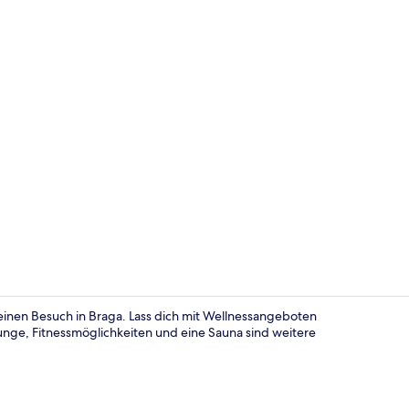
Außenberei
 einen Besuch in Braga. Lass dich mit Wellnessangeboten
nge, Fitnessmöglichkeiten und eine Sauna sind weitere
Tägliches F