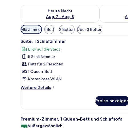
Überprüfe die Verfügbarkeit für heute Nacht, Aug. 7
Überprüfe die
Heute Nacht
Aug. 7 - Aug. 8
A
Verfügbare
Alle Zimmer
1 Bett
2 Betten
Über 3 Betten
Filter
Alle
Ein modernes Hotelzimmer mit
für
8
Suite, 1 Schlafzimmer
Fotos
Zimmer
Blick auf die Stadt
für
5 Schlafzimmer
Suite,
1
Platz für 2 Personen
Schlafzimmer
1 Queen-Bett
anzeigen
Kostenloses WLAN
Weitere
Weitere Details
Details
für
Preise anzeige
Suite,
1
Schlafzimmer
Alle
Ein Hotelzimmer mit einem Bet
10
Premium-Zimmer, 1 Queen-Bett und Schlafsofa
Fotos
Außergewöhnlich
10,0