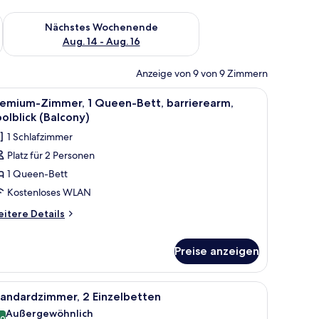
es Wochenende, Aug. 7 - Aug. 9.
Überprüfe die Verfügbarkeit für nächstes Wochenende, Aug. 1
Nächstes Wochenende
Aug. 14 - Aug. 16
Anzeige von 9 von 9 Zimmern
hängen.
zem Waschtisch, weißem Waschbecken und einer Duschkabine.
le
Ein ordentlich bezogenes Bett mit weißen Lak
5
remium-Zimmer, 1 Queen-Bett, barrierearm,
otos
olblick (Balcony)
ür
1 Schlafzimmer
remium-
Platz für 2 Personen
immer,
1 Queen-Bett
ueen-
Kostenloses WLAN
ett,
itere
itere Details
arrierearm,
tails
r
oolblick
Preise anzeigen
emium-
Balcony)
mmer,
nzeigen
Futternäpfen.
 Schreibtisch mit Lampe, einem Sessel, einem kleinen Tisch und einem an de
le
Zimmerausstattung
ueen-
10
tandardzimmer, 2 Einzelbetten
tt,
otos
Außergewöhnlich
rrierearm,
,0