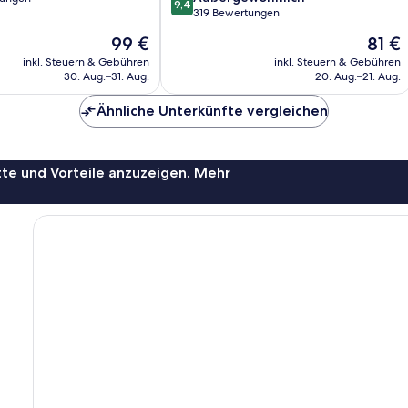
9,4
von
319 Bewertungen
10,
,
Der
Der
99 €
81 €
Außergewöhnlich,
Preis
Preis
319
inkl. Steuern & Gebühren
inkl. Steuern & Gebühren
beträgt
beträg
30. Aug.–31. Aug.
20. Aug.–21. Aug.
Bewertungen
99 €
81 €
Ähnliche Unterkünfte vergleichen
te und Vorteile anzuzeigen. Mehr