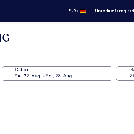
•
EUR
Unterkunft registr
HG
Daten
G