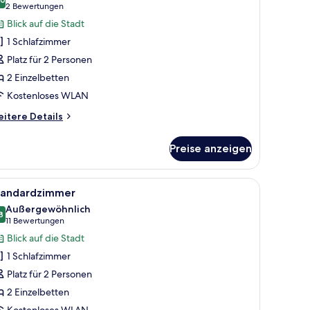
ür
10,0 von 10
(2
2 Bewertungen
olblick
tandardzimmer,
Bewertungen)
alcony)
Blick auf die Stadt
 Einzelbetten
1 Schlafzimmer
nzeigen
Platz für 2 Personen
2 Einzelbetten
Kostenloses WLAN
itere
itere Details
tails
r
Preise anzeigen
andardzimmer,
Einzelbetten
Bildern an der Wand.
ßen Laken, ein Nachttisch mit Lampe und ein an der Wand befestigtes Telefo
le
Zimmerausstattung
9
tandardzimmer
otos
Außergewöhnlich
ür
8
9,8 von 10
(11
11 Bewertungen
tandardzimmer
Bewertungen)
Blick auf die Stadt
nzeigen
1 Schlafzimmer
Platz für 2 Personen
2 Einzelbetten
Kostenloses WLAN