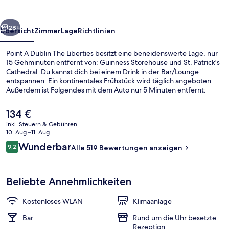
Liberties
rück
Weiter
28+
Übersicht
Zimmer
Lage
Richtlinien
Point A Dublin The Liberties besitzt eine beneidenswerte Lage, nur
15 Gehminuten entfernt von: Guinness Storehouse und St. Patrick's
Cathedral. Du kannst dich bei einem Drink in der Bar/Lounge
entspannen. Ein kontinentales Frühstück wird täglich angeboten.
Außerdem ist Folgendes mit dem Auto nur 5 Minuten entfernt:
Trinity College und St. Stephen's Green. Die öffentlichen
Verkehrsmittel sind nur einen kurzen Fußmarsch entfernt: Zur
Der
134 €
Straßenbahnhaltestelle Smithfield sind es 8 Minuten und zur
aktuelle
inkl. Steuern & Gebühren
Straßenbahnhaltestelle Four Courts 8 Minuten.
Preis
10. Aug.–11. Aug.
Lobby-Lounge
beträgt
Bewertungen
Wunderbar
9,2
Alle 519 Bewertungen anzeigen
134 €.
9,2 von 10.
Beliebte Annehmlichkeiten
Kostenloses WLAN
Klimaanlage
Bar
Rund um die Uhr besetzte
Rezeption