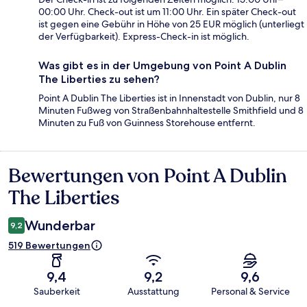
00:00 Uhr. Check-out ist um 11:00 Uhr. Ein später Check-out
ist gegen eine Gebühr in Höhe von 25 EUR möglich (unterliegt
der Verfügbarkeit). Express-Check-in ist möglich.
Was gibt es in der Umgebung von Point A Dublin
The Liberties zu sehen?
Point A Dublin The Liberties ist in Innenstadt von Dublin, nur 8
Minuten Fußweg von Straßenbahnhaltestelle Smithfield und 8
Minuten zu Fuß von Guinness Storehouse entfernt.
Bewertungen von Point A Dublin
Bewertungen
The Liberties
Wunderbar
9,2
519 Bewertungen
9,4
9,2
9,6
Sauberkeit
Ausstattung
Personal & Service