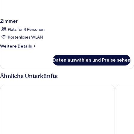
Zimmer
Platz für 4 Personen
Kostenloses WLAN
Weitere
Weitere Details
Details
für
Daten auswählen und Preise sehen
Zimmer
Ähnliche Unterkünfte
Point A Dublin Parnell Street
Ruby Mol