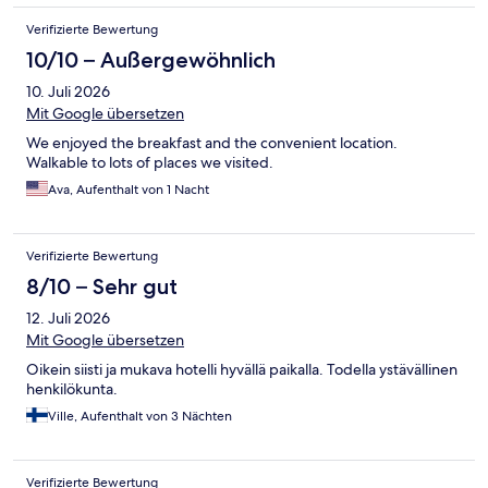
sehr laut und unangenehm beim öffnen und schließen. Das
Verifizierte Bewertung
Frühstück hat leider auch etwas zu wünschen übrig gelassen. Es
gab zwar einiges an Auswahl aber deutlich mehr süße als
10/10 – Außergewöhnlich
herzhafte Speisen. Zwei verschiedene Brötchen, drei
10. Juli 2026
verschiedene Beläge für die Brötchen und ansonsten viele
Gebäcke, die aber nicht jedem zum Frühstück zusagen. Das
Mit Google übersetzen
Personal ist auf der anderen Seite dafür aber sehr positiv
We enjoyed the breakfast and the convenient location.
rauszuheben und waren immer sehr zuvorkommend. Auch die
Walkable to lots of places we visited.
Lage ist wirklich hervorragend und alle wichtigen Dinge sind im
nahen Umkreis oder höchstens mit einem 10-15min Fußweg zu
Ava, Aufenthalt von 1 Nacht
erreichen. Insgesamt leider nur eine 3/5, wie die Sterne es auch
schon sagen. Ich habe aber auf diesem Niveau bereits deutlich
bessere Hotels gesehen.
Verifizierte Bewertung
8/10 – Sehr gut
12. Juli 2026
Mit Google übersetzen
Oikein siisti ja mukava hotelli hyvällä paikalla. Todella ystävällinen
henkilökunta.
Ville, Aufenthalt von 3 Nächten
Verifizierte Bewertung