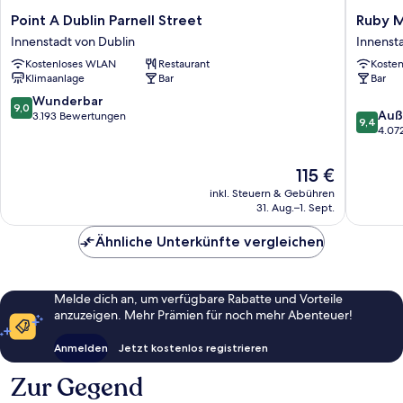
Point
Ruby
Point A Dublin Parnell Street
Ruby M
A
Molly
Innenstadt von Dublin
Innenst
Dublin
Hotel
Kostenloses WLAN
Restaurant
Koste
Parnell
Dublin
Klimaanlage
Bar
Bar
Street
by
Innenstadt
IHG
9.0
Wunderbar
9,0
9.4
von
Innenst
Auß
von
3.193 Bewertungen
9,4
von
Dublin
von
4.07
10,
10,
Dublin
Wunderbar,
Außerge
3.193
Der
115 €
4.072
Bewertungen
Preis
inkl. Steuern & Gebühren
Bewert
beträgt
31. Aug.–1. Sept.
115 €
Ähnliche Unterkünfte vergleichen
Melde dich an, um verfügbare Rabatte und Vorteile
anzuzeigen. Mehr Prämien für noch mehr Abenteuer!
Anmelden
Jetzt kostenlos registrieren
Zur Gegend