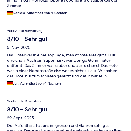
immer frisch. Hervorzuheben ist ebenfalls die Sauberkeit der
Zimmer
Daniela, Aufenthalt von 4 Nächten
Verifizierte Bewertung
8/10 – Sehr gut
5. Nov. 2025
Das Hotel war in einer Top Lage, man konnte alles gut zu Fuß
erreichen. Auch ein Supermarkt war wenige Gehminuten
entfernt. Das Zimmer war sauber und ausreichend. Das Hotel
war in einer Nebenstraße also war es nicht zu laut. Wir haben
das Hotel nur zum schlafen genutzt und dafür war es in
Ordnung! Der Check in/out verlief reibungslos.
Juli, Aufenthalt von 4 Nächten
Verifizierte Bewertung
8/10 – Sehr gut
29. Sept. 2025
Der Aufenthalt, hat uns im grossen und Ganzen sehr gut
gefallen. Das Hotel liegt zentral und praktisch alles kann zu Fuss