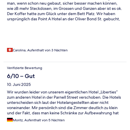
man, wenn schon neu gebaut, sicher besser machen können,
wie zB mehr Steckdosen, im Grossen und Ganzen aber ist es ok.
Der Koffer hatte zum Glück unter dem Bett Platz. Wir haben
ursprünglich das Point A Hotel an der Oliver Bond St. gebucht,
welches aber noch nicht eröffnet werden konnten. 10 Tage vor
Beginn unserer Reise erfuhr ich das und es war ziemlich stressig,
weil die Kommunikation mit dem Hotel nicht klappte, bzw sie
sich nicht mehr bei mir gemeldet haben. Schlussendlich
konnten wir dann aber problemlos in das an der Parnell St.
wechseln, aber ich hatte bis zuletzt immer noch den Beleg für
Carolina, Aufenthalt von 3 Nächten
das an der Oliver Bond Street. Das Hotel hat eine Bar und
kontinentales Frühstück wäre für 13 Euro pro Person möglich
gewesen.
Verifizierte Bewertung
6/10 – Gut
10. Juni 2025
Wir wurden leider von unserem eigentlichen Hotel „Liberties“
zum anderen Hotel in der Parnell Street verschoben. Die Hotels
unterscheiden sich laut der Hotelangestellten aber nicht
voneinander. Mir persönlich sind die Zimmer deutlich zu klein
und der Fakt, dass man keine Schränke zur Aufbewahrung hat
nimmt noch mehr vom ohnehin schon wenigen Platz weg. In
Moritz, Aufenthalt von 5 Nächten
unserem Zimmer fiel bereits am ersten Abend der
Handtuchhalter ab und auch der Klodeckel knarzte seit Tag eins