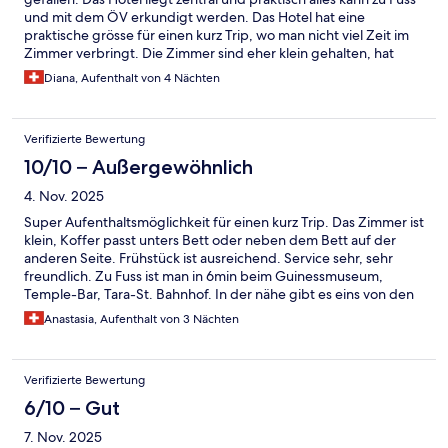
und mit dem ÖV erkundigt werden. Das Hotel hat eine
praktische grösse für einen kurz Trip, wo man nicht viel Zeit im
Zimmer verbringt. Die Zimmer sind eher klein gehalten, hat
aber alles was man benötigt. Wir würden wieder kommen.
Diana, Aufenthalt von 4 Nächten
Verifizierte Bewertung
10/10 – Außergewöhnlich
4. Nov. 2025
Super Aufenthaltsmöglichkeit für einen kurz Trip. Das Zimmer ist
klein, Koffer passt unters Bett oder neben dem Bett auf der
anderen Seite. Frühstück ist ausreichend. Service sehr, sehr
freundlich. Zu Fuss ist man in 6min beim Guinessmuseum,
Temple-Bar, Tara-St. Bahnhof. In der nähe gibt es eins von den
ältesten Pubs, sehr empfehlenswert. Würde nochmals kommen!
Anastasia, Aufenthalt von 3 Nächten
Verifizierte Bewertung
6/10 – Gut
7. Nov. 2025