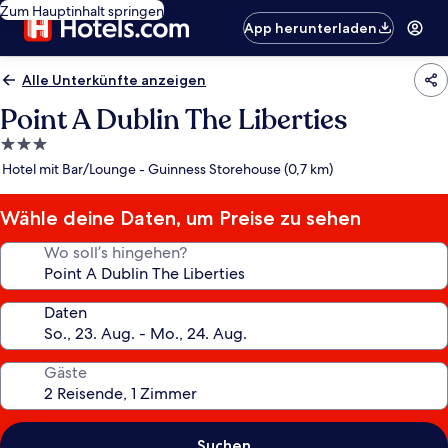
Zum Hauptinhalt springen
App herunterladen
Alle Unterkünfte anzeigen
Point A Dublin The Liberties
3.0-
Sterne-
Hotel mit Bar/Lounge - Guinness Storehouse (0,7 km)
Unterkunft
Wähle deine Daten, um Preise zu sehen
Wo soll’s hingehen?
Daten
Gäste
Suchen