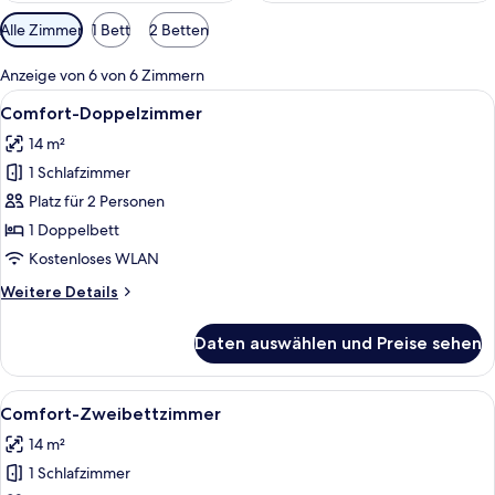
Verfügbare
Alle Zimmer
1 Bett
2 Betten
Filter
für
Anzeige von 6 von 6 Zimmern
Zimmer
Alle
Ein Hotelzimmer mit einem großen Bet
9
Comfort-Doppelzimmer
Fotos
14 m²
für
1 Schlafzimmer
Comfort-
Doppelzimmer
Platz für 2 Personen
anzeigen
1 Doppelbett
Kostenloses WLAN
Weitere
Weitere Details
Details
für
Daten auswählen und Preise sehen
Comfort-
Doppelzimmer
Alle
Ein Hotelzimmer mit zwei Betten, eine
8
Comfort-Zweibettzimmer
Fotos
14 m²
für
1 Schlafzimmer
Comfort-