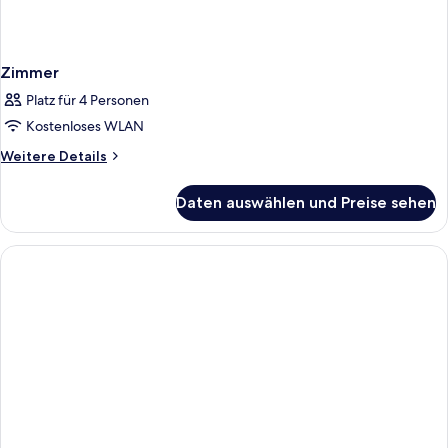
Zimmer
Platz für 4 Personen
Kostenloses WLAN
Weitere
Weitere Details
Details
für
Daten auswählen und Preise sehen
Zimmer