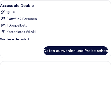
with
Alle
Zimmersafe, Schreibtisch, laptopgeeig
3
Window
Accessible Double
Fotos
19 m²
für
Platz für 2 Personen
Accessible
Double
1 Doppelbett
anzeigen
Kostenloses WLAN
Weitere
Weitere Details
Details
für
Daten auswählen und Preise sehen
Accessible
Double