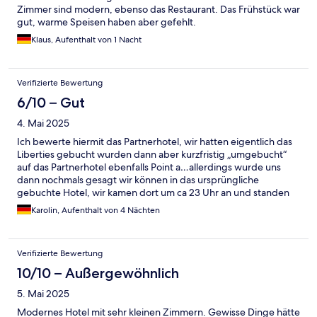
Zimmer sind modern, ebenso das Restaurant. Das Frühstück war
gut, warme Speisen haben aber gefehlt.
Klaus, Aufenthalt von 1 Nacht
Verifizierte Bewertung
6/10 – Gut
4. Mai 2025
Ich bewerte hiermit das Partnerhotel, wir hatten eigentlich das
Liberties gebucht wurden dann aber kurzfristig „umgebucht“
auf das Partnerhotel ebenfalls Point a…allerdings wurde uns
dann nochmals gesagt wir können in das ursprüngliche
gebuchte Hotel, wir kamen dort um ca 23 Uhr an und standen
vor einer Baustelle…auf unsere Kosten sind wir dann ein
Karolin, Aufenthalt von 4 Nächten
weiteres Mal eingestiegen in ein Uber und zum Partnerhotel
gefahren, dort konnten wir einchecken. Wir hatten Ausflüge
gebucht, daher haben wir am Vorabend ein Frühstück To Go
Verifizierte Bewertung
gebucht. 2 mal war kein Frühstück zur vereinbarten Zeit fertig
und wir mussten weiter zum Treffpunkt. Das Frühstück war gut
10/10 – Außergewöhnlich
und die Hotelausstattung recht neu und ebenfalls gut!
5. Mai 2025
Modernes Hotel mit sehr kleinen Zimmern. Gewisse Dinge hätte