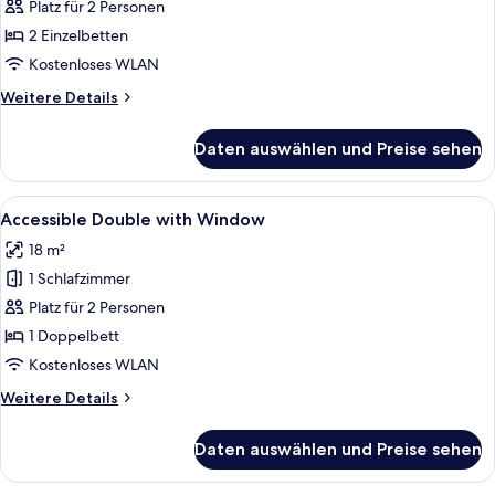
Zweibettzimmer
Platz für 2 Personen
anzeigen
2 Einzelbetten
Kostenloses WLAN
Weitere
Weitere Details
Details
für
Daten auswählen und Preise sehen
Comfort-
Zweibettzimmer
Alle
Ein modernes Hotelzimmer mit einem g
8
Accessible Double with Window
Fotos
18 m²
für
1 Schlafzimmer
Accessible
Double
Platz für 2 Personen
with
1 Doppelbett
Window
Kostenloses WLAN
anzeigen
Weitere
Weitere Details
Details
für
Daten auswählen und Preise sehen
Accessible
Double