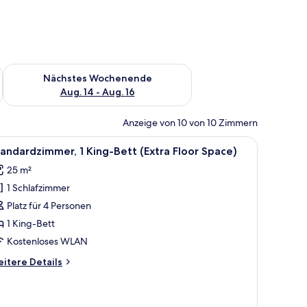
es Wochenende, Aug. 7 - Aug. 9.
Überprüfe die Verfügbarkeit für nächstes Wochenende, Aug. 1
Nächstes Wochenende
Aug. 14 - Aug. 16
Anzeige von 10 von 10 Zimmern
oßen Bett, einem flachbildfernseher an der Wand, einem kleinen Schreibtisch
le
Standardzimmer, 1 King-Bett (Extra Floor Sp
11
andardzimmer, 1 King-Bett (Extra Floor Space)
otos
25 m²
ür
1 Schlafzimmer
tandardzimmer,
King-
Platz für 4 Personen
ett
1 King-Bett
Extra
Kostenloses WLAN
loor
itere
itere Details
pace)
tails
nzeigen
r
andardzimmer,