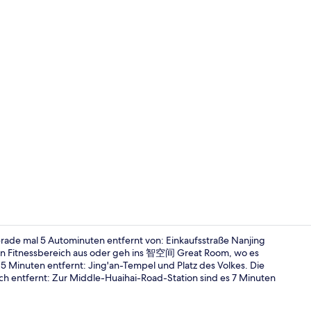
Standardzim
erade mal 5 Autominuten entfernt von: Einkaufsstraße Nanjing
en Fitnessbereich aus oder geh ins 智空间 Great Room, wo es
5 Minuten entfernt: Jing'an-Tempel und Platz des Volkes. Die
Sitzecke in 
sch entfernt: Zur Middle-Huaihai-Road-Station sind es 7 Minuten