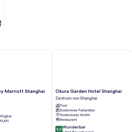
n
Marriott Shanghai Central
Okura Garden Hotel Shanghai
Okura
y Marriott Shanghai
Okura Garden Hotel Shanghai
Garden
Zentrum von Shanghai
Hotel
Pool
Shanghai
Kostenlose Parkplätze
Zentrum
Kostenloses WLAN
erfügbar
von
Restaurant
 WLAN
Shanghai
9.2
Wunderbar
9,2