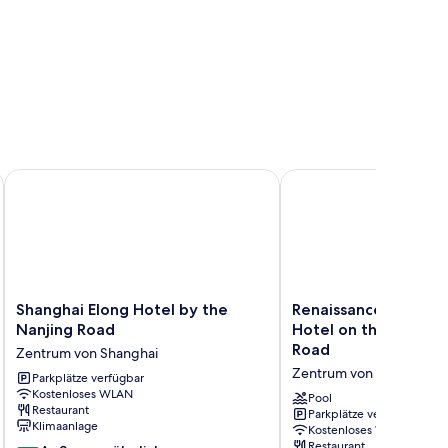
Shanghai Elong Hotel by the Nanjing Road
Renaissance Shanghai 
Shanghai
Renaissance
Shanghai Elong Hotel by the
Renaissance Shangha
Elong
Shanghai
Nanjing Road
Hotel on the Bund b
Hotel
Yu
Road
Zentrum von Shanghai
by
Garden
Zentrum von Shanghai
the
Parkplätze verfügbar
Hotel
Kostenloses WLAN
Nanjing
on
Pool
Restaurant
Road
the
Parkplätze verfügbar
Klimaanlage
Kostenloses WLAN
Zentrum
Bund
Restaurant