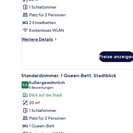
für
1 Schlafzimmer
Standardzimmer,
2 Einzelbetten
Platz für 2 Personen
(Extra
2 Einzelbetten
Floor
Kostenloses WLAN
Space)
Weitere
Weitere Details
anzeigen
Details
für
Standardzimmer,
Preise anzeige
2 Einzelbetten
(Extra
Floor
Alle
Ein modernes Hotelzimmer mit e
7
Standardzimmer, 1 Queen-Bett, Stadtblick
Space)
Fotos
Außergewöhnlich
für
9,6
9,6 von 10
(4
4 Bewertungen
Standardzimmer,
Bewertungen)
Blick auf die Stadt
1
20 m²
Queen-
1 Schlafzimmer
Bett,
Platz für 2 Personen
Stadtblick
1 Queen-Bett
anzeigen