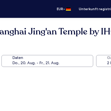
•
EUR
Unterkunft registr
anghai Jing'an Temple by I
Daten
G