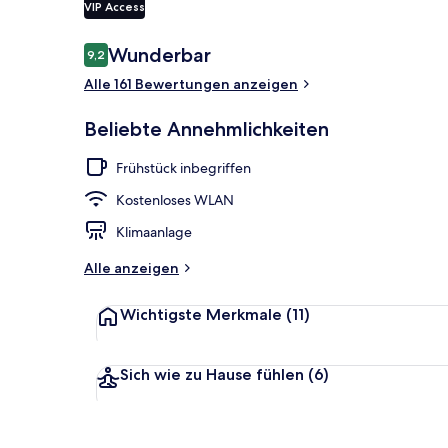
VIP Access
Bewertungen
Wunderbar
9,2
9,2 von 10.
Außenbereic
Alle 161 Bewertungen anzeigen
Beliebte Annehmlichkeiten
Frühstück inbegriffen
Kostenloses WLAN
Klimaanlage
Alle anzeigen
Wichtigste Merkmale
(11)
Sich wie zu Hause fühlen
(6)