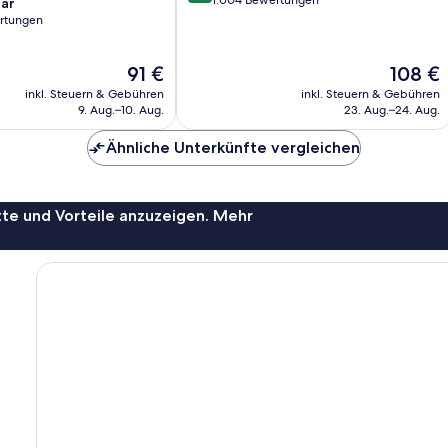
von
1.004 Bewertungen
ar
10,
rtungen
Wunderbar,
1.004
Der
Der
91 €
108 €
Bewertungen
Preis
Preis
inkl. Steuern & Gebühren
inkl. Steuern & Gebühren
beträgt
beträgt
9. Aug.–10. Aug.
23. Aug.–24. Aug.
91 €
108 €
Ähnliche Unterkünfte vergleichen
te und Vorteile anzuzeigen. Mehr