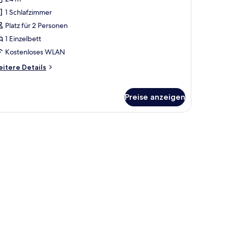
ür
1 Schlafzimmer
tandardzimmer
nzeigen
Platz für 2 Personen
1 Einzelbett
Kostenloses WLAN
itere
itere Details
tails
r
andardzimmer
Preise anzeigen
eibtisch mit Stuhl und Blick auf die Stadt durch das Fenster.