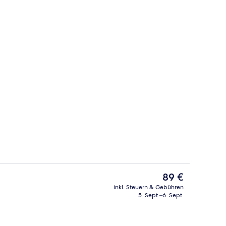
mer, 2 Queen-Betten | Hochwertige Bettwaren, Daunenbettdecken, Schreib
Außenbereich
Der
89 €
aktuelle
inkl. Steuern & Gebühren
Preis
5. Sept.–6. Sept.
der Lobby
Außenbereich
beträgt
89 €.