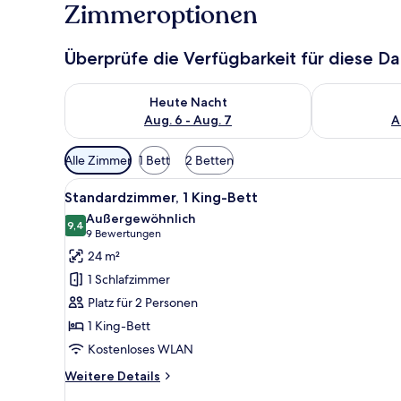
Zimmeroptionen
Überprüfe die Verfügbarkeit für diese D
Überprüfe die Verfügbarkeit für heute Nacht, Aug. 6
Überprüfe die
Heute Nacht
Aug. 6 - Aug. 7
A
Verfügbare
Alle Zimmer
1 Bett
2 Betten
Filter
Alle
Ein modernes Hotelzimmer mit 
für
6
Standardzimmer, 1 King-Bett
Fotos
Zimmer
Außergewöhnlich
für
9,4
9,4 von 10
(9
9 Bewertungen
Standardzimmer,
Bewertungen)
24 m²
1 King-
1 Schlafzimmer
Bett
Platz für 2 Personen
anzeigen
1 King-Bett
Kostenloses WLAN
Weitere
Weitere Details
Details