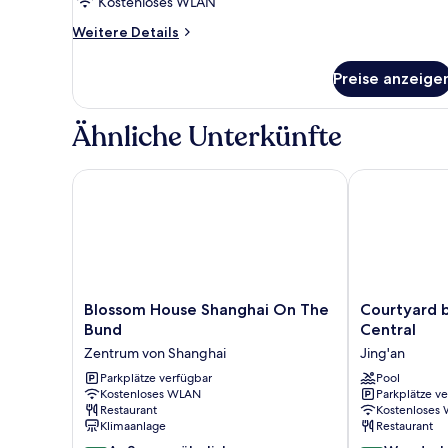
Kostenloses WLAN
Weitere
Weitere Details
Details
für
Preise anzeige
Standardzimmer,
1
Queen-
Ähnliche Unterkünfte
Bett,
Stadtblick
Blossom House Shanghai On The Bund
Courtyard by 
Blossom
Courtyard
Blossom House Shanghai On The
Courtyard b
House
by
Bund
Central
Shanghai
Marriott
Zentrum von Shanghai
Jing'an
On
Shanghai
The
Parkplätze verfügbar
Central
Pool
Kostenloses WLAN
Parkplätze v
Bund
Jing'an
Restaurant
Kostenloses
Zentrum
Klimaanlage
Restaurant
von