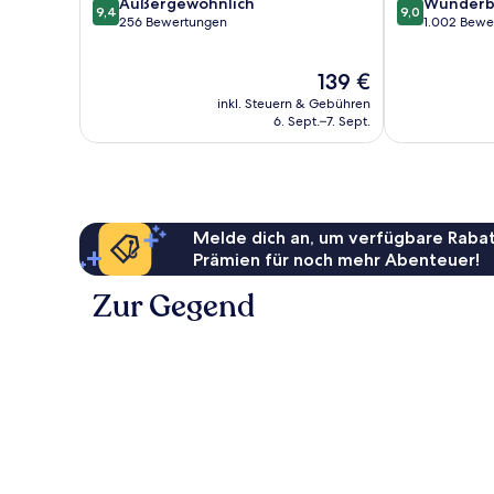
9.4
9.0
Shanghai
Außergewöhnlich
Wunderb
9,4
9,0
von
von
256 Bewertungen
1.002 Bewe
10,
10,
Außergewöhnlich,
Wunderbar,
Der
139 €
256
1.002
Preis
Bewertungen
Bewertungen
inkl. Steuern & Gebühren
beträgt
6. Sept.–7. Sept.
139 €
Melde dich an, um verfügbare Rabat
Prämien für noch mehr Abenteuer!
Zur Gegend