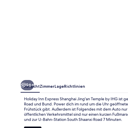
Jing'an
Temple
by
IHG
96+
Übersicht
Zimmer
Lage
Richtlinien
Holiday Inn Express Shanghai Jing'an Temple by IHG ist g
Road und Bund. Power dich im rund um die Uhr geöffnet
Frühstück gibt. Außerdem ist Folgendes mit dem Auto nur 
öffentlichen Verkehrsmittel sind nur einen kurzen Fußmar
und zur U-Bahn-Station South Shaanxi Road 7 Minuten.