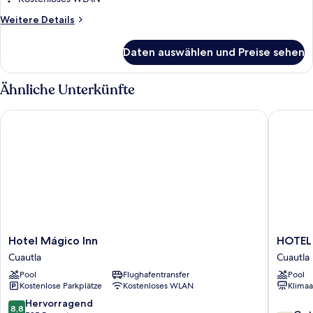
Weitere
Weitere Details
Details
für
Daten auswählen und Preise sehen
Junior-
Suite
Ähnliche Unterkünfte
Hotel Mágico Inn
HOTEL 
Hotel
HOTEL
Hotel Mágico Inn
HOTEL
Mágico
CASCA
Cuautla
Cuautla
Inn
Cuautla
Pool
Flughafentransfer
Pool
Cuautla
Kostenlose Parkplätze
Kostenloses WLAN
Klimaa
8.8
Hervorragend
8,8