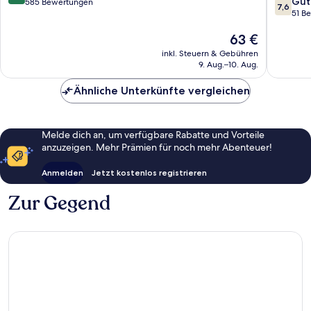
7.6
Gut
von
585 Bewertungen
7,6
von
51 B
10,
10,
Hervorragend,
Der
63 €
Gut,
585
Preis
51
Bewertungen
inkl. Steuern & Gebühren
beträgt
Bewert
9. Aug.–10. Aug.
63 €
Ähnliche Unterkünfte vergleichen
Melde dich an, um verfügbare Rabatte und Vorteile
anzuzeigen. Mehr Prämien für noch mehr Abenteuer!
Anmelden
Jetzt kostenlos registrieren
Zur Gegend