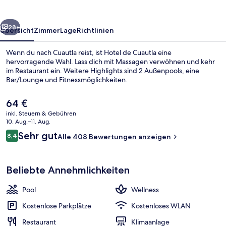
rück
Weiter
28+
Übersicht
Zimmer
Lage
Richtlinien
Wenn du nach Cuautla reist, ist Hotel de Cuautla eine
hervorragende Wahl. Lass dich mit Massagen verwöhnen und kehr
im Restaurant ein. Weitere Highlights sind 2 Außenpools, eine
Bar/Lounge und Fitnessmöglichkeiten.
Der
64 €
aktuelle
inkl. Steuern & Gebühren
Preis
10. Aug.–11. Aug.
beträgt
Bewertungen
Sehr gut
8,4
Außen-Whirlpool
Alle 408 Bewertungen anzeigen
64 €.
8,4 von 10.
Beliebte Annehmlichkeiten
Pool
Wellness
Kostenlose Parkplätze
Kostenloses WLAN
Restaurant
Klimaanlage