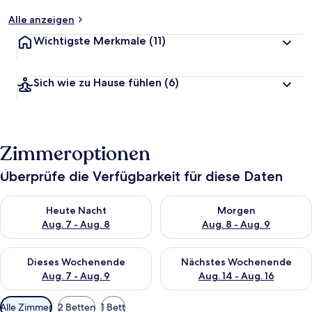
Alle anzeigen
Wichtigste Merkmale
(11)
Sich wie zu Hause fühlen
(6)
Zimmeroptionen
Überprüfe die Verfügbarkeit für diese Daten
Überprüfe die Verfügbarkeit für heute Nacht, Aug. 7 - Aug. 8.
Überprüfe die Verfügbarkeit f
Heute Nacht
Morgen
Aug. 7 - Aug. 8
Aug. 8 - Aug. 9
Überprüfe die Verfügbarkeit für dieses Wochenende, Aug. 7 - 
Überprüfe die Verfügbarkeit f
Dieses Wochenende
Nächstes Wochenende
Aug. 7 - Aug. 9
Aug. 14 - Aug. 16
Verfügbare
Alle Zimmer
2 Betten
1 Bett