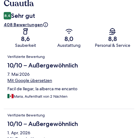
Cuautla
Sehr gut
8,4
408 Bewertungen
8,6
8,0
8,8
Sauberkeit
Ausstattung
Personal & Service
Bewertungen
Verifizierte Bewertung
10/10 – Außergewöhnlich
7. Mai 2026
Mit Google übersetzen
Facil de llegar, la alberca me encanto
Maria, Aufenthalt von 2 Nächten
Verifizierte Bewertung
10/10 – Außergewöhnlich
1. Apr. 2026