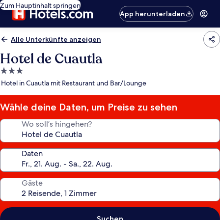
Zum Hauptinhalt springen
App herunterladen
Alle Unterkünfte anzeigen
Hotel de Cuautla
3.0-
Sterne-
Hotel in Cuautla mit Restaurant und Bar/Lounge
Unterkunft
Wähle deine Daten, um Preise zu sehen
Wo soll’s hingehen?
Daten
Gäste
Suchen