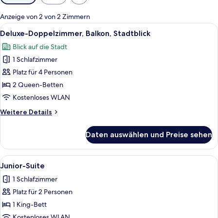
Filter
für
Anzeige von 2 von 2 Zimmern
Zimmer
Alle
Deluxe-Doppelzimmer, Balkon, Stadtbl
7
Deluxe-Doppelzimmer, Balkon, Stadtblick
Fotos
Blick auf die Stadt
für
1 Schlafzimmer
Deluxe-
Doppelzimmer,
Platz für 4 Personen
Balkon,
2 Queen-Betten
Stadtblick
Kostenloses WLAN
anzeigen
Weitere
Weitere Details
Details
für
Daten auswählen und Preise sehen
Deluxe-
Doppelzimmer,
Balkon,
Alle
Junior-Suite | Schreibtisch, Bügeleis
6
Stadtblick
Junior-Suite
Fotos
1 Schlafzimmer
für
Platz für 2 Personen
Junior-
Suite
1 King-Bett
anzeigen
Kostenloses WLAN