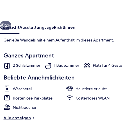
Weissenhauser
Strand
rück
Weiter
23+
Übersicht
Ausstattung
Lage
Richtlinien
Genieße Wangels mit einem Aufenthalt im dieses Apartment.
Ganzes Apartment
2 Schlafzimmer
1 Badezimmer
Platz für 4 Gäste
Beliebte Annehmlichkeiten
Apartment | Speisen
Wäscherei
Haustiere erlaubt
Kostenlose Parkplätze
Kostenloses WLAN
Nichtraucher
Alle anzeigen