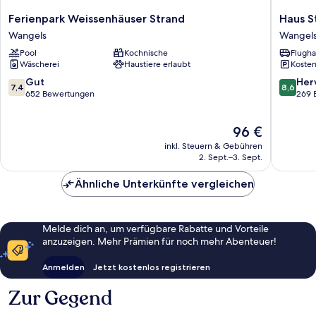
Ferienpark
Haus
Ferienpark Weissenhäuser Strand
Haus S
Weissenhäuser
Stern
Wangels
Wangel
Strand
Wangel
Pool
Kochnische
Flugha
Wangels
Wäscherei
Haustiere erlaubt
Kosten
7.4
8.6
Gut
Her
7,4
8,6
von
von
652 Bewertungen
269 
10,
10,
Gut,
Hervorr
Der
96 €
652
269
Preis
Bewertungen
Bewert
inkl. Steuern & Gebühren
beträgt
2. Sept.–3. Sept.
96 €
Ähnliche Unterkünfte vergleichen
Melde dich an, um verfügbare Rabatte und Vorteile
anzuzeigen. Mehr Prämien für noch mehr Abenteuer!
Anmelden
Jetzt kostenlos registrieren
Zur Gegend