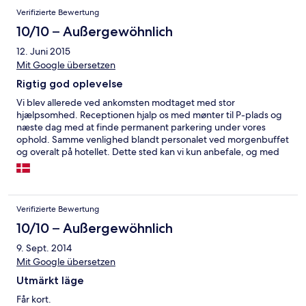
Verifizierte Bewertung
10/10 – Außergewöhnlich
12. Juni 2015
Mit Google übersetzen
Rigtig god oplevelse
Vi blev allerede ved ankomsten modtaget med stor
hjælpsomhed. Receptionen hjalp os med mønter til P-plads og
næste dag med at finde permanent parkering under vores
ophold. Samme venlighed blandt personalet ved morgenbuffet
og overalt på hotellet. Dette sted kan vi kun anbefale, og med
lyst til at komme igen en anden gang!
Verifizierte Bewertung
10/10 – Außergewöhnlich
9. Sept. 2014
Mit Google übersetzen
Utmärkt läge
Får kort.