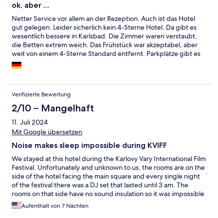
ok, aber ...
Netter Service vor allem an der Rezeption. Auch ist das Hotel
gut gelegen. Leider sicherlich kein 4-Sterne Hotel. Da gibt es
wesentlich bessere in Karlsbad. Die Zimmer waren verstaubt,
die Betten extrem weich. Das Frühstück war akzeptabel, aber
weit von einem 4-Sterne Standard entfernt. Parkplätze gibt es
nicht, d.h. man muss für € 10 im Hotel gegenüber parken.
Verifizierte Bewertung
2/10 – Mangelhaft
11. Juli 2024
Mit Google übersetzen
Noise makes sleep impossible during KVIFF
We stayed at this hotel during the Karlovy Vary International Film
Festival. Unfortunately and unknown to us, the rooms are on the
side of the hotel facing the main square and every single night
of the festival there was a DJ set that lasted until 3 am. The
rooms on that side have no sound insulation so it was impossible
to sleep in the bedroom until 3 am. Around 1 am on the first
Aufenthalt von 7 Nächten
night my partner made a nest in the bathroom and slept there