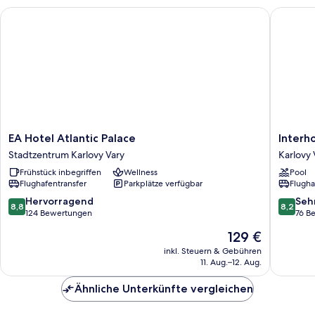
Package)
EA Hotel Atlantic Palace
Interhote
EA
Interhot
EA Hotel Atlantic Palace
Interh
Hotel
Central
Stadtzentrum Karlovy Vary
Karlovy 
Atlantic
Karlovy
Frühstück inbegriffen
Wellness
Pool
Palace
Vary
Flughafentransfer
Parkplätze verfügbar
Flugha
Stadtzentrum
Karlovy
8.8
8.2
Hervorragend
Seh
8,8
8,2
Vary
von
von
124 Bewertungen
76 B
10,
10,
Der
129 €
Hervorragend,
Sehr
Preis
124
gut,
inkl. Steuern & Gebühren
beträgt
11. Aug.–12. Aug.
Bewertungen
76
129 €
Bewert
Ähnliche Unterkünfte vergleichen