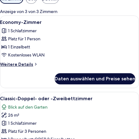
Filter
für
Anzeige von 3 von 3 Zimmern
Zimmer
Alle
Ein Hotelzimmer mit einem Holztisch, 
3
Economy-Zimmer
Fotos
1 Schlafzimmer
für
Platz für 1 Person
Economy-
Zimmer
1 Einzelbett
anzeigen
Kostenloses WLAN
Weitere
Weitere Details
Details
für
Daten auswählen und Preise sehen
Economy-
Zimmer
Alle
Ein Hotelzimmer mit einem Bett, einem
6
Classic-Doppel- oder -Zweibettzimmer
Fotos
Blick auf den Garten
für
26 m²
Classic-
Doppel-
1 Schlafzimmer
oder
Platz für 3 Personen
-