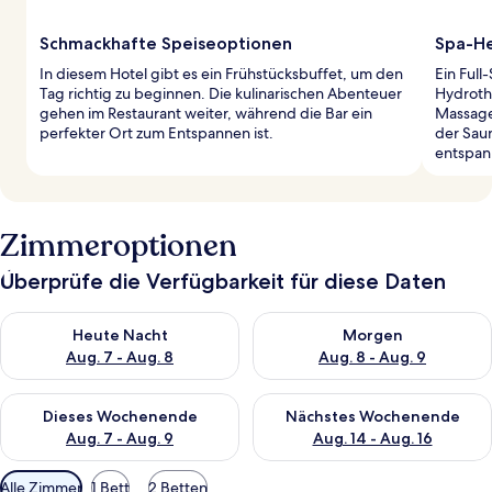
Schmackhafte Speiseoptionen
Spa-He
In diesem Hotel gibt es ein Frühstücksbuffet, um den
Ein Full
Tag richtig zu beginnen. Die kulinarischen Abenteuer
Hydroth
gehen im Restaurant weiter, während die Bar ein
Massage
perfekter Ort zum Entspannen ist.
der Sau
entspan
Zimmeroptionen
Überprüfe die Verfügbarkeit für diese Daten
Überprüfe die Verfügbarkeit für heute Nacht, Aug. 7 - Aug. 8.
Überprüfe die Verfügbarkeit f
Heute Nacht
Morgen
Aug. 7 - Aug. 8
Aug. 8 - Aug. 9
Überprüfe die Verfügbarkeit für dieses Wochenende, Aug. 7 - 
Überprüfe die Verfügbarkeit f
Dieses Wochenende
Nächstes Wochenende
Aug. 7 - Aug. 9
Aug. 14 - Aug. 16
Verfügbare
Alle Zimmer
1 Bett
2 Betten