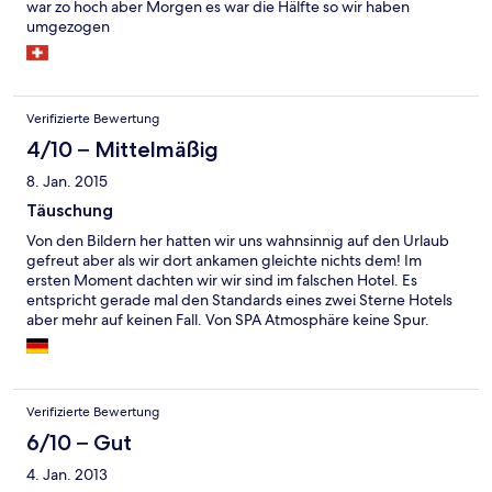
war zo hoch aber Morgen es war die Hälfte so wir haben
umgezogen
Verifizierte Bewertung
4/10 – Mittelmäßig
8. Jan. 2015
Täuschung
Von den Bildern her hatten wir uns wahnsinnig auf den Urlaub
gefreut aber als wir dort ankamen gleichte nichts dem! Im
ersten Moment dachten wir wir sind im falschen Hotel. Es
entspricht gerade mal den Standards eines zwei Sterne Hotels
aber mehr auf keinen Fall. Von SPA Atmosphäre keine Spur.
Zuzätzlich dazu sehr schlechte Parkmöglichkeiten. Das Hotel
bieten keinen Parkplatz an. Nichteinmal gegen Bezahlung. Es
gibt ein einziges Parkhaus was wirklich wie ein Alptraum ist. Wir
hatten wirklich Probleme Heil mit unserem Kombi rein und raus
Verifizierte Bewertung
zu kommen. Viel zu eng!!! Zudem mussten wir vier Stunden
warten bis ein Platz frei wurde.
6/10 – Gut
4. Jan. 2013