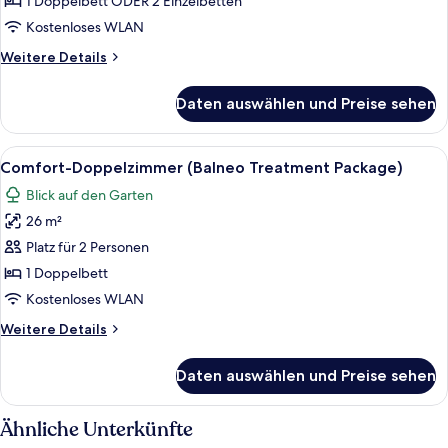
1 Doppelbett ODER 2 Einzelbetten
Zweibettzimmer
Kostenloses WLAN
anzeigen
Weitere
Weitere Details
Details
für
Daten auswählen und Preise sehen
Classic-
Doppel-
oder
Alle
Ein Hotelzimmer mit einem Bett, zwei 
4
-
Comfort-Doppelzimmer (Balneo Treatment Package)
Fotos
Zweibettzimmer
Blick auf den Garten
für
26 m²
Comfort-
Doppelzimmer
Platz für 2 Personen
(Balneo
1 Doppelbett
Treatment
Kostenloses WLAN
Package)
Weitere
Weitere Details
anzeigen
Details
für
Daten auswählen und Preise sehen
Comfort-
Doppelzimmer
(Balneo
Ähnliche Unterkünfte
Treatment