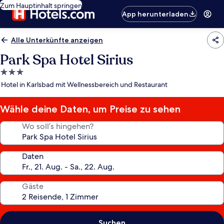
Zum Hauptinhalt springen
App herunterladen
Alle Unterkünfte anzeigen
Park Spa Hotel Sirius
3.0-
Sterne-
Hotel in Karlsbad mit Wellnessbereich und Restaurant
Unterkunft
Wähle deine Daten, um Preise zu sehen
Wo soll’s hingehen?
Daten
Gäste
Suchen