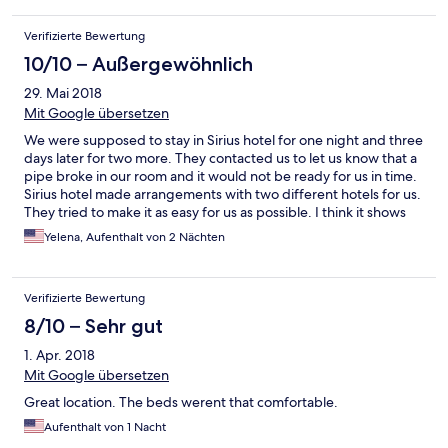
the next 5 nights. We ended up leaving two nights earlier than
planned and mossing the last two days of the festival because
Verifizierte Bewertung
sleep was impossible. The hotel did not offer any refund and we
did not ask. KVIFF is only 10 days each summer and I'm sure it's
10/10 – Außergewöhnlich
less noisy the other 50 weeks a year. The central location and
29. Mai 2018
elevator (not always certain in Europe) were very convenient. No
AC or fan so I suspect the rooms get VERY hot later in the
Mit Google übersetzen
summer but we got a break in the heat so were able to keep the
We were supposed to stay in Sirius hotel for one night and three
windows closed until 3 am when the DJ sets ended.
days later for two more. They contacted us to let us know that a
pipe broke in our room and it would not be ready for us in time.
Sirius hotel made arrangements with two different hotels for us.
They tried to make it as easy for us as possible. I think it shows
good customer service.
Yelena, Aufenthalt von 2 Nächten
Verifizierte Bewertung
8/10 – Sehr gut
1. Apr. 2018
Mit Google übersetzen
Great location. The beds werent that comfortable.
Aufenthalt von 1 Nacht