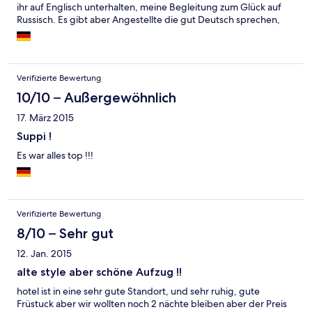
ihr auf Englisch unterhalten, meine Begleitung zum Glück auf
Russisch. Es gibt aber Angestellte die gut Deutsch sprechen,
wer es denn braucht. Das Hotel liegt sehr zentral, direkt an der
Tepla. Besonders schön ist der alte Aufzug im Treppenhaus. Wir
hatten jeder jeweils eine Massage, Sauna sowie ein Moorbad
dazu gebucht gehabt. Die Massage hätte etwas kräftiger sein
Verifizierte Bewertung
können, richtig ausruhen kann man sich im Saunabereich nicht.
Das Moorbad bestand aus 100ml Moorkonzentrat aufgelöst in
10/10 – Außergewöhnlich
einer für entsprechende Behandlungen vorgesehenen Wanne.
17. März 2015
Der Behandlungsbereich ist im Keller des Hotels und besteht
aus einem recht kleinen Raum für die Sauna sowie den Räumen
Suppi !
für entsprechnde Bäder und Elektrotherapie usw.. Insgesamt
Es war alles top !!!
würde ich das Hotel eher in der 3 Sterne Kategorie sehen.
Verifizierte Bewertung
8/10 – Sehr gut
12. Jan. 2015
alte style aber schöne Aufzug !!
hotel ist in eine sehr gute Standort, und sehr ruhig, gute
Früstuck aber wir wollten noch 2 nächte bleiben aber der Preis