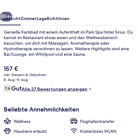
rück
Weiter
34+
Übersicht
Zimmer
Lage
Richtlinien
Genieße Karlsbad mit einem Aufenthalt im Park Spa Hotel Sirius. Du
kannst im Restaurant etwas essen und den Wellnessbereich
besuchen, um dich mit Massagen, Aromatherapie oder
Hydrotherapie verwöhnen zu lassen. Weitere Highlights sind eine
Bar/Lounge, ein Whirlpool und eine Sauna.
Der
157 €
aktuelle
inkl. Steuern & Gebühren
Preis
8. Aug.–9. Aug.
Terrasse/Patio
beträgt
Bewertungen
Gut
7,6
Alle 27 Bewertungen anzeigen
157 €.
7,6 von 10.
Beliebte Annehmlichkeiten
Wellness
Flughafentransfer
Haustiere erlaubt
Kostenloses WLAN