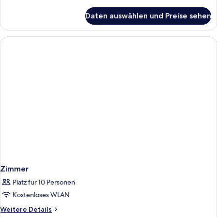
Details
für
Daten auswählen und Preise sehen
Zimmer
Zimmer
Platz für 10 Personen
Kostenloses WLAN
Weitere
Weitere Details