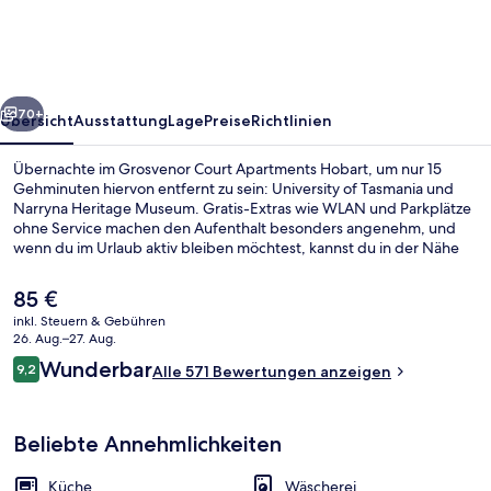
Hobart
rück
Weiter
70+
Übersicht
Ausstattung
Lage
Preise
Richtlinien
Übernachte im Grosvenor Court Apartments Hobart, um nur 15
Gehminuten hiervon entfernt zu sein: University of Tasmania und
Narryna Heritage Museum. Gratis-Extras wie WLAN und Parkplätze
ohne Service machen den Aufenthalt besonders angenehm, und
wenn du im Urlaub aktiv bleiben möchtest, kannst du in der Nähe
die Wander- und Radwege, die Möglichkeiten zum Kajakfahren und
die Möglichkeiten zum Mountainbiken nutzen. Die Apartments
Der
85 €
bieten tolle Annehmlichkeiten wie Küchen, Smart-TVs und
aktuelle
inkl. Steuern & Gebühren
hochwertige Bettwaren. Anderen Reisenden gefallen das
Preis
26. Aug.–27. Aug.
hilfsbereite Personal und die fußgängerfreundliche Lage.
Ferienhaus, 3 Schlafzimmer | Hochwer
beträgt
Bewertungen
Wunderbar
9,2
Alle 571 Bewertungen anzeigen
85 €.
9,2 von 10.
Beliebte Annehmlichkeiten
Küche
Wäscherei