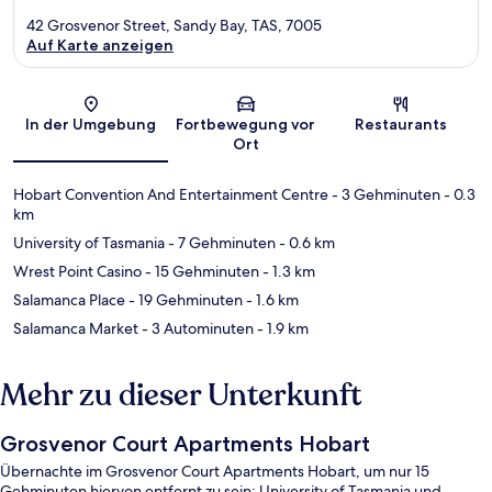
42 Grosvenor Street, Sandy Bay, TAS, 7005
Auf Karte anzeigen
Karte
In der Umgebung
Fortbewegung vor
Restaurants
Ort
Hobart Convention And Entertainment Centre
- 3 Gehminuten
- 0.3
km
University of Tasmania
- 7 Gehminuten
- 0.6 km
Wrest Point Casino
- 15 Gehminuten
- 1.3 km
Salamanca Place
- 19 Gehminuten
- 1.6 km
Salamanca Market
- 3 Autominuten
- 1.9 km
Mehr zu dieser Unterkunft
Grosvenor Court Apartments Hobart
Übernachte im Grosvenor Court Apartments Hobart, um nur 15
Gehminuten hiervon entfernt zu sein: University of Tasmania und