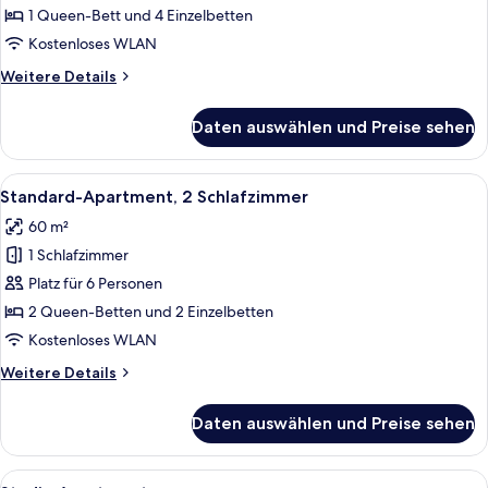
Apartment
1 Queen-Bett und 4 Einzelbetten
anzeigen
Kostenloses WLAN
Weitere
Weitere Details
Details
für
Daten auswählen und Preise sehen
Economy-
Apartment
Alle
Standard-Apartment, 2 Schlafzimmer 
7
Standard-Apartment, 2 Schlafzimmer
Fotos
60 m²
für
1 Schlafzimmer
Standard-
Apartment,
Platz für 6 Personen
2 Schlafzimmer
2 Queen-Betten und 2 Einzelbetten
anzeigen
Kostenloses WLAN
Weitere
Weitere Details
Details
für
Daten auswählen und Preise sehen
Standard-
Apartment,
2 Schlafzimmer
Alle
Studio Apartment | Hochwertige Bett