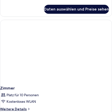
Details
für
Daten auswählen und Preise sehen
Standard-
Apartment,
2 Schlafzimmer
Zimmer
Platz für 10 Personen
Kostenloses WLAN
Weitere
Weitere Details