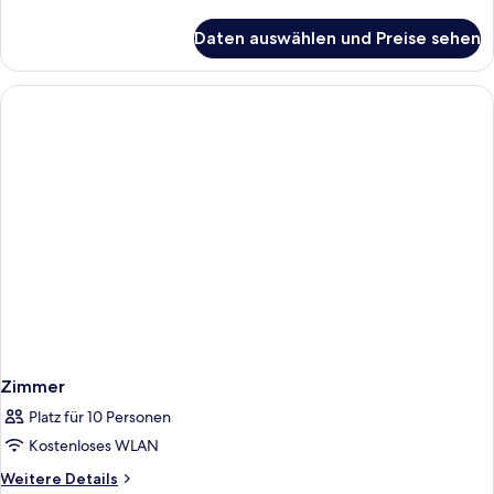
Details
für
Daten auswählen und Preise sehen
Zimmer
Zimmer
Platz für 10 Personen
Kostenloses WLAN
Weitere
Weitere Details