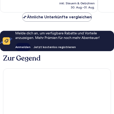
Preis
1.303
276
inkl. Steuern & Gebühren
beträgt
30. Aug.–31. Aug.
Bewertungen
Bewert
116 €
Ähnliche Unterkünfte vergleichen
Melde dich an, um verfügbare Rabatte und Vorteile
anzuzeigen. Mehr Prämien für noch mehr Abenteuer!
Anmelden
Jetzt kostenlos registrieren
Zur Gegend