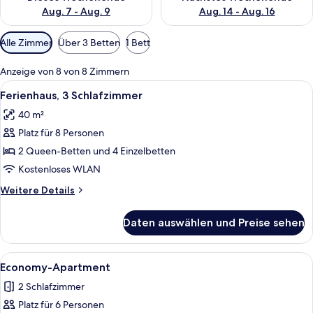
Aug. 7 - Aug. 9
Aug. 14 - Aug. 16
Verfügbare
Alle Zimmer
Über 3 Betten
1 Bett
Filter
für
Anzeige von 8 von 8 Zimmern
Zimmer
Alle
Ferienhaus, 3 Schlafzimmer | Eigene K
17
Ferienhaus, 3 Schlafzimmer
Fotos
40 m²
für
Platz für 8 Personen
Ferienhaus,
3 Schlafzimmer
2 Queen-Betten und 4 Einzelbetten
anzeigen
Kostenloses WLAN
Weitere
Weitere Details
Details
für
Daten auswählen und Preise sehen
Ferienhaus,
3 Schlafzimmer
Alle
Economy-Apartment | Wohnbereich | 
7
Economy-Apartment
Fotos
2 Schlafzimmer
für
Platz für 6 Personen
Economy-