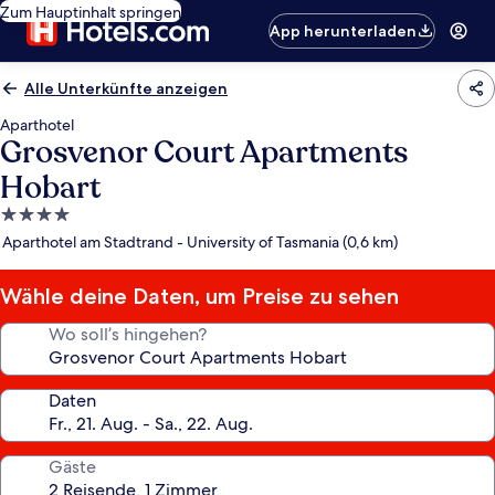
Zum Hauptinhalt springen
App herunterladen
Alle Unterkünfte anzeigen
Aparthotel
Grosvenor Court Apartments
Hobart
4.0-
Sterne-
Aparthotel am Stadtrand - University of Tasmania (0,6 km)
Unterkunft
Wähle deine Daten, um Preise zu sehen
Wo soll’s hingehen?
Daten
Gäste