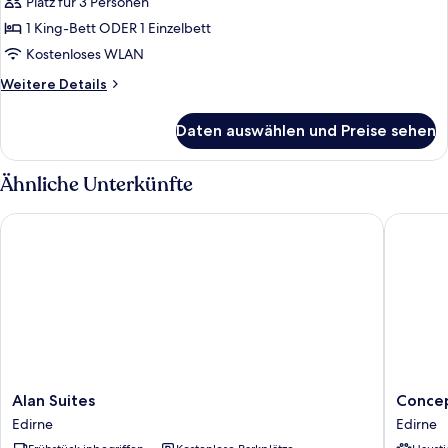
Platz für 3 Personen
Triple
Standard
1 King-Bett ODER 1 Einzelbett
anzeigen
Kostenloses WLAN
Weitere
Weitere Details
Details
für
Daten auswählen und Preise sehen
Triple
Standard
Ähnliche Unterkünfte
Alan Suites
Concept 
Alan
Concep
Alan Suites
Concep
Suites
Royal
Edirne
Edirne
Edirne
Edirne