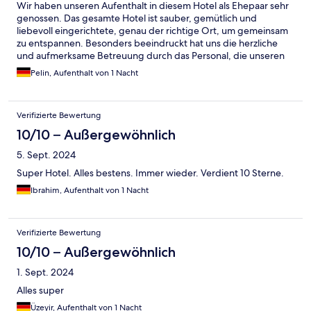
Wir haben unseren Aufenthalt in diesem Hotel als Ehepaar sehr
genossen. Das gesamte Hotel ist sauber, gemütlich und
liebevoll eingerichtete, genau der richtige Ort, um gemeinsam
zu entspannen. Besonders beeindruckt hat uns die herzliche
und aufmerksame Betreuung durch das Personal, die unseren
Aufenthalt besonders angenehm gemacht hat. Das Frühstück
Pelin, Aufenthalt von 1 Nacht
war vielfältig und lecker, und die Lage, das Hotels ideal, und die
Umgebung gemeinsam zu erkunden. Wir können das Hotel
jedenfalls empfehlen auf Gastfreundschaft und eine
Verifizierte Bewertung
entspannte Atmosphäre. Gerne kommen wir wieder und
bedanken uns herzlich beim gesamten Team für den
10/10 – Außergewöhnlich
wunderbaren Aufenthalt.
5. Sept. 2024
Super Hotel. Alles bestens. Immer wieder. Verdient 10 Sterne.
Ibrahim, Aufenthalt von 1 Nacht
Verifizierte Bewertung
10/10 – Außergewöhnlich
1. Sept. 2024
Alles super
Üzeyir, Aufenthalt von 1 Nacht