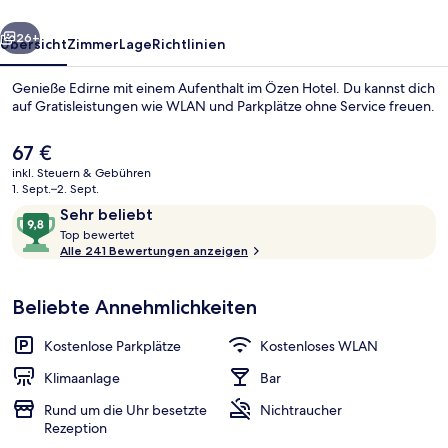
rück
Weiter
26+
Übersicht
Zimmer
Lage
Richtlinien
Genieße Edirne mit einem Aufenthalt im Özen Hotel. Du kannst dich
auf Gratisleistungen wie WLAN und Parkplätze ohne Service freuen.
Der
67 €
aktuelle
inkl. Steuern & Gebühren
Preis
1. Sept.–2. Sept.
beträgt
Bewertungen
9,8
Sehr beliebt
67 €.
T
von
Top bewertet
o
Alle 241 Bewertungen anzeigen
Restaurant
10,
p
Sehr
beliebt
Beliebte Annehmlichkeiten
b
e
w
Kostenlose Parkplätze
Kostenloses WLAN
e
r
Klimaanlage
Bar
t
Rund um die Uhr besetzte
Nichtraucher
e
Rezeption
t