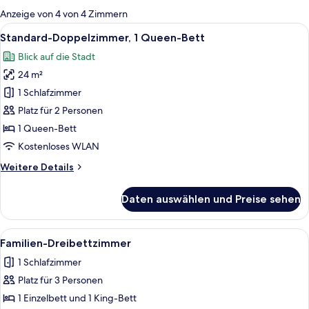
für
Anzeige von 4 von 4 Zimmern
Zimmer
Alle
Ein ordentlich bezogenes Bett mit wei
3
Standard-Doppelzimmer, 1 Queen-Bett
Fotos
Blick auf die Stadt
für
24 m²
Standard-
Doppelzimmer,
1 Schlafzimmer
1
Platz für 2 Personen
Queen-
1 Queen-Bett
Bett
Kostenloses WLAN
anzeigen
Weitere
Weitere Details
Details
für
Daten auswählen und Preise sehen
Standard-
Doppelzimmer,
1
Alle
Ein Hotelzimmer mit zwei Betten, Ho
3
Queen-
Familien-Dreibettzimmer
Fotos
Bett
1 Schlafzimmer
für
Platz für 3 Personen
Familien-
Dreibettzimmer
1 Einzelbett und 1 King-Bett