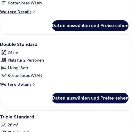
anzeigen
Kostenloses WLAN
Weitere
Weitere Details
Details
für
Daten auswählen und Preise sehen
Familien-
Dreibettzimmer
Alle
Bettwäsche aus ägyptischer Baumwoll
5
Double Standard
Fotos
24 m²
für
Platz für 2 Personen
Double
Standard
1 King-Bett
anzeigen
Kostenloses WLAN
Weitere
Weitere Details
Details
für
Daten auswählen und Preise sehen
Double
Standard
Alle
Bettwäsche aus ägyptischer Baumwoll
5
Triple Standard
Fotos
28 m²
für