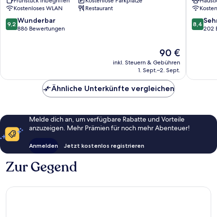
Frühstück inbegriffen
Kostenlose Parkplätze
Hausti
Edirne
Kostenloses WLAN
Restaurant
Koste
9.2
8.4
Wunderbar
Seh
9,2
8,4
von
von
886 Bewertungen
202 
10,
10,
Wunderbar,
Sehr
Der
90 €
886
gut,
Preis
inkl. Steuern & Gebühren
Bewertungen
202
beträgt
1. Sept.–2. Sept.
Bewert
90 €
Ähnliche Unterkünfte vergleichen
Melde dich an, um verfügbare Rabatte und Vorteile
anzuzeigen. Mehr Prämien für noch mehr Abenteuer!
Anmelden
Jetzt kostenlos registrieren
Zur Gegend