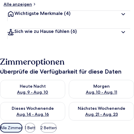
Alle anzeigen
Wichtigste Merkmale
(4)
Sich wie zu Hause fühlen
(6)
Zimmeroptionen
Überprüfe die Verfügbarkeit für diese Daten
Überprüfe die Verfügbarkeit für heute Nacht, Aug. 9 - Aug. 10
Überprüfe die Verfügbarkeit fü
Heute Nacht
Morgen
Aug. 9 - Aug. 10
Aug. 10 - Aug. 11
Überprüfe die Verfügbarkeit für dieses Wochenende, Aug. 14 -
Überprüfe die Verfügbarkeit f
Dieses Wochenende
Nächstes Wochenende
Aug. 14 - Aug. 16
Aug. 21 - Aug. 23
Verfügbare
Alle Zimmer
1 Bett
2 Betten
Filter