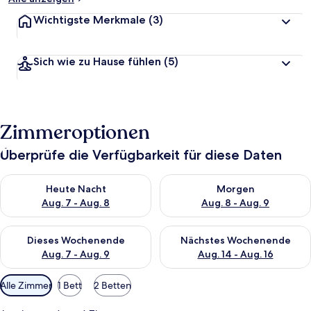
Wichtigste Merkmale
(3)
Sich wie zu Hause fühlen
(5)
Zimmeroptionen
Überprüfe die Verfügbarkeit für diese Daten
Überprüfe die Verfügbarkeit für heute Nacht, Aug. 7 - Aug. 8.
Überprüfe die Verfügbarkeit f
Heute Nacht
Morgen
Aug. 7 - Aug. 8
Aug. 8 - Aug. 9
Überprüfe die Verfügbarkeit für dieses Wochenende, Aug. 7 - 
Überprüfe die Verfügbarkeit f
Dieses Wochenende
Nächstes Wochenende
Aug. 7 - Aug. 9
Aug. 14 - Aug. 16
Verfügbare
Alle Zimmer
1 Bett
2 Betten
Filter
für