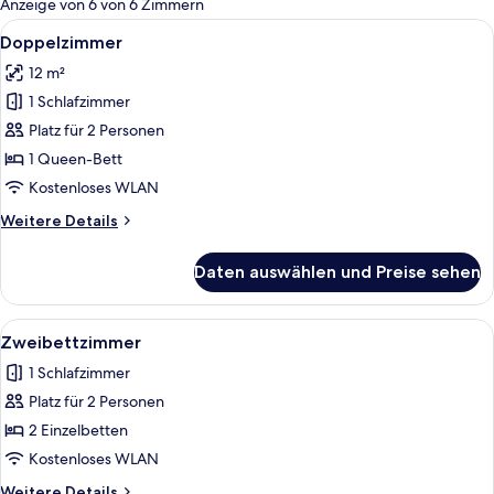
Anzeige von 6 von 6 Zimmern
Zimmer
Alle
Ein Hotelzimmer mit einem großen Be
3
Doppelzimmer
Fotos
12 m²
für
1 Schlafzimmer
Doppelzimmer
anzeigen
Platz für 2 Personen
1 Queen-Bett
Kostenloses WLAN
Weitere
Weitere Details
Details
für
Daten auswählen und Preise sehen
Doppelzimmer
Alle
Ein Hotelzimmer mit einem großen Bet
2
Zweibettzimmer
Fotos
1 Schlafzimmer
für
Platz für 2 Personen
Zweibettzimmer
anzeigen
2 Einzelbetten
Kostenloses WLAN
Weitere
Weitere Details