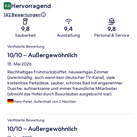
Hervorragend
9,6
142 Bewertungen
9,8
9,4
9,8
Sauberkeit
Ausstattung
Personal & Service
Bewertungen
Verifizierte Bewertung
10/10 – Außergewöhnlich
15. Mai 2026
Reichhaltiges Frühstücksbüffet, neuwertiges Zimmer
(zweckmäßig, auch wenn kein deutscher TV-Kanal), viele
kostenlose Parkplätze, sauber, schönes Bad mit angenehmer
Dusche, aufmerksame und immer freundliche Mitarbeiter
(obwohl das Hotel durch Busurlauber ausgebucht war).
Hans-Peter, Aufenthalt von 2 Nächten
Verifizierte Bewertung
10/10 – Außergewöhnlich