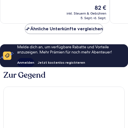
Hervorr
10
Der
82 €
81
Bewertungen
Preis
inkl. Steuern & Gebühren
Bewert
beträgt
5. Sept.–6. Sept.
82 €
Ähnliche Unterkünfte vergleichen
Melde dich an, um verfügbare Rabatte und Vorteile
anzuzeigen. Mehr Prämien für noch mehr Abenteuer!
Anmelden
Jetzt kostenlos registrieren
Zur Gegend