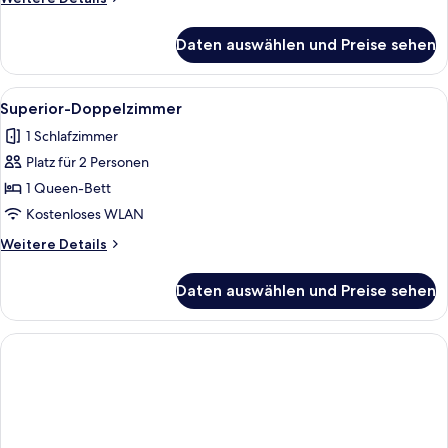
Details
für
Daten auswählen und Preise sehen
Zweibettzimmer
Alle
Ein Hotelzimmer mit einem Bett, einem
2
Superior-Doppelzimmer
Fotos
1 Schlafzimmer
für
Platz für 2 Personen
Superior-
Doppelzimmer
1 Queen-Bett
anzeigen
Kostenloses WLAN
Weitere
Weitere Details
Details
für
Daten auswählen und Preise sehen
Superior-
Doppelzimmer