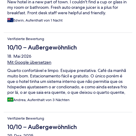
New hotel in a new part of town. I couldn't find a cup or glass in
my room or bathroom. Fresh auto orange juicer is a plus for
breakfast. Front desk staff were helpful and friendly.
Edwin, Aufenthalt von 1 Nacht
Verifizierte Bewertung
10/10 – Außergewöhnlich
18. Mai 2026
Mit Google übersetzen
Quarto confortável e limpo. Esquipe prestativa. Café da manhã
muito bom. Estacionamento fácil e gratuito. O único porém é
que o hotel tinha um sistema interno que não permitia que os
hóspedes ajustassem o ar condionado, e como ainda estava frio
por lá, o ar que saia era quente, o que deixou o quarto quente,
sentimos calor. Fora isso, tudo muito bom. Recomendo a
Andrea, Aufenthalt von 3 Nächten
estadia!
Verifizierte Bewertung
10/10 – Außergewöhnlich
29. Dez. 2025