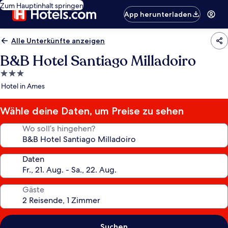
Zum Hauptinhalt springen
App herunterladen
Alle Unterkünfte anzeigen
B&B Hotel Santiago Milladoiro
3.0-
Sterne-
Hotel in Ames
Unterkunft
Wähle deine Daten, um Preise zu sehen
Wo soll’s hingehen?
Daten
Gäste
Suchen