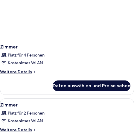
Zimmer
Platz für 4 Personen
Kostenloses WLAN
Weitere
Weitere Details
Details
für
Daten auswählen und Preise sehen
Zimmer
Alle
Zimmersafe, laptopgeeigneter Arbeits
2
Zimmer
Fotos
Platz für 2 Personen
für
Kostenloses WLAN
Zimmer
anzeigen
Weitere
Weitere Details