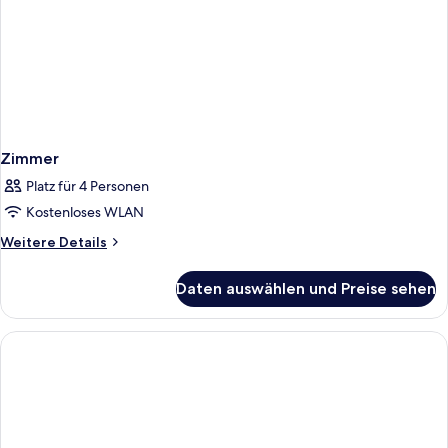
Zimmer
Platz für 4 Personen
Kostenloses WLAN
Weitere
Weitere Details
Details
für
Daten auswählen und Preise sehen
Zimmer