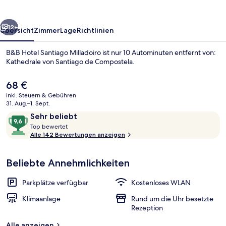
rück
Weiter
12+
Übersicht
Zimmer
Lage
Richtlinien
B&B Hotel Santiago Milladoiro ist nur 10 Autominuten entfernt von:
Kathedrale von Santiago de Compostela.
Der
68 €
aktuelle
inkl. Steuern & Gebühren
Preis
31. Aug.–1. Sept.
beträgt
Bewertungen
9,6
Sehr beliebt
68 €.
T
von
Top bewertet
o
Alle 142 Bewertungen anzeigen
Rezeption
10,
p
Sehr
beliebt
Beliebte Annehmlichkeiten
b
e
w
Parkplätze verfügbar
Kostenloses WLAN
e
r
Klimaanlage
Rund um die Uhr besetzte
t
Rezeption
e
Alle anzeigen
t