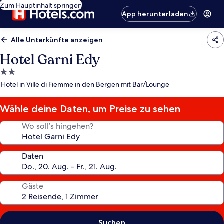
Zum Hauptinhalt springen
App herunterladen
Alle Unterkünfte anzeigen
Hotel Garni Edy
2.0-
Sterne-
Hotel in Ville di Fiemme in den Bergen mit Bar/Lounge
Unterkunft
Wähle deine Daten, um Preise zu sehen
Wo soll’s hingehen?
Daten
Gäste
Suchen