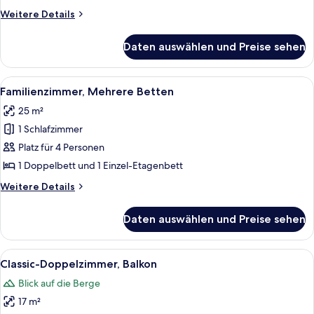
-
Weitere
Weitere Details
Zweibettzimmer
Details
anzeigen
für
Daten auswählen und Preise sehen
Classic-
Doppel-
oder
Alle
Ein Schlafzimmer mit einem hölzernen 
5
-
Familienzimmer, Mehrere Betten
Fotos
Zweibettzimmer
25 m²
für
1 Schlafzimmer
Familienzimmer,
Mehrere
Platz für 4 Personen
Betten
1 Doppelbett und 1 Einzel-Etagenbett
anzeigen
Weitere
Weitere Details
Details
für
Daten auswählen und Preise sehen
Familienzimmer,
Mehrere
Betten
Alle
Ein Schlafzimmer mit Bett, Nachttisch
6
Classic-Doppelzimmer, Balkon
Fotos
Blick auf die Berge
für
17 m²
Classic-