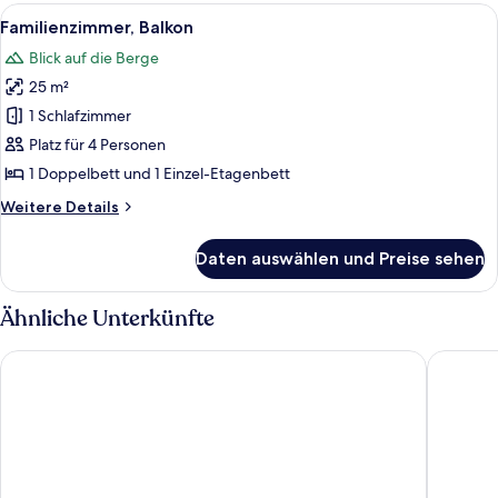
oder
Alle
Ein Schlafzimmer mit hölzernem Kopfte
9
-
Familienzimmer, Balkon
Fotos
Zweibettzimmer,
Blick auf die Berge
Balkon
für
25 m²
Familienzimmer,
Balkon
1 Schlafzimmer
anzeigen
Platz für 4 Personen
1 Doppelbett und 1 Einzel-Etagenbett
Weitere
Weitere Details
Details
für
Daten auswählen und Preise sehen
Familienzimmer,
Balkon
Ähnliche Unterkünfte
Hotel Ganzaie
Residenc