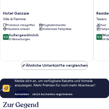
Hotel
Residen
Hotel Ganzaie
Reside
Ganzaie
Lagorai
Ville di Fiemme
Tesero
Ville
Tesero
Frühstück inbegriffen
Flughafentransfer
Pool
di
Haustiere erlaubt
Kostenlose Parkplätze
Parkpl
Fiemme
9.6
9.0
Außergewöhnlich
Wun
9,6
9,0
von
von
61 Bewertungen
69 B
10,
10,
Außergewöhnlich,
Wunder
61
69
Bewertungen
Bewert
Ähnliche Unterkünfte vergleichen
Melde dich an, um verfügbare Rabatte und Vorteile
anzuzeigen. Mehr Prämien für noch mehr Abenteuer!
Anmelden
Jetzt kostenlos registrieren
Zur Gegend