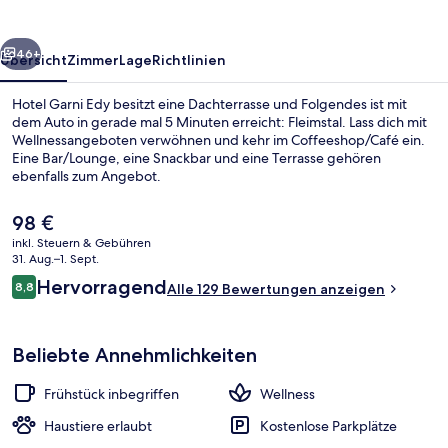
rück
Weiter
46+
Übersicht
Zimmer
Lage
Richtlinien
Hotel Garni Edy besitzt eine Dachterrasse und Folgendes ist mit
dem Auto in gerade mal 5 Minuten erreicht: Fleimstal. Lass dich mit
Wellnessangeboten verwöhnen und kehr im Coffeeshop/Café ein.
Eine Bar/Lounge, eine Snackbar und eine Terrasse gehören
ebenfalls zum Angebot.
Der
98 €
aktuelle
inkl. Steuern & Gebühren
Preis
31. Aug.–1. Sept.
Innendetails
beträgt
Bewertungen
Hervorragend
8,8
Alle 129 Bewertungen anzeigen
98 €.
8,8 von 10.
Beliebte Annehmlichkeiten
Frühstück inbegriffen
Wellness
Haustiere erlaubt
Kostenlose Parkplätze