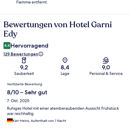
Fiemme entfernt.
Bewertungen von Hotel Garni
Bewertungen
Edy
Hervorragend
8,8
129 Bewertungen
9,2
8,4
9,0
Sauberkeit
Lage
Personal & Service
Bewertungen
Verifizierte Bewertung
8/10 – Sehr gut
7. Okt. 2025
Ruhiges Hotel mit einer atemberaubenden Aussicht Frühstück
war reichhaltig
Karl-Heinz, Aufenthalt von 1 Nacht