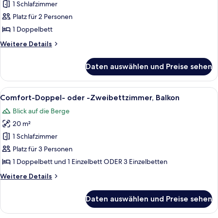
Doppelzimmer,
1 Schlafzimmer
Balkon
Platz für 2 Personen
anzeigen
1 Doppelbett
Weitere
Weitere Details
Details
für
Daten auswählen und Preise sehen
Classic-
Doppelzimmer,
Balkon
Alle
Ein Zimmer mit zwei Betten, Holzwänd
5
Comfort-Doppel- oder -Zweibettzimmer, Balkon
Fotos
Blick auf die Berge
für
20 m²
Comfort-
Doppel-
1 Schlafzimmer
oder
Platz für 3 Personen
-
1 Doppelbett und 1 Einzelbett ODER 3 Einzelbetten
Zweibettzimmer,
Weitere
Weitere Details
Balkon
Details
anzeigen
für
Daten auswählen und Preise sehen
Comfort-
Doppel-