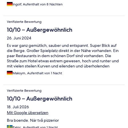
Ingolf, Aufenthalt von 8 Nächten
Verifizierte Bewertung
10/10 – Außergewöhnlich
26. Juni 2024
Es war ganz gemütlich, sauber und entspannt. Super Blick auf
die Berge. Großer Spielplatz direkt in der Nähe vorhanden. Ein
paar Restaurants in dem schönen Dorf sind vorhanden. Die
Straße zum Hotel etwas extrem gewesen, hoch und runter und
mit vielen steilen Kurven und eilenden und überholenden
Motorradfahrern und italienischen einheimischen... Sonst alles
Maksym, Aufenthalt von 1 Nacht
freundlich und zufrieden. Natürlich kann ich auch weiter
empfehlen.
Verifizierte Bewertung
10/10 – Außergewöhnlich
18. Juli 2026
Mit Google übersetzen
Bra boende. När två pizzerior
Patric, Aufenthalt von 1 Nacht