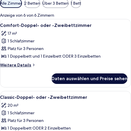
Verfügbare
Alle Zimmer
2 Betten
Über 3 Betten
1 Bett
Filter
für
Anzeige von 6 von 6 Zimmern
Zimmer
Alle
Ein Zimmer mit zwei Holzbett, einem S
5
Comfort-Doppel- oder -Zweibettzimmer
Fotos
17 m²
für
1 Schlafzimmer
Comfort-
Doppel-
Platz für 3 Personen
oder
1 Doppelbett und 1 Einzelbett ODER 3 Einzelbetten
-
Weitere
Weitere Details
Zweibettzimmer
Details
anzeigen
für
Daten auswählen und Preise sehen
Comfort-
Doppel-
oder
Alle
Ein Zimmer mit einem Bett, einem Schr
7
-
Classic-Doppel- oder -Zweibettzimmer
Fotos
Zweibettzimmer
20 m²
für
1 Schlafzimmer
Classic-
Doppel-
Platz für 3 Personen
oder
1 Doppelbett ODER 2 Einzelbetten