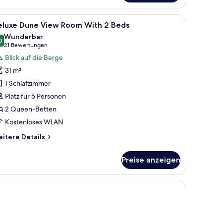
oom
th
nden.
em Schreibtisch, einem Stuhl, einem Deckenventilator und einem gerahmten 
le
Ein Hotelzimmer mit zwei Betten, einem Schre
5
eluxe Dune View Room With 2 Beds
otos
ueen
Wunderbar
ed
ür
0
9,0 von 10
(21
21 Bewertungen
eluxe
Bewertungen)
Blick auf die Berge
une
31 m²
iew
1 Schlafzimmer
oom
Platz für 5 Personen
ith
2 Queen-Betten
eds
Kostenloses WLAN
nzeigen
itere
itere Details
tails
r
Preise anzeigen
luxe
une
ew
geleisen/Bügelbrett
oom
th
ds