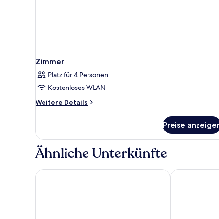
Zimmer
Platz für 4 Personen
Kostenloses WLAN
Weitere
Weitere Details
Details
für
Preise anzeige
Zimmer
Ähnliche Unterkünfte
The Ranch at Death Valley – Inside the Park
The Inn at Dea