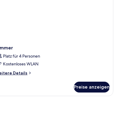
immer
Platz für 4 Personen
Kostenloses WLAN
itere
itere Details
tails
r
Preise anzeigen
immer