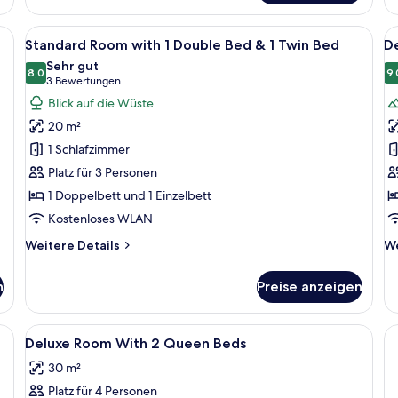
1
R
Double
wi
ten, einem großen Fenster mit Vorhängen und gerahmten Bildern an den Wä
Alle
Ein Hotelzimmer mit zwei Betten, ein
Al
Bed
5
1
Standard Room with 1 Double Bed & 1 Twin Bed
D
Fotos
F
Q
Sehr gut
für
8,0
B
f
9,
8,0 von 10
(3
3 Bewertungen
Standard
D
Bewertungen)
Blick auf die Wüste
Room
D
20 m²
with
V
1 Schlafzimmer
1
R
Platz für 3 Personen
Double
W
1 Doppelbett und 1 Einzelbett
Bed
2
&
B
Kostenloses WLAN
1
a
Weitere
We
Weitere Details
We
Twin
Details
De
für
fü
Bed
n
Preise anzeigen
Standard
De
anzeigen
Room
D
with
Vi
n, einem Schreibtisch und einem Stuhl.
Alle
Allergikerbettwaren, Schreibtisch, Bü
2
1
R
Deluxe Room With 2 Queen Beds
Fotos
Double
Wi
30 m²
Bed
für
2
&
Be
Platz für 4 Personen
Deluxe