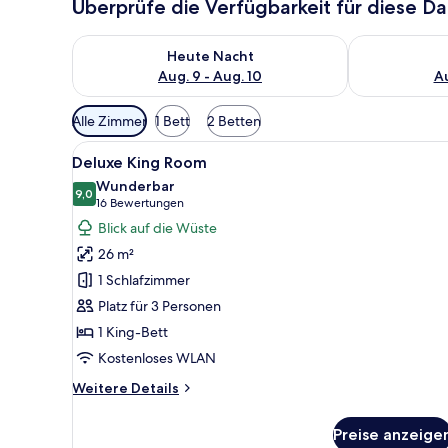
Überprüfe die Verfügbarkeit für diese D
Überprüfe die Verfügbarkeit für heute Nacht, Aug. 9
Überprüfe die
Heute Nacht
Aug. 9 - Aug. 10
Au
Verfügbare
Alle Zimmer
1 Bett
2 Betten
Filter
Alle
Ein Hotelzimmer mit einem gro
für
5
Deluxe King Room
Fotos
Zimmer
Wunderbar
für
9,0
9,0 von 10
(16
16 Bewertungen
Deluxe
Bewertungen)
Blick auf die Wüste
King
26 m²
Room
1 Schlafzimmer
anzeigen
Platz für 3 Personen
1 King-Bett
Kostenloses WLAN
Weitere
Weitere Details
Details
für
Preise anzeige
Deluxe