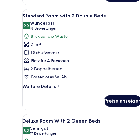
King
Room
Alle
Ein Hotelzimmer mit zwei Bet
5
Standard Room with 2 Double Beds
Fotos
Wunderbar
für
9,0
9,0 von 10
(18
18 Bewertungen
Standard
Bewertungen)
Blick auf die Wüste
Room
21 m²
with
1 Schlafzimmer
2
Platz für 4 Personen
Double
2 Doppelbetten
Beds
anzeigen
Kostenloses WLAN
Weitere
Weitere Details
Details
für
Preise anzeige
Standard
Room
with
Alle
Ein Hotelzimmer mit zwei Bette
5
2
Deluxe Room With 2 Queen Beds
Fotos
Double
Sehr gut
Beds
für
8,2
8,2 von 10
(17
17 Bewertungen
Deluxe