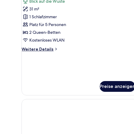
Bewertungen)
Blick auf die Wüste
Room
31 m²
With
1 Schlafzimmer
2
Platz für 5 Personen
Queen
2 Queen-Betten
Beds
anzeigen
Kostenloses WLAN
Weitere
Weitere Details
Details
für
Deluxe
Room
With
2
Preise anzeige
Queen
Beds