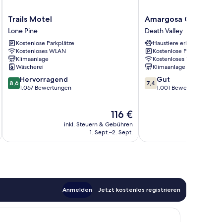
Trails
Amargosa
Trails Motel
Amargosa Opera Ho
Motel
Opera
Lone Pine
Death Valley
Lone
House
Kostenlose Parkplätze
Haustiere erlaubt
Pine
Death
Kostenloses WLAN
Kostenlose Parkplätze
Valley
Klimaanlage
Kostenloses WLAN
Wäscherei
Klimaanlage
8.6
7.4
Hervorragend
Gut
8,6
7,4
von
von
1.067 Bewertungen
1.001 Bewertungen
10,
10,
Hervorragend,
Gut,
Der
116 €
1.067
1.001
Preis
Bewertungen
Bewertungen
inkl. Steuern & Gebühren
inkl. S
beträgt
1. Sept.–2. Sept.
116 €
Anmelden
Jetzt kostenlos registrieren