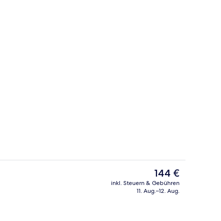
ttwaren, Schreibtisch, Bügeleisen/Bügelbrett
Restaurant
Der
144 €
aktuelle
inkl. Steuern & Gebühren
Preis
11. Aug.–12. Aug.
 Unterkunft
Außenpool
beträgt
144 €.