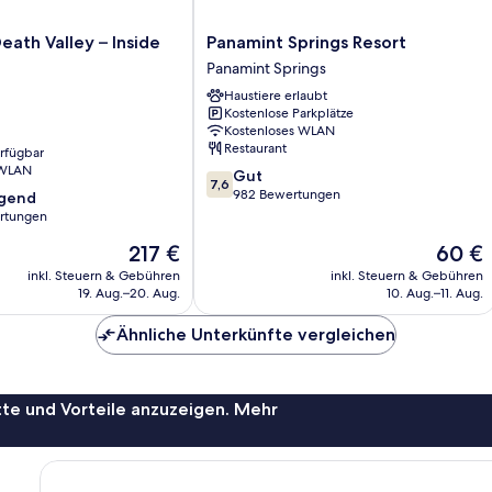
Panamint
eath Valley – Inside
Panamint Springs Resort
Springs
Panamint Springs
Resort
Haustiere erlaubt
Panamint
Kostenlose Parkplätze
Springs
Kostenloses WLAN
Restaurant
erfügbar
 WLAN
7.6
Gut
7,6
von
982 Bewertungen
agend
10,
rtungen
Gut,
Der
Der
217 €
60 €
982
,
Preis
Preis
Bewertungen
inkl. Steuern & Gebühren
inkl. Steuern & Gebühren
beträgt
beträgt
19. Aug.–20. Aug.
10. Aug.–11. Aug.
217 €
60 €
Ähnliche Unterkünfte vergleichen
te und Vorteile anzuzeigen. Mehr