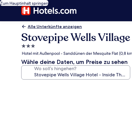
Zum Hauptinhalt springen
Alle Unterkünfte anzeigen
Stovepipe Wells Village
3.0-
Sterne-
Hotel mit Außenpool - Sanddünen der Mesquite Flat (0,8 km
Unterkunft
Wähle deine Daten, um Preise zu sehen
Wo soll’s hingehen?
Fotogalerie
von
Stovepipe
Wells
Village
Hotel