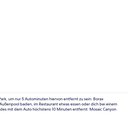
Allergikerbe
Park, um nur 5 Autominuten hiervon entfernt zu sein: Borax
ußenpool baden, im Restaurant etwas essen oder dich bei einem
ndes mit dem Auto höchstens 10 Minuten entfernt: Mosaic Canyon
Fassade der