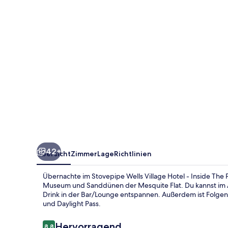
-
Inside
The
Park
42+
Übersicht
Zimmer
Lage
Richtlinien
Übernachte im Stovepipe Wells Village Hotel - Inside The 
Museum und Sanddünen der Mesquite Flat. Du kannst im A
Drink in der Bar/Lounge entspannen. Außerdem ist Folge
und Daylight Pass.
Bewertungen
Hervorragend
8,8