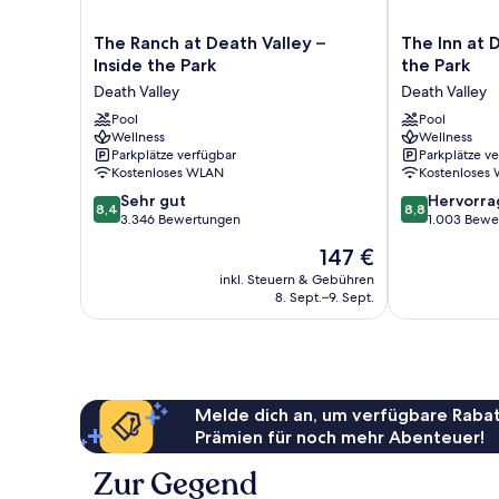
The
The
The Ranch at Death Valley –
The Inn at D
Ranch
Inn
Inside the Park
the Park
at
at
Death Valley
Death Valley
Death
Death
Valley
Pool
Valley
Pool
Wellness
Wellness
–
–
Parkplätze verfügbar
Parkplätze v
Inside
Inside
Kostenloses WLAN
Kostenloses
the
the
8.4
8.8
Park
Sehr gut
Park
Hervorr
8,4
8,8
von
von
Death
3.346 Bewertungen
Death
1.003 Bewe
10,
10,
Valley
Valley
Der
147 €
Sehr
Hervorragend
Preis
gut,
1.003
inkl. Steuern & Gebühren
beträgt
8. Sept.–9. Sept.
3.346
Bewertungen
147 €
Bewertungen
Melde dich an, um verfügbare Rabat
Prämien für noch mehr Abenteuer!
Zur Gegend