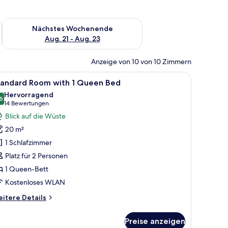
es Wochenende, Aug. 14 - Aug. 16.
Überprüfe die Verfügbarkeit für nächstes Wochenende, Aug. 2
Nächstes Wochenende
Aug. 21 - Aug. 23
Anzeige von 10 von 10 Zimmern
inem braunen Ledersessel.
ch, Stuhl, Nachttisch und Kommode.
le
Ein Hotelzimmer mit Bett, Nachttisch, Schreib
5
tandard Room with 1 Queen Bed
otos
Hervorragend
ür
6
8,6 von 10
(14
14 Bewertungen
tandard
Bewertungen)
Blick auf die Wüste
oom
20 m²
ith
1 Schlafzimmer
Platz für 2 Personen
ueen
1 Queen-Bett
ed
nzeigen
Kostenloses WLAN
itere
itere Details
tails
r
Preise anzeigen
andard