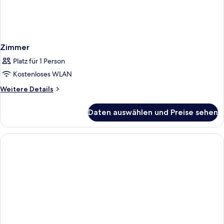
Zimmer
Platz für 1 Person
Kostenloses WLAN
Weitere
Weitere Details
Details
für
Daten auswählen und Preise sehen
Zimmer