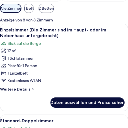
Verfügbare
Alle Zimmer
1 Bett
2 Betten
Filter
für
Anzeige von 8 von 8 Zimmern
Zimmer
Alle
Ein Hotelzimmer mit Bett, Schreibtisch
8
Einzelzimmer (Die Zimmer sind im Haupt- oder im
Fotos
Nebenhaus untergebracht)
für
Blick auf die Berge
Einzelzimmer
17 m²
(Die
1 Schlafzimmer
Zimmer
sind
Platz für 1 Person
im
1 Einzelbett
Haupt-
Kostenloses WLAN
oder
Weitere
Weitere Details
im
Details
Nebenhaus
für
Daten auswählen und Preise sehen
Einzelzimmer
untergebracht)
(Die
anzeigen
Zimmer
Alle
Ein Hotelzimmer mit Bett, Schreibtis
9
sind
Standard-Doppelzimmer
Fotos
im