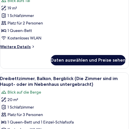
Blick aufs Tal
Haupt-
für
oder
19 m²
Standard-
im
Doppelzimmer
1 Schlafzimmer
Nebenhaus
anzeigen
untergebracht)
Platz für 2 Personen
1 Queen-Bett
Kostenloses WLAN
Weitere
Weitere Details
Details
für
Daten auswählen und Preise sehen
Standard-
Doppelzimmer
Alle
Ein modernes Hotelzimmer mit einem g
1
Dreibettzimmer, Balkon, Bergblick (Die Zimmer sind im
Fotos
Haupt- oder im Nebenhaus untergebracht)
für
Blick auf die Berge
Dreibettzimmer,
20 m²
Balkon,
1 Schlafzimmer
Bergblick
(Die
Platz für 3 Personen
Zimmer
1 Queen-Bett und 1 Einzel-Schlafsofa
sind