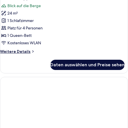
Fotos
Blick auf die Berge
für
24 m²
Familiendoppelzimmer
anzeigen
1 Schlafzimmer
Platz für 4 Personen
1 Queen-Bett
Kostenloses WLAN
Weitere
Weitere Details
Details
für
Daten auswählen und Preise sehen
Familiendoppelzimmer