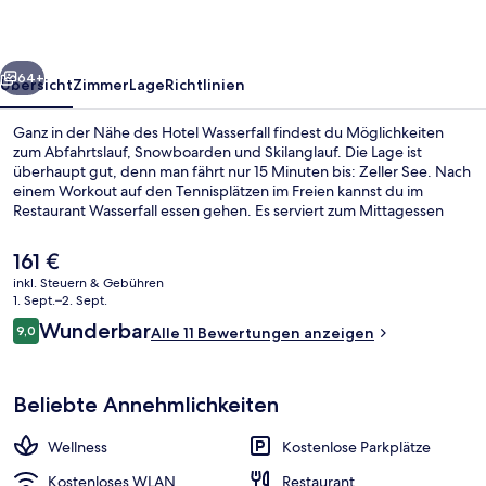
rück
Weiter
64+
Übersicht
Zimmer
Lage
Richtlinien
Ganz in der Nähe des Hotel Wasserfall findest du Möglichkeiten
zum Abfahrtslauf, Snowboarden und Skilanglauf. Die Lage ist
überhaupt gut, denn man fährt nur 15 Minuten bis: Zeller See. Nach
einem Workout auf den Tennisplätzen im Freien kannst du im
Restaurant Wasserfall essen gehen. Es serviert zum Mittagessen
und Abendessen regionale Küche. Weitere Highlights sind eine
Terrasse und ein Garten. Ebenfalls vorhanden sind Skipässe, ein
Der
161 €
Skiraum und Skiunterricht.
aktuelle
inkl. Steuern & Gebühren
Preis
1. Sept.–2. Sept.
Sportplatz
beträgt
Bewertungen
Wunderbar
9,0
Alle 11 Bewertungen anzeigen
161 €.
9,0 von 10.
Beliebte Annehmlichkeiten
Wellness
Kostenlose Parkplätze
Kostenloses WLAN
Restaurant