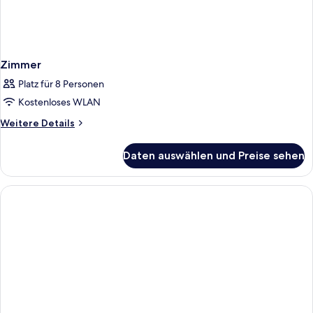
Zimmer
Platz für 8 Personen
Kostenloses WLAN
Weitere
Weitere Details
Details
für
Daten auswählen und Preise sehen
Zimmer