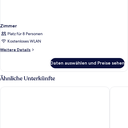
Zimmer
Platz für 8 Personen
Kostenloses WLAN
Weitere
Weitere Details
Details
für
Daten auswählen und Preise sehen
Zimmer
Ähnliche Unterkünfte
Hotel Lampenhäusl
HAIDVOG