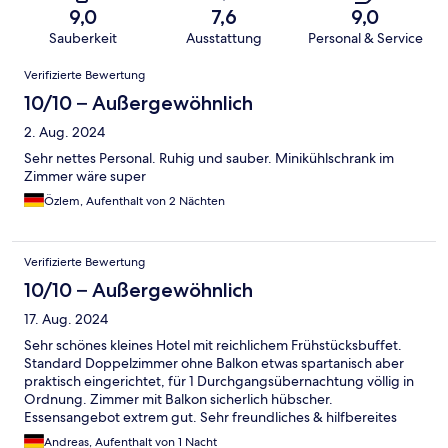
9,0
7,6
9,0
Sauberkeit
Ausstattung
Personal & Service
Bewertungen
Verifizierte Bewertung
10/10 – Außergewöhnlich
2. Aug. 2024
Sehr nettes Personal. Ruhig und sauber. Minikühlschrank im
Zimmer wäre super
Özlem, Aufenthalt von 2 Nächten
Verifizierte Bewertung
10/10 – Außergewöhnlich
17. Aug. 2024
Sehr schönes kleines Hotel mit reichlichem Frühstücksbuffet.
Standard Doppelzimmer ohne Balkon etwas spartanisch aber
praktisch eingerichtet, für 1 Durchgangsübernachtung völlig in
Ordnung. Zimmer mit Balkon sicherlich hübscher.
Essensangebot extrem gut. Sehr freundliches & hilfbereites
Personal. Hotel insgesamt schon zu empfehlen!
Andreas, Aufenthalt von 1 Nacht