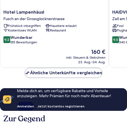
Hotel
HAIDV
Hotel Lampenhäusl
HAIDV
Lampenhäusl
MAVIDA
Fusch an der Grossglocknerstrasse
Zell am
Fusch
Zell
Frühstück inbegriffen
Haustiere erlaubt
Pool
an
am
Kostenloses WLAN
Restaurant
Flugha
der
See
Grossglocknerstrasse
Zell
9.2
9.0
Wunderbar
Wun
9,2
9,0
am
von
von
185 Bewertungen
340 
See
10,
10,
Der
160 €
Wunderbar,
Wunder
Preis
185
340
inkl. Steuern & Gebühren
beträgt
23. Aug.–24. Aug.
Bewertungen
Bewert
160 €
Ähnliche Unterkünfte vergleichen
Melde dich an, um verfügbare Rabatte und Vorteile
anzuzeigen. Mehr Prämien für noch mehr Abenteuer!
Anmelden
Jetzt kostenlos registrieren
Zur Gegend