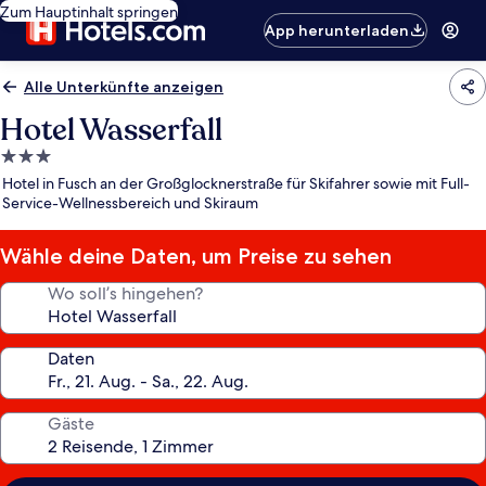
Zum Hauptinhalt springen
App herunterladen
Alle Unterkünfte anzeigen
Hotel Wasserfall
3.0-
Sterne-
Hotel in Fusch an der Großglocknerstraße für Skifahrer sowie mit Full-
Unterkunft
Service-Wellnessbereich und Skiraum
Wähle deine Daten, um Preise zu sehen
Wo soll’s hingehen?
Daten
Gäste