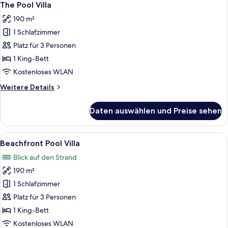
7
Access
The Pool Villa
Fotos
with
190 m²
King
für
Bed
1 Schlafzimmer
The
Pool
Platz für 3 Personen
Villa
1 King-Bett
anzeigen
Kostenloses WLAN
Weitere
Weitere Details
Details
für
Daten auswählen und Preise sehen
The
Pool
Villa
Alle
Eine Holzterrasse mit Liegestühlen und
8
Beachfront Pool Villa
Fotos
Blick auf den Strand
für
190 m²
Beachfront
Pool
1 Schlafzimmer
Villa
Platz für 3 Personen
anzeigen
1 King-Bett
Kostenloses WLAN