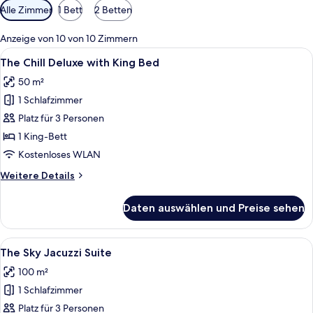
Verfügbare
Alle Zimmer
1 Bett
2 Betten
Filter
für
Anzeige von 10 von 10 Zimmern
Zimmer
Alle
The Chill Deluxe with King Bed | Hoch
5
The Chill Deluxe with King Bed
Fotos
50 m²
für
1 Schlafzimmer
The
Chill
Platz für 3 Personen
Deluxe
1 King-Bett
with
Kostenloses WLAN
King
Weitere
Weitere Details
Bed
Details
anzeigen
für
Daten auswählen und Preise sehen
The
Chill
Deluxe
Alle
Ein modernes Badezimmer mit einer D
5
with
The Sky Jacuzzi Suite
Fotos
King
100 m²
Bed
für
1 Schlafzimmer
The
Sky
Platz für 3 Personen