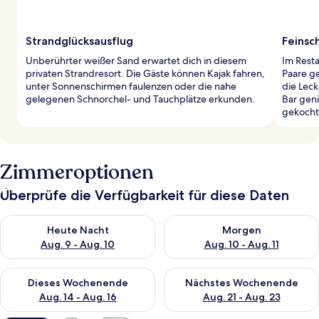
Strandglücksausflug
Feinsc
Unberührter weißer Sand erwartet dich in diesem
Im Resta
privaten Strandresort. Die Gäste können Kajak fahren,
Paare g
unter Sonnenschirmen faulenzen oder die nahe
die Leck
gelegenen Schnorchel- und Tauchplätze erkunden.
Bar geni
gekocht
Zimmeroptionen
Überprüfe die Verfügbarkeit für diese Daten
Überprüfe die Verfügbarkeit für heute Nacht, Aug. 9 - Aug. 10
Überprüfe die Verfügbarkeit fü
Heute Nacht
Morgen
Aug. 9 - Aug. 10
Aug. 10 - Aug. 11
Überprüfe die Verfügbarkeit für dieses Wochenende, Aug. 14 -
Überprüfe die Verfügbarkeit f
Dieses Wochenende
Nächstes Wochenende
Aug. 14 - Aug. 16
Aug. 21 - Aug. 23