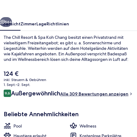
Spa
Koh
rück
Weiter
Chang
56+
Übersicht
Zimmer
Lage
Richtlinien
The Chill Resort & Spa Koh Chang besitzt einen Privatstrand mit
vielseitigem Freizeitangebot; es gibt u. a. Sonnenschirme und
Liegestühle. Weiterhin werden auf dem Hotelgelände Aktivitäten
wie Kajakfahren angeboten. Ein Außenpool verspricht Badespaß
und im Wellnessbereich lösen sich deine Alltagssorgen in Luft auf:
angeboten werden Thai-Massagen, Ganzkörperwickel und
Aromatherapie. Chill out cafe blickt aufs Meer und ist zum Frühstück
Der
124 €
und Mittagessen geöffnet. Als weitere Highlights bietet dieses
aktuelle
inkl. Steuern & Gebühren
Resort im luxuriösen Stil eine Poolbar, einen Fitnessbereich und ein
Preis
1. Sept.–2. Sept.
Dampfbad.
Frühstück und Mittagessen
beträgt
Bewertungen
Außergewöhnlich
9,6
Alle 309 Bewertungen anzeigen
124 €.
9,6 von 10.
Beliebte Annehmlichkeiten
Pool
Wellness
Haustiere erlaubt
Kostenlose Parkplätze