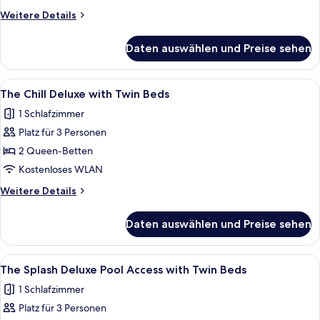
Weitere
Weitere Details
Details
für
Daten auswählen und Preise sehen
Beachfront
Pool
Villa
Alle
Ein modernes Hotelzimmer mit zwei Be
4
The Chill Deluxe with Twin Beds
Fotos
1 Schlafzimmer
für
Platz für 3 Personen
The
Chill
2 Queen-Betten
Deluxe
Kostenloses WLAN
with
Weitere
Weitere Details
Twin
Details
Beds
für
Daten auswählen und Preise sehen
The
anzeigen
Chill
Deluxe
Alle
The Splash Deluxe Pool Access with Tw
3
with
The Splash Deluxe Pool Access with Twin Beds
Fotos
Twin
1 Schlafzimmer
Beds
für
Platz für 3 Personen
The