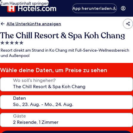
Zum Hauptinhalt springen
App herunterladen
Alle Unterkünfte anzeigen
The Chill Resort & Spa Koh Chang
5.0-
Sterne-
Resort direkt am Strand in Ko Chang mit Full-Service-Wellnessbereich
Unterkunft
und Außenpool
Wähle deine Daten, um Preise zu sehen
Wo soll’s hingehen?
Daten
Gäste