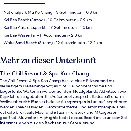
Nationalpark Mu Ko Chang
- 3 Gehminuten
- 0.3 km
Kai Bea Beach (Strand)
- 10 Gehminuten
- 0.9 km
Kai Bae Aussichtspunkt
- 17 Gehminuten
- 1.5 km
Kai Bae Wasserfall
- 11 Autominuten
- 2.3 km
White Sand Beach (Strand)
- 12 Autominuten
- 12.2 km
Mehr zu dieser Unterkunft
The Chill Resort & Spa Koh Chang
The Chill Resort & Spa Koh Chang besitzt einen Privatstrand mit
vielseitigem Freizeitangebot; es gibt u. a. Sonnenschirme und
Liegestühle. Weiterhin werden auf dem Hotelgelände Aktivitäten wie
Kajakfahren angeboten. Ein Außenpool verspricht Badespaß und im
Wellnessbereich lösen sich deine Alltagssorgen in Luft auf: angeboten
werden Thai-Massagen, Ganzkörperwickel und Aromatherapie. Chill
out cafe blickt aufs Meer und ist zum Frühstück und Mittagessen
geöffnet. Als weitere Highlights bietet dieses Resort im luxuriösen Stil
eine Poolbar, einen Fitnessbereich und ein Dampfbad.
Informationen zu den Rechten zur Stornierung