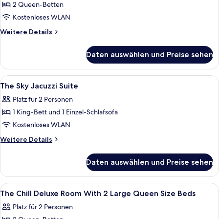
Splash
2 Queen-Betten
Deluxe
Kostenloses WLAN
Pool
Weitere
Weitere Details
Access
Details
with
für
Daten auswählen und Preise sehen
The
Twin
Splash
Beds
Deluxe
Alle
Hochwertige Bettwaren, Minibar, Zimm
anzeigen
5
Pool
The Sky Jacuzzi Suite
Fotos
Access
Platz für 2 Personen
with
für
Twin
1 King-Bett und 1 Einzel-Schlafsofa
The
Beds
Sky
Kostenloses WLAN
Jacuzzi
Weitere
Weitere Details
Suite
Details
für
anzeigen
Daten auswählen und Preise sehen
The
Sky
Jacuzzi
Alle
Hochwertige Bettwaren, Minibar, Zimm
4
Suite
The Chill Deluxe Room With 2 Large Queen Size Beds
Fotos
Platz für 2 Personen
für