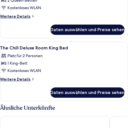
2 Queen-Betten
The
Chill
Kostenloses WLAN
Deluxe
Weitere
Weitere Details
Room
Details
für
With
Daten auswählen und Preise sehen
The
2
Chill
Large
Deluxe
Alle
Hochwertige Bettwaren, Minibar, Zimm
5
Queen
Room
The Chill Deluxe Room King Bed
Fotos
With
Size
Platz für 2 Personen
2
für
Beds
Large
1 King-Bett
The
anzeigen
Queen
Chill
Kostenloses WLAN
Size
Deluxe
Beds
Weitere
Weitere Details
Room
Details
für
King
Daten auswählen und Preise sehen
The
Bed
Chill
anzeigen
Deluxe
Ähnliche Unterkünfte
Room
King
AWA Koh Chang
Dinso Re
Bed