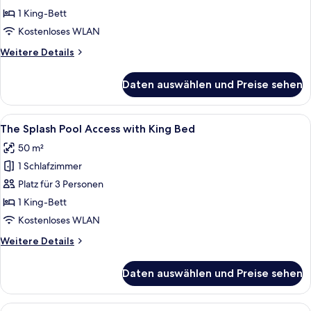
Jacuzzi
1 King-Bett
Suite
Kostenloses WLAN
anzeigen
Weitere
Weitere Details
Details
für
Daten auswählen und Preise sehen
The
Sky
Jacuzzi
Alle
Ein modernes Hotelzimmer mit einem gr
4
Suite
The Splash Pool Access with King Bed
Fotos
50 m²
für
1 Schlafzimmer
The
Splash
Platz für 3 Personen
Pool
1 King-Bett
Access
Kostenloses WLAN
with
Weitere
Weitere Details
King
Details
Bed
für
Daten auswählen und Preise sehen
The
anzeigen
Splash
Pool
Alle
Ein Poolbereich mit Blick auf einen 