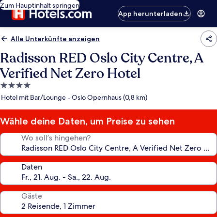
Zum Hauptinhalt springen
App herunterladen
Alle Unterkünfte anzeigen
Radisson RED Oslo City Centre, A
Verified Net Zero Hotel
4.0-
Sterne-
Hotel mit Bar/Lounge - Oslo Opernhaus (0,8 km)
Unterkunft
Wähle deine Daten, um Preise zu sehen
Wo soll’s hingehen?
Daten
Gäste