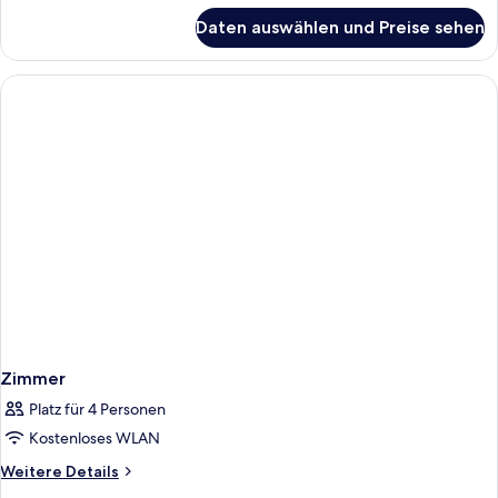
für
Daten auswählen und Preise sehen
Standardzimmer,
Balkon
(Net
Zero)
Zimmer
Platz für 4 Personen
Kostenloses WLAN
Weitere
Weitere Details
Details