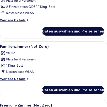
Platz für 3 Personen
Superior-
Zimmer
2 Einzelbetten ODER 1 King-Bett
(Net
Kostenloses WLAN
Zero)
Weitere
Weitere Details
anzeigen
Details
für
Daten auswählen und Preise sehen
Superior-
Zimmer
(Net
Alle
Ein Hotelzimmer mit Etagenbetten, ei
6
Zero)
Familienzimmer (Net Zero)
Fotos
25 m²
für
Platz für 4 Personen
Familienzimmer
(Net
1 King-Bett
Zero)
Kostenloses WLAN
anzeigen
Weitere
Weitere Details
Details
für
Daten auswählen und Preise sehen
Familienzimmer
(Net
Zero)
Alle
Ein Hotelzimmer mit zwei Betten, ein
5
Premium-Zimmer (Net Zero)