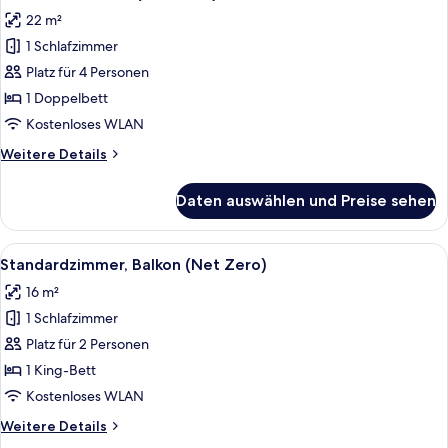
Fotos
22 m²
für
1 Schlafzimmer
Premium-
Zimmer
Platz für 4 Personen
(Net
1 Doppelbett
Zero)
Kostenloses WLAN
anzeigen
Weitere
Weitere Details
Details
für
Daten auswählen und Preise sehen
Premium-
Zimmer
(Net
Alle
Ein modernes Hotelzimmer mit einem gr
6
Zero)
Standardzimmer, Balkon (Net Zero)
Fotos
16 m²
für
1 Schlafzimmer
Standardzimmer,
Balkon
Platz für 2 Personen
(Net
1 King-Bett
Zero)
Kostenloses WLAN
anzeigen
Weitere
Weitere Details
Details