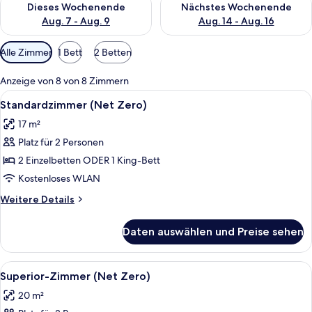
Dieses Wochenende
Nächstes Wochenende
Aug. 7 - Aug. 9
Aug. 14 - Aug. 16
Verfügbare
Alle Zimmer
1 Bett
2 Betten
Filter
für
Anzeige von 8 von 8 Zimmern
Zimmer
Alle
Ein modernes Hotelzimmer mit einem 
7
Standardzimmer (Net Zero)
Fotos
17 m²
für
Platz für 2 Personen
Standardzimmer
(Net
2 Einzelbetten ODER 1 King-Bett
Zero)
Kostenloses WLAN
anzeigen
Weitere
Weitere Details
Details
für
Daten auswählen und Preise sehen
Standardzimmer
(Net
Zero)
Alle
Ein Hotelzimmer mit zwei Betten, ein
5
Superior-Zimmer (Net Zero)
Fotos
20 m²
für