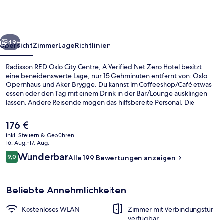
City
Centre,
A
rück
Weiter
Verified
49+
Übersicht
Zimmer
Lage
Richtlinien
Net
Radisson RED Oslo City Centre, A Verified Net Zero Hotel besitzt
Zero
eine beneidenswerte Lage, nur 15 Gehminuten entfernt von: Oslo
Opernhaus und Aker Brygge. Du kannst im Coffeeshop/Café etwas
Hotel
essen oder den Tag mit einem Drink in der Bar/Lounge ausklingen
lassen. Andere Reisende mögen das hilfsbereite Personal. Die
Unterkunft ist nur einen kurzen Fußmarsch von den öffentlichen
Verkehrsmitteln entfernt: Bis zur U-Bahn (Stadtbahnhaltestelle
Der
176 €
Christiania Torv und Stadtbahnhaltestelle Wessels plass) sind es nur
aktuelle
inkl. Steuern & Gebühren
wenige Schritte.
Preis
16. Aug.–17. Aug.
Tägliches Frühstücksbuffet gegen Ge
beträgt
Bewertungen
Wunderbar
9,0
Alle 199 Bewertungen anzeigen
176 €.
9,0 von 10.
Beliebte Annehmlichkeiten
Kostenloses WLAN
Zimmer mit Verbindungstür
verfügbar