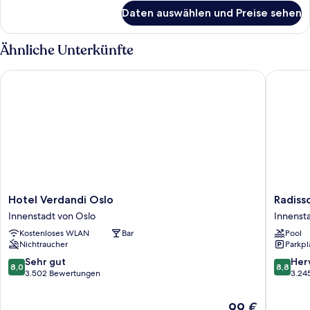
für
Daten auswählen und Preise sehen
Zimmer
Ähnliche Unterkünfte
Hotel Verdandi Oslo
Radisson
Hotel
Radisso
Hotel Verdandi Oslo
Radiss
Verdandi
Blu
Innenstadt von Oslo
Innenst
Oslo
Scandin
Kostenloses WLAN
Bar
Pool
Innenstadt
Hotel,
Nichtraucher
Parkpl
von
Oslo
Oslo
Innenst
8.0
8.8
Sehr gut
Her
8,0
8,8
von
von
von
3.502 Bewertungen
3.24
Oslo
10,
10,
Sehr
Hervorr
Der
99 €