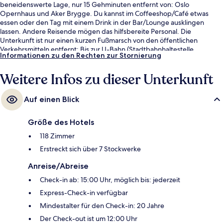
beneidenswerte Lage, nur 15 Gehminuten entfernt von: Oslo
Opernhaus und Aker Brygge. Du kannst im Coffeeshop/Café etwas
essen oder den Tag mit einem Drink in der Bar/Lounge ausklingen
lassen. Andere Reisende mögen das hilfsbereite Personal. Die
Unterkunft ist nur einen kurzen Fußmarsch von den öffentlichen
Verkehrsmitteln entfernt: Bis zur U-Bahn (Stadtbahnhaltestelle
Informationen zu den Rechten zur Stornierung
Christiania Torv und Stadtbahnhaltestelle Wessels plass) sind es nur
wenige Schritte.
Weitere Infos zu dieser Unterkunft
Auf einen Blick
Größe des Hotels
118 Zimmer
Erstreckt sich über 7 Stockwerke
Anreise/Abreise
Check-in ab: 15:00 Uhr, möglich bis: jederzeit
Express-Check-in verfügbar
Mindestalter für den Check-in: 20 Jahre
Der Check-out ist um 12:00 Uhr