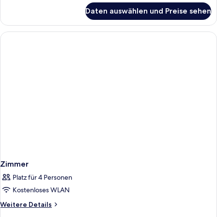
für
Daten auswählen und Preise sehen
Zimmer
Zimmer
Platz für 4 Personen
Kostenloses WLAN
Weitere
Weitere Details
Details