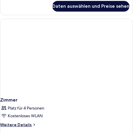
für
Daten auswählen und Preise sehen
Zimmer
Zimmer
Platz für 4 Personen
Kostenloses WLAN
Weitere
Weitere Details
Details