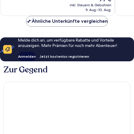
gut,
3.245
Preis
inkl. Steuern & Gebühren
3.502
Bewert
beträgt
9. Aug.–10. Aug.
Bewertungen
99 €
Ähnliche Unterkünfte vergleichen
Melde dich an, um verfügbare Rabatte und Vorteile
anzuzeigen. Mehr Prämien für noch mehr Abenteuer!
Anmelden
Jetzt kostenlos registrieren
Zur Gegend