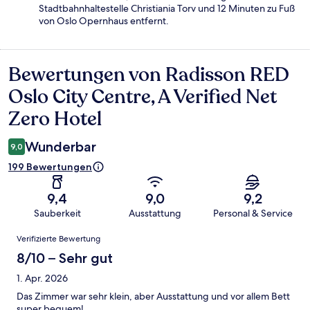
Stadtbahnhaltestelle Christiania Torv und 12 Minuten zu Fuß
von Oslo Opernhaus entfernt.
Bewertungen von Radisson RED
Bewertungen
Oslo City Centre, A Verified Net
Zero Hotel
Wunderbar
9,0
199 Bewertungen
9,4
9,0
9,2
Sauberkeit
Ausstattung
Personal & Service
Bewertungen
Verifizierte Bewertung
8/10 – Sehr gut
1. Apr. 2026
Das Zimmer war sehr klein, aber Ausstattung und vor allem Bett
super bequem!