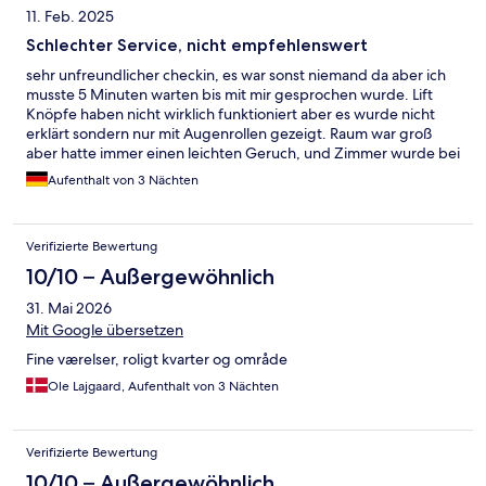
11. Feb. 2025
Schlechter Service, nicht empfehlenswert
sehr unfreundlicher checkin, es war sonst niemand da aber ich
musste 5 Minuten warten bis mit mir gesprochen wurde. Lift
Knöpfe haben nicht wirklich funktioniert aber es wurde nicht
erklärt sondern nur mit Augenrollen gezeigt. Raum war groß
aber hatte immer einen leichten Geruch, und Zimmer wurde bei
3 Nächten Aufenthalt kein einziges Mal gereinigt, Wasser wurde
Aufenthalt von 3 Nächten
nicht ersetzt, etc. Preis war ok.
Verifizierte Bewertung
10/10 – Außergewöhnlich
31. Mai 2026
Mit Google übersetzen
Fine værelser, roligt kvarter og område
Ole Lajgaard, Aufenthalt von 3 Nächten
Verifizierte Bewertung
10/10 – Außergewöhnlich