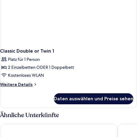
Classic Double or Twin 1
Platz für 1 Person
2 Einzelbetten ODER 1 Doppelbett
Kostenloses WLAN
Weitere
Weitere Details
Details
für
Daten auswählen und Preise sehen
Classic
Double
or
Ähnliche Unterkünfte
Twin
1
TITANIC Comfort Berlin Mitte
Hotel Gat