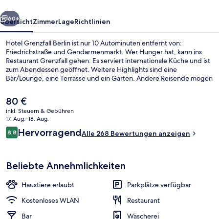
rück
Weiter
60+
Übersicht
Zimmer
Lage
Richtlinien
Hotel Grenzfall Berlin ist nur 10 Autominuten entfernt von:
Friedrichstraße und Gendarmenmarkt. Wer Hunger hat, kann ins
Restaurant Grenzfall gehen: Es serviert internationale Küche und ist
zum Abendessen geöffnet. Weitere Highlights sind eine
Bar/Lounge, eine Terrasse und ein Garten. Andere Reisende mögen
den allgemeinen Zustand der Unterkunft. Die öffentlichen
Verkehrsmittel sind nur einen kurzen Fußmarsch entfernt: Zur
Der
80 €
Straßenbahnhaltestelle Gedenkstätte Berliner Mauer sind es nur
aktuelle
inkl. Steuern & Gebühren
wenige Schritte und zur U-Bahnhof Bernauer Straße 7 Minuten.
Preis
17. Aug.–18. Aug.
Ausstattung der Unterkunft
beträgt
Bewertungen
Hervorragend
8,8
Alle 268 Bewertungen anzeigen
80 €.
8,8 von 10.
Beliebte Annehmlichkeiten
Haustiere erlaubt
Parkplätze verfügbar
Kostenloses WLAN
Restaurant
Bar
Wäscherei