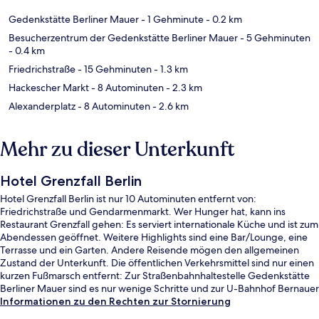
Gedenkstätte Berliner Mauer
- 1 Gehminute
- 0.2 km
Besucherzentrum der Gedenkstätte Berliner Mauer
- 5 Gehminuten
- 0.4 km
Friedrichstraße
- 15 Gehminuten
- 1.3 km
Hackescher Markt
- 8 Autominuten
- 2.3 km
Alexanderplatz
- 8 Autominuten
- 2.6 km
Mehr zu dieser Unterkunft
Hotel Grenzfall Berlin
Hotel Grenzfall Berlin ist nur 10 Autominuten entfernt von:
Friedrichstraße und Gendarmenmarkt. Wer Hunger hat, kann ins
Restaurant Grenzfall gehen: Es serviert internationale Küche und ist zum
Abendessen geöffnet. Weitere Highlights sind eine Bar/Lounge, eine
Terrasse und ein Garten. Andere Reisende mögen den allgemeinen
Zustand der Unterkunft. Die öffentlichen Verkehrsmittel sind nur einen
kurzen Fußmarsch entfernt: Zur Straßenbahnhaltestelle Gedenkstätte
Berliner Mauer sind es nur wenige Schritte und zur U-Bahnhof Bernauer
Straße 7 Minuten.
Informationen zu den Rechten zur Stornierung