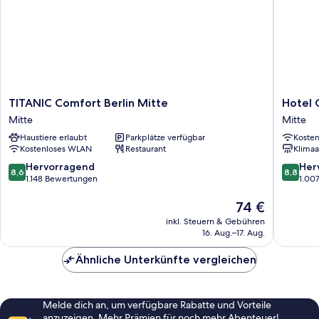
TITANIC
Hotel
TITANIC Comfort Berlin Mitte
Hotel G
Comfort
Gat
Mitte
Mitte
Berlin
Point
Haustiere erlaubt
Parkplätze verfügbar
Koste
Mitte
Charlie
Kostenloses WLAN
Restaurant
Klimaa
Mitte
Berlin
Mitte
8.6
8.8
Hervorragend
Her
8,6
8,8
von
von
1.148 Bewertungen
1.00
10,
10,
Hervorragend,
Der
Hervorr
74 €
1.148
Preis
1.007
inkl. Steuern & Gebühren
Bewertungen
beträgt
Bewert
16. Aug.–17. Aug.
74 €
Ähnliche Unterkünfte vergleichen
Melde dich an, um verfügbare Rabatte und Vorteile
anzuzeigen. Mehr Prämien für noch mehr Abenteuer!