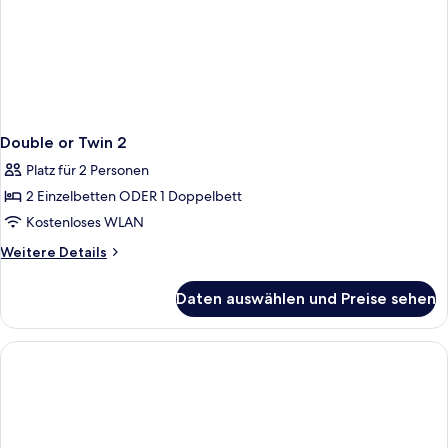
Double or Twin 2
Platz für 2 Personen
2 Einzelbetten ODER 1 Doppelbett
Kostenloses WLAN
Weitere
Weitere Details
Details
für
Daten auswählen und Preise sehen
Double
or
Twin
2