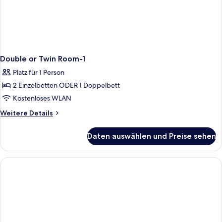
Double or Twin Room-1
Platz für 1 Person
2 Einzelbetten ODER 1 Doppelbett
Kostenloses WLAN
Weitere
Weitere Details
Details
für
Daten auswählen und Preise sehen
Double
or
Twin
Room-
1