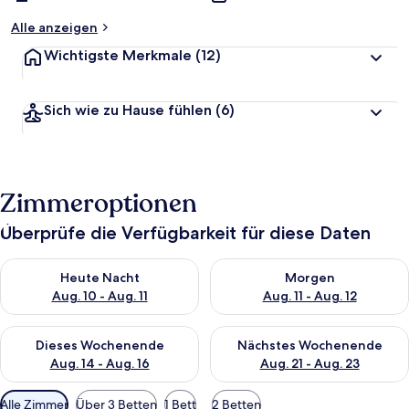
Alle anzeigen
Wichtigste Merkmale
(12)
Sich wie zu Hause fühlen
(6)
Zimmeroptionen
Überprüfe die Verfügbarkeit für diese Daten
Überprüfe die Verfügbarkeit für heute Nacht, Aug. 10 - Aug. 11
Überprüfe die Verfügbarkeit fü
Heute Nacht
Morgen
Aug. 10 - Aug. 11
Aug. 11 - Aug. 12
Überprüfe die Verfügbarkeit für dieses Wochenende, Aug. 14 -
Überprüfe die Verfügbarkeit f
Dieses Wochenende
Nächstes Wochenende
Aug. 14 - Aug. 16
Aug. 21 - Aug. 23
Verfügbare
Alle Zimmer
Über 3 Betten
1 Bett
2 Betten