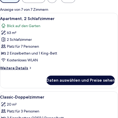
Filter
für
Anzeige von 7 von 7 Zimmern
Zimmer
Alle
Ein modernes Hotelzimmer mit einem gr
6
Apartment, 2 Schlafzimmer
Fotos
Blick auf den Garten
für
63 m²
Apartment,
2 Schlafzimmer
2 Schlafzimmer
anzeigen
Platz für 7 Personen
2 Einzelbetten und 1 King-Bett
Kostenloses WLAN
Weitere
Weitere Details
Details
für
Daten auswählen und Preise sehen
Apartment,
2 Schlafzimmer
Alle
Ein modernes Hotelzimmer mit großem 
4
Classic-Doppelzimmer
Fotos
20 m²
für
Platz für 3 Personen
Classic-