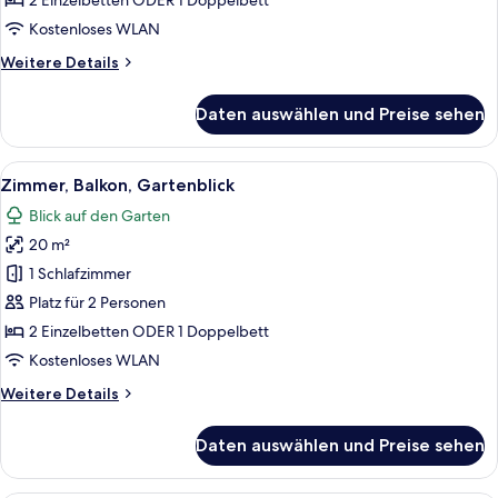
Doppelzimmer
2 Einzelbetten ODER 1 Doppelbett
anzeigen
Kostenloses WLAN
Weitere
Weitere Details
Details
für
Daten auswählen und Preise sehen
Classic-
Doppelzimmer
Alle
Ein modernes Hotelzimmer mit Bett, Sc
7
Zimmer, Balkon, Gartenblick
Fotos
Blick auf den Garten
für
20 m²
Zimmer,
Balkon,
1 Schlafzimmer
Gartenblick
Platz für 2 Personen
anzeigen
2 Einzelbetten ODER 1 Doppelbett
Kostenloses WLAN
Weitere
Weitere Details
Details
für
Daten auswählen und Preise sehen
Zimmer,
Balkon,
Gartenblick