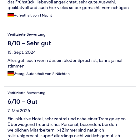
das Frühstück, liebevoll angerichtet, sehr gute Auswahl,
qualitätvoll und auch hier vieles selber gemacht, vom richtigen
Rührei bis zur hausgemachten Marmelade. Wir kommen wieder!
Aufenthalt von 1 Nacht
Verifizierte Bewertung
8/10 – Sehr gut
13. Sept. 2024
Alles gut, auch wenn das ein blöder Spruch ist, kanns ja mal
stimmen.
Georg, Aufenthalt von 2 Nächten
Verifizierte Bewertung
6/10 – Gut
7. Mai 2026
Ein inklusive Hotel, sehr zentral und nahe einer Tram gelegen.
Überwiegend freundliches Personal, besonders bei den
weiblichen Mitarbeitern. :-) Zimmer sind natürlich
rollstuhlgerecht, super! allerdings nicht wirklich gemütlich