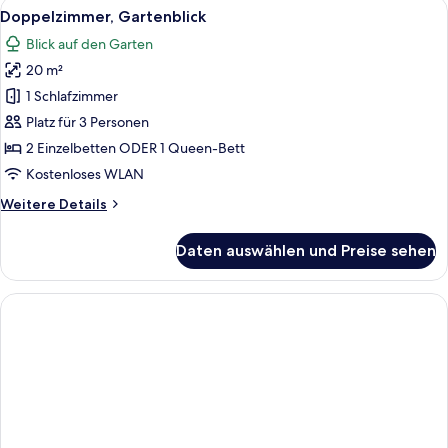
Alle
Ein modernes Hotelzimmer mit einem g
5
Doppelzimmer, Gartenblick
Fotos
Blick auf den Garten
für
20 m²
Doppelzimmer,
Gartenblick
1 Schlafzimmer
anzeigen
Platz für 3 Personen
2 Einzelbetten ODER 1 Queen-Bett
Kostenloses WLAN
Weitere
Weitere Details
Details
für
Daten auswählen und Preise sehen
Doppelzimmer,
Gartenblick