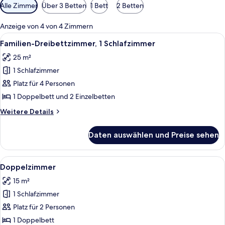
Verfügbare
Alle Zimmer
Über 3 Betten
1 Bett
2 Betten
Filter
für
Anzeige von 4 von 4 Zimmern
Zimmer
Alle
Ein Frühstückswagen mit Croissants, 
1
Familien-Dreibettzimmer, 1 Schlafzimmer
Fotos
25 m²
für
1 Schlafzimmer
Familien-
Dreibettzimmer,
Platz für 4 Personen
1
1 Doppelbett und 2 Einzelbetten
Schlafzimmer
Weitere
Weitere Details
anzeigen
Details
für
Daten auswählen und Preise sehen
Familien-
Dreibettzimmer,
1
Alle
Ein ordentlich bezogenes Bett mit Hol
2
Schlafzimmer
Doppelzimmer
Fotos
15 m²
für
1 Schlafzimmer
Doppelzimmer
anzeigen
Platz für 2 Personen
1 Doppelbett