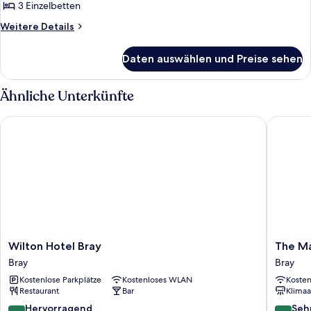
Dreibettzimmer,
3 Einzelbetten
1
Weitere
Weitere Details
Schlafzimmer
Details
für
anzeigen
Daten auswählen und Preise sehen
Standard-
Dreibettzimmer,
1
Ähnliche Unterkünfte
Schlafzimmer
Wilton Hotel Bray
The Mart
Wilton
The
Wilton Hotel Bray
The Ma
Hotel
Martello
Bray
Bray
Bray
Hotel
Kostenlose Parkplätze
Kostenloses WLAN
Koste
Bray
Bray
Restaurant
Bar
Klimaa
8.6
8.4
Hervorragend
Seh