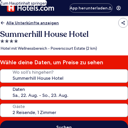
Zum Hauptinhalt springen
App herunterladen
Alle Unterkünfte anzeigen
Summerhill House Hotel
4.0-
Sterne-
Hotel mit Wellnessbereich - Powerscourt Estate (2 km)
Unterkunft
Wähle deine Daten, um Preise zu sehen
Wo soll’s hingehen?
Daten
Gäste
Suchen