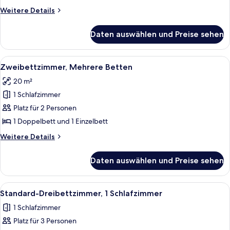
Weitere
Weitere Details
Details
für
Daten auswählen und Preise sehen
Doppelzimmer
Alle
Ein Hotelzimmer mit zwei Betten, eine
2
Zweibettzimmer, Mehrere Betten
Fotos
20 m²
für
1 Schlafzimmer
Zweibettzimmer,
Mehrere
Platz für 2 Personen
Betten
1 Doppelbett und 1 Einzelbett
anzeigen
Weitere
Weitere Details
Details
für
Daten auswählen und Preise sehen
Zweibettzimmer,
Mehrere
Betten
Alle
Ein ordentlich bezogenes Bett mit wei
1
Standard-Dreibettzimmer, 1 Schlafzimmer
Fotos
1 Schlafzimmer
für
Platz für 3 Personen
Standard-