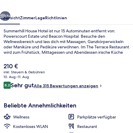
rück
Weiter
17+
Übersicht
Zimmer
Lage
Richtlinien
Summerhill House Hotel ist nur 15 Autominuten entfernt von:
Powerscourt Estate und Beacon Hospital. Besuche den
Wellnessbereich und lass dich mit Massagen, Ganzkörperwickeln
oder Maniküre und Pediküre verwöhnen. Im The Terrace Restaurant
wird zum Frühstück, Mittagessen und Abendessen irische Küche
serviert. Eine Bar/Lounge, eine Terrasse und ein Garten gehören
ebenfalls zum Angebot.
Der
210 €
aktuelle
inkl. Steuern & Gebühren
Preis
10. Aug.–11. Aug.
Eingangsbereich
beträgt
Bewertungen
Sehr gut
8,2
Alle 315 Bewertungen anzeigen
210 €.
8,2 von 10.
Beliebte Annehmlichkeiten
Wellness
Parkplätze verfügbar
Kostenloses WLAN
Restaurant