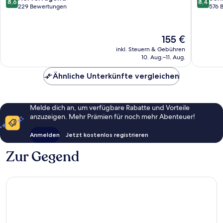
8,6
8,4
von
von
229 Bewertungen
576 
10,
10,
Hervorragend,
Sehr
229
gut,
Der
155 €
Bewertungen
576
Preis
inkl. Steuern & Gebühren
Bewert
beträgt
10. Aug.–11. Aug.
155 €
Ähnliche Unterkünfte vergleichen
Melde dich an, um verfügbare Rabatte und Vorteile
anzuzeigen. Mehr Prämien für noch mehr Abenteuer!
Anmelden
Jetzt kostenlos registrieren
Zur Gegend