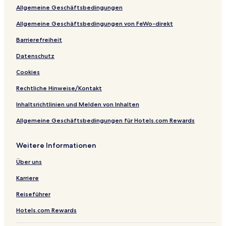
b
a
e
B
l
s
Allgemeine Geschäftsbedingungen
i
a
.
S
t
u
i
Allgemeine Geschäftsbedingungen von FeWo-direkt
n
i
Barrierefreiheit
s
Datenschutz
Cookies
Rechtliche Hinweise/Kontakt
Inhaltsrichtlinien und Melden von Inhalten
Allgemeine Geschäftsbedingungen für Hotels.com Rewards
Weitere Informationen
Über uns
Karriere
Reiseführer
Hotels.com Rewards