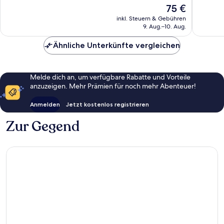
10,
10,
Der
75 €
Außergewöhnlich,
Wunder
Preis
50
44
inkl. Steuern & Gebühren
beträgt
9. Aug.–10. Aug.
Bewertungen
Bewert
75 €
Ähnliche Unterkünfte vergleichen
Melde dich an, um verfügbare Rabatte und Vorteile
anzuzeigen. Mehr Prämien für noch mehr Abenteuer!
Anmelden
Jetzt kostenlos registrieren
Zur Gegend