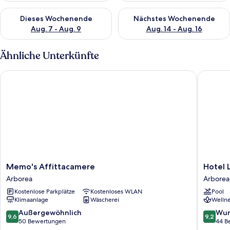
Überprüfe die Verfügbarkeit für dieses Wochenende, Aug. 7 - 
Überprüfe die Verfügbarkeit f
Dieses Wochenende
Nächstes Wochenende
Aug. 7 - Aug. 9
Aug. 14 - Aug. 16
Ähnliche Unterkünfte
Memo's Affittacamere
Hotel Le 
Memo's
Hotel
Memo's Affittacamere
Hotel L
Affittacamere
Le
Arborea
Arborea
Arborea
Torri
Kostenlose Parkplätze
Kostenloses WLAN
Pool
Arborea
Klimaanlage
Wäscherei
Wellne
9.6
9.2
Außergewöhnlich
Wun
9,6
9,2
von
von
50 Bewertungen
44 B