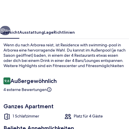
pool
in
Arborea
rück
Weiter
16+
Übersicht
Ausstattung
Lage
Richtlinien
Wenn du nach Arborea reist, ist Residence with swimming-pool in
Arborea eine hervorragende Wahl. Du kannst im Außenpool (je nach
Saison geöffnet) baden, in einem der 4 Restaurants etwas essen
oder dich bei einem Drink in einer der 4 Bars/Lounges entspannen.
Weitere Highlights sind ein Fitnesscenter und Fitnessmöglichkeiten
und die Apartments bieten praktische Annehmlichkeiten wie
Küchen und Schlafsofas.
Bewertungen
Außergewöhnlich
9,6
9,6 von 10.
4 externe Bewertungen
Privatstrand, Liegestühle, Sonnenschi
Ganzes Apartment
1 Schlafzimmer
Platz für 4 Gäste
Beliebte Annehmlichkeiten