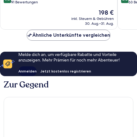
von
von
91 Bewertungen
63 B
10,
10,
Der
198 €
Außergewöhnlich,
Hervorr
Preis
91
63
inkl. Steuern & Gebühren
beträgt
30. Aug.–31. Aug.
Bewertungen
Bewert
198 €
Ähnliche Unterkünfte vergleichen
Melde dich an, um verfügbare Rabatte und Vorteile
anzuzeigen. Mehr Prämien für noch mehr Abenteuer!
Anmelden
Jetzt kostenlos registrieren
Zur Gegend