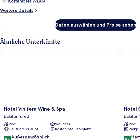
Kostenloses WLAN
Weitere
Weitere Details
Details
für
Daten auswählen und Preise sehen
Superior-
Zimmer
Ähnliche Unterkünfte
Hotel Vinifera Wine & Spa
Hotel Go
Hotel
Hotel
Hotel Vinifera Wine & Spa
Hotel 
Vinifera
Golden
Balatonfured
Balaton
Wine
Lake
Pool
Wellness
Pool
&
Resort
Haustiere erlaubt
Kostenlose Parkplätze
Parkpl
Spa
Balaton
Balatonfured
9.6
8.6
Außergewöhnlich
Her
9,6
8,6