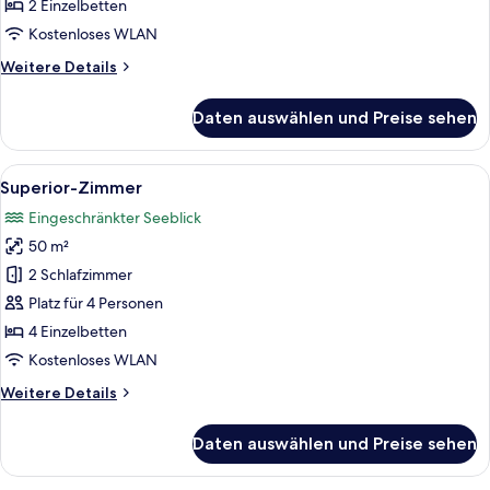
2 Einzelbetten
Kostenloses WLAN
Weitere
Weitere Details
Details
für
Daten auswählen und Preise sehen
Presidential-
Suite
Alle
Ein Hotelzimmer mit einem großen Bett
5
Superior-Zimmer
Fotos
Eingeschränkter Seeblick
für
50 m²
Superior-
Zimmer
2 Schlafzimmer
anzeigen
Platz für 4 Personen
4 Einzelbetten
Kostenloses WLAN
Weitere
Weitere Details
Details
für
Daten auswählen und Preise sehen
Superior-
Zimmer