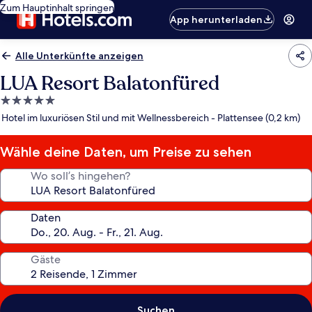
Zum Hauptinhalt springen
App herunterladen
Alle Unterkünfte anzeigen
LUA Resort Balatonfüred
5.0-
Sterne-
Hotel im luxuriösen Stil und mit Wellnessbereich - Plattensee (0,2 km)
Unterkunft
Wähle deine Daten, um Preise zu sehen
Wo soll’s hingehen?
Daten
Gäste
Suchen