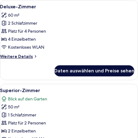
Alle
Ein modernes Hotelzimmer mit einem gr
3
Deluxe-Zimmer
Fotos
60 m²
für
2 Schlafzimmer
Deluxe-
Zimmer
Platz für 4 Personen
anzeigen
4 Einzelbetten
Kostenloses WLAN
Weitere
Weitere Details
Details
für
Daten auswählen und Preise sehen
Deluxe-
Zimmer
Alle
Ein modernes Hotelzimmer mit einem g
5
Superior-Zimmer
Fotos
Blick auf den Garten
für
50 m²
Superior-
Zimmer
1 Schlafzimmer
anzeigen
Platz für 2 Personen
2 Einzelbetten