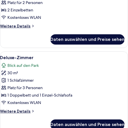
anzeigen
Platz für 2 Personen
2 Einzelbetten
Kostenloses WLAN
Weitere
Weitere Details
Details
für
Daten auswählen und Preise sehen
Superior-
Zimmer
Alle
Ein modernes Hotelzimmer mit einem gr
3
Deluxe-Zimmer
Fotos
Blick auf den Park
für
30 m²
Deluxe-
Zimmer
1 Schlafzimmer
anzeigen
Platz für 3 Personen
1 Doppelbett und 1 Einzel-Schlafsofa
Kostenloses WLAN
Weitere
Weitere Details
Details
für
Daten auswählen und Preise sehen
Deluxe-