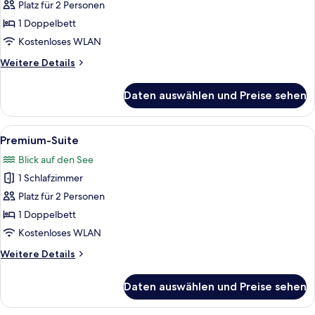
anzeigen
Platz für 2 Personen
1 Doppelbett
Kostenloses WLAN
Weitere
Weitere Details
Details
für
Daten auswählen und Preise sehen
Junior-
Studiosuite
Alle
Ein modernes Hotelzimmer mit einem g
8
Premium-Suite
Fotos
Blick auf den See
für
1 Schlafzimmer
Premium-
Suite
Platz für 2 Personen
anzeigen
1 Doppelbett
Kostenloses WLAN
Weitere
Weitere Details
Details
für
Daten auswählen und Preise sehen
Premium-
Suite