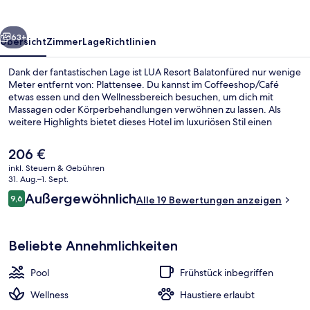
rück
Weiter
63+
Übersicht
Zimmer
Lage
Richtlinien
Dank der fantastischen Lage ist LUA Resort Balatonfüred nur wenige
Meter entfernt von: Plattensee. Du kannst im Coffeeshop/Café
etwas essen und den Wellnessbereich besuchen, um dich mit
Massagen oder Körperbehandlungen verwöhnen zu lassen. Als
weitere Highlights bietet dieses Hotel im luxuriösen Stil einen
Innenpool, einen Außenpool und eine Loungebar.
Der
206 €
aktuelle
inkl. Steuern & Gebühren
Preis
31. Aug.–1. Sept.
Panoramic-Suite, Terrasse | Terrasse/P
beträgt
Bewertungen
Außergewöhnlich
9,6
Alle 19 Bewertungen anzeigen
206 €.
9,6 von 10.
Beliebte Annehmlichkeiten
Pool
Frühstück inbegriffen
Wellness
Haustiere erlaubt