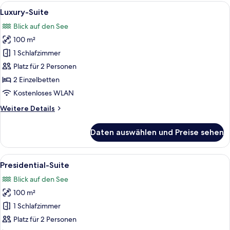
Alle
Ein modernes Hotelzimmer mit einem gr
7
Luxury-Suite
Fotos
Blick auf den See
für
100 m²
Luxury-
Suite
1 Schlafzimmer
anzeigen
Platz für 2 Personen
2 Einzelbetten
Kostenloses WLAN
Weitere
Weitere Details
Details
für
Daten auswählen und Preise sehen
Luxury-
Suite
Alle
Ein modernes Hotelzimmer mit einem gr
8
Presidential-Suite
Fotos
Blick auf den See
für
100 m²
Presidential-
Suite
1 Schlafzimmer
anzeigen
Platz für 2 Personen