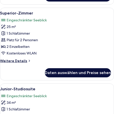
Zimmer
Alle
Ein modernes Hotelzimmer mit einem g
4
Superior-Zimmer
Fotos
Eingeschränkter Seeblick
für
25 m²
Superior-
Zimmer
1 Schlafzimmer
anzeigen
Platz für 2 Personen
2 Einzelbetten
Kostenloses WLAN
Weitere
Weitere Details
Details
für
Daten auswählen und Preise sehen
Superior-
Zimmer
Alle
Ein modernes Hotelzimmer mit einem gr
4
Junior-Studiosuite
Fotos
Eingeschränkter Seeblick
für
34 m²
Junior-
Studiosuite
1 Schlafzimmer