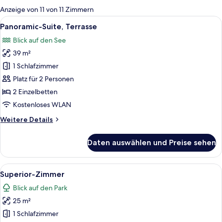
für
Anzeige von 11 von 11 Zimmern
Zimmer
Alle
Ein modernes Hotelzimmer mit einem Be
7
Panoramic-Suite, Terrasse
Fotos
Blick auf den See
für
39 m²
Panoramic-
Suite,
1 Schlafzimmer
Terrasse
Platz für 2 Personen
anzeigen
2 Einzelbetten
Kostenloses WLAN
Weitere
Weitere Details
Details
für
Daten auswählen und Preise sehen
Panoramic-
Suite,
Terrasse
Alle
Ein modernes Hotelzimmer mit einem g
5
Superior-Zimmer
Fotos
Blick auf den Park
für
25 m²
Superior-
Zimmer
1 Schlafzimmer