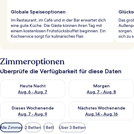
Globale Speiseoptionen
Glücks
Im Restaurant, im Café und in der Bar erwartet dich
Das gro
eine gute Küche. Die Gäste können ihren Tag mit
Außenpo
einem kostenlosen Frühstücksbuffet beginnen. Ein
sorgen. 
Kochservice sorgt für kulinarisches Flair.
sich zu
Zimmeroptionen
Überprüfe die Verfügbarkeit für diese Daten
Überprüfe die Verfügbarkeit für heute Nacht, Aug. 6 - Aug. 7.
Überprüfe die Verfügbarkeit f
Heute Nacht
Morgen
Aug. 6 - Aug. 7
Aug. 7 - Aug. 8
Überprüfe die Verfügbarkeit für dieses Wochenende, Aug. 7 - 
Überprüfe die Verfügbarkeit f
Dieses Wochenende
Nächstes Wochenende
Aug. 7 - Aug. 9
Aug. 14 - Aug. 16
Verfügbare
Alle Zimmer
2 Betten
1 Bett
Über 3 Betten
Filter